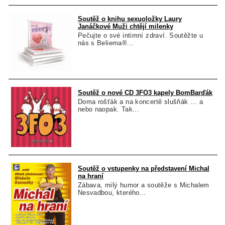
Soutěž o knihu sexuoložky Laury
Janáčkové Muži chtějí milenky
Pečujte o své intimní zdraví. Soutěžte u
nás s Beliema®...
Soutěž o nové CD 3FO3 kapely BomBarďák
Doma rošťák a na koncertě slušňák … a
nebo naopak. Tak...
Soutěž o vstupenky na představení Michal
na hraní
Zábava, milý humor a soutěže s Michalem
Nesvadbou, kterého...