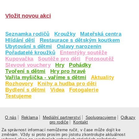
Vložit novou akci
Seznamka rodičů
Kroužky
Mateřská centra
Hlídání dětí
Restaurace s dětským koutkem
Ubytování s dětmi
Oslavy narozenin
Pořadatelé kroužků
Ententýky soutěže
Kupovačka
Soutěže pro děti
Fotosoutěž
Slevové vouchery
Hry
Pohádky
Tvoření s dětmi
Hry pro hravé
Vařila myšička - vaříme s dětmi
Aktuality
Rozhovory
Knihy a hudba pro děti
Bydlení s dětmi
Videa
Fotogalerie
Testujeme
O nás
Reklama
Mediální partnerství
Spolupracujeme
Odkazy
pro rodiče
Kontakt
Za správnost informací nemůžeme ručit, v čase může dojít ke
změnám. Vždy si proto prosím pro jistotu zkontrolujte aktuálnost