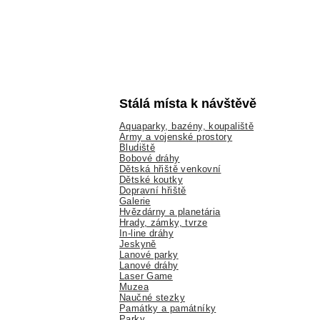
Stálá místa k návštěvě
Aquaparky, bazény, koupaliště
Army a vojenské prostory
Bludiště
Bobové dráhy
Dětská hřiště venkovní
Dětské koutky
Dopravní hřiště
Galerie
Hvězdárny a planetária
Hrady, zámky, tvrze
In-line dráhy
Jeskyně
Lanové parky
Lanové dráhy
Laser Game
Muzea
Naučné stezky
Památky a památníky
Parky