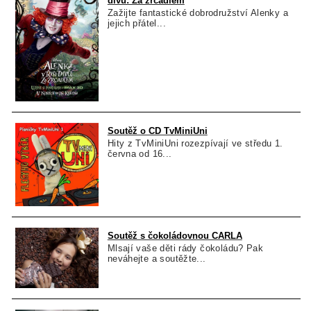
divů: Za zrcadlem
Zažijte fantastické dobrodružství Alenky a
jejich přátel...
Soutěž o CD TvMiniUni
Hity z TvMiniUni rozezpívají ve středu 1.
června od 16...
Soutěž s čokoládovnou CARLA
Mlsají vaše děti rády čokoládu? Pak
neváhejte a soutěžte...