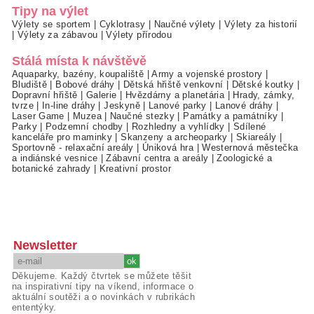
Tipy na výlet
Výlety se sportem
|
Cyklotrasy
|
Naučné výlety
|
Výlety za historií
|
Výlety za zábavou
|
Výlety přírodou
Stálá místa k návštěvě
Aquaparky, bazény, koupaliště
|
Army a vojenské prostory
|
Bludiště
|
Bobové dráhy
|
Dětská hřiště venkovní
|
Dětské koutky
|
Dopravní hřiště
|
Galerie
|
Hvězdárny a planetária
|
Hrady, zámky,
tvrze
|
In-line dráhy
|
Jeskyně
|
Lanové parky
|
Lanové dráhy
|
Laser Game
|
Muzea
|
Naučné stezky
|
Památky a památníky
|
Parky
|
Podzemní chodby
|
Rozhledny a vyhlídky
|
Sdílené
kanceláře pro maminky
|
Skanzeny a archeoparky
|
Skiareály
|
Sportovně - relaxační areály
|
Úniková hra
|
Westernová městečka
a indiánské vesnice
|
Zábavní centra a areály
|
Zoologické a
botanické zahrady
|
Kreativní prostor
Newsletter
Děkujeme. Každý čtvrtek se můžete těšit
na inspirativní tipy na víkend, informace o
aktuální soutěži a o novinkách v rubrikách
ententýky.