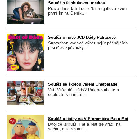
Soutěž s fejsbukovou matkou
Právě dnes křtí Lucie Nachtigallová svou
první knihu Deník...
Soutěž o nové 3CD Dády Patrasové
Supraphon vydává výběr nejúspěšnějších
písniček zpěvačky...
Soutěž se školou vaření Chefparade
Vaří Vaše děti rády? Pak neváhejte a
soutěžte s námi o...
Soutěž o lístky na VIP premiéru Pat a Mat
Dvojice „šikulů“ Pat a Mat se vrací na
scénu, a to rovnou...