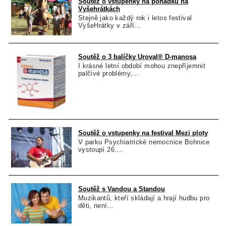
Soutěž o vstupenky na pohádku na
Vyšehrátkách
Stejně jako každý rok i letos festival
VyšeHrátky v září...
Soutěž o 3 balíčky Uroval® D-manosa
I krásné letní období mohou znepříjemnit
palčivé problémy,...
Soutěž o vstupenky na festival Mezi ploty
V parku Psychiatrické nemocnice Bohnice
vystoupí 26....
Soutěž s Vandou a Standou
Muzikantů, kteří skládají a hrají hudbu pro
děti, není...