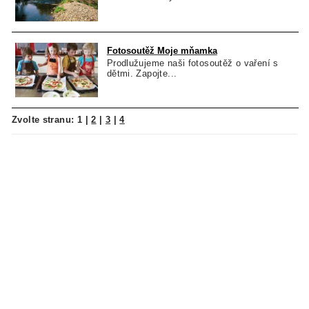
Fotosoutěž Moje mňamka
Prodlužujeme naši fotosoutěž o vaření s
dětmi. Zapojte...
Zvolte stranu:
1
|
2
|
3
|
4