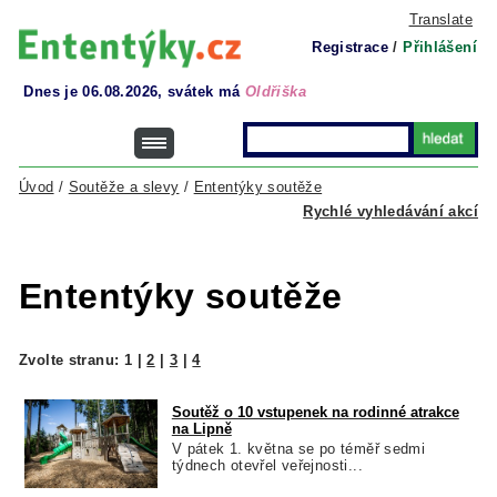
Translate
Registrace
/
Přihlášení
Dnes je 06.08.2026, svátek má
Oldřiška
Úvod
/
Soutěže a slevy
/
Ententýky soutěže
Rychlé vyhledávání akcí
Ententýky soutěže
Zvolte stranu:
1
|
2
|
3
|
4
Soutěž o 10 vstupenek na rodinné atrakce
na Lipně
V pátek 1. května se po téměř sedmi
týdnech otevřel veřejnosti...