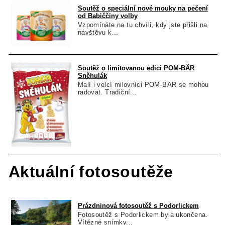
Soutěž o speciální nové mouky na pečení
od Babiččiny volby
Vzpomínáte na tu chvíli, kdy jste přišli na
návštěvu k...
Soutěž o limitovanou edici POM-BÄR
Sněhulák
Malí i velcí milovníci POM-BÄR se mohou
radovat. Tradiční...
Aktuální fotosoutěže
Prázdninová fotosoutěž s Podorlickem
Fotosoutěž s Podorlickem byla ukončena.
Vítězné snímky...