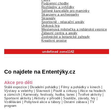
Podzemní chodby
Rozhledny a vyhlídky
Sdílené kanceláře pro maminky
Skanzeny a archeoparky
Skiareály
Sportovně - relaxační areály
Úniková hra
Westernová městečka a indiánské vesnice
Zábavní centra a areály
Zoologické a botanické zahrady
Kreativní prostor
undefined zone1142
Co najdete na Ententýky.cz
Akce pro děti
Stálé expozice
|
Divadelní pohádky
|
Filmy a pohádky v kinech
|
Výstavy a veletrhy
|
Slavnosti
|
Poutě a cirkusy
|
Akce na hradech
a zámcích
|
Karnevaly, festivaly, hudba, tanec
|
Tvořivé aktivity
|
Sportovní aktivity
|
Aktivity v přírodě
|
Soutěže, závody, hry
|
Vzdělávání
|
Pobytové akce a tábory
|
Ostatní zábava
|
TV
program