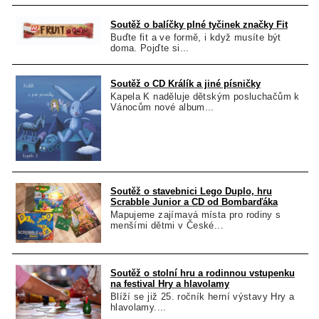
Soutěž o balíčky plné tyčinek značky Fit
Buďte fit a ve formě, i když musíte být
doma. Pojďte si...
Soutěž o CD Králík a jiné písničky
Kapela K naděluje dětským posluchačům k
Vánocům nové album...
Soutěž o stavebnici Lego Duplo, hru
Scrabble Junior a CD od Bombarďáka
Mapujeme zajímavá místa pro rodiny s
menšími dětmi v České...
Soutěž o stolní hru a rodinnou vstupenku
na festival Hry a hlavolamy
Blíží se již 25. ročník herní výstavy Hry a
hlavolamy....