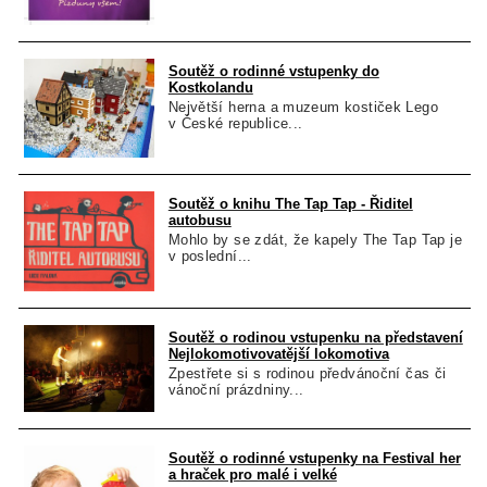
Soutěž o rodinné vstupenky do
Kostkolandu
Největší herna a muzeum kostiček Lego
v České republice...
Soutěž o knihu The Tap Tap - Řiditel
autobusu
Mohlo by se zdát, že kapely The Tap Tap je
v poslední...
Soutěž o rodinou vstupenku na představení
Nejlokomotivovatější lokomotiva
Zpestřete si s rodinou předvánoční čas či
vánoční prázdniny...
Soutěž o rodinné vstupenky na Festival her
a hraček pro malé i velké