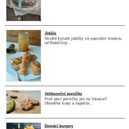
Jidáše
Skvělé kynuté jidášky se speciální moukou
od Babiččiny...
Velikonoční perníčky
Proč péct perníčky jen na Vánoce?
Obměňte tvary a napečte...
Domácí burgery