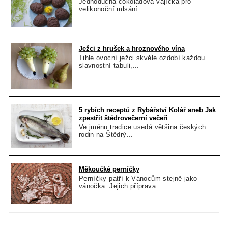
Jednoduchá čokoládová vajíčka pro
velikonoční mlsání.
Ježci z hrušek a hroznového vína
Tihle ovocní ježci skvěle ozdobí každou
slavnostní tabuli,...
5 rybích receptů z Rybářství Kolář aneb Jak
zpestřit štědrovečerní večeři
Ve jménu tradice usedá většina českých
rodin na Štědrý...
Měkoučké perníčky
Perníčky patří k Vánocům stejně jako
vánočka. Jejich příprava...