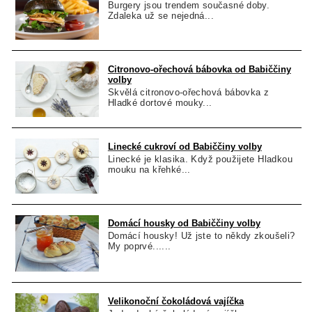
Burgery jsou trendem současné doby.
Zdaleka už se nejedná...
Citronovo-ořechová bábovka od Babiččiny
volby
Skvělá citronovo-ořechová bábovka z
Hladké dortové mouky...
Linecké cukroví od Babiččiny volby
Linecké je klasika. Když použijete Hladkou
mouku na křehké...
Domácí housky od Babiččiny volby
Domácí housky! Už jste to někdy zkoušeli?
My poprvé......
Velikonoční čokoládová vajíčka