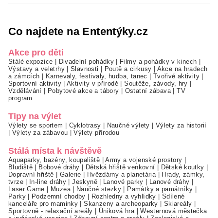
Co najdete na Ententýky.cz
Akce pro děti
Stálé expozice
|
Divadelní pohádky
|
Filmy a pohádky v kinech
|
Výstavy a veletrhy
|
Slavnosti
|
Poutě a cirkusy
|
Akce na hradech
a zámcích
|
Karnevaly, festivaly, hudba, tanec
|
Tvořivé aktivity
|
Sportovní aktivity
|
Aktivity v přírodě
|
Soutěže, závody, hry
|
Vzdělávání
|
Pobytové akce a tábory
|
Ostatní zábava
|
TV
program
Tipy na výlet
Výlety se sportem
|
Cyklotrasy
|
Naučné výlety
|
Výlety za historií
|
Výlety za zábavou
|
Výlety přírodou
Stálá místa k návštěvě
Aquaparky, bazény, koupaliště
|
Army a vojenské prostory
|
Bludiště
|
Bobové dráhy
|
Dětská hřiště venkovní
|
Dětské koutky
|
Dopravní hřiště
|
Galerie
|
Hvězdárny a planetária
|
Hrady, zámky,
tvrze
|
In-line dráhy
|
Jeskyně
|
Lanové parky
|
Lanové dráhy
|
Laser Game
|
Muzea
|
Naučné stezky
|
Památky a památníky
|
Parky
|
Podzemní chodby
|
Rozhledny a vyhlídky
|
Sdílené
kanceláře pro maminky
|
Skanzeny a archeoparky
|
Skiareály
|
Sportovně - relaxační areály
|
Úniková hra
|
Westernová městečka