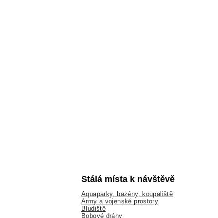
Stálá místa k návštěvě
Aquaparky, bazény, koupaliště
Army a vojenské prostory
Bludiště
Bobové dráhy