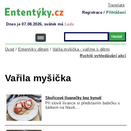
Translate
Registrace
/
Přihlášení
Dnes je 07.08.2026, svátek má
Lada
Úvod
/
Ententýky dětem
/
Vařila myšička - vaříme s dětmi
Rychlé vyhledávání akcí
Vařila myšička
Skořicové lívanečky bez kynutí
Při slově lívance si představím babičku s
šátkem na hlavě,...