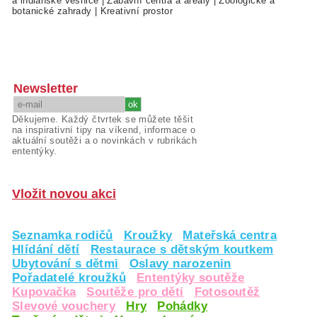
a indiánské vesnice
|
Zábavní centra a areály
|
Zoologické a
botanické zahrady
|
Kreativní prostor
Newsletter
Děkujeme. Každý čtvrtek se můžete těšit
na inspirativní tipy na víkend, informace o
aktuální soutěži a o novinkách v rubrikách
ententýky.
Vložit novou akci
Seznamka rodičů
Kroužky
Mateřská centra
Hlídání dětí
Restaurace s dětským koutkem
Ubytování s dětmi
Oslavy narozenin
Pořadatelé kroužků
Ententýky soutěže
Kupovačka
Soutěže pro děti
Fotosoutěž
Slevové vouchery
Hry
Pohádky