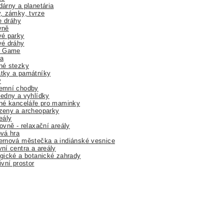
árny a planetária
, zámky, tvrze
ne dráhy
yně
vé parky
vé dráhy
r Game
a
né stezky
tky a památníky
y
emní chodby
edny a vyhlídky
né kanceláře pro maminky
zeny a archeoparky
eály
ovně - relaxační areály
vá hra
rnová městečka a indiánské vesnice
ní centra a areály
gické a botanické zahrady
ivní prostor