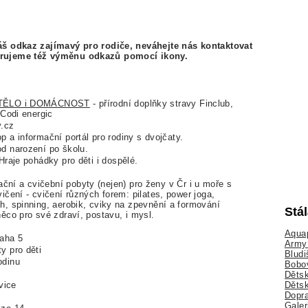
áš odkaz zajímavý pro rodiče, neváhejte nás kontaktovat
rujeme též výměnu odkazů pomocí ikony.
Í, TĚLO i DOMÁCNOST
- přírodní doplňky stravy Finclub,
 Codi energic
y.cz
p a informační portál pro rodiny s dvojčaty.
od narození po školu.
Hraje pohádky pro děti i dospělé.
ční a cvičební pobyty (nejen) pro ženy v Čr i u moře s
ičení - cvičení různých forem: pilates, power joga,
h, spinning, aerobik, cviky na zpevnění a formování
Stá
ěco pro své zdraví, postavu, i mysl.
Aquap
aha 5
Army 
ty pro děti
Bludi
odinu
Bobo
Dětsk
Děts
vice
Dopra
Galer