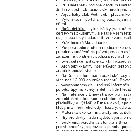
Kroužky, kurzy
a
kluby a oddíly
na Pra
RC Havránek
- rodinné centrum Havráne
Jedna z cest, jak rodičovství nikoli přeží
Aqua baby club Vodníček
- plavání ko
Vyletnik.cz
- portál s nejrozsáhlejším 
dětmi.
Naše děťátko
- tyto stránky jsou urč
čerstvým i zkušeným, ale také všem tet
mají, nebo brzy budou mít, ve svém okol
Prázdninová škola Lipnice
Podpora rodin s otci na rodičovské do
poradna zaměřená na právní poradenství
zařazení a uplatnení; podpora rovných při
Svět dětské fantazie.cz
- knihkupectví
Architekti-Návrhy interiérů
Architektonic
architektonické studie.
Na Doma
Informace a praktické rady z
více než 12 000 chutných receptů. Bavte 
www.promamy.cz
– rodinný informační 
porodu, tipy na výlety s dětmi, kde hledat
Na mateřské v Brně
- stránky pro nast
zde aktuální informace o nabídce předpor
přednášky o výživě) v Brně a okolí, tipy
kluby maminek, obchody , bazary, dále z
Mateřská školka - materiály pro učitelk
Hry pro dívky
- zde najdete vybrané nej
Soukromá porodní asistentka z Brna
- 
pro vícerodičky, doprovod k porodu, popo