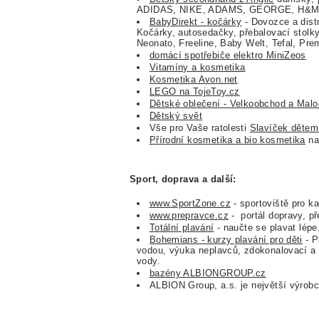
ADIDAS, NIKE, ADAMS, GEORGE, H&M 
BabyDirekt - kočárky
- Dovozce a dist
Kočárky, autosedačky, přebalovací stolk
Neonato, Freeline, Baby Welt, Tefal, Pr
domácí spotřebiče elektro MiniZeos
Vitamíny a kosmetika
Kosmetika Avon.net
LEGO na TojeToy.cz
Dětské oblečení - Velkoobchod a Mal
Dětský svět
Vše pro Vaše ratolesti
Slavíček dětem
Přírodní kosmetika a bio kosmetika
na
Sport, doprava a další:
www.SportZone.cz
- sportoviště pro k
www.prepravce.cz
- portál dopravy, př
Totální plavání
- naučte se plavat lépe,
Bohemians - kurzy plavání pro děti
- P
vodou, výuka neplavců, zdokonalovací a 
vody.
bazény ALBIONGROUP.cz
ALBION Group, a.s. je největší výrob