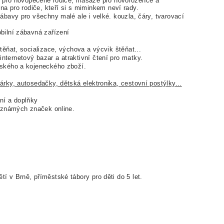
zy pro novopečené rodiče, masáže pro novorozence a
na pro rodiče, kteří si s miminkem neví rady.
bavy pro všechny malé ale i velké. kouzla, čáry, tvarovací
bilní zábavná zařízení
těňat, socializace, výchova a výcvik štěňat...
nternetový bazar a atraktivní čtení pro matky.
tského a kojeneckého zboží.
árky, autosedačky, dětská elektronika, cestovní postýlky...
ní a doplňky
 známých značek online.
ětí v Brně, příměstské tábory pro děti do 5 let.