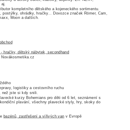
aj.
ributor kompletního dětského a kojeneckého sortimentu.
y, postýlky, ohrádky, hračky... Dovozce značek Römer, Cam,
emaxx, Moon a dalších.
oobchod
 - hračky, dětský nábytek, secondhand
 Novákosmetika.cz
aždého
epravy, logistiky a cestovního ruchu
 než jste si kdy snili.
lavecké kurzy Bohemians pro děti od 6 let, seznámení s
kondiční plavání, všechny plavecké styly, hry, skoky do
ce
bazénů, zastřešení a vířivých van
v Evropě