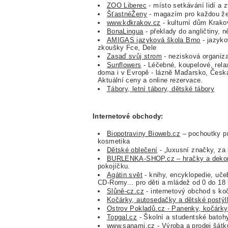
ZOO Liberec
- místo setkávání lidí a z
ŠťastnéŽeny
- magazím pro každou ž
www.kdkrakov.cz
- kulturní dům Krako
BonaLingua
- překlady do angličtiny, n
AMIGAS jazyková škola Brno
- jazyko
zkoušky Fce, Dele
Zasaď svůj strom
- nezisková organiza
Sunflowers
- Léčebné, koupelové, rela
doma i v Evropě - lázně Maďarsko, Česká 
Aktuální ceny a online rezervace.
Tábory, letní tábory, dětské tábory
Internetové obchody:
Biopotraviny Bioweb.cz
– pochoutky pro
kosmetika
Dětské oblečení
- „luxusní značky, za
BURLENKA-SHOP.cz – hračky a deko
pokojíčku.
Agátin svět
- knihy, encyklopedie, uče
CD-Romy... pro děti a mládež od 0 do 18 
Slůně-cz.cz
- internetový obchod s ko
Kočárky, autosedačky a dětské postýl
Ostrov Pokladů.cz - Panenky, kočárky
Topgal.cz
- Školní a studentské batoh
www.sanami.cz
- Výroba a prodej šátk