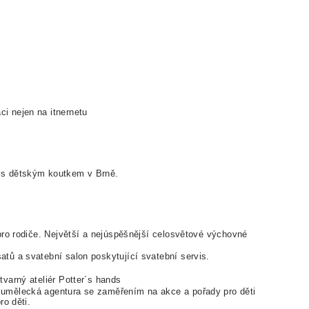
ci nejen na itnernetu
e s dětským koutkem v Brně.
 pro rodiče. Největší a nejúspěšnější celosvětové výchovné
tů a svatební salon poskytující svatební servis.
varný ateliér Potter´s hands
a umělecká agentura se zaměřením na akce a pořady pro děti
ro děti.