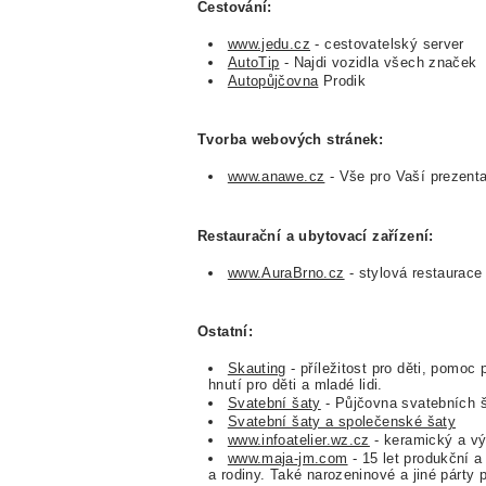
Cestování:
www.jedu.cz
- cestovatelský server
AutoTip
- Najdi vozidla všech značek
Autopůjčovna
Prodik
Tvorba webových stránek:
www.anawe.cz
- Vše pro Vaší prezenta
Restaurační a ubytovací zařízení:
www.AuraBrno.cz
- stylová restaurac
Ostatní:
Skauting
- příležitost pro děti, pomoc
hnutí pro děti a mladé lidi.
Svatební šaty
- Půjčovna svatebních ša
Svatební šaty a společenské šaty
www.infoatelier.wz.cz
- keramický a výt
www.maja-jm.com
- 15 let produkční 
a rodiny. Také narozeninové a jiné párty p