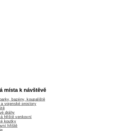
lá místa k návštěvě
arky, bazény, koupaliště
a vojenské prostory
ště
vé dráhy
á hřiště venkovní
ké koutky
vní hřiště
ie