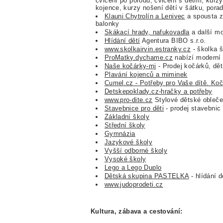
cvičení po porodu, cvičení s dětmi, kur
kojence, kurzy nošení dětí v šátku, porad
Klauni Chytrolín a Lenivec
a spousta zá
balonky
Skákací hrady, nafukovadla
a další mo
Hlídání dětí
Agentura BIBO s.r.o.
www.skolkairvin.estranky.cz
- školka š
ProMatky.dychame.cz
nabízí moderní i
Naše kočárky-mj
- Prodej kočárků, dě
Plavání kojenců a miminek
Cumel.cz - Potřeby pro Vaše dítě. Koč
Detskepoklady.cz-hračky a potřeby
www.pro-dite.cz
Stylové dětské obleče
Stavebnice pro děti
- prodej stavebnic
Základní školy
Střední školy
Gymnázia
Jazykové školy
Vyšší odborné školy
Vysoké školy
Lego a Lego Duplo
Dětská skupina PASTELKA
- hlídání d
www.judoprodeti.cz
Kultura, zábava a cestování: