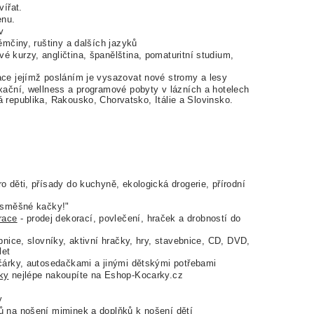
vířat.
enu.
v
ěmčiny, ruštiny a dalších jazyků
vé kurzy, angličtina, španělština, pomaturitní studium,
ce jejímž posláním je vysazovat nové stromy a lesy
xační, wellness a programové pobyty v lázních a hotelech
republika, Rakousko, Chorvatsko, Itálie a Slovinsko.
 děti, přísady do kuchyně, ekologická drogerie, přírodní
 směšné kačky!"
race
- prodej dekorací, povlečení, hraček a drobností do
bnice, slovníky, aktivní hračky, hry, stavebnice, CD, DVD,
let
čárky, autosedačkami a jinými dětskými potřebami
ky
nejlépe nakoupíte na Eshop-Kocarky.cz
y
ů na nošení miminek a doplňků k nošení dětí