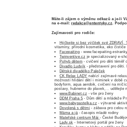
Máte-li zájem o výměnu odkazů a je-li V
na e-mail:
redakce@ententyky.cz
. Podpo
Zajímavosti pro rodiče:
Hýčkejte si bez výčitek své ZDRAV
vitamíny, přírodní kosmetika, eko čističe
Facepaiting
- www.facepaiting.estrank
Twinventive.cz
je specializovaný e-sho
Pohyb dětem
- cvičení pro děti téměř 
Divadlo Ludvík
- představení pro děti. 
Dětské divadélko Paleček
CK Relax LADY
nabízí zajímavé relaxa
možností hlídání dětí i miminek v době cv
bodyform, aqua aerobik, cvičení na míčíc
postavy, hubneme do plavek,... udělejte n
www.Babinet.cz
- vše pro ženy
DDM Praha 5
- Dům dětí a mládeže Pr
www.babypastelka.cz
- výtvarné aktivi
Dovolená s dětmi
- zábava pro celou r
Máma a já
- časopis mladé rodiny
Mateřské centrum Máj
- České Budějo
Lady.sk
- Internetový portál pre ženy