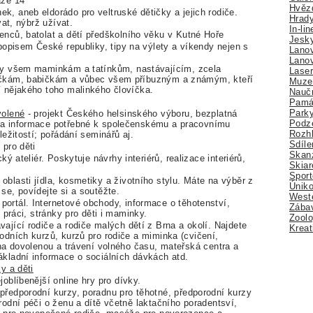
ze 14
Hvězd
k, aneb eldorádo pro veltruské dětičky a jejich rodiče.
Hrady
vat, nýbrž užívat.
In-li
jenců, batolat a dětí předškolního věku v Kutné Hoře
Jesk
popisem České republiky, tipy na výlety a víkendy nejen s
Lano
Lano
eny všem maminkám a tatínkům, nastávajícím, zcela
Lase
ičkám, babičkám a vůbec všem příbuzným a známým, kteří
Muze
í nějakého toho malinkého človíčka.
Nauč
Pamá
Park
volené
- projekt Českého helsinského výboru, bezplatná
Podz
 a informace potřebné k společenskému a pracovnímu
Rozhl
ležitostí; pořádání seminářů aj.
Sdíle
 pro děti
Skan
ký ateliér. Poskytuje návrhy interiérů, realizace interiérů,
Skiar
Sport
 oblasti jídla, kosmetiky a životního stylu. Máte na výběr z
Úniko
se, povídejte si a soutěžte.
Weste
portál. Internetové obchody, informace o těhotenství,
Zábav
 práci, stránky pro děti i maminky.
Zoolo
ávající rodiče a rodiče malých dětí z Brna a okolí. Najdete
Kreat
odních kurzů, kurzů pro rodiče a miminka (cvičení,
 na dovolenou a trávení volného času, mateřská centra a
ákladní informace o sociálních dávkách atd.
y a děti
oblíbenější online hry pro dívky.
předporodní kurzy, poradnu pro těhotné, předporodní kurzy
rodní péči o ženu a dítě včetně laktačního poradentsví,