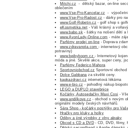
Mitchi.cz
- dětský bazar, on-line se
oblečením
www.Vse-Pro-Kancelar.cz
- výpočetní
www.Vse-Pro-Radost.cz
- dárky pro ra
www.Golf-Robetin.cz
- golf shop s go
eKosmetika.net
- Váš krásný a voňavý
www.babo.sk
- šátky na nošení dětí a
www.AvonLady-Online.com
- máte záj
Parfémy prodej on-line
- Doprava zdarm
www.zdravanota.com
- internetový ob
potraviny)
www.bejbyboom.cz
- Internetový koje
móda a jiné. Skvělé akce, super ceny, js
Parfémy Federico Mahora
Sportovniobchod.cz
Sportovní obchod 
Dolce Gabbana
za skvělé ceny.
kapkazdravi.cz
internetová lékárna
www.e-bio.cz
- pohodlný nákup biopot
LEGO a DUPLO stavebnice
Kočárky, Autosedačky Maxi Cosi
- Vše
www.andilkove.cz
- obchod s novým obl
originální modely českých návrhářů.
Sára Shop - kočárky postýlky pro Vaš
Hračky pro kluky a holky
Oděvy a jiné výrobky z vlny alpaky
Obcod s CD a DVD
- CD, DVD, filmy,
Dětský secondhand z Anglie
dámský, p