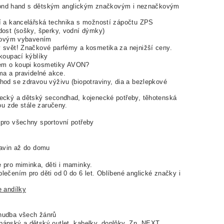
cond hand s dětským anglickým značkovým i neznačkovým
 a kancelářská technika s možností zápočtu ZPS
dost (sošky, šperky, vodní dýmky)
lfovým vybavením
 svět! Značkové parfémy a kosmetika za nejnižší ceny.
 koupací kýblíky
em o koupi kosmetiky AVON?
a a pravidelné akce.
chod se zdravou výživu (biopotraviny, dia a bezlepkové
necký a dětský secondhad, kojenecké potřeby, těhotenská
ou zde stále zaručeny.
pro všechny sportovní potřeby
ravin až do domu
 pro miminka, děti i maminky.
ečením pro děti od 0 do 6 let. Oblíbené anglické značky i
e andílky
 hudba všech žánrů
ánský a dětský outlet, kabelky, doplňky. Zn. NEXT,