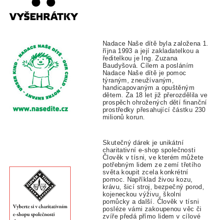
Nadace Naše dítě byla založena 1.
října 1993 a její zakladatelkou a
ředitelkou je Ing. Zuzana
Baudyšová. Cílem a posláním
Nadace Naše dítě je pomoc
týraným, zneužívaným,
handicapovaným a opuštěným
dětem. Za 18 let již přerozdělila ve
prospěch ohrožených dětí finanční
prostředky přesahující částku 230
milionů korun.
Skutečný dárek je unikátní
charitativní e-shop společnosti
Člověk v tísni, ve kterém můžete
potřebným lidem ze zemí třetího
světa koupit zcela konkrétní
pomoc. Například živou kozu,
krávu, šicí stroj, bezpečný porod,
kojeneckou výživu, školní
pomůcky a další. Člověk v tísni
posléze vámi zakoupenou věc či
zvíře předá přímo lidem v cílové