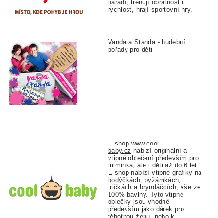
nářadí, trénují obratnost i
rychlost, hrají sportovní hry.
Vanda a Standa - hudební
pořady pro děti
E-shop
www.cool-
baby.cz
nabízí originální a
vtipné oblečení především pro
miminka, ale i děti až do 6 let.
E-shop nabízí vtipné grafiky na
bodýčkách, pyžámkách,
tričkách a bryndáčcích, vše ze
100% bavlny. Tyto vtipné
oblečky jsou vhodné
především jako dárek pro
těhotnou ženu, nebo k