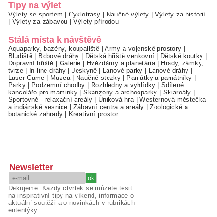
Tipy na výlet
Výlety se sportem
|
Cyklotrasy
|
Naučné výlety
|
Výlety za historií
|
Výlety za zábavou
|
Výlety přírodou
Stálá místa k návštěvě
Aquaparky, bazény, koupaliště
|
Army a vojenské prostory
|
Bludiště
|
Bobové dráhy
|
Dětská hřiště venkovní
|
Dětské koutky
|
Dopravní hřiště
|
Galerie
|
Hvězdárny a planetária
|
Hrady, zámky,
tvrze
|
In-line dráhy
|
Jeskyně
|
Lanové parky
|
Lanové dráhy
|
Laser Game
|
Muzea
|
Naučné stezky
|
Památky a památníky
|
Parky
|
Podzemní chodby
|
Rozhledny a vyhlídky
|
Sdílené
kanceláře pro maminky
|
Skanzeny a archeoparky
|
Skiareály
|
Sportovně - relaxační areály
|
Úniková hra
|
Westernová městečka
a indiánské vesnice
|
Zábavní centra a areály
|
Zoologické a
botanické zahrady
|
Kreativní prostor
Newsletter
Děkujeme. Každý čtvrtek se můžete těšit
na inspirativní tipy na víkend, informace o
aktuální soutěži a o novinkách v rubrikách
ententýky.