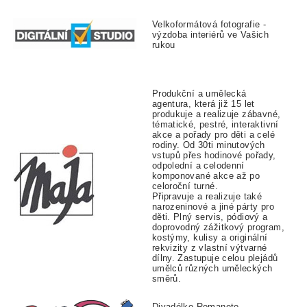
Velkoformátová fotografie -
výzdoba interiérů ve Vašich
rukou
Produkční a umělecká
agentura, která již 15 let
produkuje a realizuje zábavné,
tématické, pestré, interaktivní
akce a pořady pro děti a celé
rodiny. Od 30ti minutových
vstupů přes hodinové pořady,
odpolední a celodenní
komponované akce až po
celoroční turné.
Připravuje a realizuje také
narozeninové a jiné párty pro
děti. Plný servis, pódiový a
doprovodný zážitkový program,
kostýmy, kulisy a originální
rekvizity z vlastní výtvarné
dílny. Zastupuje celou plejádů
umělců různých uměleckých
směrů.
Divadélko Romaneto