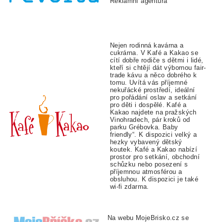
Reklamní agentura
Nejen rodinná kavárna a
cukrárna. V Kafé a Kakao se
cítí dobře rodiče s dětmi i lidé,
kteří si chtějí dát výbornou fair-
trade kávu a něco dobrého k
tomu. Uvítá vás příjemné
nekuřácké prostředí, ideální
pro pořádání oslav a setkání
pro děti i dospělé. Kafé a
Kakao najdete na pražských
Vinohradech, pár kroků od
parku Grébovka. Baby
friendly“. K dispozici velký a
hezky vybavený dětský
koutek. Kafé a Kakao nabízí
prostor pro setkání, obchodní
schůzku nebo posezení s
příjemnou atmosférou a
obsluhou. K dispozici je také
wi-fi zdarma.
Na webu MojeBrisko.cz se