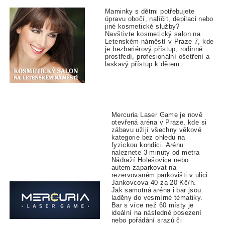
Maminky s dětmi potřebujete
úpravu obočí, nalíčit, depilaci nebo
jiné kosmetické služby?
Navštivte kosmetický salon na
Letenském náměstí v Praze 7, kde
je bezbariérový přístup, rodinné
prostředí, profesionální ošetření a
laskavý přístup k dětem.
Mercuria Laser Game je nově
otevřená aréna v Praze, kde si
zábavu užijí všechny věkové
kategorie bez ohledu na
fyzickou kondici. Arénu
naleznete 3 minuty od metra
Nádraží Holešovice nebo
autem zaparkovat na
rezervovaném parkovišti v ulici
Jankovcova 40 za 20 Kč/h.
Jak samotná aréna i bar jsou
laděny do vesmírné tématiky.
Bar s více než 60 místy je
ideální na následné posezení
nebo pořádání srazů či