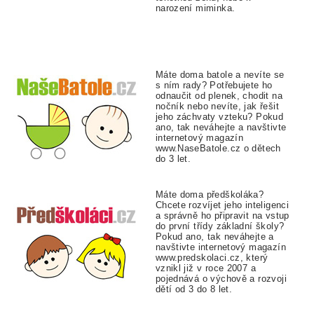
narození miminka.
Máte doma batole a nevíte se
s ním rady? Potřebujete ho
odnaučit od plenek, chodit na
nočník nebo nevíte, jak řešit
jeho záchvaty vzteku? Pokud
ano, tak neváhejte a navštivte
internetový magazín
www.NaseBatole.cz o dětech
do 3 let.
Máte doma předškoláka?
Chcete rozvíjet jeho inteligenci
a správně ho připravit na vstup
do první třídy základní školy?
Pokud ano, tak neváhejte a
navštivte internetový magazín
www.predskolaci.cz, který
vznikl již v roce 2007 a
pojednává o výchově a rozvoji
dětí od 3 do 8 let.