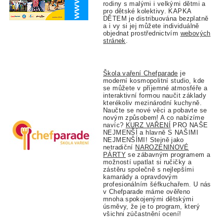
rodiny s malými i velkými dětmi a
pro dětské kolektivy. KAPKA
DĚTEM je distribuována bezplatně
a i vy si jej můžete individuálně
objednat prostřednictvím
webových
stránek
.
Škola vaření Chefparade
je
moderní kosmopolitní studio, kde
se můžete v příjemné atmosféře a
interaktivní formou naučit základy
kterékoliv mezinárodní kuchyně.
Naučte se nové věci a pobavte se
novým způsobem! A co nabízíme
navíc?
KURZ VAŘENÍ
PRO NAŠE
NEJMENŠÍ a hlavně S NAŠIMI
NEJMENŠÍMI! Stejně jako
netradiční
NAROZENINOVÉ
PÁRTY
se zábavným programem a
možností upatlat si ručičky a
zástěru společně s nejlepšími
kamarády a opravdovým
profesionálním šéfkuchařem. U nás
v Chefparade máme ověřeno
mnoha spokojenými dětskými
úsměvy, že je to program, který
všichni zúčastnění ocení!