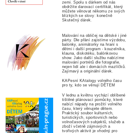
zemi. Spolu s dárkem od nás
obdržíte darovací certifikát, který
můžete věnovat někomu ze svých
blízkých se slovy: konečně
Skutečný dárek.
Malování na obličej na dětské i jiné
párty. Dle přání zajistíme výzdobu,
balonky, animátorky na hraní s
dětmi i další program - kouzelníka,
klauna, diskotéku, balónkovou
show. Jako další službu nabízíme
malování portrétů dle fotografie,
nejen lidí ale i domácích mazlíčků.
Zajímavý a originální dárek.
KAPesní KAtalogy volného času
pro ty, kdo se věnují DĚTEM
V lednu a květnu vychází oblíbené
tištěné plánovací pomůcky, které
nabízí nápady na prožití volného
času, který věnujete dětem.
Praktický soubor kulturních,
turistických, sportovních nebo
volnočasových subjektů, služeb a
zboží včetně zájmových a
tvořivých aktivit je vhodný pro