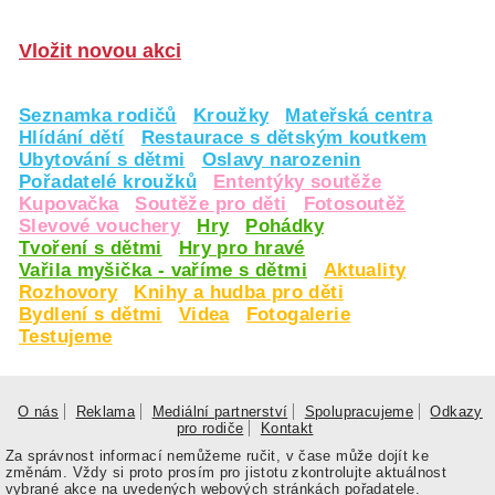
Vložit novou akci
Seznamka rodičů
Kroužky
Mateřská centra
Hlídání dětí
Restaurace s dětským koutkem
Ubytování s dětmi
Oslavy narozenin
Pořadatelé kroužků
Ententýky soutěže
Kupovačka
Soutěže pro děti
Fotosoutěž
Slevové vouchery
Hry
Pohádky
Tvoření s dětmi
Hry pro hravé
Vařila myšička - vaříme s dětmi
Aktuality
Rozhovory
Knihy a hudba pro děti
Bydlení s dětmi
Videa
Fotogalerie
Testujeme
O nás
Reklama
Mediální partnerství
Spolupracujeme
Odkazy
pro rodiče
Kontakt
Za správnost informací nemůžeme ručit, v čase může dojít ke
změnám. Vždy si proto prosím pro jistotu zkontrolujte aktuálnost
vybrané akce na uvedených webových stránkách pořadatele.