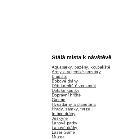
Stálá místa k návštěvě
Aquaparky, bazény, koupaliště
Army a vojenské prostory
Bludiště
Bobové dráhy
Dětská hřiště venkovní
Dětské koutky
Dopravní hřiště
Galerie
Hvězdárny a planetária
Hrady, zámky, tvrze
In-line dráhy
Jeskyně
Lanové parky
Lanové dráhy
Laser Game
Muzea