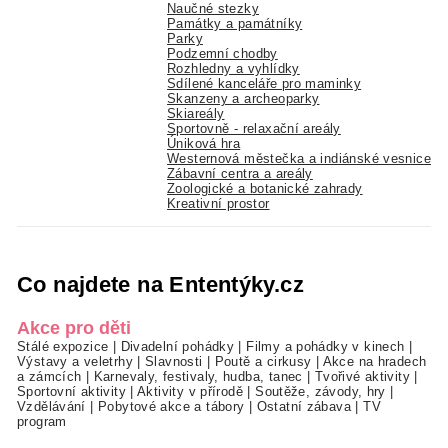
Naučné stezky
Památky a památníky
Parky
Podzemní chodby
Rozhledny a vyhlídky
Sdílené kanceláře pro maminky
Skanzeny a archeoparky
Skiareály
Sportovně - relaxační areály
Úniková hra
Westernová městečka a indiánské vesnice
Zábavní centra a areály
Zoologické a botanické zahrady
Kreativní prostor
Co najdete na Ententýky.cz
Akce pro děti
Stálé expozice
|
Divadelní pohádky
|
Filmy a pohádky v kinech
|
Výstavy a veletrhy
|
Slavnosti
|
Poutě a cirkusy
|
Akce na hradech
a zámcích
|
Karnevaly, festivaly, hudba, tanec
|
Tvořivé aktivity
|
Sportovní aktivity
|
Aktivity v přírodě
|
Soutěže, závody, hry
|
Vzdělávání
|
Pobytové akce a tábory
|
Ostatní zábava
|
TV
program