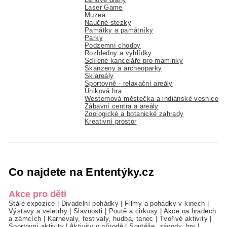
Laser Game
Muzea
Naučné stezky
Památky a památníky
Parky
Podzemní chodby
Rozhledny a vyhlídky
Sdílené kanceláře pro maminky
Skanzeny a archeoparky
Skiareály
Sportovně - relaxační areály
Úniková hra
Westernová městečka a indiánské vesnice
Zábavní centra a areály
Zoologické a botanické zahrady
Kreativní prostor
Co najdete na Ententýky.cz
Akce pro děti
Stálé expozice
|
Divadelní pohádky
|
Filmy a pohádky v kinech
|
Výstavy a veletrhy
|
Slavnosti
|
Poutě a cirkusy
|
Akce na hradech
a zámcích
|
Karnevaly, festivaly, hudba, tanec
|
Tvořivé aktivity
|
Sportovní aktivity
|
Aktivity v přírodě
|
Soutěže, závody, hry
|