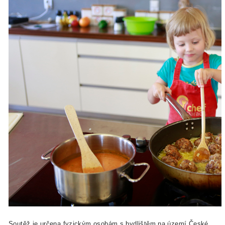
Soutěž je určena fyzickým osobám s bydlištěm na území České