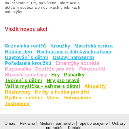
na inspirativní tipy na víkend, informace o
aktuální soutěži a o novinkách v rubrikách
ententýky.
Vložit novou akci
Seznamka rodičů
Kroužky
Mateřská centra
Hlídání dětí
Restaurace s dětským koutkem
Ubytování s dětmi
Oslavy narozenin
Pořadatelé kroužků
Ententýky soutěže
Kupovačka
Soutěže pro děti
Fotosoutěž
Slevové vouchery
Hry
Pohádky
Tvoření s dětmi
Hry pro hravé
Vařila myšička - vaříme s dětmi
Aktuality
Rozhovory
Knihy a hudba pro děti
Bydlení s dětmi
Videa
Fotogalerie
Testujeme
O nás
Reklama
Mediální partnerství
Spolupracujeme
Odkazy
pro rodiče
Kontakt