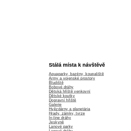
Stálá místa k návštěvě
Aquaparky, bazény, koupaliště
Army a vojenské prostory
Bludiště
Bobové dráhy
Dětská hřiště venkovní
Dětské koutky
Dopravní hřiště
Galerie
Hvězdárny a planetária
Hrady, zámky, tvrze
In-line dráhy
Jeskyně
Lanové parky
Lanové dráhy