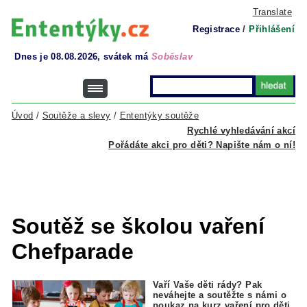
Translate
Registrace
/
Přihlášení
Dnes je 08.08.2026, svátek má
Soběslav
Úvod
/
Soutěže a slevy
/
Ententýky soutěže
Rychlé vyhledávání akcí
Pořádáte akci pro děti? Napište nám o ní!
Soutěž se školou vaření
Chefparade
Vaří Vaše děti rády? Pak
neváhejte a soutěžte s námi o
poukaz na kurz vaření pro děti