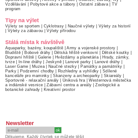
Vzdělávání
|
Pobytové akce a tábory
|
Ostatní zábava
|
TV
program
Tipy na výlet
Výlety se sportem
|
Cyklotrasy
|
Naučné výlety
|
Výlety za historií
|
Výlety za zábavou
|
Výlety přírodou
Stálá místa k návštěvě
Aquaparky, bazény, koupaliště
|
Army a vojenské prostory
|
Bludiště
|
Bobové dráhy
|
Dětská hřiště venkovní
|
Dětské koutky
|
Dopravní hřiště
|
Galerie
|
Hvězdárny a planetária
|
Hrady, zámky,
tvrze
|
In-line dráhy
|
Jeskyně
|
Lanové parky
|
Lanové dráhy
|
Laser Game
|
Muzea
|
Naučné stezky
|
Památky a památníky
|
Parky
|
Podzemní chodby
|
Rozhledny a vyhlídky
|
Sdílené
kanceláře pro maminky
|
Skanzeny a archeoparky
|
Skiareály
|
Sportovně - relaxační areály
|
Úniková hra
|
Westernová městečka
a indiánské vesnice
|
Zábavní centra a areály
|
Zoologické a
botanické zahrady
|
Kreativní prostor
Newsletter
Děkujeme. Každý čtvrtek se můžete těšit