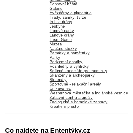
Dopravní hřiště
Galerie
Hvězdárny a planetária
Hrady, zámky, tvrze
In-line dráhy
Jeskyně
Lanové parky
Lanové dráhy
Laser Game
Muzea
Naučné stezky
Památky a památníky
Parky
Podzemní chodby
Rozhledny a vyhlídky
Sdílené kanceláře pro maminky
Skanzeny a archeoparky
Skiareály
Sportovně - relaxační areály
Úniková hra
Westernová městečka a indiánské vesnice
Zábavní centra a areály
Zoologické a botanické zahrady
Kreativní prostor
Co najdete na Ententýky.cz