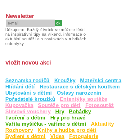
Newsletter
Děkujeme. Každý čtvrtek se můžete těšit
na inspirativní tipy na víkend, informace o
aktuální soutěži a o novinkách v rubrikách
ententýky.
Vložit novou akci
Seznamka rodičů
Kroužky
Mateřská centra
Hlídání dětí
Restaurace s dětským koutkem
Ubytování s dětmi
Oslavy narozenin
Pořadatelé kroužků
Ententýky soutěže
Kupovačka
Soutěže pro děti
Fotosoutěž
Slevové vouchery
Hry
Pohádky
Tvoření s dětmi
Hry pro hravé
Vařila myšička - vaříme s dětmi
Aktuality
Rozhovory
Knihy a hudba pro děti
Bydlení s dětmi
Videa
Fotogalerie