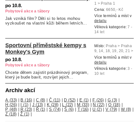
1 > Praha 1
po 10.8.
Cena:
6650,- Kč
Pobytové akce a tábory
Více termínů a míst v
Jak vzniká film? Děti si to letos mohou
detailu
vyzkoušet na vlastní kůži během letních...
Věková kategorie:
7 -
14 let
Sportovní příměstské kempy s
Místo:
Praha > Praha
Monkey's Gym
9, 14, 18, 19, 20, 21 >
Praha 9
Více termínů a míst v
po 10.8.
detailu
Pobytové akce a tábory
Věková kategorie:
3 -
Chcete dětem zajistit prázdninový program,
10 let
který je bude bavit, rozvíjet jejich...
Archiv akcí
A (33)
|
B (16)
|
C (8)
|
Č (11)
|
D (52)
|
E (1)
|
F (26)
|
G (3)
|
H (26)
|
I (1)
|
J (13)
|
K (28)
|
L (22)
|
M (33)
|
N (22)
|
O (18)
|
P (48)
|
R (23)
|
Ř (1)
|
S (74)
|
Š (6)
|
T (16)
|
U (2)
|
V (79)
|
W (8)
|
Z (18)
|
Ž (1)
|