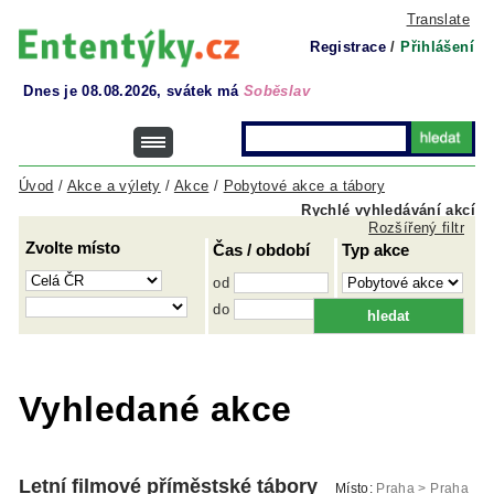
Translate
Registrace
/
Přihlášení
Dnes je 08.08.2026, svátek má
Soběslav
Úvod
/
Akce a výlety
/
Akce
/
Pobytové akce a tábory
Rychlé vyhledávání akcí
Rozšířený filtr
Zvolte místo
Čas / období
Typ akce
od
do
Vyhledané akce
Letní filmové příměstské tábory
Místo:
Praha > Praha