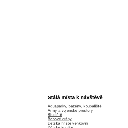
Stálá místa k návštěvě
Aquaparky, bazény, koupaliště
Army a vojenské prostory
Bludiště
Bobové dráhy
Dětská hřiště venkovní
Dětské koutky