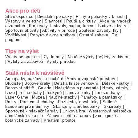
Akce pro děti
Stálé expozice
|
Divadelní pohádky
|
Filmy a pohádky v kinech
|
Výstavy a veletrhy
|
Slavnosti
|
Poutě a cirkusy
|
Akce na hradech
a zámcích
|
Karnevaly, festivaly, hudba, tanec
|
Tvořivé aktivity
|
Sportovní aktivity
|
Aktivity v přírodě
|
Soutěže, závody, hry
|
Vzdělávání
|
Pobytové akce a tábory
|
Ostatní zábava
|
TV
program
Tipy na výlet
Výlety se sportem
|
Cyklotrasy
|
Naučné výlety
|
Výlety za historií
|
Výlety za zábavou
|
Výlety přírodou
Stálá místa k návštěvě
Aquaparky, bazény, koupaliště
|
Army a vojenské prostory
|
Bludiště
|
Bobové dráhy
|
Dětská hřiště venkovní
|
Dětské koutky
|
Dopravní hřiště
|
Galerie
|
Hvězdárny a planetária
|
Hrady, zámky,
tvrze
|
In-line dráhy
|
Jeskyně
|
Lanové parky
|
Lanové dráhy
|
Laser Game
|
Muzea
|
Naučné stezky
|
Památky a památníky
|
Parky
|
Podzemní chodby
|
Rozhledny a vyhlídky
|
Sdílené
kanceláře pro maminky
|
Skanzeny a archeoparky
|
Skiareály
|
Sportovně - relaxační areály
|
Úniková hra
|
Westernová městečka
a indiánské vesnice
|
Zábavní centra a areály
|
Zoologické a
botanické zahrady
|
Kreativní prostor