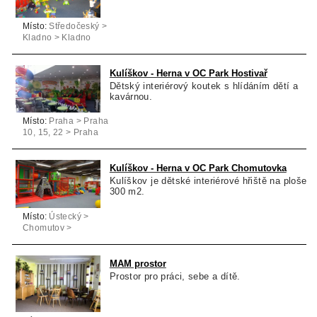
Místo:
Středočeský >
Kladno > Kladno
Kulíškov - Herna v OC Park Hostivař
Dětský interiérový koutek s hlídáním dětí a
kavárnou.
Místo:
Praha > Praha
10, 15, 22 > Praha
10
Kulíškov - Herna v OC Park Chomutovka
Kulíškov je dětské interiérové hřiště na ploše
300 m2.
Místo:
Ústecký >
Chomutov >
Chomutov
MAM prostor
Prostor pro práci, sebe a dítě.