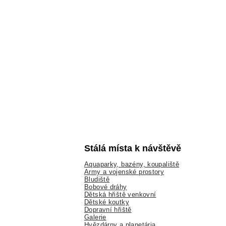
Stálá místa k návštěvě
Aquaparky, bazény, koupaliště
Army a vojenské prostory
Bludiště
Bobové dráhy
Dětská hřiště venkovní
Dětské koutky
Dopravní hřiště
Galerie
Hvězdárny a planetária