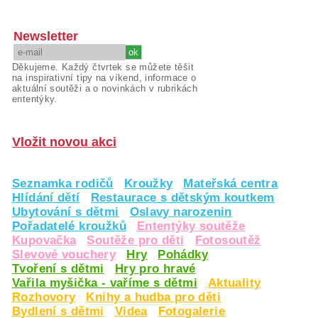
Newsletter
Děkujeme. Každý čtvrtek se můžete těšit
na inspirativní tipy na víkend, informace o
aktuální soutěži a o novinkách v rubrikách
ententýky.
Vložit novou akci
Seznamka rodičů
Kroužky
Mateřská centra
Hlídání dětí
Restaurace s dětským koutkem
Ubytování s dětmi
Oslavy narozenin
Pořadatelé kroužků
Ententýky soutěže
Kupovačka
Soutěže pro děti
Fotosoutěž
Slevové vouchery
Hry
Pohádky
Tvoření s dětmi
Hry pro hravé
Vařila myšička - vaříme s dětmi
Aktuality
Rozhovory
Knihy a hudba pro děti
Bydlení s dětmi
Videa
Fotogalerie