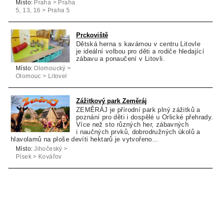
Místo:
Praha > Praha
5, 13, 16 > Praha 5
Prckoviště
Dětská herna s kavárnou v centru Litovle
je ideální volbou pro děti a rodiče hledající
zábavu a ponaučení v Litovli.
Místo:
Olomoucký >
Olomouc > Litovel
Zážitkový park Zeměráj
ZEMĚRÁJ je přírodní park plný zážitků a
poznání pro děti i dospělé u Orlické přehrady.
Více než sto různých her, zábavných
i naučných prvků, dobrodružných úkolů a
hlavolamů na ploše devíti hektarů je vytvořeno...
Místo:
Jihočeský >
Písek > Kovářov