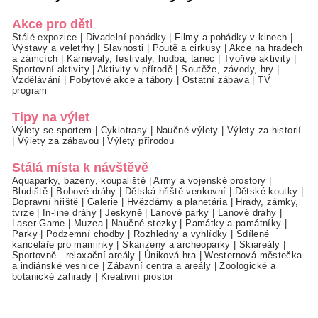
Akce pro děti
Stálé expozice
|
Divadelní pohádky
|
Filmy a pohádky v kinech
|
Výstavy a veletrhy
|
Slavnosti
|
Poutě a cirkusy
|
Akce na hradech
a zámcích
|
Karnevaly, festivaly, hudba, tanec
|
Tvořivé aktivity
|
Sportovní aktivity
|
Aktivity v přírodě
|
Soutěže, závody, hry
|
Vzdělávání
|
Pobytové akce a tábory
|
Ostatní zábava
|
TV
program
Tipy na výlet
Výlety se sportem
|
Cyklotrasy
|
Naučné výlety
|
Výlety za historií
|
Výlety za zábavou
|
Výlety přírodou
Stálá místa k návštěvě
Aquaparky, bazény, koupaliště
|
Army a vojenské prostory
|
Bludiště
|
Bobové dráhy
|
Dětská hřiště venkovní
|
Dětské koutky
|
Dopravní hřiště
|
Galerie
|
Hvězdárny a planetária
|
Hrady, zámky,
tvrze
|
In-line dráhy
|
Jeskyně
|
Lanové parky
|
Lanové dráhy
|
Laser Game
|
Muzea
|
Naučné stezky
|
Památky a památníky
|
Parky
|
Podzemní chodby
|
Rozhledny a vyhlídky
|
Sdílené
kanceláře pro maminky
|
Skanzeny a archeoparky
|
Skiareály
|
Sportovně - relaxační areály
|
Úniková hra
|
Westernová městečka
a indiánské vesnice
|
Zábavní centra a areály
|
Zoologické a
botanické zahrady
|
Kreativní prostor