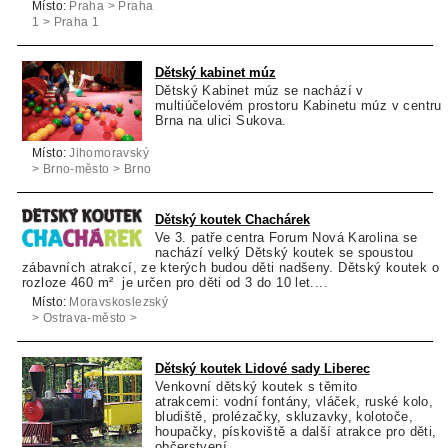
Místo:
Praha > Praha
1 > Praha 1
Dětský kabinet múz
Dětský Kabinet múz se nachází v
multiúčelovém prostoru Kabinetu múz v centru
Brna na ulici Sukova.
Místo:
Jihomoravský
> Brno-město > Brno
Dětský koutek Chachárek
Ve 3. patře centra Forum Nová Karolina se
nachází velký Dětský koutek se spoustou
zábavních atrakcí, ze kterých budou děti nadšeny. Dětský koutek o
rozloze 460 m² je určen pro děti od 3 do 10 let....
Místo:
Moravskoslezský
> Ostrava-město >
Ostrava
Dětský koutek Lidové sady Liberec
Venkovní dětský koutek s těmito
atrakcemi: vodní fontány, vláček, ruské kolo,
bludiště, prolézačky, skluzavky, kolotoče,
houpačky, pískoviště a další atrakce pro děti,
občerstvení