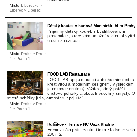
Místo:
Liberecký >
Liberec > Liberec
Dětský koutek v budově Magistrátu hl.m.Prahy
Příjemný dětský koutek s kvalifikovaným
personálem, který vám umožní v klidu si vyřídi
úřední záležitosti.
Místo:
Praha > Praha
1 > Praha 1
FOOD LAB Restaurace
FOOD LAB spojuje tradici a ducha minulosti s
kreativitou a moderním designem. Výsledkem
je nezapomenutelný zážitek, který potěší
chuťové pohárky a okouzlí všechny smysly. O
pestré nabídky jídla, atmosféru spojující...
Místo:
Praha > Praha
1 > Praha 1
Kulíškov - Herna v NC Oaza Kladno
Herna v nákupním centru Oaza Kladno je velká
200 m2.