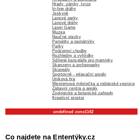
Hrady, zámky, tvrze
In-line dráhy
Jeskyně
Lanové parky
Lanové dráhy
Laser Game
Muzea
Naučné stezky
Památky a památníky
Parky
Podzemní chodby
Rozhledny a vyhlídky
Sdílené kanceláře pro maminky
Skanzeny a archeoparky
Skiareály
Sportovně - relaxační areály
Úniková hra
Westernová městečka a indiánské vesnice
Zábavní centra a areály
Zoologické a botanické zahrady
Kreativní prostor
undefined zone1142
Co najdete na Ententýky.cz