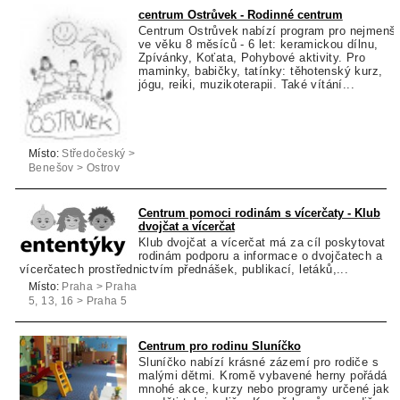
centrum Ostrůvek - Rodinné centrum
Centrum Ostrůvek nabízí program pro nejmenší
ve věku 8 měsíců - 6 let: keramickou dílnu,
Zpívánky, Koťata, Pohybové aktivity. Pro
maminky, babičky, tatínky: těhotenský kurz,
jógu, reiki, muzikoterapii. Také vítání...
Místo:
Středočeský >
Benešov > Ostrov
Centrum pomoci rodinám s vícerčaty - Klub
dvojčat a vícerčat
Klub dvojčat a vícerčat má za cíl poskytovat
rodinám podporu a informace o dvojčatech a
vícerčatech prostřednictvím přednášek, publikací, letáků,...
Místo:
Praha > Praha
5, 13, 16 > Praha 5
Centrum pro rodinu Sluníčko
Sluníčko nabízí krásné zázemí pro rodiče s
malými dětmi. Kromě vybavené herny pořádá
mnohé akce, kurzy nebo programy určené jak