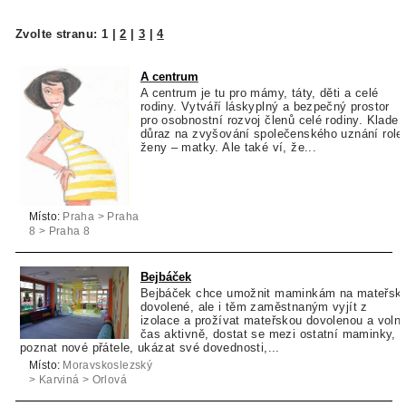
Zvolte stranu:
1
|
2
|
3
|
4
A centrum
A centrum je tu pro mámy, táty, děti a celé
rodiny. Vytváří láskyplný a bezpečný prostor
pro osobnostní rozvoj členů celé rodiny. Klade
důraz na zvyšování společenského uznání role
ženy – matky. Ale také ví, že...
Místo:
Praha > Praha
8 > Praha 8
Bejbáček
Bejbáček chce umožnit maminkám na mateřsk
dovolené, ale i těm zaměstnaným vyjít z
izolace a prožívat mateřskou dovolenou a voln
čas aktivně, dostat se mezi ostatní maminky,
poznat nové přátele, ukázat své dovednosti,...
Místo:
Moravskoslezský
> Karviná > Orlová