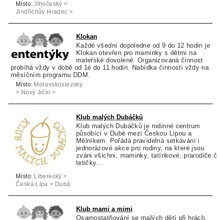
Místo:
Jihočeský >
Jindřichův Hradec >
Jindřichův Hradec
Klokan
Každé všední dopoledne od 9 do 12 hodin je
Klokan otevřen pro maminky s dětmi na
mateřské dovolené. Organizovaná činnost
probíhá vždy v době od 1é do 11 hodin. Nabídka činnosti vždy na
měsíčním programu DDM.
Místo:
Moravskoslezský
> Nový Jičín >
Kopřivnice
Klub malých Dubáčků
Klub malých Dubáčků je rodinné centrum
působící v Dubé mezi Českou Lípou a
Mělníkem. Pořádá pravidelná setkávání i
jednorázové akce pro rodiny, na které jsou
zváni všichni, maminky, tatínkové, prarodiče či
tetičky...
Místo:
Liberecký >
Česká Lípa > Dubá
Klub mami a mimi
Osamostatňování se malých dětí při hrách,