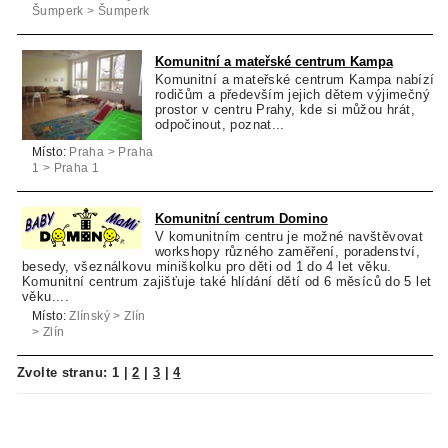
Šumperk > Šumperk
Komunitní a mateřské centrum Kampa
Komunitní a mateřské centrum Kampa nabízí
rodičům a především jejich dětem výjimečný
prostor v centru Prahy, kde si můžou hrát,
odpočinout, poznat...
Místo:
Praha > Praha
1 > Praha 1
Komunitní centrum Domino
V komunitním centru je možné navštěvovat
workshopy různého zaměření, poradenství,
besedy, všeználkovu miniškolku pro děti od 1 do 4 let věku.
Komunitní centrum zajišťuje také hlídání dětí od 6 měsíců do 5 let
věku....
Místo:
Zlínský > Zlín
> Zlín
Zvolte stranu:
1
|
2
|
3
|
4