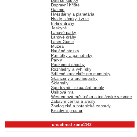
Dětské koutky
Dopravní hřiště
Galerie
Hvězdárny a planetária
Hrady, zámky, tvrze
In-line dráhy
Jeskyně
Lanové parky
Lanové dráhy
Laser Game
Muzea
Naučné stezky
Památky a památníky
Parky
Podzemní chodby
Rozhledny a vyhlídky
Sdílené kanceláře pro maminky
Skanzeny a archeoparky
Skiareály
Sportovně - relaxační areály
Úniková hra
Westernová městečka a indiánské vesnice
Zábavní centra a areály
Zoologické a botanické zahrady
Kreativní prostor
undefined zone1142