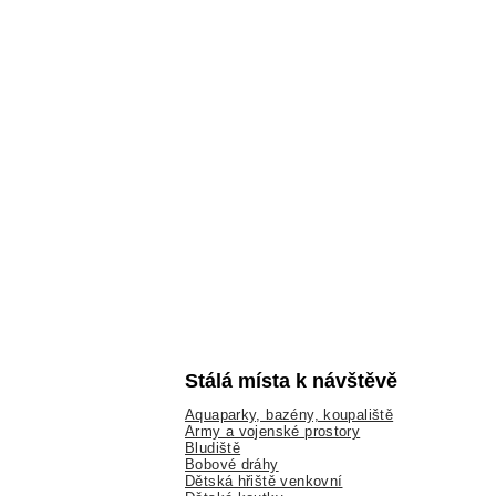
Stálá místa k návštěvě
Aquaparky, bazény, koupaliště
Army a vojenské prostory
Bludiště
Bobové dráhy
Dětská hřiště venkovní