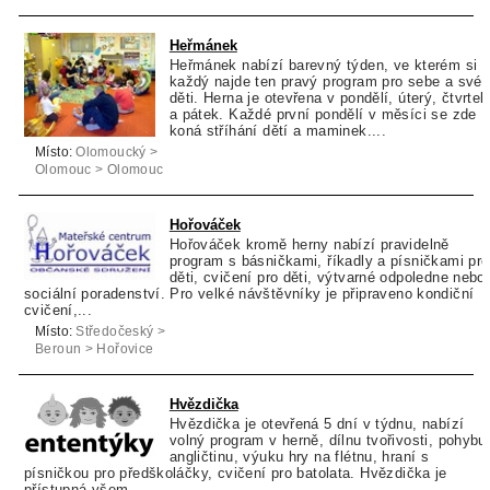
Olešnice
Heřmánek
Heřmánek nabízí barevný týden, ve kterém si
každý najde ten pravý program pro sebe a své
děti. Herna je otevřena v pondělí, úterý, čtvrtek
a pátek. Každé první pondělí v měsíci se zde
koná stříhání dětí a maminek....
Místo:
Olomoucký >
Olomouc > Olomouc
Hořováček
Hořováček kromě herny nabízí pravidelně
program s básničkami, říkadly a písničkami pro
děti, cvičení pro děti, výtvarné odpoledne nebo
sociální poradenství. Pro velké návštěvníky je připraveno kondiční
cvičení,...
Místo:
Středočeský >
Beroun > Hořovice
Hvězdička
Hvězdička je otevřená 5 dní v týdnu, nabízí
volný program v herně, dílnu tvořivosti, pohybu
angličtinu, výuku hry na flétnu, hraní s
písničkou pro předškoláčky, cvičení pro batolata. Hvězdička je
přístupná všem...