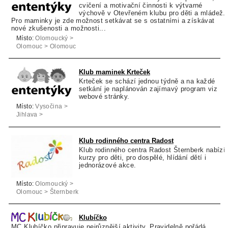
cvičení a motivační činnosti k výtvarné
výchově v Otevřeném klubu pro děti a mládež.
Pro maminky je zde možnost setkávat se s ostatními a získávat
nové zkušenosti a možnosti...
Místo:
Olomoucký >
Olomouc > Olomouc
Klub maminek Krteček
Krteček se schází jednou týdně a na každé
setkání je naplánován zajímavý program viz
webové stránky.
Místo:
Vysočina >
Jihlava >
Bohuslavice
Klub rodinného centra Radost
Klub rodinného centra Radost Šternberk nabízí
kurzy pro děti, pro dospělé, hlídání dětí i
jednorázové akce.
Místo:
Olomoucký >
Olomouc > Šternberk
Klubíčko
MC Klubíčko připravuje nejrůznější aktivity. Pravidelně pořádá