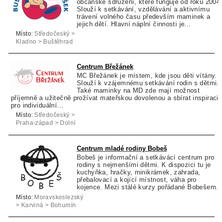
občanské sdružení, které funguje od roku 2004
Slouží k setkávání, vzdělávání a aktivnímu
trávení volného času především maminek a
jejich dětí. Hlavní náplní činnosti je...
Místo:
Středočeský >
Kladno > Buštěhrad
Centrum Břežánek
MC Břežánek je místem, kde jsou děti vítány.
Slouží k vzájemnému setkávání rodin s dětmi.
Také maminky na MD zde mají možnost
příjemně a užitečně prožívat mateřskou dovolenou a sbírat inspiraci
pro individuální...
Místo:
Středočeský >
Praha-západ > Dolní
Břežany
Centrum mladé rodiny Bobeš
Bobeš je informační a setkávácí centrum pro
rodiny s nejmenšími dětmi. K dispozici tu je
kuchyňka, hračky, minikrámek, zahrada,
přebalovací a kojící místnost, váha pro
kojence. Mezi stálé kurzy pořádané Bobešem..
Místo:
Moravskoslezský
> Karviná > Bohumín