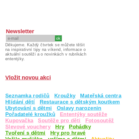
Newsletter
Děkujeme. Každý čtvrtek se můžete těšit
na inspirativní tipy na víkend, informace o
aktuální soutěži a o novinkách v rubrikách
ententýky.
Vložit novou akci
Seznamka rodičů
Kroužky
Mateřská centra
Hlídání dětí
Restaurace s dětským koutkem
Ubytování s dětmi
Oslavy narozenin
Pořadatelé kroužků
Ententýky soutěže
Kupovačka
Soutěže pro děti
Fotosoutěž
Slevové vouchery
Hry
Pohádky
Tvoření s dětmi
Hry pro hravé