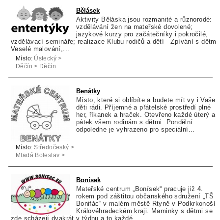
Bělásek
Aktivity Běláska jsou rozmanité a různorodé:
vzdělávání žen na mateřské dovolené;
jazykové kurzy pro začátečníky i pokročilé,
vzdělávací semináře; realizace Klubu rodičů a dětí - Zpívání s dětmi
Veselé malování,...
Místo:
Ústecký >
Děčín > Děčín
Benátky
Místo, které si oblíbíte a budete mít vy i Vaše
děti rádi. Příjemné a přátelské prostředí plné
her, říkanek a hraček. Otevřeno každé úterý a
pátek všem rodinám s dětmi. Pondělní
odpoledne je vyhrazeno pro speciální...
Místo:
Středočeský >
Mladá Boleslav >
Benátky nad Jizerou
Bonísek
Mateřské centrum „Bonísek“ pracuje již 4.
rokem pod záštitou občanského sdružení „TŠ
Bonifác“ v malém městě Rtyně v Podkrkonoší 
Královéhradeckém kraji. Maminky s dětmi se
zde scházejí dvakrát v týdnu a to každé...