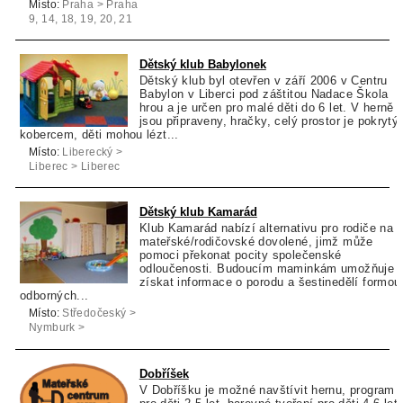
Místo:
Praha > Praha
9, 14, 18, 19, 20, 21
> Praha 9
Dětský klub Babylonek
Dětský klub byl otevřen v září 2006 v Centru
Babylon v Liberci pod záštitou Nadace Škola
hrou a je určen pro malé děti do 6 let. V herně
jsou připraveny, hračky, celý prostor je pokrytý
kobercem, děti mohou lézt...
Místo:
Liberecký >
Liberec > Liberec
Dětský klub Kamarád
Klub Kamarád nabízí alternativu pro rodiče na
mateřské/rodičovské dovolené, jimž může
pomoci překonat pocity společenské
odloučenosti. Budoucím maminkám umožňuje
získat informace o porodu a šestinedělí formou
odborných...
Místo:
Středočeský >
Nymburk >
Kostomlaty nad
Labem
Dobříšek
V Dobříšku je možné navštívit hernu, program