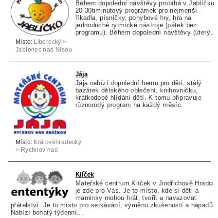
Během dopolední návštěvy probíhá v Jablíčku
20-30timinutový prográmek pro nejmenší -
říkadla, písničky, pohybové hry, hra na
jednoduché rytmické nástroje (pátek bez
programu). Během dopolední návštěvy (úterý,..
Místo:
Liberecký >
Jablonec nad Nisou
> Jablonec nad
Nisou
Jája
Jája nabízí dopolední hernu pro děti, stálý
bazárek dětského oblečení, knihovničku,
krátkodobé hlídání dětí. K tomu připravuje
různorodý program na každý měsíc.
Místo:
Královéhradecký
> Rychnov nad
Kněžnou > Rychnov
nad Kněžnou
Klíček
Mateřské centrum Klíček v Jindřichově Hradci
je zde pro Vás. Je to místo, kde si děti a
maminky mohou hrát, tvořit a navazovat
přátelství. Je to místo pro setkávání, výměnu zkušeností a nápadů.
Nabízí bohatý týdenní...