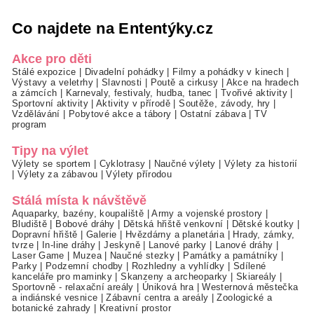
Co najdete na Ententýky.cz
Akce pro děti
Stálé expozice
|
Divadelní pohádky
|
Filmy a pohádky v kinech
|
Výstavy a veletrhy
|
Slavnosti
|
Poutě a cirkusy
|
Akce na hradech
a zámcích
|
Karnevaly, festivaly, hudba, tanec
|
Tvořivé aktivity
|
Sportovní aktivity
|
Aktivity v přírodě
|
Soutěže, závody, hry
|
Vzdělávání
|
Pobytové akce a tábory
|
Ostatní zábava
|
TV
program
Tipy na výlet
Výlety se sportem
|
Cyklotrasy
|
Naučné výlety
|
Výlety za historií
|
Výlety za zábavou
|
Výlety přírodou
Stálá místa k návštěvě
Aquaparky, bazény, koupaliště
|
Army a vojenské prostory
|
Bludiště
|
Bobové dráhy
|
Dětská hřiště venkovní
|
Dětské koutky
|
Dopravní hřiště
|
Galerie
|
Hvězdárny a planetária
|
Hrady, zámky,
tvrze
|
In-line dráhy
|
Jeskyně
|
Lanové parky
|
Lanové dráhy
|
Laser Game
|
Muzea
|
Naučné stezky
|
Památky a památníky
|
Parky
|
Podzemní chodby
|
Rozhledny a vyhlídky
|
Sdílené
kanceláře pro maminky
|
Skanzeny a archeoparky
|
Skiareály
|
Sportovně - relaxační areály
|
Úniková hra
|
Westernová městečka
a indiánské vesnice
|
Zábavní centra a areály
|
Zoologické a
botanické zahrady
|
Kreativní prostor