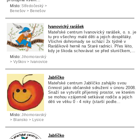
Místo:
Středočeský >
Benešov > Benešov
Ivanovický rarášek
Mateřské centrum Ivanovický rarášek, o. s. je
tu pro všechny malé děti a jejich dospěláky.
Všichni dohromady se schází 2x týdně v
Raráškově herně na Staré radnici. Přes léto,
kdy je škoda schovávat se před sluníčkem,...
Místo:
Jihomoravský
> Vyškov > Ivanovice
na Hané
Jablíčko
Mateřské centrum Jablíčko zahájilo svou
činnost jako občanské sdružení v únoru 2008.
Snaží se vytvořit příjemný prostor, ve kterém
se mohou vzájemně setkávat rodiče a jejich
děti ve věku 0 - 4 roky (starší podle...
Místo:
Jihomoravský
> Blansko > Lysice
Jablíčko