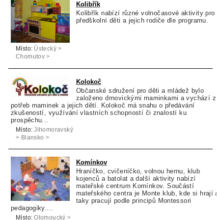
Kolibřík
Kolibřík nabízí různé volnočasové aktivity pro
předškolní děti a jejich rodiče dle programu.
Místo:
Ústecký >
Chomutov >
Chomutov
Kolokoč
Občanské sdružení pro děti a mládež bylo
založeno drnovickými maminkami a vychází z
potřeb maminek a jejich dětí. Kolokoč má snahu o předávání
zkušeností, využívání vlastních schopností či znalostí ku
prospěchu...
Místo:
Jihomoravský
> Blansko >
Drnovice
Komínkov
Hraníčko, cvičeníčko, volnou hernu, klub
kojenců a batolat a další aktivity nabízí
mateřské centrum Komínkov. Součástí
mateřského centra je Monte klub, kde si hrají a
taky pracují podle principů Montessori
pedagogiky....
Místo:
Olomoucký >