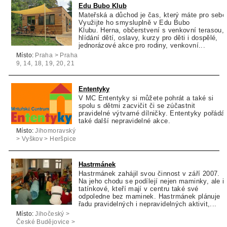
Edu Bubo Klub
Mateřská a důchod je čas, který máte pro sebe
Využijte ho smysluplně v Edu Bubo
Klubu. Herna, občerstvení s venkovní terasou,
hlídání dětí, oslavy, kurzy pro děti i dospělé,
jednorázové akce pro rodiny, venkovní...
Místo:
Praha > Praha
9, 14, 18, 19, 20, 21
> Praha 9
Ententyky
V MC Ententyky si můžete pohrát a také si
spolu s dětmi zacvičit či se zúčastnit
pravidelné výtvarné dílničky. Ententyky pořádá
také další nepravidelné akce.
Místo:
Jihomoravský
> Vyškov > Heršpice
Hastrmánek
Hastrmánek zahájil svou činnost v září 2007.
Na jeho chodu se podílejí nejen maminky, ale i
tatínkové, kteří mají v centru také své
odpoledne bez maminek. Hastrmánek plánuje
řadu pravidelných i nepravidelných aktivit,...
Místo:
Jihočeský >
České Budějovice >