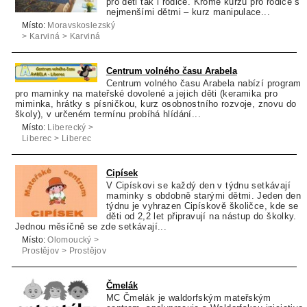
pro děti tak i rodiče. Kromě kurzů pro rodiče s
nejmenšími dětmi – kurz manipulace...
Místo:
Moravskoslezský
> Karviná > Karviná
Centrum volného času Arabela
Centrum volného času Arabela nabízí program
pro maminky na mateřské dovolené a jejich děti (keramika pro
miminka, hrátky s písničkou, kurz osobnostního rozvoje, znovu do
školy), v určeném termínu probíhá hlídání...
Místo:
Liberecký >
Liberec > Liberec
Cipísek
V Cipískovi se každý den v týdnu setkávají
maminky s obdobně starými dětmi. Jeden den 
týdnu je vyhrazen Cipískově školičce, kde se
děti od 2,2 let připravují na nástup do školky.
Jednou měsíčně se zde setkávají...
Místo:
Olomoucký >
Prostějov > Prostějov
Čmelák
MC Čmelák je waldorfským mateřským