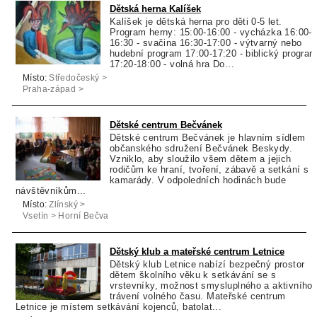
Dětská herna Kalíšek
Kalíšek je dětská herna pro děti 0-5 let.
Program herny: 15:00-16:00 - vycházka 16:00-
16:30 - svačina 16:30-17:00 - výtvarný nebo
hudební program 17:00-17:20 - biblický progra
17:20-18:00 - volná hra Do...
Místo:
Středočeský >
Praha-západ >
Hvozdnice
Dětské centrum Bečvánek
Dětské centrum Bečvánek je hlavním sídlem
občanského sdružení Bečvánek Beskydy.
Vzniklo, aby sloužilo všem dětem a jejich
rodičům ke hraní, tvoření, zábavě a setkání s
kamarády. V odpoledních hodinách bude
návštěvníkům...
Místo:
Zlínský >
Vsetín > Horní Bečva
Dětský klub a mateřské centrum Letnice
Dětský klub Letnice nabízí bezpečný prostor
dětem školního věku k setkávání se s
vrstevníky, možnost smysluplného a aktivního
trávení volného času. Mateřské centrum
Letnice je místem setkávání kojenců, batolat...