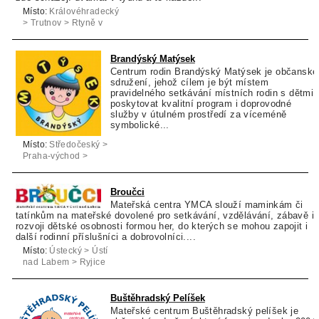
Místo:
Královéhradecký
> Trutnov > Rtyně v
Podkrkonoší
Brandýský Matýsek
Centrum rodin Brandýský Matýsek je občanské
sdružení, jehož cílem je být místem
pravidelného setkávání místních rodin s dětmi,
poskytovat kvalitní program i doprovodné
služby v útulném prostředí za víceméně
symbolické...
Místo:
Středočeský >
Praha-východ >
Brandýs nad Labem-
Stará Boleslav
Broučci
Mateřská centra YMCA slouží maminkám či
tatínkům na mateřské dovolené pro setkávání, vzdělávání, zábavě i
rozvoji dětské osobnosti formou her, do kterých se mohou zapojit i
další rodinní příslušníci a dobrovolníci....
Místo:
Ústecký > Ústí
nad Labem > Ryjice
Buštěhradský Pelíšek
Mateřské centrum Buštěhradský pelíšek je