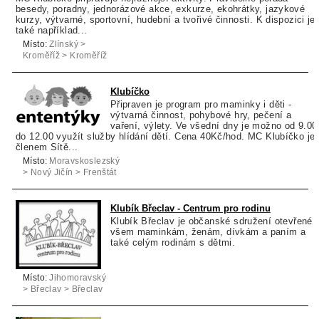
besedy, poradny, jednorázové akce, exkurze, ekohrátky, jazykové
kurzy, výtvarné, sportovní, hudební a tvořivé činnosti. K dispozici je
také například...
Místo:
Zlínský >
Kroměříž > Kroměříž
Klubíčko
Připraven je program pro maminky i děti -
výtvarná činnost, pohybové hry, pečení a
vaření, výlety. Ve všední dny je možno od 9.00
do 12.00 využít služby hlídání dětí. Cena 40Kč/hod. MC Klubíčko je
členem Sítě...
Místo:
Moravskoslezský
> Nový Jičín > Frenštát
pod Radhoštěm
Klubík Břeclav - Centrum pro rodinu
Klubík Břeclav je občanské sdružení otevřené
všem maminkám, ženám, dívkám a paním a
také celým rodinám s dětmi.
Místo:
Jihomoravský
> Břeclav > Břeclav