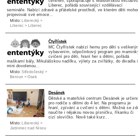
centrem, spolupracuje s Waldorfskou iniciativo
Liberec, pořádá související vzdělávací
semináře. Nabízí zdravé a přátelské prostředí, ve kterém děti mohou
projevovat své emoce...
Místo:
Liberecký >
Liberec > Liberec
Čtyřlístek
MC Čtyřlístek nabízí hernu pro děti s veškerým
vybavením, odpočinkový program pro maminky
cvičení pro děti, hraní her s dětmi, pořádá
maškarní bály, Mikulášskou nadílku, výlety za zvířátky, do divadla i
mini dovolenou...
Místo:
Středočeský >
Beroun > Osek
Desánek
Dětské a mateřské centrum Desánek je určeno
pro rodiče s dětmi do 4 let. Na programu je
hraní, zpívání a cvičení s dětmi. Možná se zde
naučíte i nějakou novou písničku, říkanku či
cizí slovíčko. Nově také kurz...
Místo:
Liberecký >
Jablonec nad Nisou
> Desná