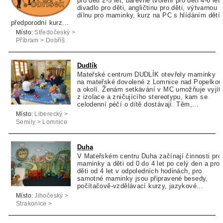
pro děti 2-5 let, barevné tvoření pro děti 4-6 let,
divadlo pro děti, angličtinu pro děti, výtvarnou
dílnu pro maminky, kurz na PC s hlídáním dětí,
předporodní kurz...
Místo:
Středočeský >
Příbram > Dobříš
Dudlík
Mateřské centrum DUDLÍK otevřely maminky
na mateřské dovolené z Lomnice nad Popelkou
a okolí. Ženám setkávání v MC umožňuje vyjít
z izolace a zničujícího stereotypu, kam se
celodenní péčí o dítě dostávají. Těm,...
Místo:
Liberecký >
Semily > Lomnice
nad Popelkou
Duha
V Mateřském centru Duha začínají činnosti pro
maminky a děti od 0 do 4 let po celý den a pro
děti od 4 let v odpoledních hodinách, pro
samotné maminky jsou připravené besedy,
počítačově-vzdělávací kurzy, jazykové...
Místo:
Jihočeský >
Strakonice >
Chelčice