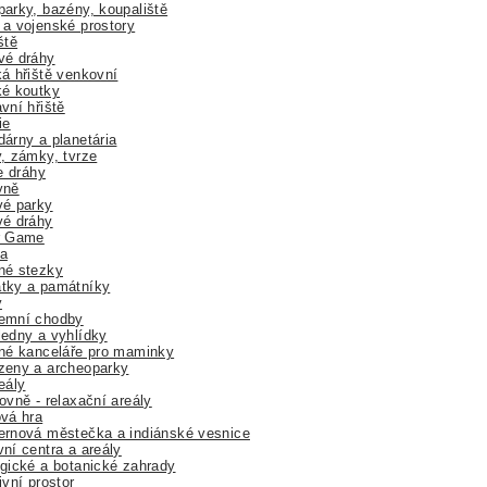
arky, bazény, koupaliště
a vojenské prostory
ště
vé dráhy
á hřiště venkovní
ké koutky
vní hřiště
ie
árny a planetária
, zámky, tvrze
ne dráhy
yně
vé parky
vé dráhy
r Game
a
né stezky
tky a památníky
y
emní chodby
edny a vyhlídky
né kanceláře pro maminky
zeny a archeoparky
eály
ovně - relaxační areály
vá hra
rnová městečka a indiánské vesnice
ní centra a areály
gické a botanické zahrady
ivní prostor