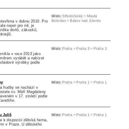
Místo:
Středočeský > Mladá
otevřena v dubnu 2010. Pro
Boleslav > Bakov nad Jizerou
ale nejen pro ně, je
bídka dortů, zákusků,
ktejlů.
Místo:
Praha > Praha 3 > Praha 3
nikla v roce 2013 jako
áměrem vyrábět a nabízet
koládové výrobky podle
by
Místo:
Praha > Praha 1 > Praha 1
a hudby se nachází v
stele sv. Máří Magdaleny
aveném v 17. století podle
Carattiho.
u Juliš
Místo:
Praha > Praha 1 > Praha 1
je k dispozici dětská herna,
ným v Praze. U dětského