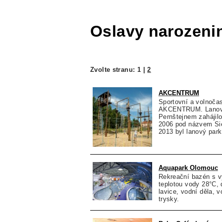
Oslavy narozeni
Zvolte stranu:
1
|
2
AKCENTRUM
Sportovní a volnoča
AKCENTRUM. Lanové 
Pernštejnem zahájilo
2006 pod názvem Si
2013 byl lanový park
Aquapark Olomouc
Rekreační bazén s 
teplotou vody 28°C,
lavice, vodní děla, v
trysky.