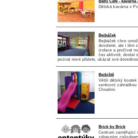
Baby Café - kavárna
Dětská kavárna v Pr
Bejbáček
Bejbáček chce umož
dovolené, ale i těm
izolace a prožívat m
čas aktivně, dostat 
poznat nové přátele, ukázat své dovednost
Bejbiště
Větší dětský koutek
venkovní zahrádkou 
Chrudimi.
Brick by Brick
Centrum zaměřující 
zábavným způsobem.