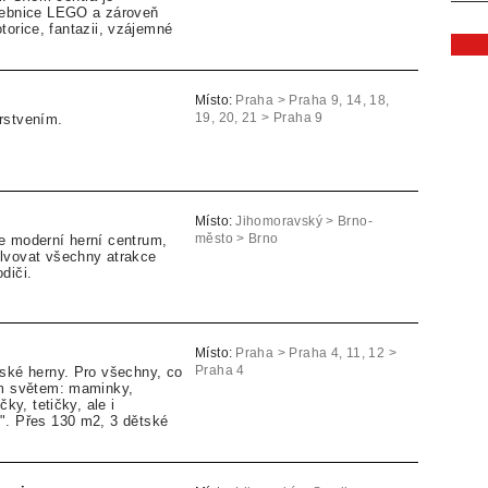
vebnice LEGO a zároveň
orice, fantazii, vzájemné
Místo:
Praha > Praha 9, 14, 18,
rstvením.
19, 20, 21 > Praha 9
Místo:
Jihomoravský > Brno-
e moderní herní centrum,
město > Brno
lvovat všechny atrakce
odiči.
Místo:
Praha > Praha 4, 11, 12 >
tské herny. Pro všechny, co
Praha 4
ým světem: maminky,
čky, tetičky, ale i
". Přes 130 m2, 3 dětské