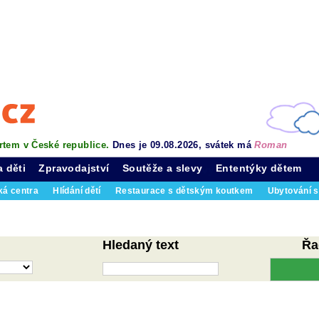
rtem v České republice.
Dnes je 09.08.2026, svátek má
Roman
a děti
Zpravodajství
Soutěže a slevy
Ententýky dětem
ká centra
Hlídání dětí
Restaurace s dětským koutkem
Ubytování s
Hledaný text
Řa