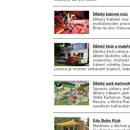
Dětský kabinet múz
Dětský Kabinet múz 
multiúčelovém prost
Brna na ulici Sukova
Dětský klub a mateř
Dětský klub Letnice 
dětem školního věku
vrstevníky, možnost
trávení volného čas
Letnice je místem setkávání kojenců, batol
Dětský park karlovsk
Spoustu zábavy pod
dětský zábavní park
Velké Karlovice. Naj
Razula, u Bistra Raz
zasvěcen karlovským
Edu Bubo Klub
Mateřská a důchod j