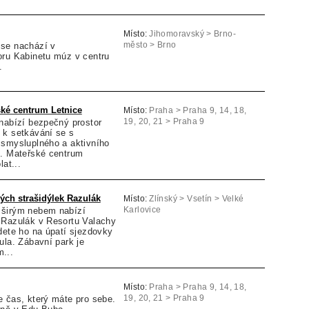
Místo:
Jihomoravský > Brno-
se nachází v
město > Brno
oru Kabinetu múz v centru
.
ské centrum Letnice
Místo:
Praha > Praha 9, 14, 18,
nabízí bezpečný prostor
19, 20, 21 > Praha 9
 k setkávání se s
 smysluplného a aktivního
u. Mateřské centrum
at...
ých strašidýlek Razulák
Místo:
Zlínský > Vsetín > Velké
 širým nebem nabízí
Karlovice
 Razulák v Resortu Valachy
dete ho na úpatí sjezdovky
ula. Zábavní park je
...
Místo:
Praha > Praha 9, 14, 18,
e čas, který máte pro sebe.
19, 20, 21 > Praha 9