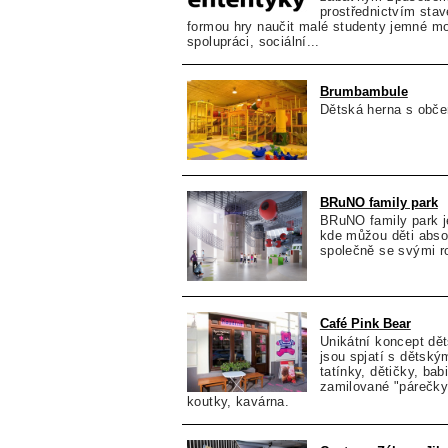
prostřednictvím sta
formou hry naučit malé studenty jemné mot
spolupráci, sociální...
Brumbambule
Dětská herna s obče
BRuNO family park
BRuNO family park j
kde můžou děti abso
společně se svými r
Café Pink Bear
Unikátní koncept dě
jsou spjatí s dětsk
tatínky, dětičky, babi
zamilované "párečky
koutky, kavárna.