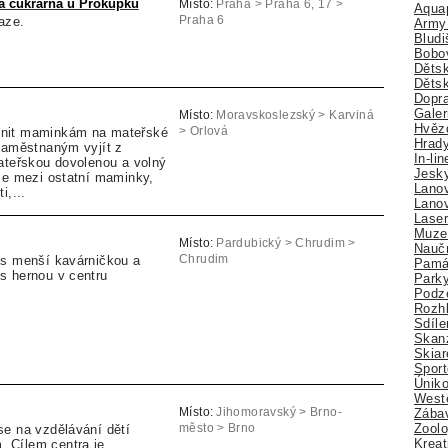
 a cukrárna u Prokůpků
Místo:
Praha > Praha 6, 17 >
Aquap
aze.
Praha 6
Army 
Bludi
Bobo
Dětsk
Děts
Dopra
Galer
Místo:
Moravskoslezský > Karviná
Hvězd
nit maminkám na mateřské
> Orlová
Hrady
 zaměstnaným vyjít z
In-li
ateřskou dovolenou a volný
Jesk
se mezi ostatní maminky,
Lano
i,...
Lano
Lase
Muze
Místo:
Pardubický > Chrudim >
Nauč
 s menší kavárničkou a
Chrudim
Pamá
s hernou v centru
Park
Podz
Rozhl
Sdíle
Skan
Skiar
Sport
Úniko
Weste
Místo:
Jihomoravský > Brno-
Zábav
Zoolo
se na vzdělávání dětí
město > Brno
Kreat
 Cílem centra je