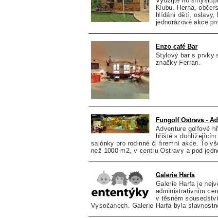
Využijte ho smyslup
Klubu. Herna, občers
hlídání dětí, oslavy,
jednorázové akce pro
Enzo café Bar
Stylový bar s prvky
značky Ferrari.
Fungolf Ostrava - Ad
Adventure golfové hř
hřiště s dohlížející
salónky pro rodinné či firemní akce. To vš
než 1000 m2, v centru Ostravy a pod jedno
Galerie Harfa
Galerie Harfa je ne
administrativním ce
v těsném sousedství
Vysočanech. Galerie Harfa byla slavnostně