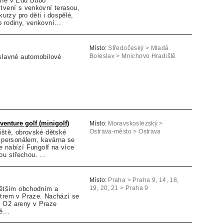
lně v Edu Bubo
tvení s venkovní terasou,
 kurzy pro děti i dospělé,
 rodiny, venkovní...
Místo:
Středočeský > Mladá
 slavné automobilové
Boleslav > Mnichovo Hradiště
venture golf (minigolf)
Místo:
Moravskoslezský >
iště, obrovské dětské
Ostrava-město > Ostrava
m personálem, kavárna se
e nabízí Fungolf na více
u střechou. ...
Místo:
Praha > Praha 9, 14, 18,
jvětším obchodním a
19, 20, 21 > Praha 9
ntrem v Praze. Nachází se
 O2 areny v Praze
...