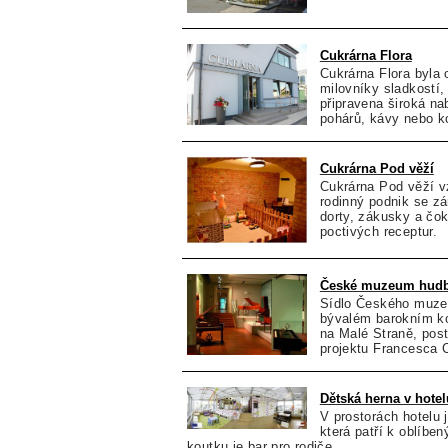
Cukrárna Flora
Cukrárna Flora byla 
milovníky sladkostí, 
připravena široká na
pohárů, kávy nebo ko
Cukrárna Pod věží
Cukrárna Pod věží vz
rodinný podnik se z
dorty, zákusky a čo
poctivých receptur.
České muzeum hud
Sídlo Českého muze
bývalém barokním ko
na Malé Straně, post
projektu Francesca 
Dětská herna v hotel
V prostorách hotelu 
která patří k oblíbe
koutku je bar pro rodiče.