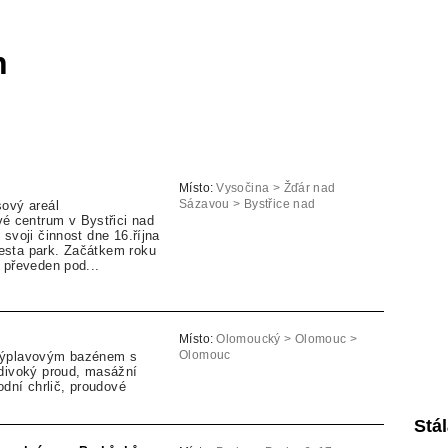
n
Místo:
Vysočina > Žďár nad
sový areál
Sázavou > Bystřice nad
centrum v Bystřici nad
Pernštejnem
 svoji činnost dne 16.října
esta park. Začátkem roku
 převeden pod...
Místo:
Olomoucký > Olomouc >
výplavovým bazénem s
Olomouc
 divoký proud, masážní
odní chrlič, proudové
Stá