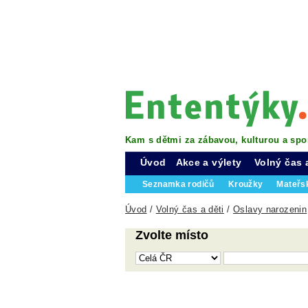
Kam s dětmi za zábavou, kulturou a spo
Úvod
Akce a výlety
Volný čas 
Seznamka rodičů
Kroužky
Mateřs
Úvod
/
Volný čas a děti
/
Oslavy narozenin
Zvolte místo