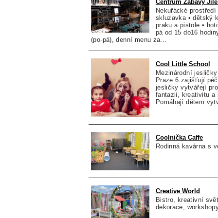
Centrum Zábavy Jil
Nekuřácké prostředí •
skluzavka • dětský k
praku a pistole • hot
pá od 15 do16 hodiny
(po-pá), denní menu za...
Cool Little School
Mezinárodní jesličky
Praze 6 zajišťují péči
jesličky vytvářejí pro
fantazii, kreativitu 
Pomáhají dětem vytv
Coolnička Caffe
Rodinná kavárna s 
Creative World
Bistro, kreativní svě
dekorace, workshopy