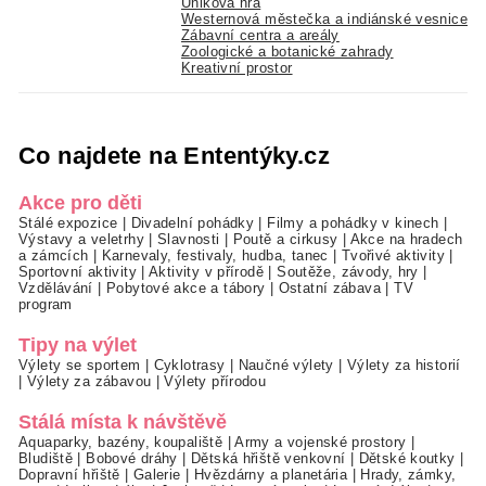
Úniková hra
Westernová městečka a indiánské vesnice
Zábavní centra a areály
Zoologické a botanické zahrady
Kreativní prostor
Co najdete na Ententýky.cz
Akce pro děti
Stálé expozice
|
Divadelní pohádky
|
Filmy a pohádky v kinech
|
Výstavy a veletrhy
|
Slavnosti
|
Poutě a cirkusy
|
Akce na hradech
a zámcích
|
Karnevaly, festivaly, hudba, tanec
|
Tvořivé aktivity
|
Sportovní aktivity
|
Aktivity v přírodě
|
Soutěže, závody, hry
|
Vzdělávání
|
Pobytové akce a tábory
|
Ostatní zábava
|
TV
program
Tipy na výlet
Výlety se sportem
|
Cyklotrasy
|
Naučné výlety
|
Výlety za historií
|
Výlety za zábavou
|
Výlety přírodou
Stálá místa k návštěvě
Aquaparky, bazény, koupaliště
|
Army a vojenské prostory
|
Bludiště
|
Bobové dráhy
|
Dětská hřiště venkovní
|
Dětské koutky
|
Dopravní hřiště
|
Galerie
|
Hvězdárny a planetária
|
Hrady, zámky,