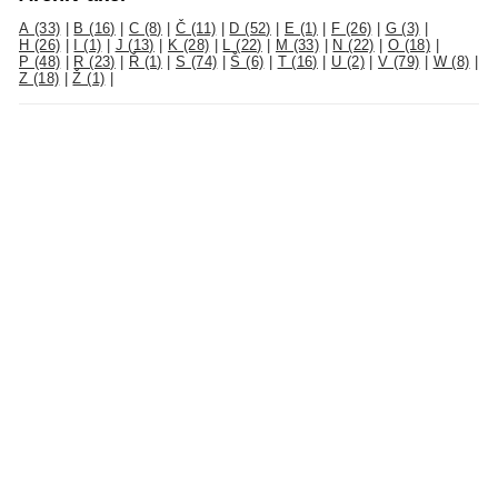
A (33)
|
B (16)
|
C (8)
|
Č (11)
|
D (52)
|
E (1)
|
F (26)
|
G (3)
|
H (26)
|
I (1)
|
J (13)
|
K (28)
|
L (22)
|
M (33)
|
N (22)
|
O (18)
|
P (48)
|
R (23)
|
Ř (1)
|
S (74)
|
Š (6)
|
T (16)
|
U (2)
|
V (79)
|
W (8)
|
Z (18)
|
Ž (1)
|