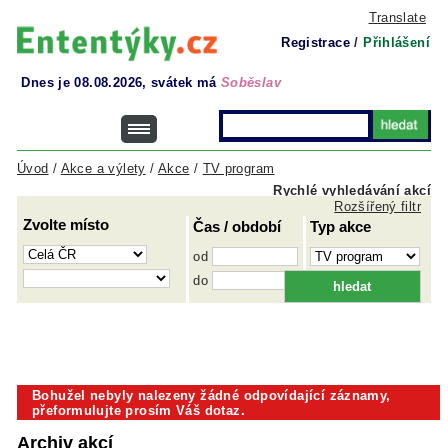
Translate
Registrace
/
Přihlášení
Dnes je 08.08.2026, svátek má
Soběslav
Úvod
/
Akce a výlety
/
Akce
/
TV program
Rychlé vyhledávání akcí
Rozšířený filtr
Zvolte místo
Čas / období
Typ akce
od
do
Bohužel nebyly nalezeny žádné odpovídající záznamy,
přeformulujte prosím Váš dotaz.
Archiv akcí