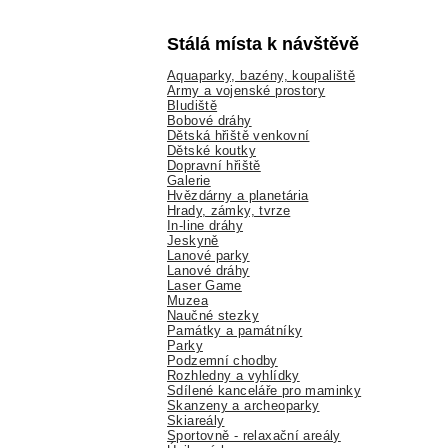
Stálá místa k návštěvě
Aquaparky, bazény, koupaliště
Army a vojenské prostory
Bludiště
Bobové dráhy
Dětská hřiště venkovní
Dětské koutky
Dopravní hřiště
Galerie
Hvězdárny a planetária
Hrady, zámky, tvrze
In-line dráhy
Jeskyně
Lanové parky
Lanové dráhy
Laser Game
Muzea
Naučné stezky
Památky a památníky
Parky
Podzemní chodby
Rozhledny a vyhlídky
Sdílené kanceláře pro maminky
Skanzeny a archeoparky
Skiareály
Sportovně - relaxační areály