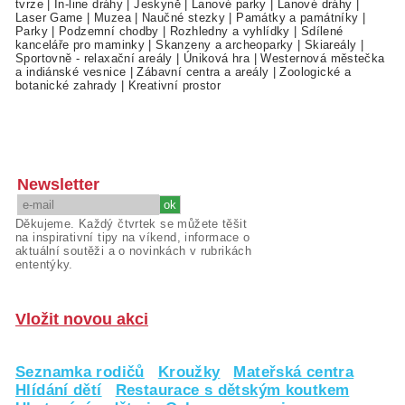
tvrze
|
In-line dráhy
|
Jeskyně
|
Lanové parky
|
Lanové dráhy
|
Laser Game
|
Muzea
|
Naučné stezky
|
Památky a památníky
|
Parky
|
Podzemní chodby
|
Rozhledny a vyhlídky
|
Sdílené
kanceláře pro maminky
|
Skanzeny a archeoparky
|
Skiareály
|
Sportovně - relaxační areály
|
Úniková hra
|
Westernová městečka
a indiánské vesnice
|
Zábavní centra a areály
|
Zoologické a
botanické zahrady
|
Kreativní prostor
Newsletter
Děkujeme. Každý čtvrtek se můžete těšit
na inspirativní tipy na víkend, informace o
aktuální soutěži a o novinkách v rubrikách
ententýky.
Vložit novou akci
Seznamka rodičů
Kroužky
Mateřská centra
Hlídání dětí
Restaurace s dětským koutkem