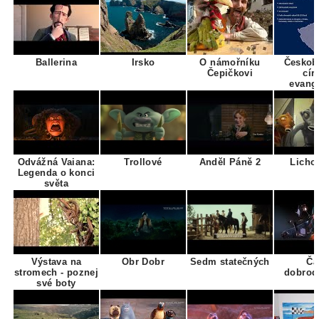
Ballerina
Irsko
O námořníku
Českob
Čepičkovi
cír
evang
Odvážná Vaiana:
Trollové
Anděl Páně 2
Licho
Legenda o konci
světa
Výstava na
Obr Dobr
Sedm statečných
Ča
stromech - poznej
dobrod
své boty