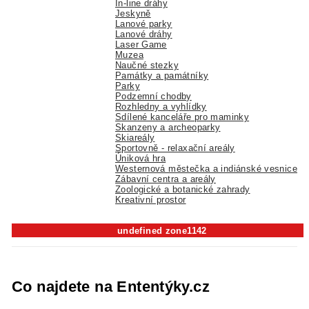
In-line dráhy
Jeskyně
Lanové parky
Lanové dráhy
Laser Game
Muzea
Naučné stezky
Památky a památníky
Parky
Podzemní chodby
Rozhledny a vyhlídky
Sdílené kanceláře pro maminky
Skanzeny a archeoparky
Skiareály
Sportovně - relaxační areály
Úniková hra
Westernová městečka a indiánské vesnice
Zábavní centra a areály
Zoologické a botanické zahrady
Kreativní prostor
undefined zone1142
Co najdete na Ententýky.cz