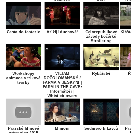
Cesta do fantazie
Ať žijí duchové!
Celorepublikové
Klášte
závody kočárků
Strollering
Workshopy
VILIAM
Rybářství
Řa
animace a trikové
DOČOLOMANSKÝ /
tvorby
FARMA V JESKYNI |
FARM IN THE CAVE:
Informátoři |
Whistleblowers
Pražské filmové
Mimoni
Sedmero krkavců
Pra
prázdniny 2015
F