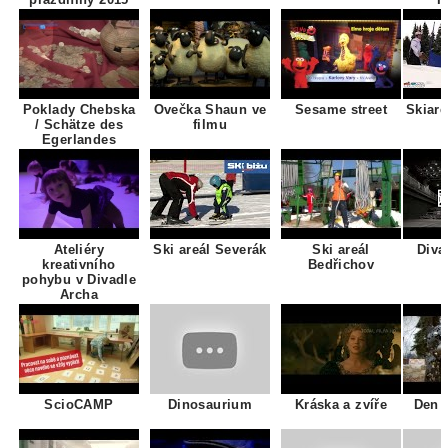
Poklady Chebska
Ovečka Shaun ve
Sesame street
Skiare
/ Schätze des
filmu
Egerlandes
Ateliéry
Ski areál Severák
Ski areál
Diva
kreativního
Bedřichov
pohybu v Divadle
Archa
ScioCAMP
Dinosaurium
Kráska a zvíře
Den 