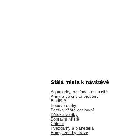
Stálá místa k návštěvě
Aquaparky, bazény, koupaliště
Army a vojenské prostory
Bludiště
Bobové dráhy
Dětská hřiště venkovní
Dětské koutky
Dopravní hřiště
Galerie
Hvězdárny a planetária
Hrady, zámky, tvrze