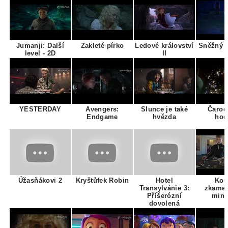
Jumanji: Další
Zakleté pírko
Ledové království
Sněžný k
level - 2D
II
YESTERDAY
Avengers:
Slunce je také
Čarod
Endgame
hvězda
hod
Úžasňákovi 2
Kryštůfek Robin
Hotel
Kou
Transylvánie 3:
zkamen
Příšerózní
mine
dovolená