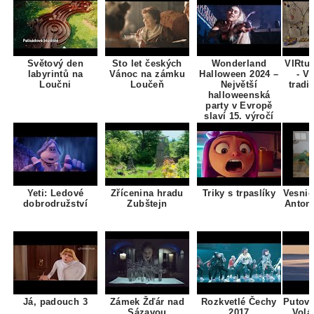
Světový den
Sto let českých
Wonderland
VIRtuá
labyrintů na
Vánoc na zámku
Halloween 2024 –
- Ví
Loučni
Loučeň
Největší
tradic
halloweenská
party v Evropě
slaví 15. výročí
Yeti: Ledové
Zřícenina hradu
Triky s trpaslíky
Vesni
dobrodružství
Zubštejn
Anton
Já, padouch 3
Zámek Žďár nad
Rozkvetlé Čechy
Putová
Sázavou
2017
Volá