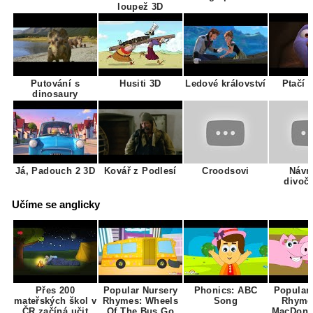
loupež 3D
Putování s
Husiti 3D
Ledové království
Ptačí 
dinosaury
Já, Padouch 2 3D
Kovář z Podlesí
Croodsovi
Návr
divoč
Učíme se anglicky
Přes 200
Popular Nursery
Phonics: ABC
Popular
mateřských škol v
Rhymes: Wheels
Song
Rhyme
ČR začíná učit
Of The Bus Go
MacDona