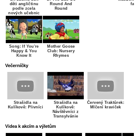
děti angličtinu
Round And
fa
podle zcela
Round
nových učebnic
Song: If You're
Mother Goose
Happy & You
Club: Nursery
Know It
Rhymes
Večerníčky
Strašidla na
Strašidla na
Červený Traktůrek:
Kulíkově: Plivníci
Kulíkově:
Mlčení kraviček
Návštěvníci z
Transylvánie
Videa k akcím a výletům