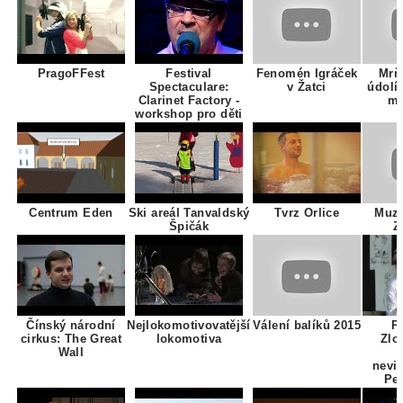
PragoFFest
Festival
Fenomén Igráček
Mrň
Spectaculare:
v Žatci
údolí
Clarinet Factory -
mr
workshop pro děti
Centrum Eden
Ski areál Tanvaldský
Tvrz Orlice
Muze
Špičák
Z
Čínský národní
Nejlokomotivovatější
Válení balíků 2015
P
cirkus: The Great
lokomotiva
Zlo
Wall
nevid
Pet