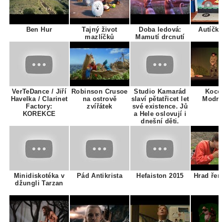
Ben Hur
Tajný život
Doba ledová:
Autíčk
mazlíčků
Mamutí drcnutí
VerTeDance / Jiří
Robinson Crusoe
Studio Kamarád
Koco
Havelka / Clarinet
na ostrově
slaví pětatřicet let
Modr
Factory:
zvířátek
své existence. Jů
KOREKCE
a Hele oslovují i
dnešní děti.
Minidiskotéka v
Pád Antikrista
Hefaiston 2015
Hrad ře
džungli Tarzan