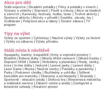
Akce pro děti
Stálé expozice
|
Divadelní pohádky
|
Filmy a pohádky v kinech
|
Výstavy a veletrhy
|
Slavnosti
|
Poutě a cirkusy
|
Akce na hradech
a zámcích
|
Karnevaly, festivaly, hudba, tanec
|
Tvořivé aktivity
|
Sportovní aktivity
|
Aktivity v přírodě
|
Soutěže, závody, hry
|
Vzdělávání
|
Pobytové akce a tábory
|
Ostatní zábava
|
TV
program
Tipy na výlet
Výlety se sportem
|
Cyklotrasy
|
Naučné výlety
|
Výlety za historií
|
Výlety za zábavou
|
Výlety přírodou
Stálá místa k návštěvě
Aquaparky, bazény, koupaliště
|
Army a vojenské prostory
|
Bludiště
|
Bobové dráhy
|
Dětská hřiště venkovní
|
Dětské koutky
|
Dopravní hřiště
|
Galerie
|
Hvězdárny a planetária
|
Hrady, zámky,
tvrze
|
In-line dráhy
|
Jeskyně
|
Lanové parky
|
Lanové dráhy
|
Laser Game
|
Muzea
|
Naučné stezky
|
Památky a památníky
|
Parky
|
Podzemní chodby
|
Rozhledny a vyhlídky
|
Sdílené
kanceláře pro maminky
|
Skanzeny a archeoparky
|
Skiareály
|
Sportovně - relaxační areály
|
Úniková hra
|
Westernová městečka
a indiánské vesnice
|
Zábavní centra a areály
|
Zoologické a
botanické zahrady
|
Kreativní prostor