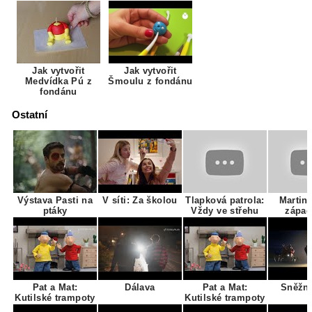
Jak vytvořit
Jak vytvořit
Medvídka Pú z
Šmoulu z fondánu
fondánu
Ostatní
Výstava Pasti na
V síti: Za školou
Tlapková patrola:
Martin
ptáky
Vždy ve střehu
zápa
Pat a Mat:
Dálava
Pat a Mat:
Sněžn
Kutilské trampoty
Kutilské trampoty