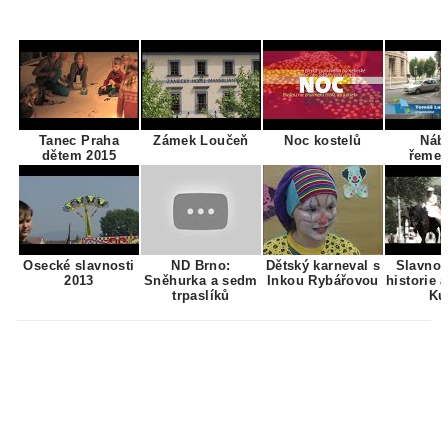
Tanec Praha
Zámek Loučeň
Noc kostelů
Náb
dětem 2015
řemes
Osecké slavnosti
ND Brno:
Dětský karneval s
Slavnos
2013
Sněhurka a sedm
Inkou Rybářovou
historie 
trpaslíků
Ku