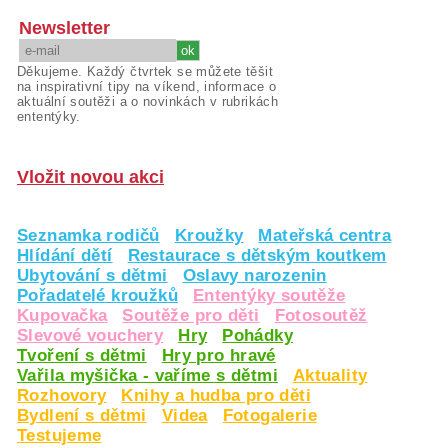
Newsletter
Děkujeme. Každý čtvrtek se můžete těšit
na inspirativní tipy na víkend, informace o
aktuální soutěži a o novinkách v rubrikách
ententýky.
Vložit novou akci
Seznamka rodičů
Kroužky
Mateřská centra
Hlídání dětí
Restaurace s dětským koutkem
Ubytování s dětmi
Oslavy narozenin
Pořadatelé kroužků
Ententýky soutěže
Kupovačka
Soutěže pro děti
Fotosoutěž
Slevové vouchery
Hry
Pohádky
Tvoření s dětmi
Hry pro hravé
Vařila myšička - vaříme s dětmi
Aktuality
Rozhovory
Knihy a hudba pro děti
Bydlení s dětmi
Videa
Fotogalerie
Testujeme