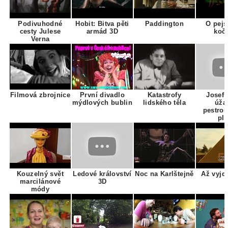
Podivuhodné
Hobit: Bitva pěti
Paddington
O pejs
cesty Julese
armád 3D
koč
Verna
Filmová zbrojnice
První divadlo
Katastrofy
Josef 
mýdlových bublin
lidského těla
úža
pestro
pl
Kouzelný svět
Ledové království
Noc na Karlštejně
Až vyjd
marcilánové
3D
módy