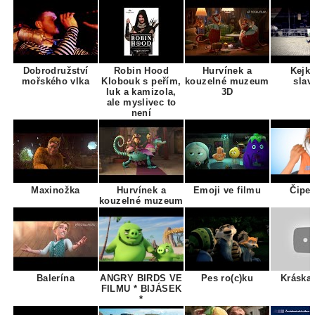
Dobrodružství
Robin Hood
Hurvínek a
Kejkl
mořského vlka
Klobouk s peřím,
kouzelné muzeum
slav
luk a kamizola,
3D
ale myslivec to
není
Maxinožka
Hurvínek a
Emoji ve filmu
Čipe
kouzelné muzeum
Balerína
ANGRY BIRDS VE
Pes ro(c)ku
Kráska 
FILMU * BIJÁSEK
*