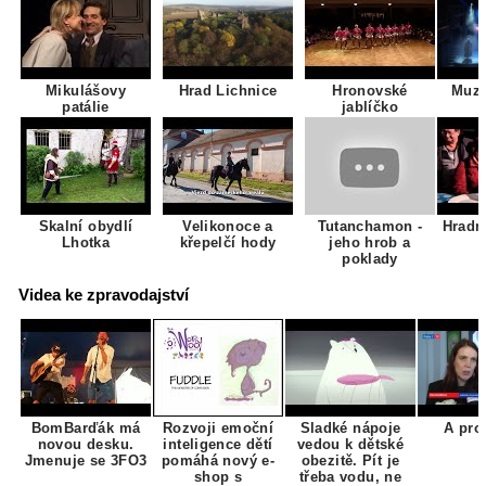
Mikulášovy
Hrad Lichnice
Hronovské
Muzi
patálie
jablíčko
Skalní obydlí
Velikonoce a
Tutanchamon -
Hradn
Lhotka
křepelčí hody
jeho hrob a
poklady
Videa ke zpravodajství
BomBarďák má
Rozvoji emoční
Sladké nápoje
A pro
novou desku.
inteligence dětí
vedou k dětské
Jmenuje se 3FO3
pomáhá nový e-
obezitě. Pít je
shop s
třeba vodu, ne