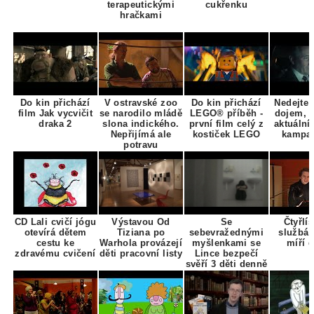
terapeutickými
cukřenku
hračkami
Do kin přichází
V ostravské zoo
Do kin přichází
Nedejte 
film Jak vycvičit
se narodilo mládě
LEGO® příběh -
dojem, 
draka 2
slona indického.
první film celý z
aktuální
Nepřijímá ale
kostiček LEGO
kampa
potravu
CD Lali cvičí jógu
Výstavou Od
Se
Čtyřlí
otevírá dětem
Tiziana po
sebevražednými
službác
cestu ke
Warhola provázejí
myšlenkami se
míří 
zdravému cvičení
děti pracovní listy
Lince bezpečí
svěří 3 děti denně