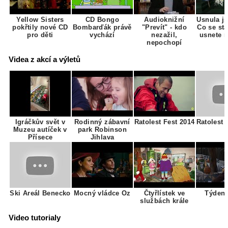
Yellow Sisters
CD Bongo
Audioknižní
Usnula j
pokřtily nové CD
Bombarďák právě
"Prevít" - kdo
Co se st
pro děti
vychází
nezažil,
usnete 
nepochopí
Videa z akcí a výletů
Igráčkův svět v
Rodinný zábavní
Ratolest Fest 2014
Ratolest 
Muzeu autíček v
park Robinson
Přísece
Jihlava
Ski Areál Benecko
Mocný vládce Oz
Čtyřlístek ve
Týden
službách krále
Video tutorialy