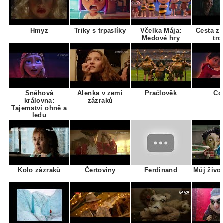
Hmyz
Triky s trpaslíky
Včelka Mája:
Cesta z
Medové hry
tro
Sněhová
Alenka v zemi
Pračlověk
Co
královna:
zázraků
Tajemství ohně a
ledu
Kolo zázraků
Čertoviny
Ferdinand
Můj živo