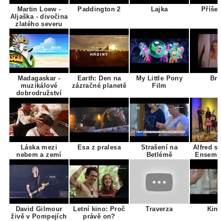
Martin Loew -
Paddington 2
Lajka
Příše
Aljaška - divočina
zlatého severu
Madagaskar -
Earth: Den na
My Little Pony
Bra
muzikálové
zázračné planetě
Film
dobrodružství
Láska mezi
Esa z pralesa
Strašení na
Alfred s
nebem a zemí
Betlémě
Ensembl
David Gilmour
Letní kino: Proč
Traverza
Kin
živě v Pompejích
právě on?