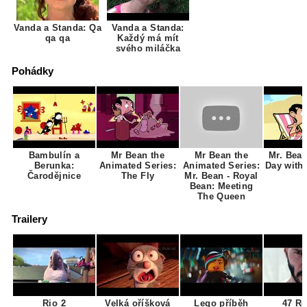
Vanda a Standa: Qa
Vanda a Standa:
qa qa
Každý má mít
svého miláčka
Pohádky
Bambulín a
Mr Bean the
Mr Bean the
Mr. Bea
Berunka:
Animated Series:
Animated Series:
Day with
Čarodějnice
The Fly
Mr. Bean - Royal
Bean: Meeting
The Queen
Trailery
Rio 2
Velká oříšková
Lego příběh
47 R