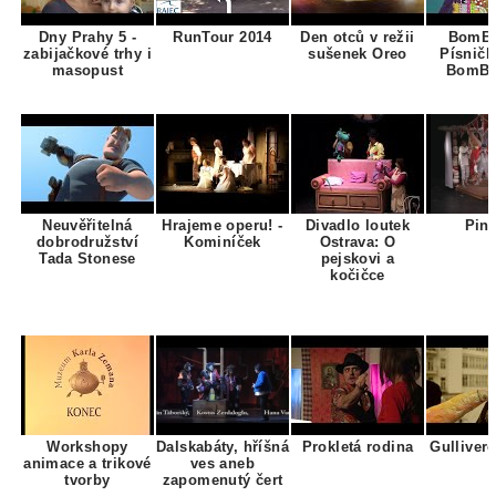
Dny Prahy 5 -
RunTour 2014
Den otců v režii
BomBa
zabijačkové trhy i
sušenek Oreo
Písničk
masopust
BomBa
Neuvěřitelná
Hrajeme operu! -
Divadlo loutek
Pin
dobrodružství
Kominíček
Ostrava: O
Tada Stonese
pejskovi a
kočičce
Workshopy
Dalskabáty, hříšná
Prokletá rodina
Gulliver
animace a trikové
ves aneb
tvorby
zapomenutý čert