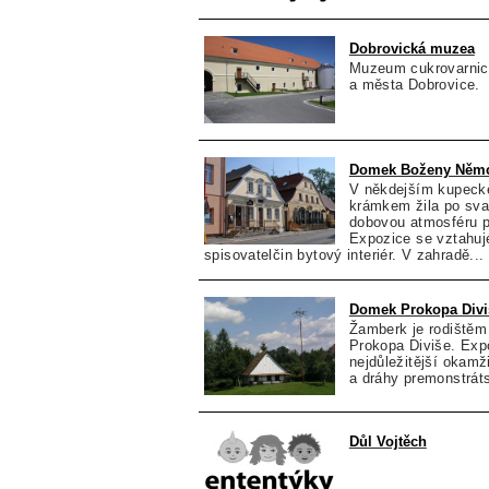
Dobrovická muzea
Muzeum cukrovarnictv
a města Dobrovice.
Domek Boženy Něm
V někdejším kupec
krámkem žila po sv
dobovou atmosféru po
Expozice se vztahuje
spisovatelčin bytový interiér. V zahradě...
Domek Prokopa Divi
Žamberk je rodištěm
Prokopa Diviše. Exp
nejdůležitější okam
a dráhy premonstrát
Důl Vojtěch