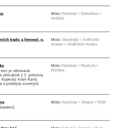
ka
Místo:
Plzeňský > Domažlice >
Holýšov
ních tradic a řemesel, o.
Místo:
Jihočeský > Jindřichův
Hradec > Jindřichův Hradec
ka
Místo:
Plzeňský > Plzeň-jih >
ízemí je věnovaná
Přeštice
 převážně z 1. poloviny
lní kupecký krám Karla
a a prodejna suvenýrů.
era
Místo:
Vysočina > Jihlava > Třešť
 betlémů