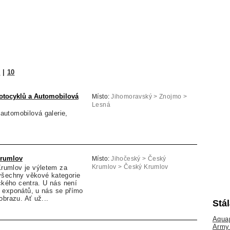
9
|
10
tocyklů a Automobilová
Místo:
Jihomoravský > Znojmo >
Lesná
utomobilová galerie,
rumlov
Místo:
Jihočeský > Český
umlov je výletem za
Krumlov > Český Krumlov
všechny věkové kategorie
ického centra. U nás není
 exponátů, u nás se přímo
obrazu. Ať už...
Stá
Aquap
Army 