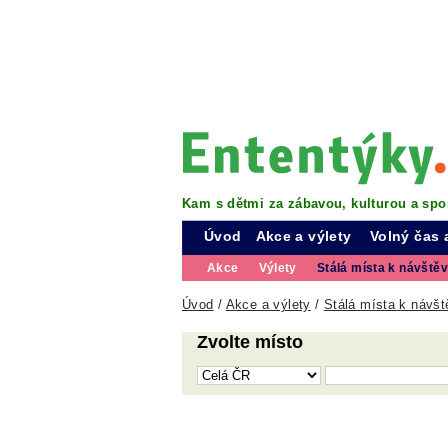
Kam s dětmi za zábavou, kulturou a spo
Úvod
Akce a výlety
Volný čas 
Akce
Výlety
Stálá místa k návště
Úvod
/
Akce a výlety
/
Stálá místa k návšt
Zvolte místo