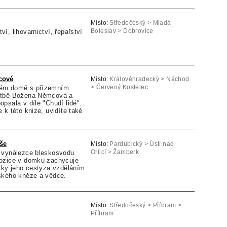
Místo:
Středočeský > Mladá
í, lihovarnictví, řepařství
Boleslav > Dobrovice
cové
Místo:
Královéhradecký > Náchod
kém domě s přízemním
> Červený Kostelec
atbě Božena Němcová a
psala v díle "Chudí lidé".
 k této knize, uvidíte také
še
Místo:
Pardubický > Ústí nad
 vynálezce bleskosvodu
Orlicí > Žamberk
ozice v domku zachycuje
žiky jeho cestyza vzděláním
ského kněze a vědce.
Místo:
Středočeský > Příbram >
Příbram