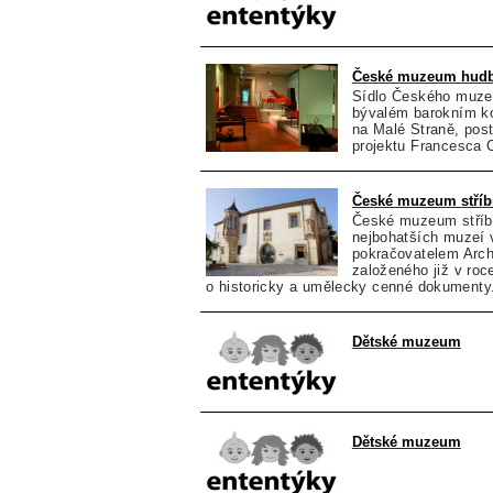
České muzeum hud
Sídlo Českého muze
bývalém barokním ko
na Malé Straně, post
projektu Francesca 
České muzeum stříb
České muzeum stříbr
nejbohatších muzeí v
pokračovatelem Arch
založeného již v ro
o historicky a umělecky cenné dokumenty.
Dětské muzeum
Dětské muzeum