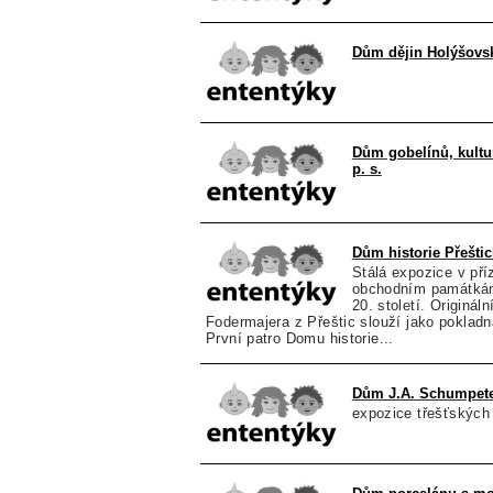
Dům dějin Holýšovs
Dům gobelínů, kultur
p. s.
Dům historie Přeštic
Stálá expozice v př
obchodním památkám
20. století. Originá
Fodermajera z Přeštic slouží jako pokladn
První patro Domu historie...
Dům J.A. Schumpet
expozice třešťských