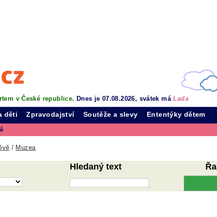
rtem v České republice.
Dnes je 07.08.2026, svátek má
Lada
a děti
Zpravodajství
Soutěže a slevy
Ententýky dětem
vě
ěvě
/
Muzea
Hledaný text
Řa