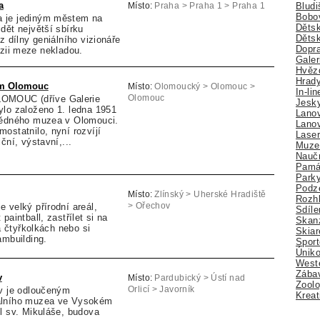
a
Bludi
Místo:
Praha > Praha 1 > Praha 1
Bobo
 je jediným městem na
Dětsk
dět největší sbírku
Děts
z dílny geniálního vizionáře
Dopra
azii meze nekladou.
Galer
Hvězd
Hrady
um Olomouc
Místo:
Olomoucký > Olomouc >
In-li
MOUC (dříve Galerie
Olomouc
Jesk
ylo založeno 1. ledna 1951
Lano
vědného muzea v Olomouci.
Lano
ostatnilo, nyní rozvíjí
Lase
ční, výstavní,...
Muze
Nauč
Pamá
Park
Podz
Místo:
Zlínský > Uherské Hradiště
Rozhl
 velký přírodní areál,
> Ořechov
Sdíle
paintball, zastřílet si na
Skan
na čtyřkolkách nebo si
Skiar
ambuilding.
Sport
Úniko
Weste
Zábav
v
Místo:
Pardubický > Ústí nad
Zoolo
av je odloučeným
Orlicí > Javorník
Kreat
álního muzea ve Vysokém
l sv. Mikuláše, budova