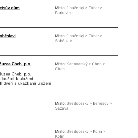
eisův dům
Místo:
Jihočeský > Tábor >
Borkovice
oběslavi
Místo:
Jihočeský > Tábor >
Soběslav
Muzea Cheb. p.o.
Místo:
Karlovarský > Cheb >
Cheb
Muzea Cheb, p.o.
sloužící k uložení
ch dveří s ukázkami uložení
Místo:
Středočeský > Benešov >
Sázava
Místo:
Středočeský > Kolín >
Kolín