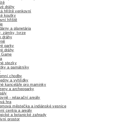
ště
vé dráhy
á hřiště venkovní
ké koutky
vní hřiště
ie
árny a planetária
, zámky, tvrze
ne dráhy
yně
vé parky
vé dráhy
r Game
a
né stezky
tky a památníky
y
emní chodby
edny a vyhlídky
né kanceláře pro maminky
zeny a archeoparky
eály
ovně - relaxační areály
vá hra
rnová městečka a indiánské vesnice
ní centra a areály
gické a botanické zahrady
ivní prostor