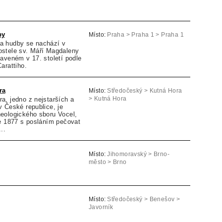
by
Místo:
Praha > Praha 1 > Praha 1
a hudby se nachází v
stele sv. Máří Magdaleny
aveném v 17. století podle
Carattiho.
ra
Místo:
Středočeský > Kutná Hora
a, jedno z nejstarších a
> Kutná Hora
 České republice, je
eologického sboru Vocel,
ce 1877 s posláním pečovat
..
Místo:
Jihomoravský > Brno-
město > Brno
Místo:
Středočeský > Benešov >
Javorník