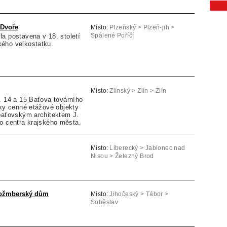
 Dvoře
Místo:
Plzeňský > Plzeň-jih >
a postavena v 18. století
Spálené Poříčí
ého velkostatku.
Místo:
Zlínský > Zlín > Zlín
. 14 a 15 Baťova továrního
cky cenné etážové objekty
 baťovským architektem J.
o centra krajského města.
Místo:
Liberecký > Jablonec nad
Nisou > Železný Brod
Rožmberský dům
Místo:
Jihočeský > Tábor >
Soběslav