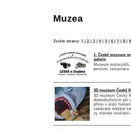
Muzea
Zvolte stranu:
1
|
2
|
3
|
4
|
5
|
6
|
7
|
8
|
1. České muzeum mo
galerie
Muzeum motocyklů, a
penzion, restaurace.
3D muzeum Český K
3D muzeum Český Kr
dobrodružstvím pro 
přímo v srdci histor
zakázáno dotýkat se
vy stáváte součástí 