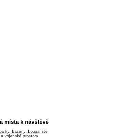
lá místa k návštěvě
arky, bazény, koupaliště
a vojenské prostory