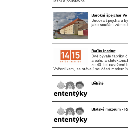
lázní a poustevna.
Barokní špejchar Ve
Budova špejcharu byl
jako součást zámeck
Baťův institut
Dvě bývalé fabriky č
areálu, architektoni
ze 40. let navržené
Voženílkem, se stávají součástí moderníh
Běliště
Blatské muzeum - 