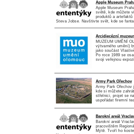
Apple Museum Prah
Apple Museum Praha
světě, kde můžete vi
produktů a artefaktů 
Steva Jobse. Navštivte svět, kde se fant
Arcidiecézní muze
MUZEUM UMĚNÍ OLO
výtvarného umění) b
jako součást Vlasti
Po roce 1989 se osam
svoji veřejnou expozi
Army Park Ořechov
Army Park Ořechov je
kde si můžete zahrát 
střelnici, projet se 
uspořádat firemní te
Barokní areál Vracla
Barokní areál Vracl
pracovištěm Region
Mýtě. Tvoří ho koste