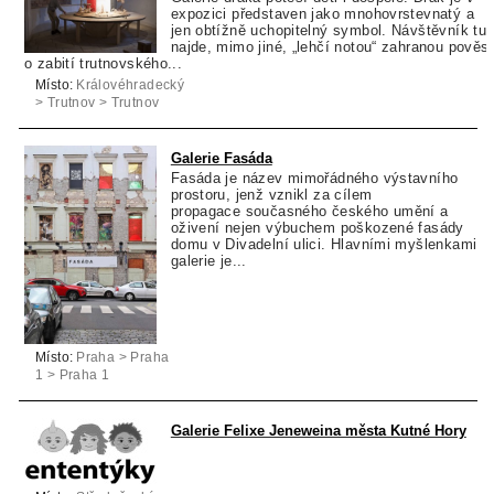
expozici představen jako mnohovrstevnatý a
jen obtížně uchopitelný symbol. Návštěvník tu
najde, mimo jiné, „lehčí notou“ zahranou pověst
o zabití trutnovského...
Místo:
Královéhradecký
> Trutnov > Trutnov
Galerie Fasáda
Fasáda je název mimořádného výstavního
prostoru, jenž vznikl za cílem
propagace současného českého umění a
oživení nejen výbuchem poškozené fasády
domu v Divadelní ulici. Hlavními myšlenkami
galerie je...
Místo:
Praha > Praha
1 > Praha 1
Galerie Felixe Jeneweina města Kutné Hory