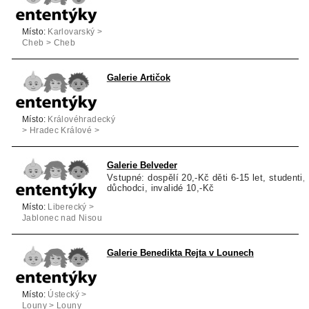
Místo:
Karlovarský >
Cheb > Cheb
Galerie Artičok
Místo:
Královéhradecký
> Hradec Králové >
Hradec Králové
Galerie Belveder
Vstupné: dospělí 20,-Kč děti 6-15 let, studenti,
důchodci, invalidé 10,-Kč
Místo:
Liberecký >
Jablonec nad Nisou
> Jablonec nad
Nisou
Galerie Benedikta Rejta v Lounech
Místo:
Ústecký >
Louny > Louny