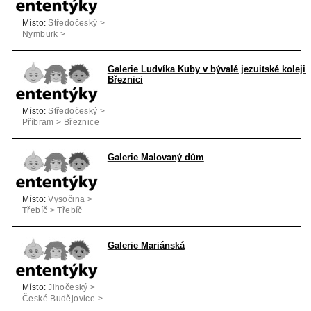
Místo:
Středočeský >
Nymburk >
Poděbrady
Galerie Ludvíka Kuby v bývalé jezuitské koleji 
Březnici
Místo:
Středočeský >
Příbram > Březnice
Galerie Malovaný dům
Místo:
Vysočina >
Třebíč > Třebíč
Galerie Mariánská
Místo:
Jihočeský >
České Budějovice >
České Budějovice