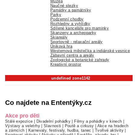
Muzea
Naučné stezky
Památky a památníky
Parky
Podzemní chodby
Rozhledny a vyhlídky
Sdílené kanceláře pro maminky
Skanzeny a archeoparky
Skiareály
Sportovně - relaxační areály
Úniková hra
Westernová městečka a indiánské vesnice
Zábavní centra a areály
Zoologické a botanické zahrady
Kreativní prostor
undefined zone1142
Co najdete na Ententýky.cz
Akce pro děti
Stálé expozice
|
Divadelní pohádky
|
Filmy a pohádky v kinech
|
Výstavy a veletrhy
|
Slavnosti
|
Poutě a cirkusy
|
Akce na hradech
a zámcích
|
Karnevaly, festivaly, hudba, tanec
|
Tvořivé aktivity
|
Sportovní aktivity
|
Aktivity v přírodě
|
Soutěže, závody, hry
|