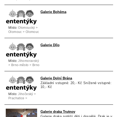
Galerie Bohéma
Místo:
Olomoucký >
Olomouc > Olomouc
Galerie Dílo
Místo:
Jihomoravský
> Brno-město > Brno
Galerie Dolní Brána
Základní vstupné: 20,- Kč Snížené vstupné:
10,- Kč
Místo:
Jihočeský >
Prachatice >
Prachatice
Galerie draka Trutnov
Galerie draka potěší děti i dospělé. Drak je v