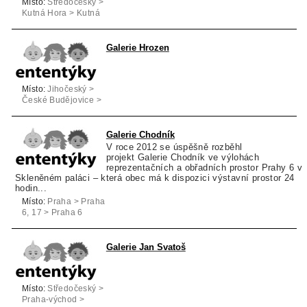
Místo:
Středočeský >
Kutná Hora > Kutná
Hora
Galerie Hrozen
Místo:
Jihočeský >
České Budějovice >
České Budějovice
Galerie Chodník
V roce 2012 se úspěšně rozběhl
projekt Galerie Chodník ve výlohách
reprezentačních a obřadních prostor Prahy 6 v
Skleněném paláci – která obec má k dispozici výstavní prostor 24
hodin...
Místo:
Praha > Praha
6, 17 > Praha 6
Galerie Jan Svatoš
Místo:
Středočeský >
Praha-východ >