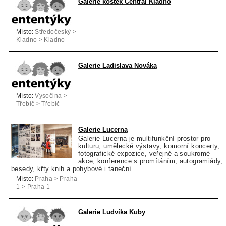
Galerie kostek Central Kladno
Místo:
Středočeský >
Kladno > Kladno
Galerie Ladislava Nováka
Místo:
Vysočina >
Třebíč > Třebíč
Galerie Lucerna
Galerie Lucerna je multifunkční prostor pro
kulturu, umělecké výstavy, komorní koncerty,
fotografické expozice, veřejné a soukromé
akce, konference s promítáním, autogramiády,
besedy, křty knih a pohybové i taneční...
Místo:
Praha > Praha
1 > Praha 1
Galerie Ludvíka Kuby