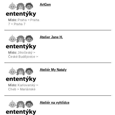
ArtGen
Místo:
Praha > Praha
7 > Praha 7
Atelier Jane H.
Místo:
Jihočeský >
České Budějovice >
České Budějovice
Ateliér My Nataly
Místo:
Karlovarský >
Cheb > Mariánské
Lázně
Ateliér na vyhlídce