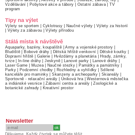
Vzdělávání
|
Pobytové akce a tábory
|
Ostatní zábava
|
TV
program
Tipy na výlet
Výlety se sportem
|
Cyklotrasy
|
Naučné výlety
|
Výlety za historií
|
Výlety za zábavou
|
Výlety přírodou
Stálá místa k návštěvě
Aquaparky, bazény, koupaliště
|
Army a vojenské prostory
|
Bludiště
|
Bobové dráhy
|
Dětská hřiště venkovní
|
Dětské koutky
|
Dopravní hřiště
|
Galerie
|
Hvězdárny a planetária
|
Hrady, zámky,
tvrze
|
In-line dráhy
|
Jeskyně
|
Lanové parky
|
Lanové dráhy
|
Laser Game
|
Muzea
|
Naučné stezky
|
Památky a památníky
|
Parky
|
Podzemní chodby
|
Rozhledny a vyhlídky
|
Sdílené
kanceláře pro maminky
|
Skanzeny a archeoparky
|
Skiareály
|
Sportovně - relaxační areály
|
Úniková hra
|
Westernová městečka
a indiánské vesnice
|
Zábavní centra a areály
|
Zoologické a
botanické zahrady
|
Kreativní prostor
Newsletter
Děkujeme. Každý čtvrtek se můžete těšit