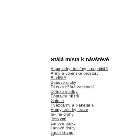
Stálá místa k návštěvě
Aquaparky, bazény, koupaliště
Army a vojenské prostory
Bludiště
Bobové dráhy
Dětská hřiště venkovní
Dětské koutky
Dopravní hřiště
Galerie
Hvězdárny a planetária
Hrady, zámky, tvrze
In-line dráhy
Jeskyně
Lanové parky
Lanové dráhy
Laser Game