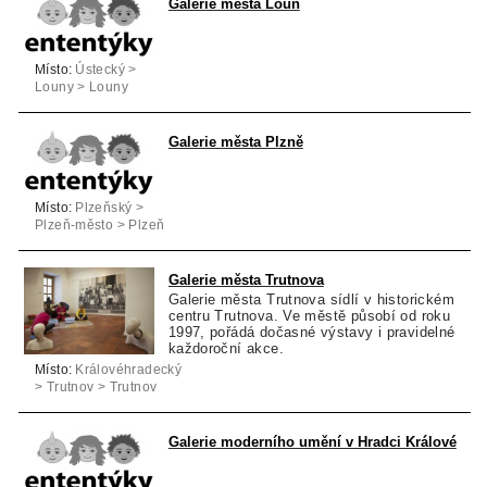
Galerie města Loun
Místo:
Ústecký >
Louny > Louny
Galerie města Plzně
Místo:
Plzeňský >
Plzeň-město > Plzeň
Galerie města Trutnova
Galerie města Trutnova sídlí v historickém
centru Trutnova. Ve městě působí od roku
1997, pořádá dočasné výstavy i pravidelné
každoroční akce.
Místo:
Královéhradecký
> Trutnov > Trutnov
Galerie moderního umění v Hradci Králové