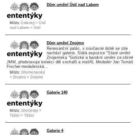
Dům umění Ústí nad Labem
Místo:
Ústecký > Ústí
nad Labem > Ústí
nad Labem
Dům umění Znojmo
Renesanční palác, v současné době se zde
nachází galerie. Stálá expozice "Staré umění
Znojemska "Gotické a barokní umění ze sbírek
JMM, představuje kolekci děl sochařů a maliřů, Medailér Jan Tomáš
Fischer-medailerská...
Místo:
Jihomoravský
> Znojmo > Znojmo
Galerie 140
Místo:
Jihočeský >
Tábor > Tábor
Galerie 4