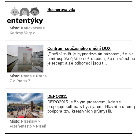
Becherova vila
Místo:
Karlovarský >
Karlovy Vary >
Karlovy Vary
Centrum současného umění DOX
„Dnešní svět je hypnotizován názorem, že nic
není úspěšnějšího než úspěch, že na všechno
je recept a že odborníci jsou ti...
Místo:
Praha > Praha
7 > Praha 7
DEPO2015
DEPO2015 je živým prostorem, kde se
propojuje kultura s byznysem. Hlavním cílem j
podpora tzv. kreativních průmyslů.
Místo:
Plzeňský >
Plzeň-město > Plzeň