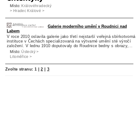
Místo:
Královéhradecký
> Hradec Králové >
Hradec Králové
Galerie moderního umění v Roudnici nad
Labem
V roce 2010 oslavila galerie jako třetí nejstarší veřejná sbírkotvorná
instituce v Čechách specializovaná na výtvarné umění sté výročí
založení. V lednu 1910 doputovaly do Roudnice bedny s obrazy,...
Místo:
Ústecký >
Litoměřice >
Roudnice nad
Labem
Zvolte stranu:
1
|
2
|
3