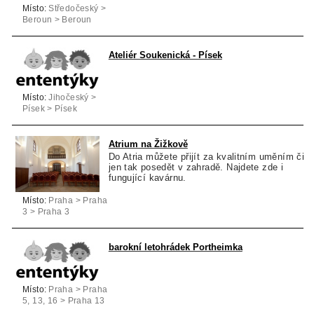
Místo:
Středočeský >
Beroun > Beroun
Ateliér Soukenická - Písek
Místo:
Jihočeský >
Písek > Písek
Atrium na Žižkově
Do Atria můžete přijít za kvalitním uměním či
jen tak posedět v zahradě. Najdete zde i
fungující kavárnu.
Místo:
Praha > Praha
3 > Praha 3
barokní letohrádek Portheimka
Místo:
Praha > Praha
5, 13, 16 > Praha 13