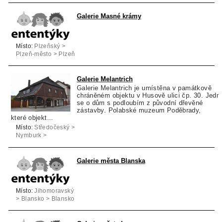
Galerie Masné krámy
Místo:
Plzeňský >
Plzeň-město > Plzeň
Galerie Melantrich
Galerie Melantrich je umístěna v památkově
chráněném objektu v Husově ulici čp. 30. Jedn
se o dům s podloubím z původní dřevěné
zástavby. Polabské muzeum Poděbrady,
které objekt...
Místo:
Středočeský >
Nymburk >
Rožďalovice
Galerie města Blanska
Místo:
Jihomoravský
> Blansko > Blansko