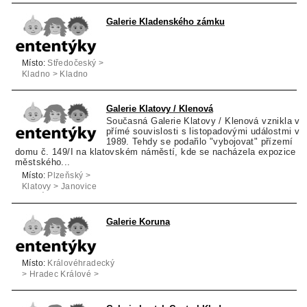
Galerie Kladenského zámku
Místo:
Středočeský >
Kladno > Kladno
Galerie Klatovy / Klenová
Současná Galerie Klatovy / Klenová vznikla v
přímé souvislosti s listopadovými událostmi v r
1989. Tehdy se podařilo "vybojovat" přízemí
domu č. 149/I na klatovském náměstí, kde se nacházela expozice
městského...
Místo:
Plzeňský >
Klatovy > Janovice
nad Úhlavou
Galerie Koruna
Místo:
Královéhradecký
> Hradec Králové >
Hradec Králové