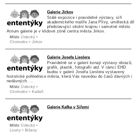
Kostelec nad
Černými Lesy
Galerie Jirkov
Stálé expozice i pravidelné výstavy, síň
akademického malíře Jana Plívy, umělecká díl
představující okolní krajinu i samotné město.
Atrium galerie je v klidové zóně centra města Jirkov.
Místo:
Ústecký >
Chomutov > Jirkov
Galerie Josefa Lieslera
Pravidelně se v galerii konají výstavy obrazů,
grafik, plastik, fotografií atd. V rámci EHD
budou v galerii Josefa Lieslera vystaveny
historické pohlednice města, která Vás navedou do časů dávných i
nedávných. ...
Místo:
Ústecký >
Chomutov > Kadaň
Galerie Kafka v Siřemi
Místo:
Ústecký >
Louny > Blšany