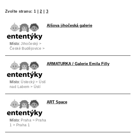
Zvolte stranu:
1
|
2
|
3
Alšova jihočeská galerie
Místo:
Jihočeský >
České Budějovice >
Hluboká nad Vltavou
ARMATURKA / Galerie Emila Filly
Místo:
Ústecký > Ústí
nad Labem > Ústí
nad Labem
ART Space
Místo:
Praha > Praha
1 > Praha 1