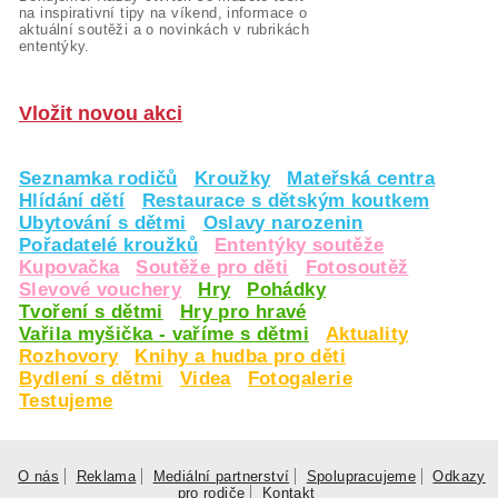
na inspirativní tipy na víkend, informace o
aktuální soutěži a o novinkách v rubrikách
ententýky.
Vložit novou akci
Seznamka rodičů
Kroužky
Mateřská centra
Hlídání dětí
Restaurace s dětským koutkem
Ubytování s dětmi
Oslavy narozenin
Pořadatelé kroužků
Ententýky soutěže
Kupovačka
Soutěže pro děti
Fotosoutěž
Slevové vouchery
Hry
Pohádky
Tvoření s dětmi
Hry pro hravé
Vařila myšička - vaříme s dětmi
Aktuality
Rozhovory
Knihy a hudba pro děti
Bydlení s dětmi
Videa
Fotogalerie
Testujeme
O nás
Reklama
Mediální partnerství
Spolupracujeme
Odkazy
pro rodiče
Kontakt