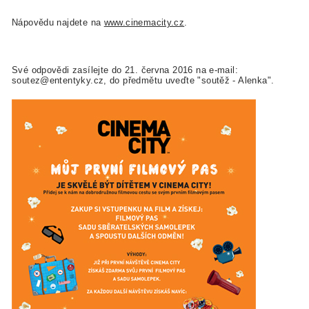
Nápovědu najdete na
www.cinemacity.cz
.
Své odpovědi zasílejte do 21. června 2016 na e-mail:
soutez@ententyky.cz, do předmětu uveďte "soutěž - Alenka".