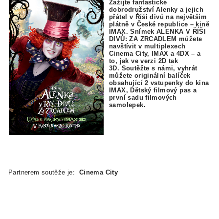
Zažijte fantastické
dobrodružství Alenky a jejich
přátel v Říši divů na největším
plátně v České republice – kině
IMAX. Snímek ALENKA V ŘÍŠI
DIVŮ: ZA ZRCADLEM můžete
navštívit v multiplexech
Cinema City, IMAX a 4DX – a
to, jak ve verzi 2D tak
3D.
Soutěžte s námi, vyhrát
můžete originální balíček
obsahující 2 vstupenky do kina
IMAX, Dětský filmový pas a
první sadu filmových
samolepek.
Partnerem soutěže je:
Cinema City