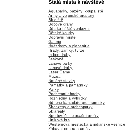
Stálá místa k návštěvě
Aquaparky, bazény, koupaliště
Army a vojenské prostory
Bludiště
Bobové dráhy
Dětská hřiště venkovní
Dětské koutky
Dopravní hřiště
Galerie
Hvězdárny a planetária
Hrady, zámky, tvrze
In-line dráhy
Jeskyně
Lanové parky
Lanové dráhy
Laser Game
Muzea
Naučné stezky
Památky a památníky
Parky
Podzemní chodby
Rozhledny a vyhlídky
Sdílené kanceláře pro maminky
Skanzeny a archeoparky
Skiareály
Sportovně - relaxační areály
Úniková hra
Westernová městečka a indiánské vesnice
Zábavní centra a areály