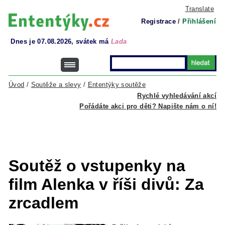
Translate
Registrace
/
Přihlášení
Dnes je 07.08.2026, svátek má
Lada
Úvod
/
Soutěže a slevy
/
Ententýky soutěže
Rychlé vyhledávání akcí
Pořádáte akci pro děti? Napište nám o ní!
Soutěž o vstupenky na
film Alenka v říši divů: Za
zrcadlem