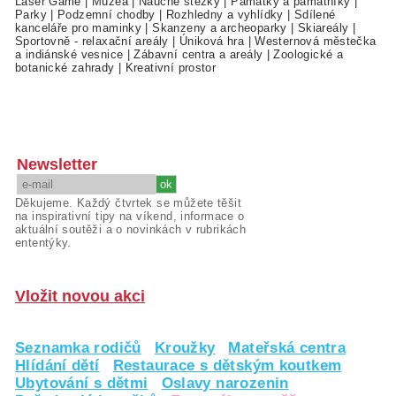
Laser Game
|
Muzea
|
Naučné stezky
|
Památky a památníky
|
Parky
|
Podzemní chodby
|
Rozhledny a vyhlídky
|
Sdílené
kanceláře pro maminky
|
Skanzeny a archeoparky
|
Skiareály
|
Sportovně - relaxační areály
|
Úniková hra
|
Westernová městečka
a indiánské vesnice
|
Zábavní centra a areály
|
Zoologické a
botanické zahrady
|
Kreativní prostor
Newsletter
Děkujeme. Každý čtvrtek se můžete těšit
na inspirativní tipy na víkend, informace o
aktuální soutěži a o novinkách v rubrikách
ententýky.
Vložit novou akci
Seznamka rodičů
Kroužky
Mateřská centra
Hlídání dětí
Restaurace s dětským koutkem
Ubytování s dětmi
Oslavy narozenin