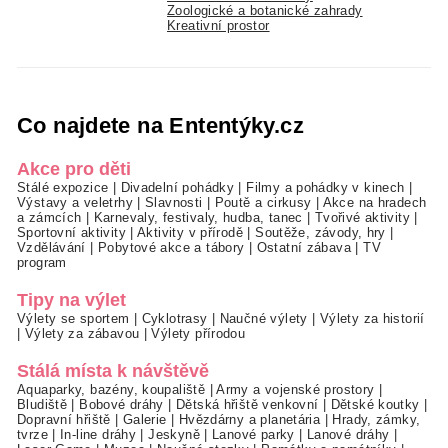
Zoologické a botanické zahrady
Kreativní prostor
Co najdete na Ententýky.cz
Akce pro děti
Stálé expozice
|
Divadelní pohádky
|
Filmy a pohádky v kinech
|
Výstavy a veletrhy
|
Slavnosti
|
Poutě a cirkusy
|
Akce na hradech
a zámcích
|
Karnevaly, festivaly, hudba, tanec
|
Tvořivé aktivity
|
Sportovní aktivity
|
Aktivity v přírodě
|
Soutěže, závody, hry
|
Vzdělávání
|
Pobytové akce a tábory
|
Ostatní zábava
|
TV
program
Tipy na výlet
Výlety se sportem
|
Cyklotrasy
|
Naučné výlety
|
Výlety za historií
|
Výlety za zábavou
|
Výlety přírodou
Stálá místa k návštěvě
Aquaparky, bazény, koupaliště
|
Army a vojenské prostory
|
Bludiště
|
Bobové dráhy
|
Dětská hřiště venkovní
|
Dětské koutky
|
Dopravní hřiště
|
Galerie
|
Hvězdárny a planetária
|
Hrady, zámky,
tvrze
|
In-line dráhy
|
Jeskyně
|
Lanové parky
|
Lanové dráhy
|