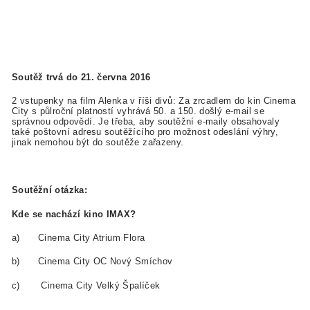
Soutěž trvá do 21. června 2016
2 vstupenky na film Alenka v říši divů: Za zrcadlem do kin Cinema
City s půlroční platností vyhrává 50. a 150. došlý e-mail se
správnou odpovědí. Je třeba, aby soutěžní e-maily obsahovaly
také poštovní adresu soutěžícího pro možnost odeslání výhry,
jinak nemohou být do soutěže zařazeny.
Soutěžní otázka:
Kde se nachází kino IMAX?
a) Cinema City Atrium Flora
b) Cinema City OC Nový Smíchov
c) Cinema City Velký Špalíček