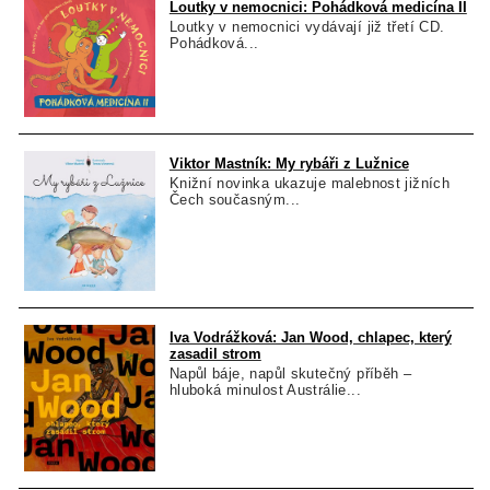
Loutky v nemocnici: Pohádková medicína II
Loutky v nemocnici vydávají již třetí CD.
Pohádková...
Viktor Mastník: My rybáři z Lužnice
Knižní novinka ukazuje malebnost jižních
Čech současným...
Iva Vodrážková: Jan Wood, chlapec, který
zasadil strom
Napůl báje, napůl skutečný příběh –
hluboká minulost Austrálie...