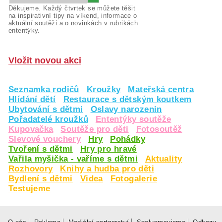
Děkujeme. Každý čtvrtek se můžete těšit
na inspirativní tipy na víkend, informace o
aktuální soutěži a o novinkách v rubrikách
ententýky.
Vložit novou akci
Seznamka rodičů
Kroužky
Mateřská centra
Hlídání dětí
Restaurace s dětským koutkem
Ubytování s dětmi
Oslavy narozenin
Pořadatelé kroužků
Ententýky soutěže
Kupovačka
Soutěže pro děti
Fotosoutěž
Slevové vouchery
Hry
Pohádky
Tvoření s dětmi
Hry pro hravé
Vařila myšička - vaříme s dětmi
Aktuality
Rozhovory
Knihy a hudba pro děti
Bydlení s dětmi
Videa
Fotogalerie
Testujeme