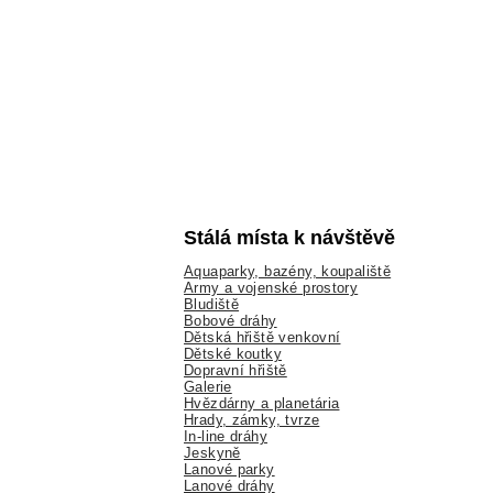
Stálá místa k návštěvě
Aquaparky, bazény, koupaliště
Army a vojenské prostory
Bludiště
Bobové dráhy
Dětská hřiště venkovní
Dětské koutky
Dopravní hřiště
Galerie
Hvězdárny a planetária
Hrady, zámky, tvrze
In-line dráhy
Jeskyně
Lanové parky
Lanové dráhy