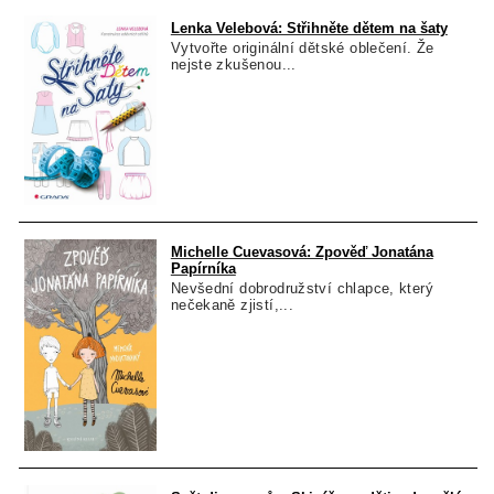
Lenka Velebová: Střihněte dětem na šaty
Vytvořte originální dětské oblečení. Že
nejste zkušenou...
Michelle Cuevasová: Zpověď Jonatána
Papírníka
Nevšední dobrodružství chlapce, který
nečekaně zjistí,...