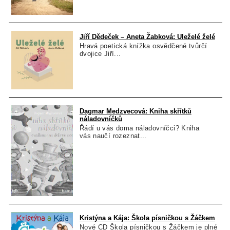
Jiří Dědeček – Aneta Žabková: Uleželé želé
Hravá poetická knížka osvědčené tvůrčí
dvojice Jiří...
Dagmar Medzvecová: Kniha skřítků
náladovníčků
Řádí u vás doma náladovníčci? Kniha
vás naučí rozeznat...
Kristýna a Kája: Škola písničkou s Žáčkem
Nové CD Škola písničkou s Žáčkem je plné