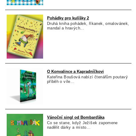
Pohádky pro kulíšky 2
Druhá kniha pohádek, říkanek, omalovánek,
mandal a hravých...
O Konvalince a Kapradníčkovi
Kateřina Boušová nabízí čtenářům poutavý
příběh o víle...
Vánoční singl od Bombarďáka
Co se stane, když Ježíšek zapomene
nadělit dárky a místo...