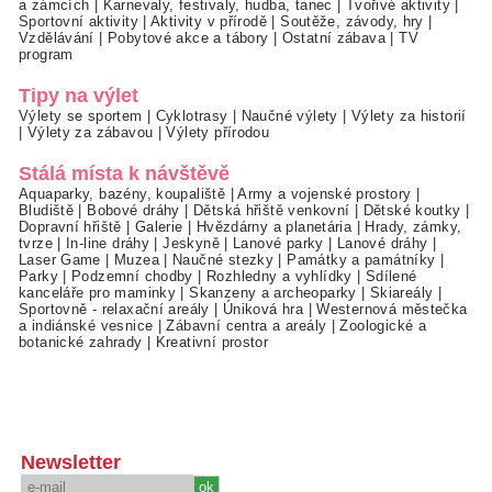
a zámcích
|
Karnevaly, festivaly, hudba, tanec
|
Tvořivé aktivity
|
Sportovní aktivity
|
Aktivity v přírodě
|
Soutěže, závody, hry
|
Vzdělávání
|
Pobytové akce a tábory
|
Ostatní zábava
|
TV
program
Tipy na výlet
Výlety se sportem
|
Cyklotrasy
|
Naučné výlety
|
Výlety za historií
|
Výlety za zábavou
|
Výlety přírodou
Stálá místa k návštěvě
Aquaparky, bazény, koupaliště
|
Army a vojenské prostory
|
Bludiště
|
Bobové dráhy
|
Dětská hřiště venkovní
|
Dětské koutky
|
Dopravní hřiště
|
Galerie
|
Hvězdárny a planetária
|
Hrady, zámky,
tvrze
|
In-line dráhy
|
Jeskyně
|
Lanové parky
|
Lanové dráhy
|
Laser Game
|
Muzea
|
Naučné stezky
|
Památky a památníky
|
Parky
|
Podzemní chodby
|
Rozhledny a vyhlídky
|
Sdílené
kanceláře pro maminky
|
Skanzeny a archeoparky
|
Skiareály
|
Sportovně - relaxační areály
|
Úniková hra
|
Westernová městečka
a indiánské vesnice
|
Zábavní centra a areály
|
Zoologické a
botanické zahrady
|
Kreativní prostor
Newsletter