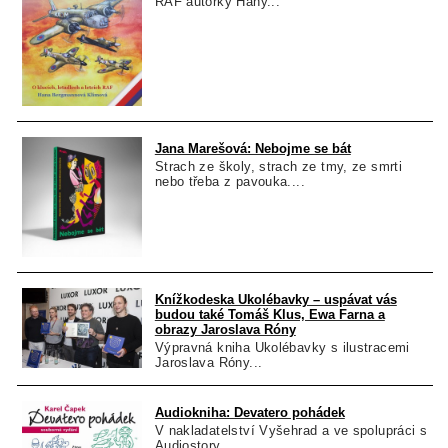
RAF autorky Hany...
Jana Marešová: Nebojme se bát
Strach ze školy, strach ze tmy, ze smrti
nebo třeba z pavouka....
Knížkodeska Ukolébavky – uspávat vás
budou také Tomáš Klus, Ewa Farna a
obrazy Jaroslava Róny
Výpravná kniha Ukolébavky s ilustracemi
Jaroslava Róny...
Audiokniha: Devatero pohádek
V nakladatelství Vyšehrad a ve spolupráci s
Audiostory...