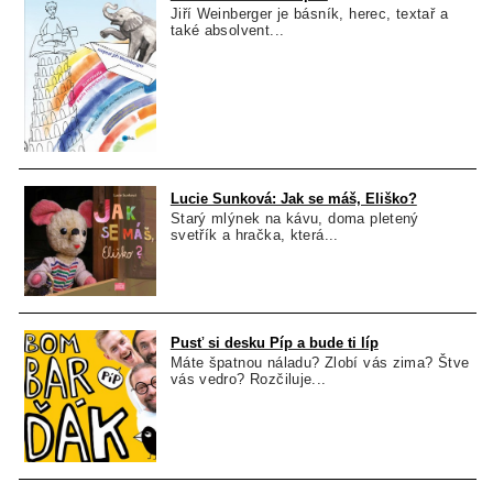
Jiří Weinberger je básník, herec, textař a
také absolvent...
Lucie Sunková: Jak se máš, Eliško?
Starý mlýnek na kávu, doma pletený
svetřík a hračka, která...
Pusť si desku Píp a bude ti líp
Máte špatnou náladu? Zlobí vás zima? Štve
vás vedro? Rozčiluje...