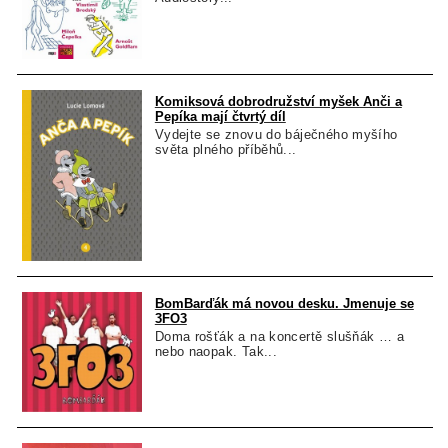
Komiksová dobrodružství myšek Anči a
Pepíka mají čtvrtý díl
Vydejte se znovu do báječného myšího
světa plného příběhů...
BomBarďák má novou desku. Jmenuje se
3FO3
Doma rošťák a na koncertě slušňák … a
nebo naopak. Tak...