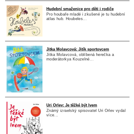
Hudební smaženice pro děti i rodiče
Pro houbaře mladé i zkušené je tu hudební
atlas hub. Houbeles...
Jitka Molavcová: Jitík sportovcem
Jitka Molavcová, oblíbená herečka a
moderátorkya Kouzelné...
Uri Orlev: Je těžké být lvem
Známý izraelský spisovatel Uri Orlev vydal
více...