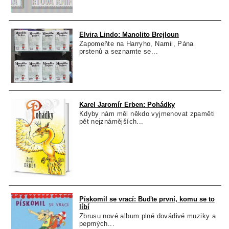
Elvira Lindo: Manolito Brejloun
Zapomeňte na Harryho, Narnii, Pána
prstenů a seznamte se...
Karel Jaromír Erben: Pohádky
Kdyby nám měl někdo vyjmenovat zpaměti
pět nejznámějších...
Pískomil se vrací: Buďte první, komu se to
líbí
Zbrusu nové album plné dovádivé muziky a
peprných...