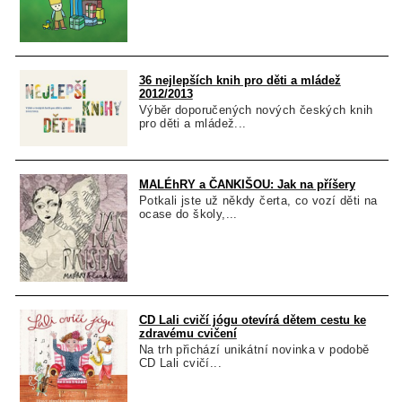
36 nejlepších knih pro děti a mládež
2012/2013
Výběr doporučených nových českých knih
pro děti a mládež...
MALÉhRY a ČANKIŠOU: Jak na příšery
Potkali jste už někdy čerta, co vozí děti na
ocase do školy,...
CD Lali cvičí jógu otevírá dětem cestu ke
zdravému cvičení
Na trh přichází unikátní novinka v podobě
CD Lali cvičí...