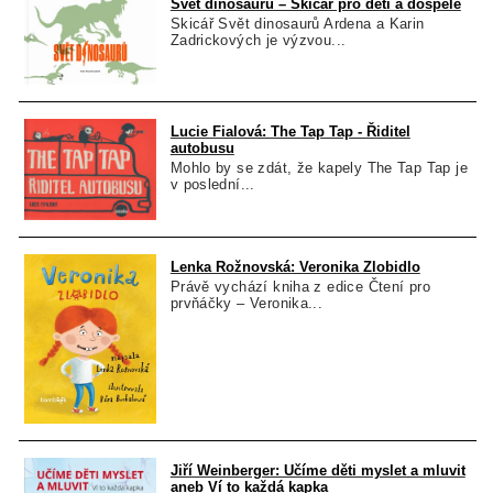
Svět dinosaurů – Skicář pro děti a dospělé
Skicář Svět dinosaurů Ardena a Karin
Zadrickových je výzvou...
Lucie Fialová: The Tap Tap - Řiditel
autobusu
Mohlo by se zdát, že kapely The Tap Tap je
v poslední...
Lenka Rožnovská: Veronika Zlobidlo
Právě vychází kniha z edice Čtení pro
prvňáčky – Veronika...
Jiří Weinberger: Učíme děti myslet a mluvit
aneb Ví to každá kapka