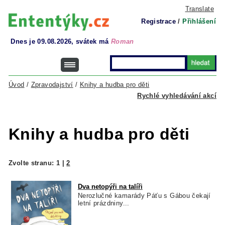
Translate
Registrace
/
Přihlášení
Dnes je 09.08.2026, svátek má
Roman
Úvod
/
Zpravodajství
/
Knihy a hudba pro děti
Rychlé vyhledávání akcí
Knihy a hudba pro děti
Zvolte stranu:
1
|
2
Dva netopýři na talíři
Nerozlučné kamarády Páťu s Gábou čekají
letní prázdniny...