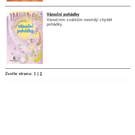
Vánoční pohádky
Vánočním svátkům nesmějí chybět
pohádky.
Zvolte stranu:
1
|
2