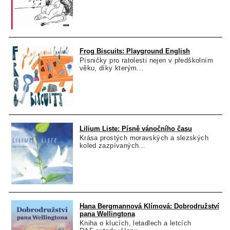
Frog Biscuits: Playground English
Písničky pro ratolesti nejen v předškolním
věku, díky kterým...
Lilium Liste: Písně vánočního času
Krása prostých moravských a slezských
koled zazpívaných...
Hana Bergmannová Klímová: Dobrodružství
pana Wellingtona
Kniha o klucích, letadlech a letcích