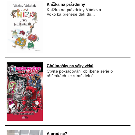
Knížka na prázdniny
Knížka na prázdniny Václava
Vokolka přenese děti do...
Ghúlmošky na věky věků
Čtvrté pokračování oblíbené série o
příšerkách ze strašidelné...
A proč ne?