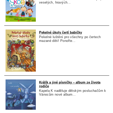
veselých, hravých...
Pekelné úkoly čertí babičky
Pekelné luštění pro všechny po čertech
mazané děti! Ponořte...
Králík a jiné písničky – album ze života
rodiče
Kapela K naděluje dětským posluchačům k
Vánocům nové album...