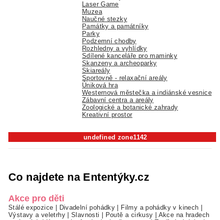
Laser Game
Muzea
Naučné stezky
Památky a památníky
Parky
Podzemní chodby
Rozhledny a vyhlídky
Sdílené kanceláře pro maminky
Skanzeny a archeoparky
Skiareály
Sportovně - relaxační areály
Úniková hra
Westernová městečka a indiánské vesnice
Zábavní centra a areály
Zoologické a botanické zahrady
Kreativní prostor
undefined zone1142
Co najdete na Ententýky.cz
Akce pro děti
Stálé expozice
|
Divadelní pohádky
|
Filmy a pohádky v kinech
|
Výstavy a veletrhy
|
Slavnosti
|
Poutě a cirkusy
|
Akce na hradech