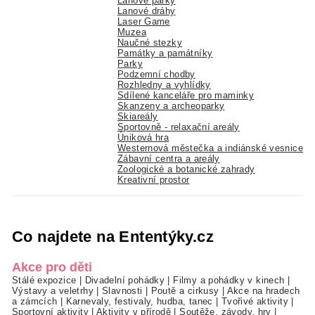
Lanové parky
Lanové dráhy
Laser Game
Muzea
Naučné stezky
Památky a památníky
Parky
Podzemní chodby
Rozhledny a vyhlídky
Sdílené kanceláře pro maminky
Skanzeny a archeoparky
Skiareály
Sportovně - relaxační areály
Úniková hra
Westernová městečka a indiánské vesnice
Zábavní centra a areály
Zoologické a botanické zahrady
Kreativní prostor
Co najdete na Ententýky.cz
Akce pro děti
Stálé expozice
|
Divadelní pohádky
|
Filmy a pohádky v kinech
|
Výstavy a veletrhy
|
Slavnosti
|
Poutě a cirkusy
|
Akce na hradech
a zámcích
|
Karnevaly, festivaly, hudba, tanec
|
Tvořivé aktivity
|
Sportovní aktivity
|
Aktivity v přírodě
|
Soutěže, závody, hry
|