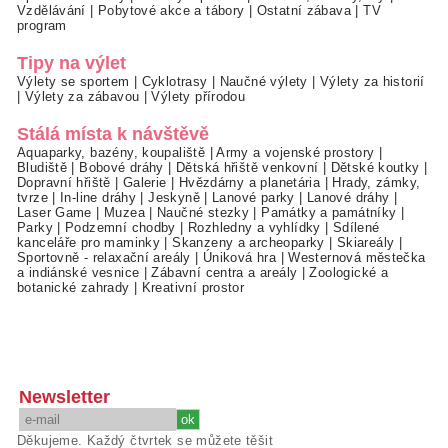
Vzdělávání
|
Pobytové akce a tábory
|
Ostatní zábava
|
TV
program
Tipy na výlet
Výlety se sportem
|
Cyklotrasy
|
Naučné výlety
|
Výlety za historií
|
Výlety za zábavou
|
Výlety přírodou
Stálá místa k návštěvě
Aquaparky, bazény, koupaliště
|
Army a vojenské prostory
|
Bludiště
|
Bobové dráhy
|
Dětská hřiště venkovní
|
Dětské koutky
|
Dopravní hřiště
|
Galerie
|
Hvězdárny a planetária
|
Hrady, zámky,
tvrze
|
In-line dráhy
|
Jeskyně
|
Lanové parky
|
Lanové dráhy
|
Laser Game
|
Muzea
|
Naučné stezky
|
Památky a památníky
|
Parky
|
Podzemní chodby
|
Rozhledny a vyhlídky
|
Sdílené
kanceláře pro maminky
|
Skanzeny a archeoparky
|
Skiareály
|
Sportovně - relaxační areály
|
Úniková hra
|
Westernová městečka
a indiánské vesnice
|
Zábavní centra a areály
|
Zoologické a
botanické zahrady
|
Kreativní prostor
Newsletter
Děkujeme. Každý čtvrtek se můžete těšit