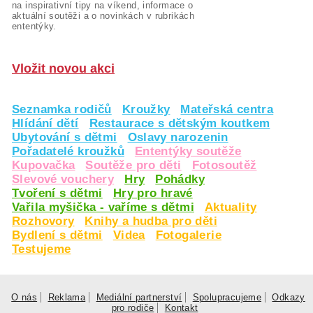
na inspirativní tipy na víkend, informace o
aktuální soutěži a o novinkách v rubrikách
ententýky.
Vložit novou akci
Seznamka rodičů
Kroužky
Mateřská centra
Hlídání dětí
Restaurace s dětským koutkem
Ubytování s dětmi
Oslavy narozenin
Pořadatelé kroužků
Ententýky soutěže
Kupovačka
Soutěže pro děti
Fotosoutěž
Slevové vouchery
Hry
Pohádky
Tvoření s dětmi
Hry pro hravé
Vařila myšička - vaříme s dětmi
Aktuality
Rozhovory
Knihy a hudba pro děti
Bydlení s dětmi
Videa
Fotogalerie
Testujeme
O nás
Reklama
Mediální partnerství
Spolupracujeme
Odkazy
pro rodiče
Kontakt