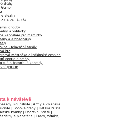
vé dráhy
r Game
a
né stezky
tky a památníky
y
emní chodby
edny a vyhlídky
né kanceláře pro maminky
zeny a archeoparky
eály
ovně - relaxační areály
vá hra
rnová městečka a indiánské vesnice
ní centra a areály
gické a botanické zahrady
ivní prostor
sta k návštěvě
bazény, koupaliště
|
Army a vojenské
ludiště
|
Bobové dráhy
|
Dětská hřiště
Dětské koutky
|
Dopravní hřiště
|
ězdárny a planetária
|
Hrady, zámky,