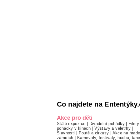
Co najdete na Ententýky.
Akce pro děti
Stálé expozice
|
Divadelní pohádky
|
Filmy
pohádky v kinech
|
Výstavy a veletrhy
|
Slavnosti
|
Poutě a cirkusy
|
Akce na hrade
zámcích
|
Karnevaly, festivaly, hudba, tan