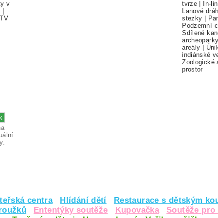
ty v
tvrze
|
In-li
í
|
Lanové drá
TV
stezky
|
Pa
Podzemní c
Sdílené kan
archeopark
areály
|
Úni
indiánské v
Zoologické 
prostor
na
uální
y.
teřská centra
Hlídání dětí
Restaurace s dětským ko
kroužků
Ententýky soutěže
Kupovačka
Soutěže pro 