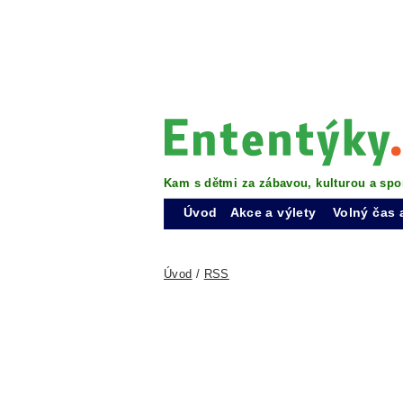
Kam s dětmi za zábavou, kulturou a spo
Úvod
Akce a výlety
Volný čas 
Úvod
/
RSS