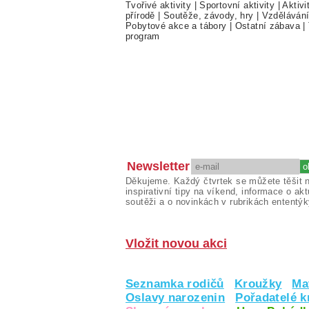
Tvořivé aktivity
|
Sportovní aktivity
|
Aktivi
přírodě
|
Soutěže, závody, hry
|
Vzděláván
Pobytové akce a tábory
|
Ostatní zábava
|
program
Newsletter
Děkujeme. Každý čtvrtek se můžete těšit 
inspirativní tipy na víkend, informace o akt
soutěži a o novinkách v rubrikách ententýk
Vložit novou akci
Seznamka rodičů
Kroužky
Ma
Oslavy narozenin
Pořadatelé 