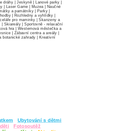
ne dráhy
|
Jeskyně
|
Lanové parky
|
hy
|
Laser Game
|
Muzea
|
Naučné
mátky a památníky
|
Parky
|
hodby
|
Rozhledny a vyhlídky
|
celáře pro maminky
|
Skanzeny a
y
|
Skiareály
|
Sportovně - relaxační
ková hra
|
Westernová městečka a
esnice
|
Zábavní centra a areály
|
a botanické zahrady
|
Kreativní
utkem
Ubytování s dětmi
děti
Fotosoutěž