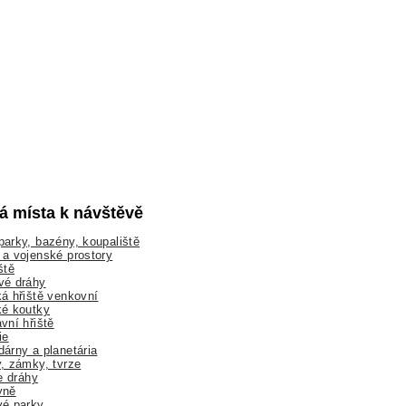
lá místa k návštěvě
arky, bazény, koupaliště
a vojenské prostory
ště
vé dráhy
á hřiště venkovní
ké koutky
vní hřiště
ie
árny a planetária
, zámky, tvrze
ne dráhy
yně
vé parky