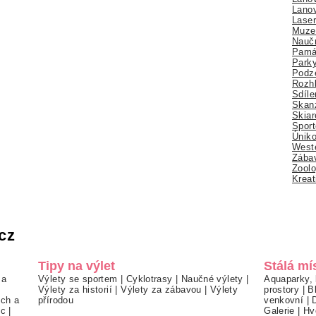
Lano
Lase
Muze
Nauč
Pamá
Park
Podz
Rozhl
Sdíle
Skan
Skiar
Sport
Úniko
Weste
Zábav
Zoolo
Kreat
cz
Tipy na výlet
Stálá mí
 a
Výlety se sportem
|
Cyklotrasy
|
Naučné výlety
|
Aquaparky, 
Výlety za historií
|
Výlety za zábavou
|
Výlety
prostory
|
B
ch a
přírodou
venkovní
|
ec
|
Galerie
|
Hv