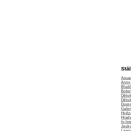
Stá
Aquap
Army 
Bludi
Bobo
Dětsk
Děts
Dopra
Galer
Hvězd
Hrady
In-li
Jesk
Lano