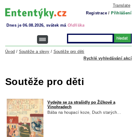
Translate
Registrace
/
Přihlášení
Dnes je 06.08.2026, svátek má
Oldřiška
Úvod
/
Soutěže a slevy
/
Soutěže pro děti
Rychlé vyhledávání akcí
Soutěže pro děti
Vydejte se za strašidly po Žižkově a
Vinohradech
Bába na houpací koze, Duch starých...