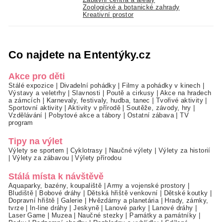
Zoologické a botanické zahrady
Kreativní prostor
Co najdete na Ententýky.cz
Akce pro děti
Stálé expozice
|
Divadelní pohádky
|
Filmy a pohádky v kinech
|
Výstavy a veletrhy
|
Slavnosti
|
Poutě a cirkusy
|
Akce na hradech
a zámcích
|
Karnevaly, festivaly, hudba, tanec
|
Tvořivé aktivity
|
Sportovní aktivity
|
Aktivity v přírodě
|
Soutěže, závody, hry
|
Vzdělávání
|
Pobytové akce a tábory
|
Ostatní zábava
|
TV
program
Tipy na výlet
Výlety se sportem
|
Cyklotrasy
|
Naučné výlety
|
Výlety za historií
|
Výlety za zábavou
|
Výlety přírodou
Stálá místa k návštěvě
Aquaparky, bazény, koupaliště
|
Army a vojenské prostory
|
Bludiště
|
Bobové dráhy
|
Dětská hřiště venkovní
|
Dětské koutky
|
Dopravní hřiště
|
Galerie
|
Hvězdárny a planetária
|
Hrady, zámky,
tvrze
|
In-line dráhy
|
Jeskyně
|
Lanové parky
|
Lanové dráhy
|
Laser Game
|
Muzea
|
Naučné stezky
|
Památky a památníky
|