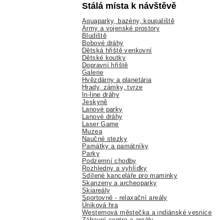
Stálá místa k návštěvě
Aquaparky, bazény, koupaliště
Army a vojenské prostory
Bludiště
Bobové dráhy
Dětská hřiště venkovní
Dětské koutky
Dopravní hřiště
Galerie
Hvězdárny a planetária
Hrady, zámky, tvrze
In-line dráhy
Jeskyně
Lanové parky
Lanové dráhy
Laser Game
Muzea
Naučné stezky
Památky a památníky
Parky
Podzemní chodby
Rozhledny a vyhlídky
Sdílené kanceláře pro maminky
Skanzeny a archeoparky
Skiareály
Sportovně - relaxační areály
Úniková hra
Westernová městečka a indiánské vesnice
Zábavní centra a areály