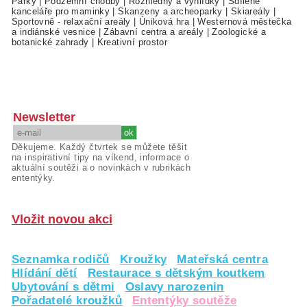
Parky
|
Podzemní chodby
|
Rozhledny a vyhlídky
|
Sdílené
kanceláře pro maminky
|
Skanzeny a archeoparky
|
Skiareály
|
Sportovně - relaxační areály
|
Úniková hra
|
Westernová městečka
a indiánské vesnice
|
Zábavní centra a areály
|
Zoologické a
botanické zahrady
|
Kreativní prostor
Newsletter
Děkujeme. Každý čtvrtek se můžete těšit
na inspirativní tipy na víkend, informace o
aktuální soutěži a o novinkách v rubrikách
ententýky.
Vložit novou akci
Seznamka rodičů
Kroužky
Mateřská centra
Hlídání dětí
Restaurace s dětským koutkem
Ubytování s dětmi
Oslavy narozenin
Pořadatelé kroužků
Ententýky soutěže