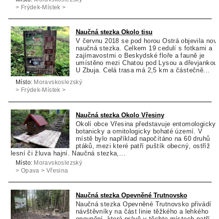
> Frýdek-Místek >
Dolní Lomná
Naučná stezka Okolo tisu
V červnu 2018 se pod horou Ostrá objevila nov
naučná stezka. Celkem 19 cedulí s fotkami a
zajímavostmi o Beskydské floře a fauně je
umístěno mezi Chatou pod Lysou a dřevjankou
U Zbuja. Celá trasa má 2,5 km a částečně...
Místo:
Moravskoslezský
> Frýdek-Místek >
Malenovice
Naučná stezka Okolo Vřesiny
Okolí obce Vřesina představuje entomologicky,
botanicky a ornitologicky bohaté území. V
místě bylo například napočítáno na 60 druhů
ptáků, mezi které patří puštík obecný, ostříž
lesní či žluva hajní. Naučná stezka,...
Místo:
Moravskoslezský
> Opava > Vřesina
Naučná stezka Opevněné Trutnovsko
Naučná stezka Opevněné Trutnovsko přivádí
návštěvníky na část linie těžkého a lehkého
opevnění, která právě v těchto místech patří