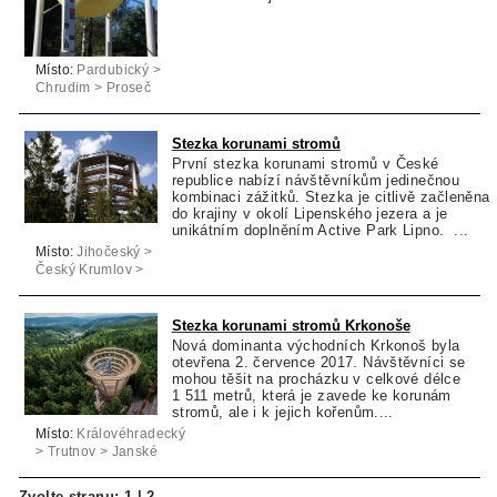
Místo:
Pardubický >
Chrudim > Proseč
Stezka korunami stromů
První stezka korunami stromů v České
republice nabízí návštěvníkům jedinečnou
kombinaci zážitků. Stezka je citlivě začleněna
do krajiny v okolí Lipenského jezera a je
unikátním doplněním Active Park Lipno. ...
Místo:
Jihočeský >
Český Krumlov >
Lipno nad Vltavou
Stezka korunami stromů Krkonoše
Nová dominanta východních Krkonoš byla
otevřena 2. července 2017. Návštěvníci se
mohou těšit na procházku v celkové délce
1 511 metrů, která je zavede ke korunám
stromů, ale i k jejich kořenům....
Místo:
Královéhradecký
> Trutnov > Janské
Lázně
Zvolte stranu:
1
|
2