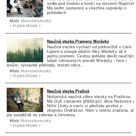
sedla pod Godulu a končí na rozcestí Ropičník
Má sedm zastavení a všechna vyprávějí o
pokladech.
Místo:
Moravskoslezský
> Frýdek-Místek >
Řeka
Naučná stezka Prameny Morávky
Naučná stezka vychází od parkoviště v části
Lipové a stoupá údolím řeky Morávky až k
jejímu prameni. Cestou potkáte devět naučnýc
tabulí věnovaných povodí Morávky - řece i
lesům, výstavbě přehrady, historii obce...
Místo:
Moravskoslezský
> Frýdek-Místek >
Morávka
Naučná stezka Prašivá
Nošovická naučná větev stezky na Prašivou.
Má čtyři zastavení přibližující obce Nošovice a
Nižní Lhoty a navíc si přečtete pověst o
zbojníku Ondrášovi. Není v terénu značena, al
jde souběžně se zelenou a červenou...
Místo:
Moravskoslezský
> Frýdek-Místek >
Vyšní Lhoty