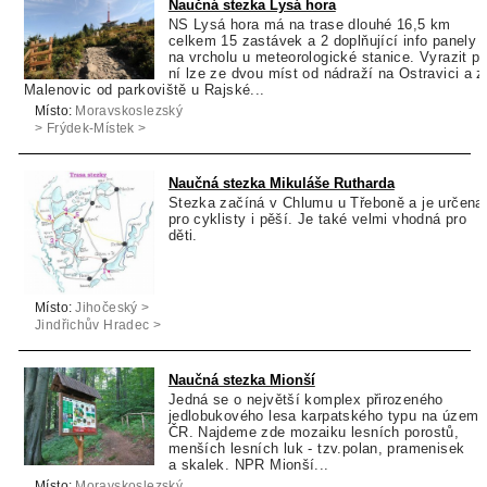
Naučná stezka Lysá hora
NS Lysá hora má na trase dlouhé 16,5 km
celkem 15 zastávek a 2 doplňující info panely
na vrcholu u meteorologické stanice. Vyrazit p
ní lze ze dvou míst od nádraží na Ostravici a z
Malenovic od parkoviště u Rajské...
Místo:
Moravskoslezský
> Frýdek-Místek >
Ostravice
Naučná stezka Mikuláše Rutharda
Stezka začíná v Chlumu u Třeboně a je určena
pro cyklisty i pěší. Je také velmi vhodná pro
děti.
Místo:
Jihočeský >
Jindřichův Hradec >
Chlum u Třeboně
Naučná stezka Mionší
Jedná se o největší komplex přirozeného
jedlobukového lesa karpatského typu na území
ČR. Najdeme zde mozaiku lesních porostů,
menších lesních luk - tzv.polan, pramenisek
a skalek. NPR Mionší...
Místo:
Moravskoslezský