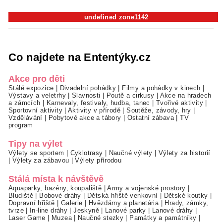
undefined zone1142
Co najdete na Ententýky.cz
Akce pro děti
Stálé expozice
|
Divadelní pohádky
|
Filmy a pohádky v kinech
|
Výstavy a veletrhy
|
Slavnosti
|
Poutě a cirkusy
|
Akce na hradech
a zámcích
|
Karnevaly, festivaly, hudba, tanec
|
Tvořivé aktivity
|
Sportovní aktivity
|
Aktivity v přírodě
|
Soutěže, závody, hry
|
Vzdělávání
|
Pobytové akce a tábory
|
Ostatní zábava
|
TV
program
Tipy na výlet
Výlety se sportem
|
Cyklotrasy
|
Naučné výlety
|
Výlety za historií
|
Výlety za zábavou
|
Výlety přírodou
Stálá místa k návštěvě
Aquaparky, bazény, koupaliště
|
Army a vojenské prostory
|
Bludiště
|
Bobové dráhy
|
Dětská hřiště venkovní
|
Dětské koutky
|
Dopravní hřiště
|
Galerie
|
Hvězdárny a planetária
|
Hrady, zámky,
tvrze
|
In-line dráhy
|
Jeskyně
|
Lanové parky
|
Lanové dráhy
|
Laser Game
|
Muzea
|
Naučné stezky
|
Památky a památníky
|