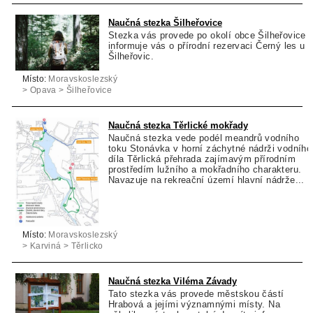
Naučná stezka Šilheřovice
Stezka vás provede po okolí obce Šilheřovice 
informuje vás o přírodní rezervaci Černý les u
Šilheřovic.
Místo:
Moravskoslezský
> Opava > Šilheřovice
Naučná stezka Těrlické mokřady
Naučná stezka vede podél meandrů vodního
toku Stonávka v horní záchytné nádrži vodního
díla Těrlická přehrada zajímavým přírodním
prostředím lužního a mokřadního charakteru.
Navazuje na rekreační území hlavní nádrže...
Místo:
Moravskoslezský
> Karviná > Těrlicko
Naučná stezka Viléma Závady
Tato stezka vás provede městskou částí
Hrabová a jejími významnými místy. Na