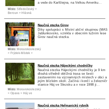
a vede do Karlštejna, na Velkou Ameriku...
Místo:
Středočeský >
Beroun > Hlásná
Třebaň
Naučná stezka Girov
Díky spolupráci s Místní akční skupinou (MAS)
Jablunkovsko, vznikla v obecním lužním lese
Girov naučná stezka.
Místo:
Moravskoslezský
> Frýdek-Místek >
Hrádek
Naučná stezka Hájeckými chodníčky
Naučná stezka Hájeckými chodníčky je 9 km
dlouhá středně obtížná trasa se šesti
zastaveními na významných místech v obci a
jejím blízkém okolí. Začíná i končí u železničn
stanice Háj ve Slezsku a v roce 1998 ji...
Místo:
Moravskoslezský
> Opava > Háj ve
Slezsku
Naučná stezka Heřmanický rybník