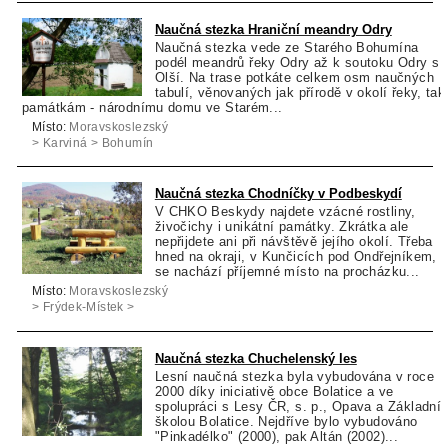
Naučná stezka Hraniční meandry Odry
Naučná stezka vede ze Starého Bohumína
podél meandrů řeky Odry až k soutoku Odry s
Olší. Na trase potkáte celkem osm naučných
tabulí, věnovaných jak přírodě v okolí řeky, tak
památkám - národnímu domu ve Starém...
Místo:
Moravskoslezský
> Karviná > Bohumín
Naučná stezka Chodníčky v Podbeskydí
V CHKO Beskydy najdete vzácné rostliny,
živočichy i unikátní památky. Zkrátka ale
nepřijdete ani při návštěvě jejího okolí. Třeba
hned na okraji, v Kunčicích pod Ondřejníkem,
se nachází příjemné místo na procházku...
Místo:
Moravskoslezský
> Frýdek-Místek >
Kunčice pod
Ondřejníkem
Naučná stezka Chuchelenský les
Lesní naučná stezka byla vybudována v roce
2000 díky iniciativě obce Bolatice a ve
spolupráci s Lesy ČR, s. p., Opava a Základní
školou Bolatice. Nejdříve bylo vybudováno
"Pinkadélko" (2000), pak Altán (2002)...