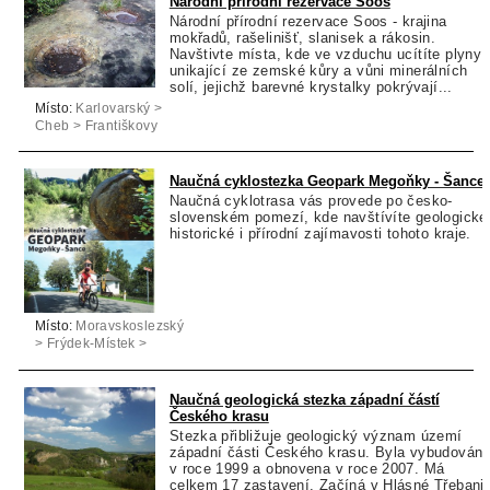
Národní přírodní rezervace Soos
Národní přírodní rezervace Soos - krajina
mokřadů, rašelinišť, slanisek a rákosin.
Navštivte místa, kde ve vzduchu ucítíte plyny
unikající ze zemské kůry a vůni minerálních
solí, jejichž barevné krystalky pokrývají...
Místo:
Karlovarský >
Cheb > Františkovy
Lázně
Naučná cyklostezka Geopark Megoňky - Šance
Naučná cyklotrasa vás provede po česko-
slovenském pomezí, kde navštívíte geologické
historické i přírodní zajímavosti tohoto kraje.
Místo:
Moravskoslezský
> Frýdek-Místek >
Mosty u Jablunkova
Naučná geologická stezka západní částí
Českého krasu
Stezka přibližuje geologický význam území
západní části Českého krasu. Byla vybudován
v roce 1999 a obnovena v roce 2007. Má
celkem 17 zastavení. Začíná v Hlásné Třebani