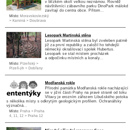
v blízkém okolí velkou neznámou. Rovněž
návštěvníci zábavního parku DinoPark málokd
zavítají do centra obce. Přitom...
Místo:
Moravskoslezský
> Karviná > Doubrava
Lesopark Martinská stěna
Lesopark Martinská stěna byl zveleben patrně
již za první republiky a založil ho tehdejší
německý okrašlovací spolek Hubertus.
Lesopark se stal místem procházek
a odpočinku místních a konaly...
Místo:
Plzeňský >
Plzeň-jih > Dobřany
Modřanská rokle
Přírodní památka Modřanská rokle nacházející
se v jižní části Prahy na pravé straně od toku
Vltavy je erozním zářezem Libušského potoka
s několika místy s odkrytým geologickým profilem. Ochranářsky
význačná...
Místo:
Praha > Praha
4, 11, 12 > Praha 12