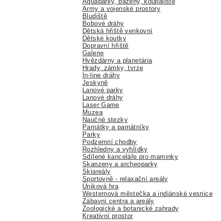
Aquaparky, bazény, koupaliště
Army a vojenské prostory
Bludiště
Bobové dráhy
Dětská hřiště venkovní
Dětské koutky
Dopravní hřiště
Galerie
Hvězdárny a planetária
Hrady, zámky, tvrze
In-line dráhy
Jeskyně
Lanové parky
Lanové dráhy
Laser Game
Muzea
Naučné stezky
Památky a památníky
Parky
Podzemní chodby
Rozhledny a vyhlídky
Sdílené kanceláře pro maminky
Skanzeny a archeoparky
Skiareály
Sportovně - relaxační areály
Úniková hra
Westernová městečka a indiánské vesnice
Zábavní centra a areály
Zoologické a botanické zahrady
Kreativní prostor