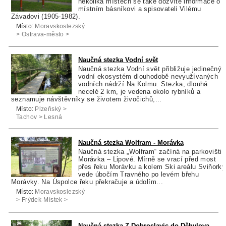
několika místech se také dozvíte informace o
místním básníkovi a spisovateli Vilému
Závadovi (1905-1982).
Místo:
Moravskoslezský
> Ostrava-město >
Ostrava
Naučná stezka Vodní svět
Naučná stezka Vodní svět přibližuje jedinečný
vodní ekosystém dlouhodobě nevyužívaných
vodních nádrží Na Kolmu. Stezka, dlouhá
necelé 2 km, je vedena okolo rybníků a
seznamuje návštěvníky se životem živočichů,...
Místo:
Plzeňský >
Tachov > Lesná
Naučná stezka Wolfram - Morávka
Naučná stezka „Wolfram“ začíná na parkovišti
Morávka – Lipové. Mírně se vrací před most
přes řeku Morávku a kolem Ski areálu Sviňorky
vede úbočím Travného po levém břehu
Morávky. Na Úspolce řeku překračuje a údolím...
Místo:
Moravskoslezský
> Frýdek-Místek >
Morávka
Naučná stezka Z Dobroslavic do Děhylova