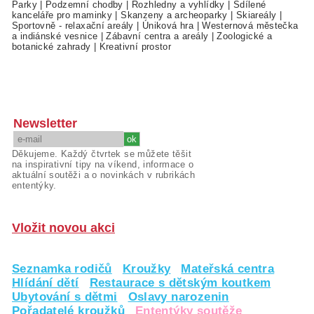
Parky
|
Podzemní chodby
|
Rozhledny a vyhlídky
|
Sdílené
kanceláře pro maminky
|
Skanzeny a archeoparky
|
Skiareály
|
Sportovně - relaxační areály
|
Úniková hra
|
Westernová městečka
a indiánské vesnice
|
Zábavní centra a areály
|
Zoologické a
botanické zahrady
|
Kreativní prostor
Newsletter
Děkujeme. Každý čtvrtek se můžete těšit
na inspirativní tipy na víkend, informace o
aktuální soutěži a o novinkách v rubrikách
ententýky.
Vložit novou akci
Seznamka rodičů
Kroužky
Mateřská centra
Hlídání dětí
Restaurace s dětským koutkem
Ubytování s dětmi
Oslavy narozenin
Pořadatelé kroužků
Ententýky soutěže