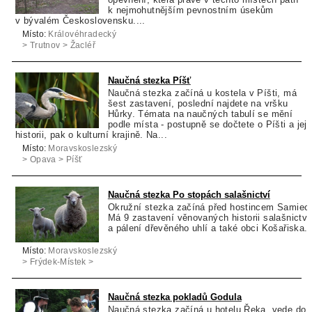
k nejmohutnějším pevnostním úsekům
v bývalém Československu....
Místo:
Královéhradecký
> Trutnov > Žacléř
Naučná stezka Píšť
Naučná stezka začíná u kostela v Píšti, má
šest zastavení, poslední najdete na vršku
Hůrky. Témata na naučných tabulí se mění
podle místa - postupně se dočtete o Píšti a její
historii, pak o kulturní krajině. Na...
Místo:
Moravskoslezský
> Opava > Píšť
Naučná stezka Po stopách salašnictví
Okružní stezka začíná před hostincem Samiec
Má 9 zastavení věnovaných historii salašnictví
a pálení dřevěného uhlí a také obci Košařiska.
Místo:
Moravskoslezský
> Frýdek-Místek >
Košařiska
Naučná stezka pokladů Godula
Naučná stezka začíná u hotelu Řeka, vede do