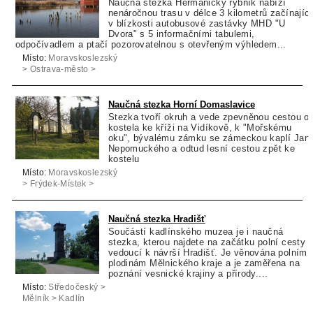
Naučná stezka Heřmanický rybník nabízí
nenáročnou trasu v délce 3 kilometrů začínající
v blízkosti autobusové zastávky MHD "U
Dvora" s 5 informačními tabulemi,
odpočívadlem a ptačí pozorovatelnou s otevřeným výhledem...
Místo:
Moravskoslezský
> Ostrava-město >
Ostrava
Naučná stezka Horní Domaslavice
Stezka tvoří okruh a vede zpevněnou cestou o
kostela ke kříži na Vidíkově, k "Mořskému
oku", bývalému zámku se zámeckou kaplí Jan
Nepomuckého a odtud lesní cestou zpět ke
kostelu
Místo:
Moravskoslezský
> Frýdek-Místek >
Lučina
Naučná stezka Hradišť
Součástí kadlínského muzea je i naučná
stezka, kterou najdete na začátku polní cesty
vedoucí k návrší Hradišť. Je věnována polním
plodinám Mělnického kraje a je zaměřena na
poznání vesnické krajiny a přírody....
Místo:
Středočeský >
Mělník > Kadlín