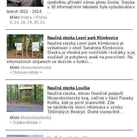
ojedinělou přírodní zónou plnou života. Stezka
s 30 informačními tabulemi byla vybudována v
letech 2011 - 2014. ...
Místo:
Praha > Praha
9, 14, 18, 19, 20, 21
> Praha 9
Naučná stezka Lesní park Klimkovice
Naučná stezka Lesní park Klimkovice je
vybudován v okolí Sanatoria Klimkovice.
Stezka je vhodná pro vozíčkáře i kočárky a její
součástí je pohybový areál na procvičení. Na
informačních stojanech se dozvíte o funkci...
Místo:
Moravskoslezský
> Ostrava-město >
Klimkovice
Naučná stezka Loučka
Naučná stezka, kterou finančně podpořil
Moravskoslezský kraj, začíná v části Paseky
Koliba, kde je první stanoviště. Zde
se návštěvník dozví informace o vzniku
Těšínských Beskyd. Druhé stanoviště...
Místo:
Moravskoslezský
> Frýdek-Místek >
Bystřice