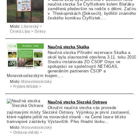
naučná stezka Se Čtyřlístkem kolem Blaťáku
zaměřená především na rodiče s dětmi. Začíná
v Třeskoprskách (Doksech), bydlišti známého
českého komiksu Čtyřlístek....
Místo:
Liberecký >
Česká Lípa > Doksy
Naučná stezka Skalka
Naučná stezka Přírodní rezervace Skalka a
okolí byla slavnostně otevřena 3.11. toku 2010.
Stezku instalovala ZO ČSOP Onyx ve
spolupráci se společností NET4GAS,
generálním partnerem ČSOP a
Moravskoslezským krajem....
Místo:
Moravskoslezský
> Frýdek-Místek >
Kozlovice
Naučná stezka Slezská Ostrava
Okružní naučná stezka vás provede
zajímavými místy Slezské Ostravy. Výjimkou je první zastavení,
které najdete ještě na moravské straně - na Černé louce blízko
tramvajové zastávky Výstaviště. Přes Hradní lávku...
Místo:
Moravskoslezský
> Ostrava-město >
Ostrava