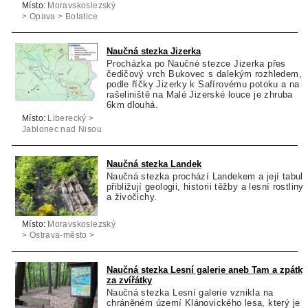
Místo:
Moravskoslezský
> Opava > Bolatice
Naučná stezka Jizerka
Procházka po Naučné stezce Jizerka přes
čedičový vrch Bukovec s dalekým rozhledem,
podle říčky Jizerky k Safírovému potoku a na
rašeliniště na Malé Jizerské louce je zhruba
6km dlouhá.
Místo:
Liberecký >
Jablonec nad Nisou
> Kořenov
Naučná stezka Landek
Naučná stezka prochází Landekem a její tabul
přibližují geologii, historii těžby a lesní rostliny
a živočichy.
Místo:
Moravskoslezský
> Ostrava-město >
Ostrava
Naučná stezka Lesní galerie aneb Tam a zpátky
za zvířátky
Naučná stezka Lesní galerie vznikla na
chráněném území Klánovického lesa, který je