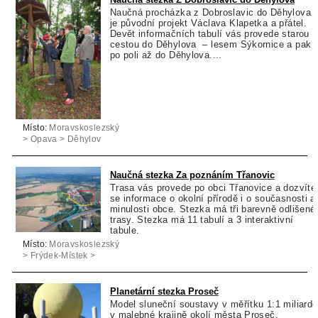
Naučná procházka z Dobroslavic do Děhylova
je původní projekt Václava Klapetka a přátel.
Devět informačních tabulí vás provede starou
cestou do Děhylova – lesem Sýkornice a pak
po poli až do Děhylova....
Místo:
Moravskoslezský
> Opava > Děhylov
Naučná stezka Za poznáním Třanovic
Trasa vás provede po obci Třanovice a dozvíte
se informace o okolní přírodě i o současnosti a
minulosti obce. Stezka má tři barevně odlišené
trasy. Stezka má 11 tabulí a 3 interaktivní
tabule.
Místo:
Moravskoslezský
> Frýdek-Místek >
Třanovice
Planetární stezka Proseč
Model sluneční soustavy v měřítku 1:1 miliardě
v malebné krajině okolí města Proseč.