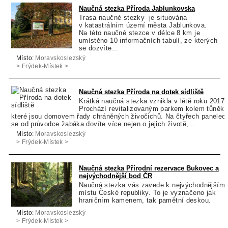
Naučná stezka Příroda Jablunkovska
Trasa naučné stezky je situována
v katastrálním území města Jablunkova.
Na této naučné stezce v délce 8 km je
umístěno 10 informačních tabulí, ze kterých
se dozvíte...
Místo:
Moravskoslezský
> Frýdek-Místek >
Jablunkov
Naučná stezka Příroda na dotek sídliště
Krátká naučná stezka vznikla v létě roku 2017.
Prochází revitalizovaným parkem kolem tůněk,
které jsou domovem řady chráněných živočichů. Na čtyřech panelec
se od průvodce žabáka dovíte více nejen o jejich životě,...
Místo:
Moravskoslezský
> Frýdek-Místek >
Třinec
Naučná stezka Přírodní rezervace Bukovec a
nejvýchodnější bod ČR
Naučná stezka vás zavede k nejvýchodnějším
místu České republiky. To je vyznačeno jak
hraničním kamenem, tak pamětní deskou.
Místo:
Moravskoslezský
> Frýdek-Místek >