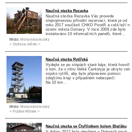
Bukovec
Naučná stezka Rezavka
Naučná stezka Rezavka Vás provede
stejnojmennou přírodní rezervací, která je od
roku 2017 součástí CHKO Poodří a celá leží n
území města Ostravy. V roce 2009 zde bylo
instalováno 10 informačních panelů, které...
Místo:
Moravskoslezský
> Ostrava-město >
Ostrava
Naučná stezka Rytířská
Vydejte se po stopách staré báje, která hovoří
o tom, že v nitru Velké Čantoryje je ukryto celé
vojsko rytířů, aby bylo připraveno pomoci
zdejšímu kraji v případném nebezpečí.
Na 10 km...
Místo:
Moravskoslezský
> Frýdek-Místek >
Nýdek
Naučná stezka se Čtyřlístkem kolem Blaťáku
V dubnu 2012 byla otevřena v Doksech nová