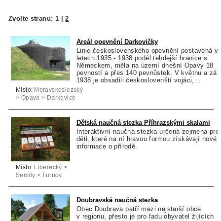
Zvolte stranu:
1
|
2
Areál opevnění Darkovičky
Linie československého opevnění postavená v
letech 1935 - 1938 podél tehdejší hranice s
Německem, měla na území dnešní Opavy 18
pevností a přes 140 pevnůstek. V květnu a zář
1938 je obsadili českoslovenští vojáci,...
Místo:
Moravskoslezský
> Opava > Darkovice
Dětská naučná stezka Příhrazskými skalami
Interaktivní naučná stezka určená zejména pro
děti, které na ní hravou formou získávají nové
informace o přírodě.
Místo:
Liberecký >
Semily > Turnov
Doubravská naučná stezka
Obec Doubrava patří mezi nejstarší obce
v regionu, přesto je pro řadu obyvatel žijících