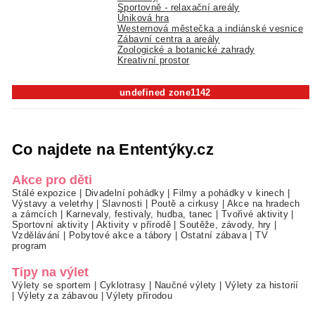
Sportovně - relaxační areály
Úniková hra
Westernová městečka a indiánské vesnice
Zábavní centra a areály
Zoologické a botanické zahrady
Kreativní prostor
undefined zone1142
Co najdete na Ententýky.cz
Akce pro děti
Stálé expozice
|
Divadelní pohádky
|
Filmy a pohádky v kinech
|
Výstavy a veletrhy
|
Slavnosti
|
Poutě a cirkusy
|
Akce na hradech
a zámcích
|
Karnevaly, festivaly, hudba, tanec
|
Tvořivé aktivity
|
Sportovní aktivity
|
Aktivity v přírodě
|
Soutěže, závody, hry
|
Vzdělávání
|
Pobytové akce a tábory
|
Ostatní zábava
|
TV
program
Tipy na výlet
Výlety se sportem
|
Cyklotrasy
|
Naučné výlety
|
Výlety za historií
|
Výlety za zábavou
|
Výlety přírodou