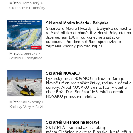
Místo:
Olomoucký >
Olomouc > Hlubočky
Ski areál Modrá hvězda - Bahýnka
Skiareál u Modré Hvězdy – Bahýnka se nacház
v těsné blízkosti náměstí v Horní Rokytnici na
Jizerou, asi 100 m od konečné zastávky
autobusu. Profilem a šířkou sjezdovky je
zejména vhodný pro začínající...
Místo:
Liberecký >
Semily > Rokytnice
nad Jizerou
Ski areál NOVAKO
Lyžařský areál NOVAKO na Božím Daru je
hlavně určen pro začátečníky, rodiny s dětmi a
seniory. Areál NOVAKO se nachází v centru
obce Boží Dar. Součástí lyžařského areálu
NOVAKO je moderní vlek...
Místo:
Karlovarský >
Karlovy Vary > Boží
Dar
Ski areál Olešnice na Moravě
SKI-AREÁL se nachází na okraji
města Olešnice v okrese Blansko, které leží n