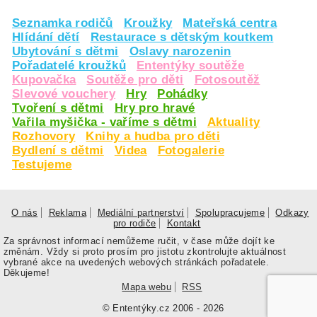
Seznamka rodičů
Kroužky
Mateřská centra
Hlídání dětí
Restaurace s dětským koutkem
Ubytování s dětmi
Oslavy narozenin
Pořadatelé kroužků
Ententýky soutěže
Kupovačka
Soutěže pro děti
Fotosoutěž
Slevové vouchery
Hry
Pohádky
Tvoření s dětmi
Hry pro hravé
Vařila myšička - vaříme s dětmi
Aktuality
Rozhovory
Knihy a hudba pro děti
Bydlení s dětmi
Videa
Fotogalerie
Testujeme
O nás
Reklama
Mediální partnerství
Spolupracujeme
Odkazy
pro rodiče
Kontakt
Za správnost informací nemůžeme ručit, v čase může dojít ke
změnám. Vždy si proto prosím pro jistotu zkontrolujte aktuálnost
vybrané akce na uvedených webových stránkách pořadatele.
Děkujeme!
Mapa webu
RSS
© Ententýky.cz 2006 - 2026