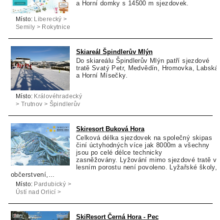
a Horní domky s 14500 m sjezdovek.
Místo:
Liberecký >
Semily > Rokytnice
nad Jizerou
Skiareál Špindlerův Mlýn
Do skiareálu Špindlerův Mlýn patří sjezdové
tratě Svatý Petr, Medvědín, Hromovka, Labská
a Horní Mísečky.
Místo:
Královéhradecký
> Trutnov > Špindlerův
Mlýn
Skiresort Buková Hora
Celková délka sjezdovek na společný skipas
činí úctyhodných více jak 8000m a všechny
jsou po celé délce technicky
zasněžovány. Lyžování mimo sjezdové tratě v
lesním porostu není povoleno. Lyžařské školy,
občerstvení,...
Místo:
Pardubický >
Ústí nad Orlicí >
Červená Voda
SkiResort Černá Hora - Pec