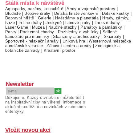
Stálá místa k návštěvě
Aquaparky, bazény, koupaliště
|
Army a vojenské prostory
|
Bludiště
|
Bobové dráhy
|
Dětská hřiště venkovní
|
Dětské koutky
|
Dopravní hřiště
|
Galerie
|
Hvězdárny a planetária
|
Hrady, zámky,
tvrze
|
In-line dráhy
|
Jeskyně
|
Lanové parky
|
Lanové dráhy
|
Laser Game
|
Muzea
|
Naučné stezky
|
Památky a památníky
|
Parky
|
Podzemní chodby
|
Rozhledny a vyhlídky
|
Sdílené
kanceláře pro maminky
|
Skanzeny a archeoparky
|
Skiareály
|
Sportovně - relaxační areály
|
Úniková hra
|
Westernová městečka
a indiánské vesnice
|
Zábavní centra a areály
|
Zoologické a
botanické zahrady
|
Kreativní prostor
Newsletter
Děkujeme. Každý čtvrtek se můžete těšit
na inspirativní tipy na víkend, informace o
aktuální soutěži a o novinkách v rubrikách
ententýky.
Vložit novou akci