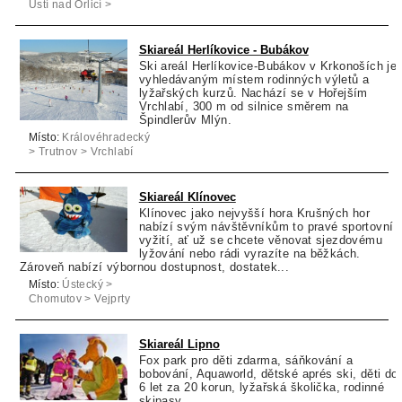
Ústí nad Orlicí >
Dolní Morava
Skiareál Herlíkovice - Bubákov
Ski areál Herlíkovice-Bubákov v Krkonoších je
vyhledávaným místem rodinných výletů a
lyžařských kurzů. Nachází se v Hořejším
Vrchlabí, 300 m od silnice směrem na
Špindlerův Mlýn.
Místo:
Královéhradecký
> Trutnov > Vrchlabí
Skiareál Klínovec
Klínovec jako nejvyšší hora Krušných hor
nabízí svým návštěvníkům to pravé sportovní
vyžití, ať už se chcete věnovat sjezdovému
lyžování nebo rádi vyrazíte na běžkách.
Zároveň nabízí výbornou dostupnost, dostatek...
Místo:
Ústecký >
Chomutov > Vejprty
Skiareál Lipno
Fox park pro děti zdarma, sáňkování a
bobování, Aquaworld, dětské aprés ski, děti do
6 let za 20 korun, lyžařská školička, rodinné
skipasy.....