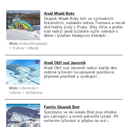
Areál Mladé Buky
Skipark Mladé Buky leží ve východních
Krkonoších, nedaleko města Trutnova a necelé
dvě hodiny jízdy z Prahy. Díky šířce a profilu
tratí nabízí areál lyžařské vyžití rodinám s
dětmi i lyžařům hledajícím klidnější...
Místo:
Královéhradecký
> Trutnov > Mladé
Buky
Areál Obří sud Javorník
Areál Obří sud Javorník nabízí každý den
rodinné lyžování na upravené sjezdovce,
příjemné prostředí a vynikající...
Místo:
Liberecký >
Liberec > Jeřmanice
Family Skiareál Bret
Sjezdovky ve ski areálu Bret jsou vhodné
pro začínající a mírně pokročilé lyžaře. Při
večerním lyžování si přijdou na své i...