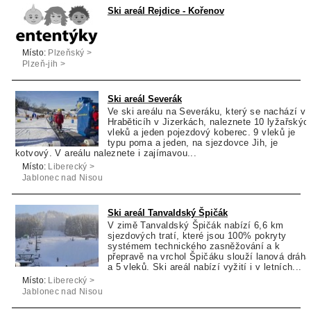
Ski areál Rejdice - Kořenov
Místo:
Plzeňský >
Plzeň-jih >
Příchovice
Ski areál Severák
Ve ski areálu na Severáku, který se nachází v
Hraběticíh v Jizerkách, naleznete 10 lyžařskýc
vleků a jeden pojezdový koberec. 9 vleků je
typu poma a jeden, na sjezdovce Jih, je
kotvový. V areálu naleznete i zajímavou...
Místo:
Liberecký >
Jablonec nad Nisou
> Tanvald
Ski areál Tanvaldský Špičák
V zimě Tanvaldský Špičák nabízí 6,6 km
sjezdových tratí, které jsou 100% pokryty
systémem technického zasněžování a k
přepravě na vrchol Špičáku slouží lanová dráha
a 5 vleků. Ski areál nabízí vyžití i v letních...
Místo:
Liberecký >
Jablonec nad Nisou
> Tanvald