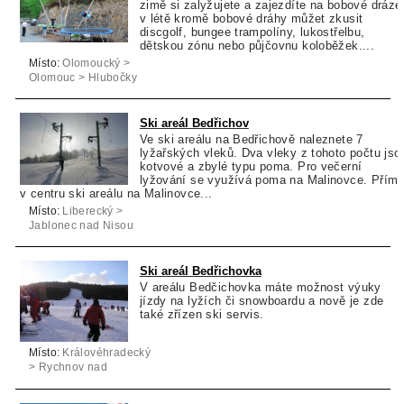
zimě si zalyžujete a zajezdíte na bobové dráze
v létě kromě bobové dráhy můžet zkusit
discgolf, bungee trampolíny, lukostřelbu,
dětskou zónu nebo půjčovnu koloběžek....
Místo:
Olomoucký >
Olomouc > Hlubočky
Ski areál Bedřichov
Ve ski areálu na Bedřichově naleznete 7
lyžařských vleků. Dva vleky z tohoto počtu jso
kotvové a zbylé typu poma. Pro večerní
lyžování se využívá poma na Malinovce. Přím
v centru ski areálu na Malinovce...
Místo:
Liberecký >
Jablonec nad Nisou
> Bedřichov
Ski areál Bedřichovka
V areálu Bedčichovka máte možnost výuky
jízdy na lyžích či snowboardu a nově je zde
také zřízen ski servis.
Místo:
Královéhradecký
> Rychnov nad
Kněžnou > Orlické
Záhoří