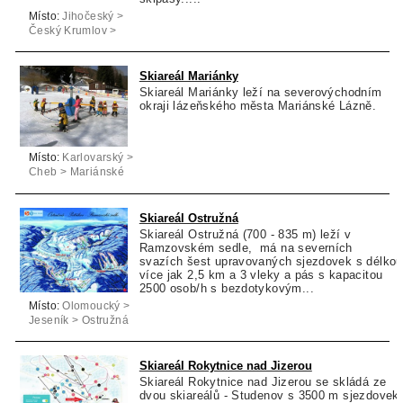
Místo:
Jihočeský >
Český Krumlov >
Lipno nad Vltavou
Skiareál Mariánky
Skiareál Mariánky leží na severovýchodním
okraji lázeňského města Mariánské Lázně.
Místo:
Karlovarský >
Cheb > Mariánské
Lázně
Skiareál Ostružná
Skiareál Ostružná (700 - 835 m) leží v
Ramzovském sedle, má na severních
svazích šest upravovaných sjezdovek s délkou
více jak 2,5 km a 3 vleky a pás s kapacitou
2500 osob/h s bezdotykovým...
Místo:
Olomoucký >
Jeseník > Ostružná
Skiareál Rokytnice nad Jizerou
Skiareál Rokytnice nad Jizerou se skládá ze
dvou skiareálů - Studenov s 3500 m sjezdovek