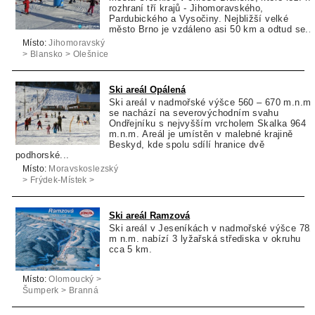
rozhraní tří krajů - Jihomoravského,
Pardubického a Vysočiny. Nejbližší velké
město Brno je vzdáleno asi 50 km a odtud se...
Místo:
Jihomoravský
> Blansko > Olešnice
Ski areál Opálená
Ski areál v nadmořské výšce 560 – 670 m.n.m
se nachází na severovýchodním svahu
Ondřejníku s nejvyšším vrcholem Skalka 964
m.n.m. Areál je umístěn v malebné krajině
Beskyd, kde spolu sdílí hranice dvě
podhorské...
Místo:
Moravskoslezský
> Frýdek-Místek >
Pstruží
Ski areál Ramzová
Ski areál v Jeseníkách v nadmořské výšce 782
m n.m. nabízí 3 lyžařská střediska v okruhu
cca 5 km.
Místo:
Olomoucký >
Šumperk > Branná