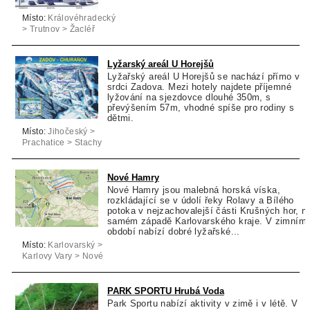
Místo:
Královéhradecký
> Trutnov > Žacléř
Lyžarský areál U Horejšů
Lyžařský areál U Horejšů se nachází přímo v
srdci Zadova. Mezi hotely najdete příjemné
lyžování na sjezdovce dlouhé 350m, s
převýšením 57m, vhodné spíše pro rodiny s
dětmi.
Místo:
Jihočeský >
Prachatice > Stachy
Nové Hamry
Nové Hamry jsou malebná horská víska,
rozkládající se v údolí řeky Rolavy a Bílého
potoka v nejzachovalejší části Krušných hor, n
samém západě Karlovarského kraje. V zimním
období nabízí dobré lyžařské...
Místo:
Karlovarský >
Karlovy Vary > Nové
Hamry
PARK SPORTU Hrubá Voda
Park Sportu nabízí aktivity v zimě i v létě. V