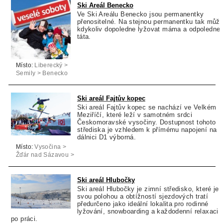
Ski Areál Benecko
Ve Ski Areálu Benecko jsou permanentky
přenositelné. Na stejnou permanentku tak můž
kdykoliv dopoledne lyžovat máma a odpoledne
táta.
Místo:
Liberecký >
Semily > Benecko
Ski areál Fajtův kopec
Ski areál Fajtův kopec se nachází ve Velkém
Meziříčí, které leží v samotném srdci
Českomoravské vysočiny. Dostupnost tohoto
střediska je vzhledem k přímému napojení na
dálnici D1 výborná.
Místo:
Vysočina >
Žďár nad Sázavou >
Velké Meziříčí
Ski areál Hlubočky
Ski areál Hlubočky je zimní středisko, které je
svou polohou a obtížností sjezdových tratí
předurčeno jako ideální lokalita pro rodinné
lyžování, snowboarding a každodenní relaxaci
po práci.