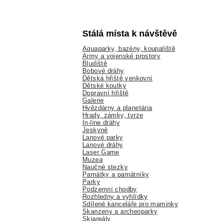
Stálá místa k návštěvě
Aquaparky, bazény, koupaliště
Army a vojenské prostory
Bludiště
Bobové dráhy
Dětská hřiště venkovní
Dětské koutky
Dopravní hřiště
Galerie
Hvězdárny a planetária
Hrady, zámky, tvrze
In-line dráhy
Jeskyně
Lanové parky
Lanové dráhy
Laser Game
Muzea
Naučné stezky
Památky a památníky
Parky
Podzemní chodby
Rozhledny a vyhlídky
Sdílené kanceláře pro maminky
Skanzeny a archeoparky
Skiareály