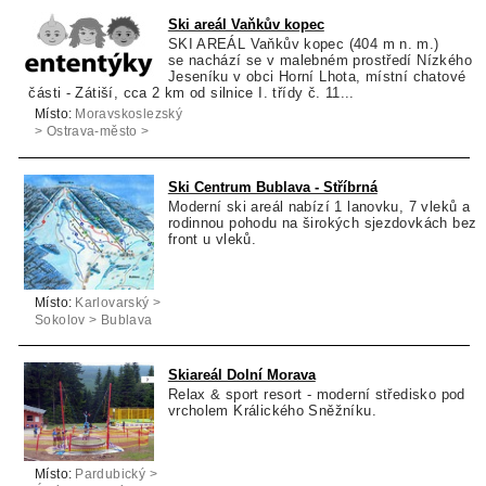
Ski areál Vaňkův kopec
SKI AREÁL Vaňkův kopec (404 m n. m.)
se nachází se v malebném prostředí Nízkého
Jeseníku v obci Horní Lhota, místní chatové
části - Zátiší, cca 2 km od silnice I. třídy č. 11...
Místo:
Moravskoslezský
> Ostrava-město >
Horní Lhota
Ski Centrum Bublava - Stříbrná
Moderní ski areál nabízí 1 lanovku, 7 vleků a
rodinnou pohodu na širokých sjezdovkách bez
front u vleků.
Místo:
Karlovarský >
Sokolov > Bublava
Skiareál Dolní Morava
Relax & sport resort - moderní středisko pod
vrcholem Králického Sněžníku.
Místo:
Pardubický >