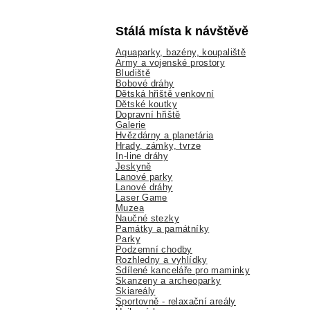
Stálá místa k návštěvě
Aquaparky, bazény, koupaliště
Army a vojenské prostory
Bludiště
Bobové dráhy
Dětská hřiště venkovní
Dětské koutky
Dopravní hřiště
Galerie
Hvězdárny a planetária
Hrady, zámky, tvrze
In-line dráhy
Jeskyně
Lanové parky
Lanové dráhy
Laser Game
Muzea
Naučné stezky
Památky a památníky
Parky
Podzemní chodby
Rozhledny a vyhlídky
Sdílené kanceláře pro maminky
Skanzeny a archeoparky
Skiareály
Sportovně - relaxační areály