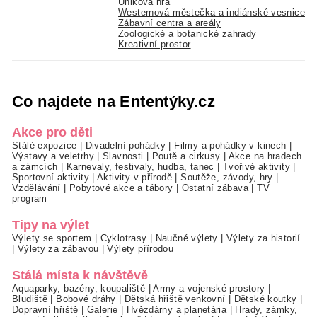
Úniková hra
Westernová městečka a indiánské vesnice
Zábavní centra a areály
Zoologické a botanické zahrady
Kreativní prostor
Co najdete na Ententýky.cz
Akce pro děti
Stálé expozice
|
Divadelní pohádky
|
Filmy a pohádky v kinech
|
Výstavy a veletrhy
|
Slavnosti
|
Poutě a cirkusy
|
Akce na hradech
a zámcích
|
Karnevaly, festivaly, hudba, tanec
|
Tvořivé aktivity
|
Sportovní aktivity
|
Aktivity v přírodě
|
Soutěže, závody, hry
|
Vzdělávání
|
Pobytové akce a tábory
|
Ostatní zábava
|
TV
program
Tipy na výlet
Výlety se sportem
|
Cyklotrasy
|
Naučné výlety
|
Výlety za historií
|
Výlety za zábavou
|
Výlety přírodou
Stálá místa k návštěvě
Aquaparky, bazény, koupaliště
|
Army a vojenské prostory
|
Bludiště
|
Bobové dráhy
|
Dětská hřiště venkovní
|
Dětské koutky
|
Dopravní hřiště
|
Galerie
|
Hvězdárny a planetária
|
Hrady, zámky,