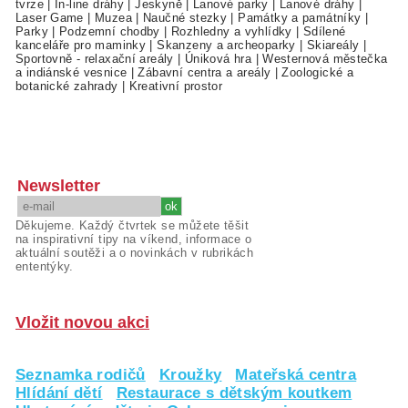
tvrze
|
In-line dráhy
|
Jeskyně
|
Lanové parky
|
Lanové dráhy
|
Laser Game
|
Muzea
|
Naučné stezky
|
Památky a památníky
|
Parky
|
Podzemní chodby
|
Rozhledny a vyhlídky
|
Sdílené
kanceláře pro maminky
|
Skanzeny a archeoparky
|
Skiareály
|
Sportovně - relaxační areály
|
Úniková hra
|
Westernová městečka
a indiánské vesnice
|
Zábavní centra a areály
|
Zoologické a
botanické zahrady
|
Kreativní prostor
Newsletter
Děkujeme. Každý čtvrtek se můžete těšit
na inspirativní tipy na víkend, informace o
aktuální soutěži a o novinkách v rubrikách
ententýky.
Vložit novou akci
Seznamka rodičů
Kroužky
Mateřská centra
Hlídání dětí
Restaurace s dětským koutkem