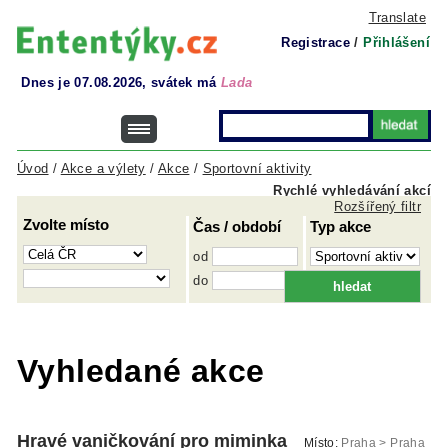
Translate
Registrace
/
Přihlášení
Dnes je 07.08.2026, svátek má
Lada
Úvod
/
Akce a výlety
/
Akce
/
Sportovní aktivity
Rychlé vyhledávání akcí
Rozšířený filtr
Zvolte místo
Čas / období
Typ akce
od
do
Vyhledané akce
Hravé vaničkování pro miminka
Místo:
Praha > Praha