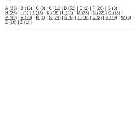
A (33)
|
B (16)
|
C (8)
|
Č (11)
|
D (52)
|
E (1)
|
F (26)
|
G (3)
|
H (26)
|
I (1)
|
J (13)
|
K (28)
|
L (22)
|
M (33)
|
N (22)
|
O (18)
|
P (48)
|
R (23)
|
Ř (1)
|
S (74)
|
Š (6)
|
T (16)
|
U (2)
|
V (79)
|
W (8)
|
Z (18)
|
Ž (1)
|