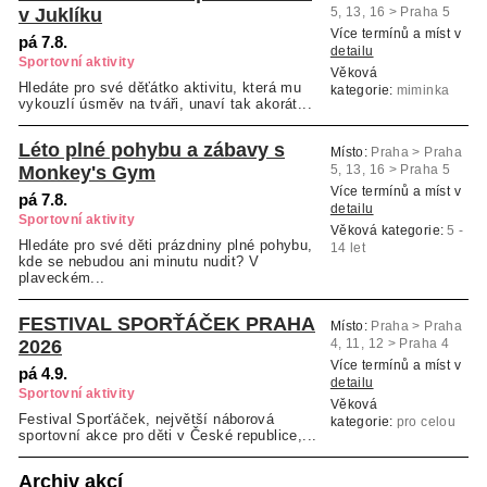
v Juklíku
5, 13, 16 > Praha 5
Více termínů a míst v
pá 7.8.
detailu
Sportovní aktivity
Věková
Hledáte pro své děťátko aktivitu, která mu
kategorie:
miminka
vykouzlí úsměv na tváři, unaví tak akorát...
od 2 do 6 měsíců
Léto plné pohybu a zábavy s
Místo:
Praha > Praha
Monkey's Gym
5, 13, 16 > Praha 5
Více termínů a míst v
pá 7.8.
detailu
Sportovní aktivity
Věková kategorie:
5 -
Hledáte pro své děti prázdniny plné pohybu,
14 let
kde se nebudou ani minutu nudit? V
plaveckém...
FESTIVAL SPORŤÁČEK PRAHA
Místo:
Praha > Praha
2026
4, 11, 12 > Praha 4
Více termínů a míst v
pá 4.9.
detailu
Sportovní aktivity
Věková
Festival Sporťáček, největší náborová
kategorie:
pro celou
sportovní akce pro děti v České republice,...
rodinu
Archiv akcí