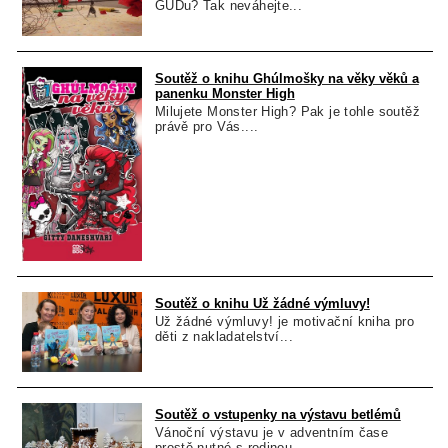
GUDu? Tak neváhejte...
Soutěž o knihu Ghúlmošky na věky věků a
panenku Monster High
Milujete Monster High? Pak je tohle soutěž
právě pro Vás....
Soutěž o knihu Už žádné výmluvy!
Už žádné výmluvy! je motivační kniha pro
děti z nakladatelství...
Soutěž o vstupenky na výstavu betlémů
Vánoční výstavu je v adventním čase
prostě nutné s rodinou...