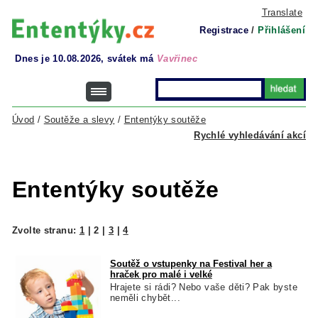
Translate
Registrace
/
Přihlášení
Dnes je 10.08.2026, svátek má
Vavřinec
Úvod
/
Soutěže a slevy
/
Ententýky soutěže
Rychlé vyhledávání akcí
Ententýky soutěže
Zvolte stranu:
1
|
2
|
3
|
4
Soutěž o vstupenky na Festival her a
hraček pro malé i velké
Hrajete si rádi? Nebo vaše děti? Pak byste
neměli chybět...