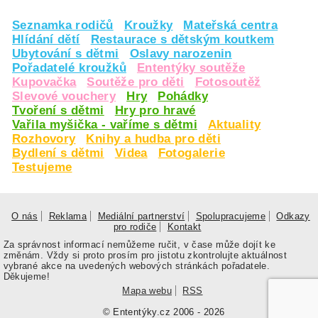
Seznamka rodičů
Kroužky
Mateřská centra
Hlídání dětí
Restaurace s dětským koutkem
Ubytování s dětmi
Oslavy narozenin
Pořadatelé kroužků
Ententýky soutěže
Kupovačka
Soutěže pro děti
Fotosoutěž
Slevové vouchery
Hry
Pohádky
Tvoření s dětmi
Hry pro hravé
Vařila myšička - vaříme s dětmi
Aktuality
Rozhovory
Knihy a hudba pro děti
Bydlení s dětmi
Videa
Fotogalerie
Testujeme
O nás
Reklama
Mediální partnerství
Spolupracujeme
Odkazy
pro rodiče
Kontakt
Za správnost informací nemůžeme ručit, v čase může dojít ke
změnám. Vždy si proto prosím pro jistotu zkontrolujte aktuálnost
vybrané akce na uvedených webových stránkách pořadatele.
Děkujeme!
Mapa webu
RSS
© Ententýky.cz 2006 - 2026