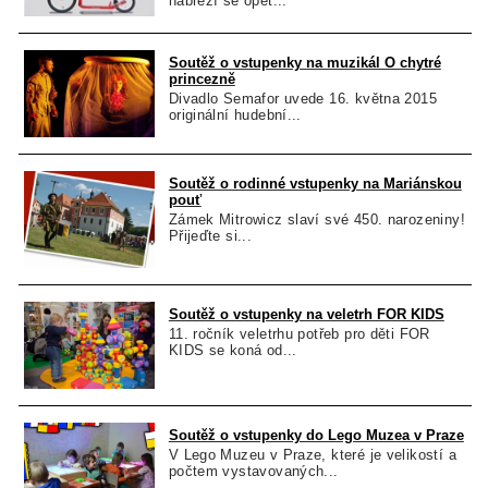
nábřeží se opět...
Soutěž o vstupenky na muzikál O chytré
princezně
Divadlo Semafor uvede 16. května 2015
originální hudební...
Soutěž o rodinné vstupenky na Mariánskou
pouť
Zámek Mitrowicz slaví své 450. narozeniny!
Přijeďte si...
Soutěž o vstupenky na veletrh FOR KIDS
11. ročník veletrhu potřeb pro děti FOR
KIDS se koná od...
Soutěž o vstupenky do Lego Muzea v Praze
V Lego Muzeu v Praze, které je velikostí a
počtem vystavovaných...