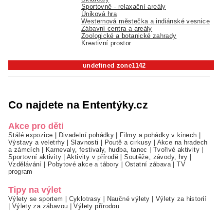
Sportovně - relaxační areály
Úniková hra
Westernová městečka a indiánské vesnice
Zábavní centra a areály
Zoologické a botanické zahrady
Kreativní prostor
undefined zone1142
Co najdete na Ententýky.cz
Akce pro děti
Stálé expozice
|
Divadelní pohádky
|
Filmy a pohádky v kinech
|
Výstavy a veletrhy
|
Slavnosti
|
Poutě a cirkusy
|
Akce na hradech
a zámcích
|
Karnevaly, festivaly, hudba, tanec
|
Tvořivé aktivity
|
Sportovní aktivity
|
Aktivity v přírodě
|
Soutěže, závody, hry
|
Vzdělávání
|
Pobytové akce a tábory
|
Ostatní zábava
|
TV
program
Tipy na výlet
Výlety se sportem
|
Cyklotrasy
|
Naučné výlety
|
Výlety za historií
|
Výlety za zábavou
|
Výlety přírodou