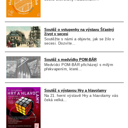
Soutěž o vstupenky na výstavu Šťastný
život v secesi
Soutěžte s námi a objevte, jak se žilo v
secesi. Dozvíte...
Soutěž s medvídky POM-BÄR
Medvídci POM-BÄR přicházejí s milým
překvapením, které...
Soutěž s výstavou Hry a hlavolamy
Na 21. herní výstavě Hry a hlavolamy vás
čeká velká...