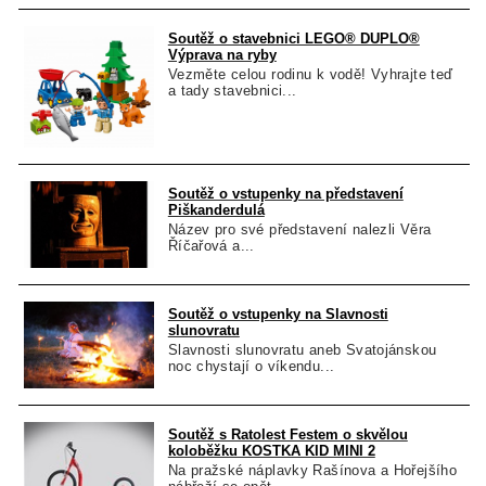
Soutěž o stavebnici LEGO® DUPLO®
Výprava na ryby
Vezměte celou rodinu k vodě! Vyhrajte teď
a tady stavebnici...
Soutěž o vstupenky na představení
Piškanderdulá
Název pro své představení nalezli Věra
Říčařová a...
Soutěž o vstupenky na Slavnosti
slunovratu
Slavnosti slunovratu aneb Svatojánskou
noc chystají o víkendu...
Soutěž s Ratolest Festem o skvělou
koloběžku KOSTKA KID MINI 2
Na pražské náplavky Rašínova a Hořejšího