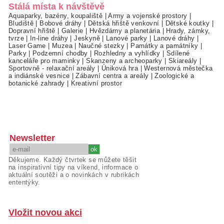
Stálá místa k návštěvě
Aquaparky, bazény, koupaliště
|
Army a vojenské prostory
|
Bludiště
|
Bobové dráhy
|
Dětská hřiště venkovní
|
Dětské koutky
|
Dopravní hřiště
|
Galerie
|
Hvězdárny a planetária
|
Hrady, zámky,
tvrze
|
In-line dráhy
|
Jeskyně
|
Lanové parky
|
Lanové dráhy
|
Laser Game
|
Muzea
|
Naučné stezky
|
Památky a památníky
|
Parky
|
Podzemní chodby
|
Rozhledny a vyhlídky
|
Sdílené
kanceláře pro maminky
|
Skanzeny a archeoparky
|
Skiareály
|
Sportovně - relaxační areály
|
Úniková hra
|
Westernová městečka
a indiánské vesnice
|
Zábavní centra a areály
|
Zoologické a
botanické zahrady
|
Kreativní prostor
Newsletter
Děkujeme. Každý čtvrtek se můžete těšit
na inspirativní tipy na víkend, informace o
aktuální soutěži a o novinkách v rubrikách
ententýky.
Vložit novou akci