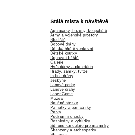
Stálá místa k návštěvě
Aquaparky, bazény, koupaliště
Army a vojenské prostory
Bludiště
Bobové dráhy
Dětská hřiště venkovní
Dětské koutky
Dopravní hřiště
Galerie
Hvězdárny a planetária
Hrady, zámky, tvrze
In-line dráhy
Jeskyně
Lanové parky
Lanové dráhy
Laser Game
Muzea
Naučné stezky
Památky a památníky
Parky
Podzemní chodby
Rozhledny a vyhlídky
Sdílené kanceláře pro maminky
Skanzeny a archeoparky
Skiareály