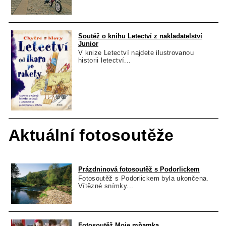
Soutěž o knihu Letectví z nakladatelství
Junior
V knize Letectví najdete ilustrovanou
historii letectví...
Aktuální fotosoutěže
Prázdninová fotosoutěž s Podorlickem
Fotosoutěž s Podorlickem byla ukončena.
Vítězné snímky...
Fotosoutěž Moje mňamka