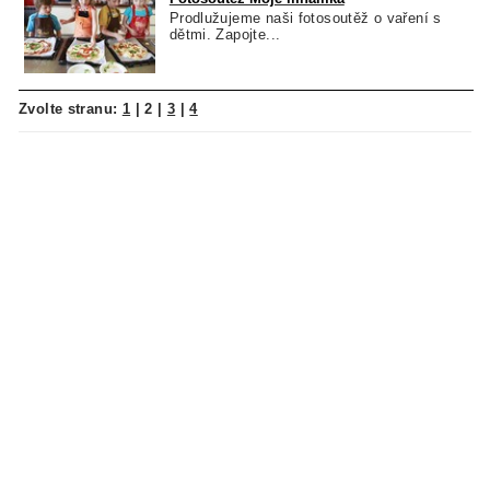
Prodlužujeme naši fotosoutěž o vaření s
dětmi. Zapojte...
Zvolte stranu:
1
|
2
|
3
|
4