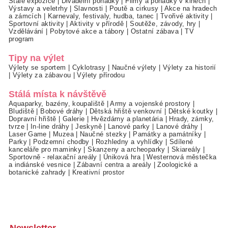
Stálé expozice
|
Divadelní pohádky
|
Filmy a pohádky v kinech
|
Výstavy a veletrhy
|
Slavnosti
|
Poutě a cirkusy
|
Akce na hradech
a zámcích
|
Karnevaly, festivaly, hudba, tanec
|
Tvořivé aktivity
|
Sportovní aktivity
|
Aktivity v přírodě
|
Soutěže, závody, hry
|
Vzdělávání
|
Pobytové akce a tábory
|
Ostatní zábava
|
TV
program
Tipy na výlet
Výlety se sportem
|
Cyklotrasy
|
Naučné výlety
|
Výlety za historií
|
Výlety za zábavou
|
Výlety přírodou
Stálá místa k návštěvě
Aquaparky, bazény, koupaliště
|
Army a vojenské prostory
|
Bludiště
|
Bobové dráhy
|
Dětská hřiště venkovní
|
Dětské koutky
|
Dopravní hřiště
|
Galerie
|
Hvězdárny a planetária
|
Hrady, zámky,
tvrze
|
In-line dráhy
|
Jeskyně
|
Lanové parky
|
Lanové dráhy
|
Laser Game
|
Muzea
|
Naučné stezky
|
Památky a památníky
|
Parky
|
Podzemní chodby
|
Rozhledny a vyhlídky
|
Sdílené
kanceláře pro maminky
|
Skanzeny a archeoparky
|
Skiareály
|
Sportovně - relaxační areály
|
Úniková hra
|
Westernová městečka
a indiánské vesnice
|
Zábavní centra a areály
|
Zoologické a
botanické zahrady
|
Kreativní prostor