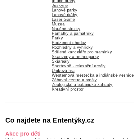
In-line dráhy
Jeskyně
Lanové parky
Lanové dráhy
Laser Game
Muzea
Naučné stezky
Památky a památníky
Parky
Podzemní chodby
Rozhledny a vyhlídky
Sdílené kanceláře pro maminky
Skanzeny a archeoparky
Skiareály
Sportovně - relaxační areály
Úniková hra
Westernová městečka a indiánské vesnice
Zábavní centra a areály
Zoologické a botanické zahrady
Kreativní prostor
Co najdete na Ententýky.cz
Akce pro děti