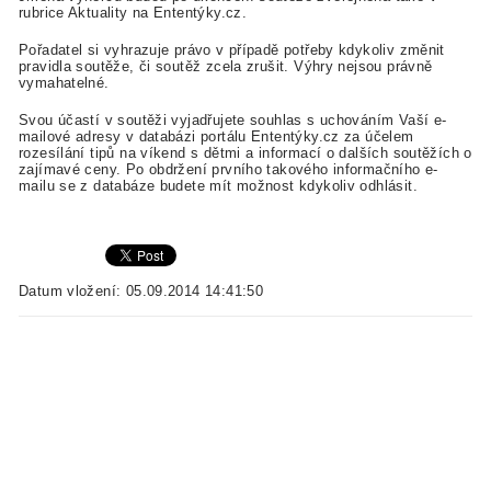
rubrice Aktuality na Ententýky.cz.
Pořadatel si vyhrazuje právo v případě potřeby kdykoliv změnit
pravidla soutěže, či soutěž zcela zrušit. Výhry nejsou právně
vymahatelné.
Svou účastí v soutěži vyjadřujete souhlas s uchováním Vaší e-
mailové adresy v databázi portálu Ententýky.cz za účelem
rozesílání tipů na víkend s dětmi a informací o dalších soutěžích o
zajímavé ceny. Po obdržení prvního takového informačního e-
mailu se z databáze budete mít možnost kdykoliv odhlásit.
Datum vložení: 05.09.2014 14:41:50