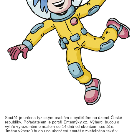
Soutěž je určena fyzickým osobám s bydlištěm na území České
republiky. Pořadatelem je portál Ententýky.cz. Výherci budou o
výhře vyrozuměni e-mailem do 14 dnů od ukončení soutěže.
Jména výherců budou po ukončení soutěže zveřejněna také v