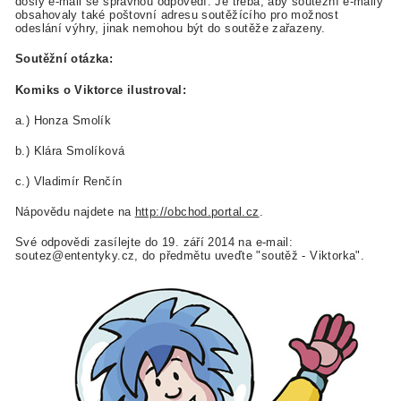
došlý e-mail se správnou odpovědí. Je třeba, aby soutěžní e-maily
obsahovaly také poštovní adresu soutěžícího pro možnost
odeslání výhry, jinak nemohou být do soutěže zařazeny.
Soutěžní otázka:
Komiks o Viktorce ilustroval:
a.) Honza Smolík
b.) Klára Smolíková
c.) Vladimír Renčín
Nápovědu najdete na
http://obchod.portal.cz
.
Své odpovědi zasílejte do 19. září 2014 na e-mail:
soutez@ententyky.cz, do předmětu uveďte "soutěž - Viktorka".