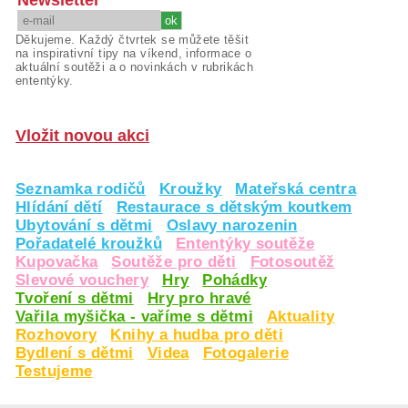
Newsletter
Děkujeme. Každý čtvrtek se můžete těšit
na inspirativní tipy na víkend, informace o
aktuální soutěži a o novinkách v rubrikách
ententýky.
Vložit novou akci
Seznamka rodičů
Kroužky
Mateřská centra
Hlídání dětí
Restaurace s dětským koutkem
Ubytování s dětmi
Oslavy narozenin
Pořadatelé kroužků
Ententýky soutěže
Kupovačka
Soutěže pro děti
Fotosoutěž
Slevové vouchery
Hry
Pohádky
Tvoření s dětmi
Hry pro hravé
Vařila myšička - vaříme s dětmi
Aktuality
Rozhovory
Knihy a hudba pro děti
Bydlení s dětmi
Videa
Fotogalerie
Testujeme