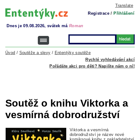
Translate
Registrace
/
Přihlášení
Dnes je 09.08.2026, svátek má
Roman
Úvod
/
Soutěže a slevy
/
Ententýky soutěže
Rychlé vyhledávání akcí
Pořádáte akci pro děti? Napište nám o ní!
Soutěž o knihu Viktorka a
vesmírná dobrodružství
Viktorka a vesmírná
dobrodružství je název nové
komiksové knihy z nakladatelství