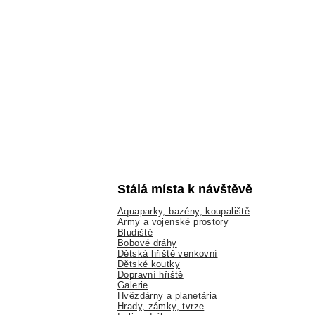
Stálá místa k návštěvě
Aquaparky, bazény, koupaliště
Army a vojenské prostory
Bludiště
Bobové dráhy
Dětská hřiště venkovní
Dětské koutky
Dopravní hřiště
Galerie
Hvězdárny a planetária
Hrady, zámky, tvrze