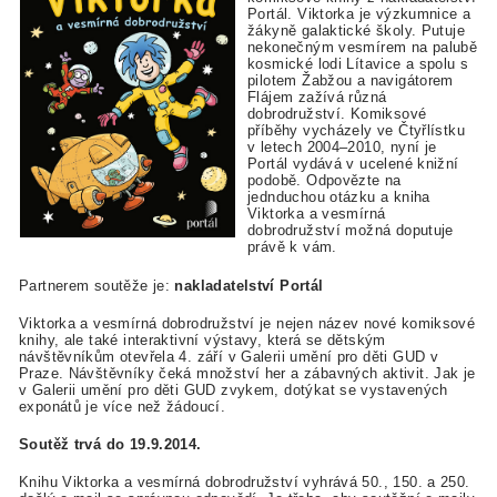
Portál. Viktorka je výzkumnice a
žákyně galaktické školy. Putuje
nekonečným vesmírem na palubě
kosmické lodi Lítavice a spolu s
pilotem Žabžou a navigátorem
Flájem zažívá různá
dobrodružství. Komiksové
příběhy vycházely ve Čtyřlístku
v letech 2004–2010, nyní je
Portál vydává v ucelené knižní
podobě. Odpovězte na
jednduchou otázku a kniha
Viktorka a vesmírná
dobrodružství možná doputuje
právě k vám.
Partnerem soutěže je:
nakladatelství Portál
Viktorka a vesmírná dobrodružství je nejen název nové komiksové
knihy, ale také interaktivní výstavy, která se dětským
návštěvníkům otevřela 4. září v Galerii umění pro děti GUD v
Praze. Návštěvníky čeká množství her a zábavných aktivit. Jak je
v Galerii umění pro děti GUD zvykem, dotýkat se vystavených
exponátů je více než žádoucí.
Soutěž trvá do 19.9.2014.
Knihu Viktorka a vesmírná dobrodružství vyhrává 50., 150. a 250.