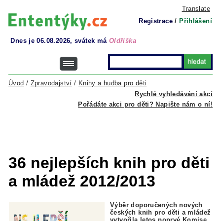
Translate
Registrace
/
Přihlášení
Dnes je 06.08.2026, svátek má
Oldřiška
Úvod
/
Zpravodajství
/
Knihy a hudba pro děti
Rychlé vyhledávání akcí
Pořádáte akci pro děti? Napište nám o ní!
36 nejlepších knih pro děti
a mládež 2012/2013
Výběr doporučených nových
českých knih pro děti a mládež
vytvořila letos poprvé Komise