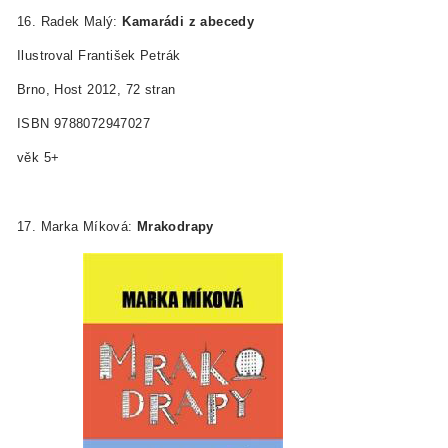
16. Radek Malý:
Kamarádi z abecedy
Ilustroval František Petrák
Brno, Host 2012, 72 stran
ISBN 978­80­7294­702­7
věk 5+
17. Marka Míková:
Mrakodrapy