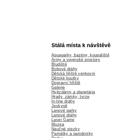
Stálá místa k návštěvě
Aquaparky, bazény, koupaliště
Army a vojenské prostory
Bludiště
Bobové dráhy
Dětská hřiště venkovní
Dětské koutky
Dopravní hřiště
Galerie
Hvězdárny a planetária
Hrady, zámky, tvrze
In-line dráhy
Jeskyně
Lanové parky
Lanové dráhy
Laser Game
Muzea
Naučné stezky
Památky a památníky