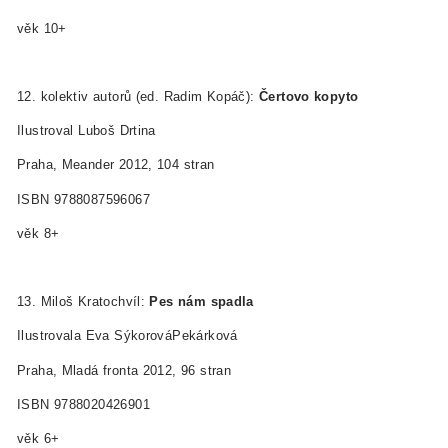
věk 10+
12. kolektiv autorů (ed. Radim Kopáč):
Čertovo kopyto
Ilustroval Luboš Drtina
Praha, Meander 2012, 104 stran
ISBN 978­80­87596­06­7
věk 8+
13. Miloš Kratochvíl:
Pes nám spadla
Ilustrovala Eva Sýkorová­Pekárková
Praha, Mladá fronta 2012, 96 stran
ISBN 978­80­204­2690­1
věk 6+