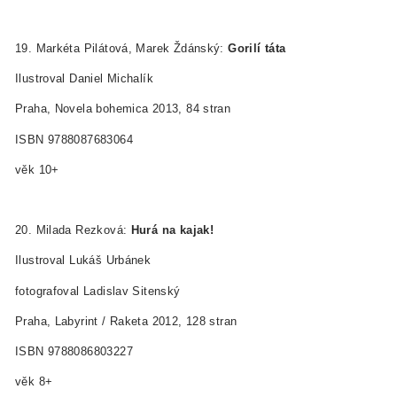
19. Markéta Pilátová, Marek Ždánský:
Gorilí táta
Ilustroval Daniel Michalík
Praha, Novela bohemica 2013, 84 stran
ISBN 978­80­87683­06­4
věk 10+
20. Milada Rezková:
Hurá na kajak!
Ilustroval Lukáš Urbánek
fotografoval Ladislav Sitenský
Praha, Labyrint / Raketa 2012, 128 stran
ISBN 978­80­86803­22­7
věk 8+