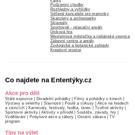
Parky
Podzemní chodby
Rozhledny a vyhlídky
Sdílené kanceláře pro maminky
Skanzeny a archeoparky
Skiareály
Sportovně - relaxační areály
Úniková hra
Westernová městečka a indiánské vesnice
Zábavní centra a areály
Zoologické a botanické zahrady
Kreativní prostor
Co najdete na Ententýky.cz
Akce pro děti
Stálé expozice
|
Divadelní pohádky
|
Filmy a pohádky v kinech
|
Výstavy a veletrhy
|
Slavnosti
|
Poutě a cirkusy
|
Akce na hradech
a zámcích
|
Karnevaly, festivaly, hudba, tanec
|
Tvořivé aktivity
|
Sportovní aktivity
|
Aktivity v přírodě
|
Soutěže, závody, hry
|
Vzdělávání
|
Pobytové akce a tábory
|
Ostatní zábava
|
TV
program
Tipy na výlet