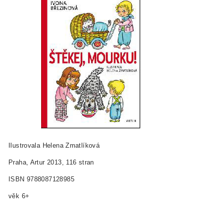
Ilustrovala Helena Zmatlíková
Praha, Artur 2013, 116 stran
ISBN 978­80­87128­98­5
věk 6+