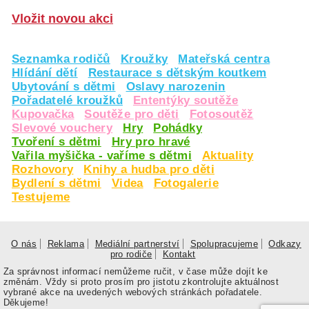
Vložit novou akci
Seznamka rodičů
Kroužky
Mateřská centra
Hlídání dětí
Restaurace s dětským koutkem
Ubytování s dětmi
Oslavy narozenin
Pořadatelé kroužků
Ententýky soutěže
Kupovačka
Soutěže pro děti
Fotosoutěž
Slevové vouchery
Hry
Pohádky
Tvoření s dětmi
Hry pro hravé
Vařila myšička - vaříme s dětmi
Aktuality
Rozhovory
Knihy a hudba pro děti
Bydlení s dětmi
Videa
Fotogalerie
Testujeme
O nás
Reklama
Mediální partnerství
Spolupracujeme
Odkazy
pro rodiče
Kontakt
Za správnost informací nemůžeme ručit, v čase může dojít ke
změnám. Vždy si proto prosím pro jistotu zkontrolujte aktuálnost
vybrané akce na uvedených webových stránkách pořadatele.
Děkujeme!