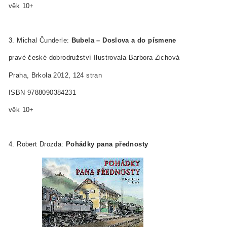
věk 10+
3. Michal Čunderle:
Bubela – Doslova a do písmene
pravé české dobrodružství Ilustrovala Barbora Zichová
Praha, Brkola 2012, 124 stran
ISBN 978­80­903842­3­1
věk 10+
4. Robert Drozda:
Pohádky pana přednosty