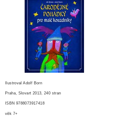
Ilustroval Adolf Born
Praha, Slovart 2013, 240 stran
ISBN 978­80­7391­741­8
věk 7+