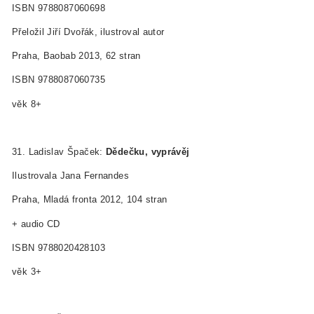
ISBN 978­80­87060­69­8
Přeložil Jiří Dvořák, ilustroval autor
Praha, Baobab 2013, 62 stran
ISBN 978­80­87060­73­5
věk 8+
31. Ladislav Špaček:
Dědečku, vyprávěj
Ilustrovala Jana Fernandes
Praha, Mladá fronta 2012, 104 stran
+ audio CD
ISBN 978­80­204­2810­3
věk 3+