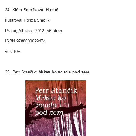
24. Klára Smolíková:
Husité
Ilustroval Honza Smolík
Praha, Albatros 2012, 56 stran
ISBN 978­80­00­02947­4
věk 10+
25. Petr Stančík:
Mrkev ho vcucla pod zem