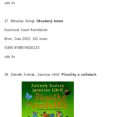
věk 4+
27. Miloslav Stingl:
Ukradený totem
Ilustroval Josef Kremláček
Brno, Jota 2013, 152 stran
ISBN 978­80­7462­013­3
věk 9+
28. Zdeněk Svěrák, Jaroslav Uhlíř:
Písničky o zvířatech