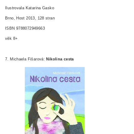
Ilustrovala Katarina Gasko
Brno, Host 2013, 128 stran
ISBN 978­80­7294­966­3
věk 8+
7. Michaela Fišarová:
Nikolina cesta