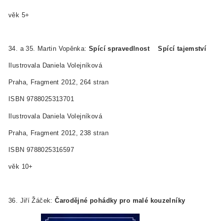
věk 5+
34. a 35. Martin Vopěnka:
Spící spravedlnost Spící tajemství
Ilustrovala Daniela Volejníková
Praha, Fragment 2012, 264 stran
ISBN 978­80­253­1370­1
Ilustrovala Daniela Volejníková
Praha, Fragment 2012, 238 stran
ISBN 978­80­253­1659­7
věk 10+
36. Jiří Žáček:
Čarodějné pohádky
pro malé kouzelníky