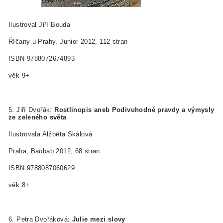
Ilustroval Jiří Bouda
Říčany u Prahy, Junior 2012, 112 stran
ISBN 978­80­7267­489­3
věk 9+
5. Jiří Dvořák:
Rostlinopis aneb Podivuhodné
pravdy a výmysly
ze zeleného světa
Ilustrovala Alžběta Skálová
Praha, Baobab 2012, 68 stran
ISBN 978­80­87060­62­9
věk 8+
6. Petra Dvořáková:
Julie mezi slovy