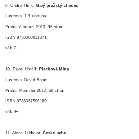
9. Ondřej Hník:
Malý pražský chodec
Ilustroval Jiří Votruba
Praha, Albatros 2013, 96 stran
ISBN 978­80­00­03107­1
věk 7+
10. Pavel Hrnčíř:
Plechová Mína
Ilustroval David Böhm
Praha, Meander 2012, 60 stran
ISBN 978­80­87596­18­0
věk 9+
11. Alena Ježková:
České nebe