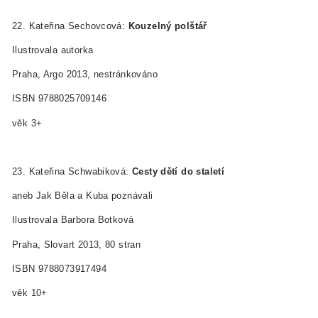
22. Kateřina Sechovcová:
Kouzelný polštář
Ilustrovala autorka
Praha, Argo 2013, nestránkováno
ISBN 978­80­257­0914­6
věk 3+
23. Kateřina Schwabiková:
Cesty dětí do staletí
aneb Jak Běla a Kuba poznávali
Ilustrovala Barbora Botková
Praha, Slovart 2013, 80 stran
ISBN 978­80­7391­749­4
věk 10+