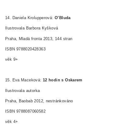
14. Daniela Krolupperová:
O’Bluda
Ilustrovala Barbora Kyšková
Praha, Mladá fronta 2013, 144 stran
ISBN 978­80­204­2836­3
věk 9+
15. Eva Maceková:
12 hodin s Oskarem
Ilustrovala autorka
Praha, Baobab 2012, nestránkováno
ISBN 978­80­87060­58­2
věk 4+