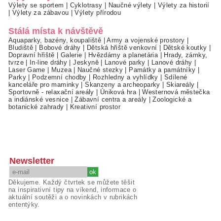
Výlety se sportem
|
Cyklotrasy
|
Naučné výlety
|
Výlety za historií
|
Výlety za zábavou
|
Výlety přírodou
Stálá místa k návštěvě
Aquaparky, bazény, koupaliště
|
Army a vojenské prostory
|
Bludiště
|
Bobové dráhy
|
Dětská hřiště venkovní
|
Dětské koutky
|
Dopravní hřiště
|
Galerie
|
Hvězdárny a planetária
|
Hrady, zámky,
tvrze
|
In-line dráhy
|
Jeskyně
|
Lanové parky
|
Lanové dráhy
|
Laser Game
|
Muzea
|
Naučné stezky
|
Památky a památníky
|
Parky
|
Podzemní chodby
|
Rozhledny a vyhlídky
|
Sdílené
kanceláře pro maminky
|
Skanzeny a archeoparky
|
Skiareály
|
Sportovně - relaxační areály
|
Úniková hra
|
Westernová městečka
a indiánské vesnice
|
Zábavní centra a areály
|
Zoologické a
botanické zahrady
|
Kreativní prostor
Newsletter
Děkujeme. Každý čtvrtek se můžete těšit
na inspirativní tipy na víkend, informace o
aktuální soutěži a o novinkách v rubrikách
ententýky.