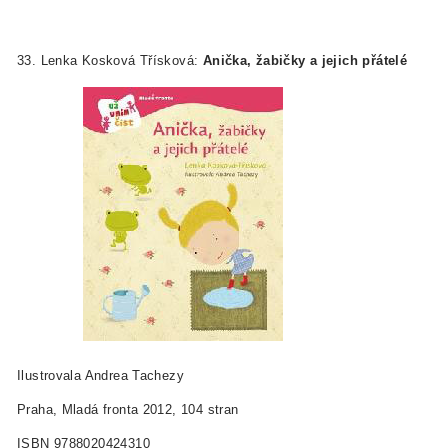
33. Lenka Kosková Třísková:
Anička, žabičky a jejich přátelé
Ilustrovala Andrea Tachezy
Praha, Mladá fronta 2012, 104 stran
ISBN 978­80­204­2431­0