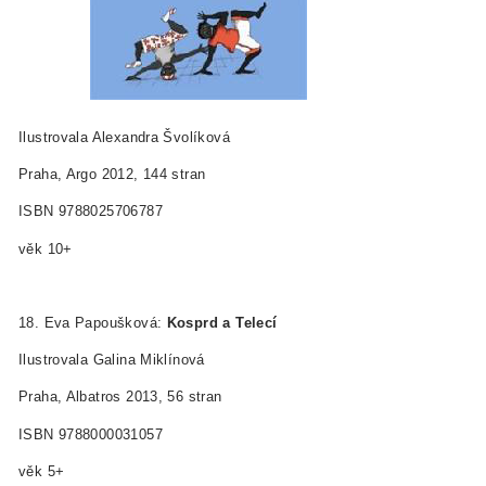
Ilustrovala Alexandra Švolíková
Praha, Argo 2012, 144 stran
ISBN 978­80­257­0678­7
věk 10+
18. Eva Papoušková:
Kosprd a Telecí
Ilustrovala Galina Miklínová
Praha, Albatros 2013, 56 stran
ISBN 978­80­00­03105­7
věk 5+