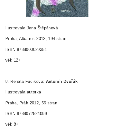
Ilustrovala Jana Štěpánová
Praha, Albatros 2012, 194 stran
ISBN 978­80­00­02935­1
věk 12+
8. Renáta Fučíková:
Antonín Dvořák
Ilustrovala autorka
Praha, Práh 2012, 56 stran
ISBN 978­80­7252­409­9
věk 8+