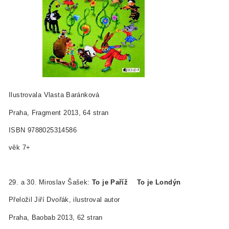
Ilustrovala Vlasta Baránková
Praha, Fragment 2013, 64 stran
ISBN 978­80­253­1458­6
věk 7+
29. a 30. Miroslav Šašek:
To je Paříž To je Londýn
Přeložil Jiří Dvořák, ilustroval autor
Praha, Baobab 2013, 62 stran