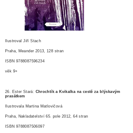
Ilustroval Jiří Stach
Praha, Meander 2013, 128 stran
ISBN 978­80­87596­23­4
věk 9+
26. Ester Stará:
Chrochtík a Kvikalka na cestě
za blýskavým
prasátkem
Ilustrovala Martina Matlovičová
Praha, Nakladatelství 65. pole 2012, 64 stran
ISBN 978­80­87506­09­7