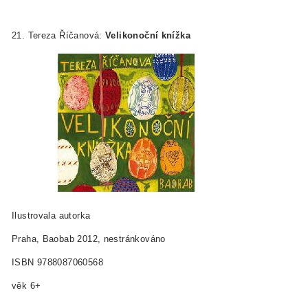
21. Tereza Říčanová:
Velikonoční knížka
Ilustrovala autorka
Praha, Baobab 2012, nestránkováno
ISBN 978­80­87060­56­8
věk 6+