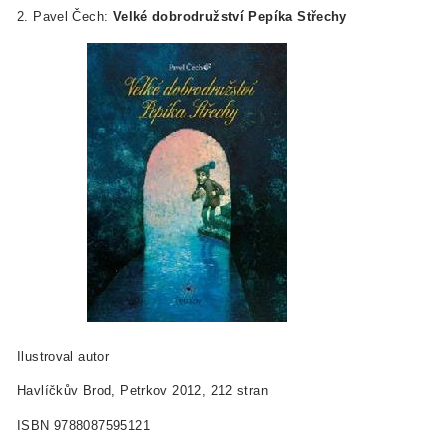
2. Pavel Čech:
Velké dobrodružství Pepíka Střechy
Ilustroval autor
Havlíčkův Brod, Petrkov 2012, 212 stran
ISBN 978­80­87595­12­1