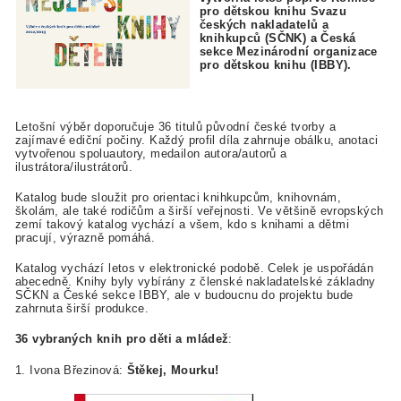
pro dětskou knihu Svazu
českých nakladatelů a
knihkupců (SČNK) a Česká
sekce Mezinárodní organizace
pro dětskou knihu (IBBY).
Letošní výběr doporučuje 36 titulů původní české tvorby a
zajímavé ediční počiny. Každý profil díla zahrnuje obálku, anotaci
vytvořenou spoluautory, medailon autora/autorů a
ilustrátora/ilustrátorů.
Katalog bude sloužit pro orientaci knihkupcům, knihovnám,
školám, ale také rodičům a širší veřejnosti. Ve většině evropských
zemí takový katalog vychází a všem, kdo s knihami a dětmi
pracují, výrazně pomáhá.
Katalog vychází letos v elektronické podobě. Celek je uspořádán
abecedně. Knihy byly vybírány z členské nakladatelské základny
SČKN a České sekce IBBY, ale v budoucnu do projektu bude
zahrnuta širší produkce.
36 vybraných knih pro děti a mládež
:
1. Ivona Březinová:
Štěkej, Mourku!