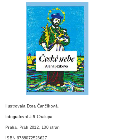
Ilustrovala Dora Čančíková,
fotografoval Jiří Chalupa
Praha, Práh 2012, 100 stran
ISBN 978­80­7252­362­7