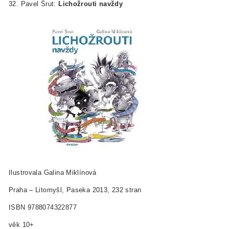
32. Pavel Šrut:
Lichožrouti navždy
Ilustrovala Galina Miklínová
Praha – Litomyšl, Paseka 2013, 232 stran
ISBN 978­80­7432­287­7
věk 10+