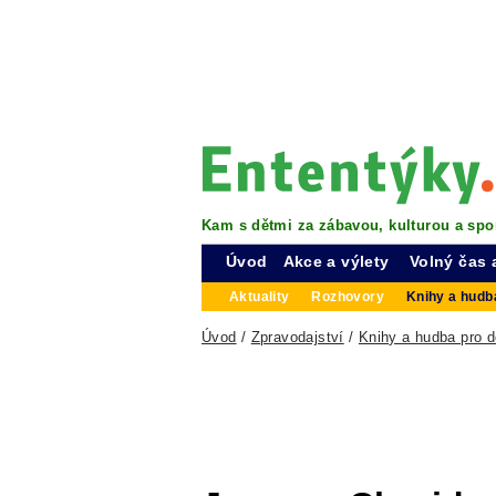
Kam s dětmi za zábavou, kulturou a spo
Úvod
Akce a výlety
Volný čas 
Aktuality
Rozhovory
Knihy a hudba
Úvod
/
Zpravodajství
/
Knihy a hudba pro d