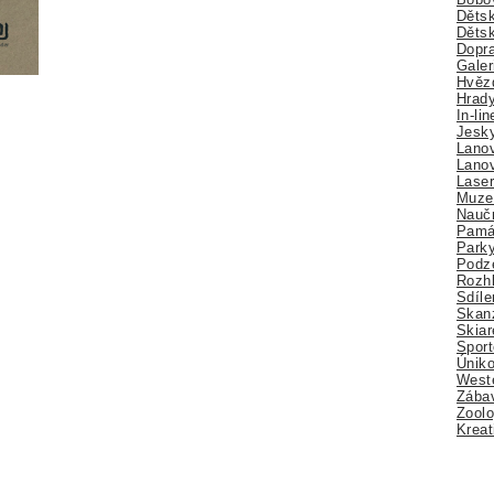
Dětsk
Děts
Dopra
Galer
Hvězd
Hrady
In-li
Jesk
Lano
Lano
Lase
Muze
Nauč
Pamá
Park
Podz
Rozhl
Sdíle
Skan
Skiar
Sport
Úniko
Weste
Zábav
Zoolo
Kreat