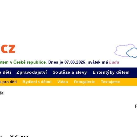
rtem v České republice.
Dnes je 07.08.2026, svátek má
Lada
a děti
Zpravodajství
Soutěže a slevy
Ententýky dětem
 pro děti
Bydlení s dětmi
Videa
Fotogalerie
Testujeme
ěti
P