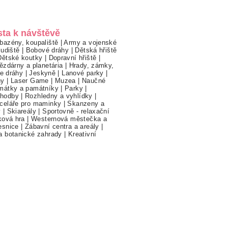
sta k návštěvě
bazény, koupaliště
|
Army a vojenské
ludiště
|
Bobové dráhy
|
Dětská hřiště
Dětské koutky
|
Dopravní hřiště
|
ězdárny a planetária
|
Hrady, zámky,
ne dráhy
|
Jeskyně
|
Lanové parky
|
hy
|
Laser Game
|
Muzea
|
Naučné
mátky a památníky
|
Parky
|
hodby
|
Rozhledny a vyhlídky
|
celáře pro maminky
|
Skanzeny a
y
|
Skiareály
|
Sportovně - relaxační
ková hra
|
Westernová městečka a
esnice
|
Zábavní centra a areály
|
a botanické zahrady
|
Kreativní