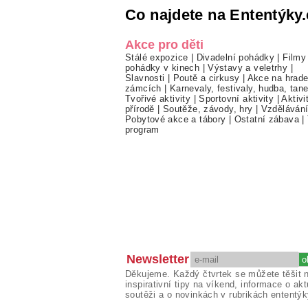
Co najdete na Ententýky.
Akce pro děti
Stálé expozice
|
Divadelní pohádky
|
Filmy
pohádky v kinech
|
Výstavy a veletrhy
|
Slavnosti
|
Poutě a cirkusy
|
Akce na hrade
zámcích
|
Karnevaly, festivaly, hudba, tan
Tvořivé aktivity
|
Sportovní aktivity
|
Aktivi
přírodě
|
Soutěže, závody, hry
|
Vzděláván
Pobytové akce a tábory
|
Ostatní zábava
|
program
Newsletter
Děkujeme. Každý čtvrtek se můžete těšit 
inspirativní tipy na víkend, informace o akt
soutěži a o novinkách v rubrikách ententýk