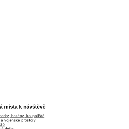
lá místa k návštěvě
arky, bazény, koupaliště
a vojenské prostory
ště
vé dráhy