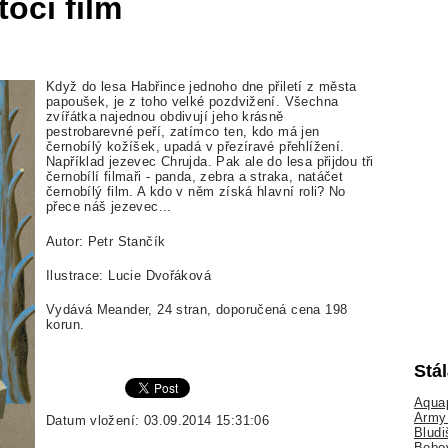
očí film
Když do lesa Habřince jednoho dne přiletí z města
papoušek, je z toho velké pozdvižení. Všechna
zvířátka najednou obdivují jeho krásně
pestrobarevné peří, zatímco ten, kdo má jen
černobílý kožíšek, upadá v přezíravé přehlížení.
Například jezevec Chrujda. Pak ale do lesa přijdou tři
černobílí filmaři - panda, zebra a straka, natáčet
černobílý film. A kdo v něm získá hlavní roli? No
přece náš jezevec...
Autor: Petr Stančík
Ilustrace: Lucie Dvořáková
Vydává Meander, 24 stran, doporučená cena 198
korun.
Stá
Aquap
Army 
Datum vložení: 03.09.2014 15:31:06
Bludi
Bobo