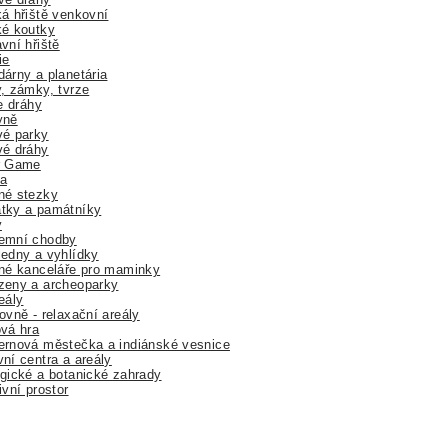
á hřiště venkovní
ké koutky
vní hřiště
ie
árny a planetária
, zámky, tvrze
ne dráhy
yně
vé parky
vé dráhy
r Game
a
né stezky
tky a památníky
y
emní chodby
edny a vyhlídky
né kanceláře pro maminky
zeny a archeoparky
eály
ovně - relaxační areály
vá hra
rnová městečka a indiánské vesnice
ní centra a areály
gické a botanické zahrady
ivní prostor