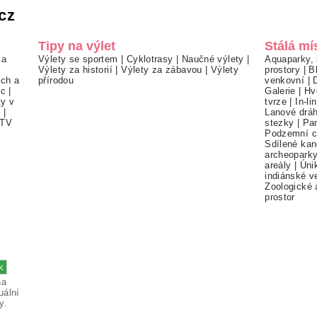
cz
Tipy na výlet
Stálá mí
 a
Výlety se sportem
|
Cyklotrasy
|
Naučné výlety
|
Aquaparky, 
Výlety za historií
|
Výlety za zábavou
|
Výlety
prostory
|
B
ch a
přírodou
venkovní
|
ec
|
Galerie
|
Hv
ty v
tvrze
|
In-li
í
|
Lanové drá
TV
stezky
|
Pa
Podzemní c
Sdílené kan
archeopark
areály
|
Úni
indiánské v
Zoologické 
prostor
na
uální
y.