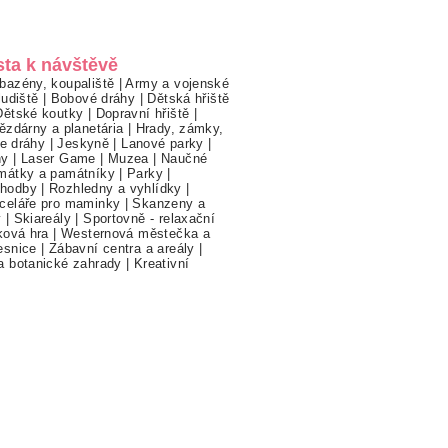
sta k návštěvě
bazény, koupaliště
|
Army a vojenské
ludiště
|
Bobové dráhy
|
Dětská hřiště
Dětské koutky
|
Dopravní hřiště
|
ězdárny a planetária
|
Hrady, zámky,
ne dráhy
|
Jeskyně
|
Lanové parky
|
hy
|
Laser Game
|
Muzea
|
Naučné
mátky a památníky
|
Parky
|
hodby
|
Rozhledny a vyhlídky
|
celáře pro maminky
|
Skanzeny a
y
|
Skiareály
|
Sportovně - relaxační
ková hra
|
Westernová městečka a
esnice
|
Zábavní centra a areály
|
a botanické zahrady
|
Kreativní