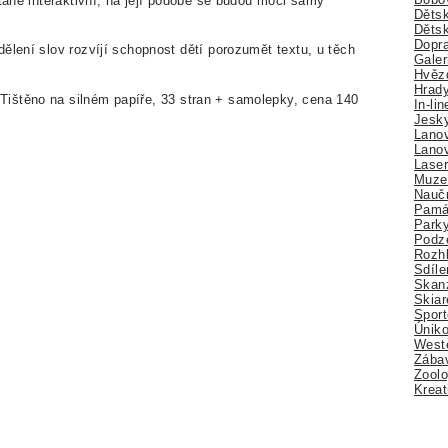
stane interaktivní; na její podobě se budou moci samy
Dětsk
Děts
Dopra
ělení slov rozvíjí schopnost dětí porozumět textu, u těch
Galer
Hvězd
Hrady
Tištěno na silném papíře, 33 stran + samolepky, cena 140
In-li
Jesk
Lano
Lano
Lase
Muze
Nauč
Pamá
Park
Podz
Rozhl
Sdíle
Skan
Skiar
Sport
Úniko
Weste
Zábav
Zoolo
Kreat