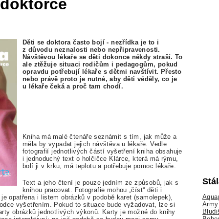
 doktorce
Děti se doktora často bojí - nezřídka je to i
z důvodu neznalosti nebo nepřipravenosti.
Návštěvou lékaře se děti dokonce někdy straší. To
ale ztěžuje situaci rodičům i pedagogům, pokud
opravdu potřebují lékaře s dětmi navštívit. Přesto
nebo právě proto je nutné, aby děti věděly, co je
u lékaře čeká a proč tam chodí.
Kniha má malé čtenáře seznámit s tím, jak může a
měla by vypadat jejich návštěva u lékaře. Vedle
fotografií jednotlivých částí vyšetření kniha obsahuje
i jednoduchý text o holčičce Klárce, která má rýmu,
bolí ji v krku, má teplotu a potřebuje pomoc lékaře.
Stá
Text a jeho čtení je pouze jedním ze způsobů, jak s
knihou pracovat. Fotografie mohou „číst“ děti i
Aquap
je opatřena i listem obrázků v podobě karet (samolepek),
Army 
odce vyšetřením. Pokud to situace bude vyžadovat, lze si
Bludi
 karty obrázků jednotlivých výkonů. Karty je možné do knihy
Bobo