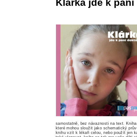
Klárka jde k paní
samostatně, bez návaznosti na text. Kniha 
které mohou sloužit jako schematický prův
knihu vzít k lékaři celou, nebo použít jen