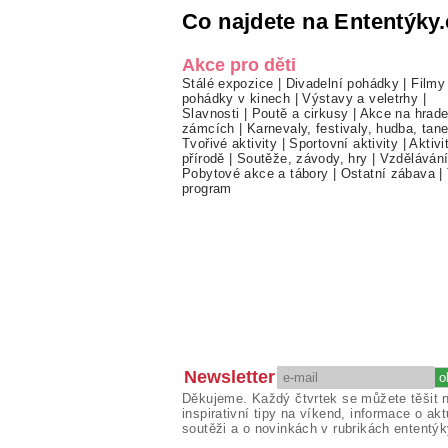
Co najdete na Ententýky.
Akce pro děti
Stálé expozice
|
Divadelní pohádky
|
Filmy
pohádky v kinech
|
Výstavy a veletrhy
|
Slavnosti
|
Poutě a cirkusy
|
Akce na hrade
zámcích
|
Karnevaly, festivaly, hudba, tan
Tvořivé aktivity
|
Sportovní aktivity
|
Aktivi
přírodě
|
Soutěže, závody, hry
|
Vzděláván
Pobytové akce a tábory
|
Ostatní zábava
|
program
Newsletter
Děkujeme. Každý čtvrtek se můžete těšit 
inspirativní tipy na víkend, informace o akt
soutěži a o novinkách v rubrikách ententýk