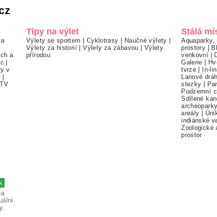
cz
Tipy na výlet
Stálá mí
 a
Výlety se sportem
|
Cyklotrasy
|
Naučné výlety
|
Aquaparky, 
Výlety za historií
|
Výlety za zábavou
|
Výlety
prostory
|
B
ch a
přírodou
venkovní
|
ec
|
Galerie
|
Hv
ty v
tvrze
|
In-li
í
|
Lanové drá
TV
stezky
|
Pa
Podzemní c
Sdílené kan
archeopark
areály
|
Úni
indiánské v
Zoologické 
prostor
na
uální
y.