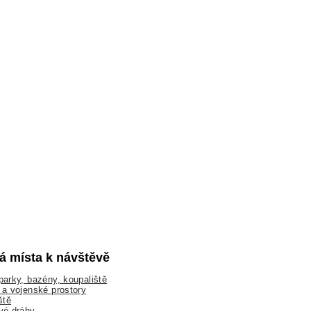
lá místa k návštěvě
arky, bazény, koupaliště
a vojenské prostory
ště
vé dráhy