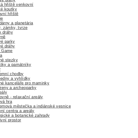
á hřiště venkovní
ké koutky
vní hřiště
ie
árny a planetária
, zámky, tvrze
ne dráhy
yně
vé parky
vé dráhy
r Game
a
né stezky
tky a památníky
y
emní chodby
edny a vyhlídky
né kanceláře pro maminky
zeny a archeoparky
eály
ovně - relaxační areály
vá hra
rnová městečka a indiánské vesnice
ní centra a areály
gické a botanické zahrady
ivní prostor