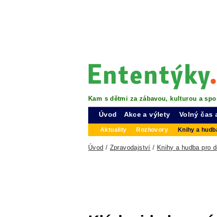
Kam s dětmi za zábavou, kulturou a spo
Úvod
Akce a výlety
Volný čas 
Aktuality
Rozhovory
Knihy a hudba
Úvod
/
Zpravodajství
/
Knihy a hudba pro d