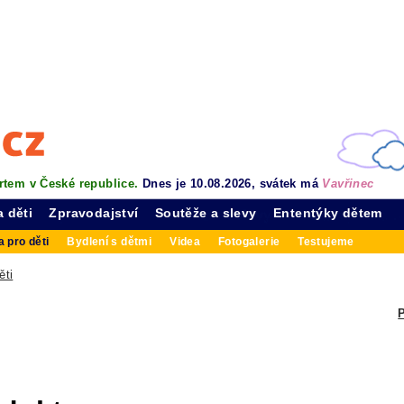
rtem v České republice.
Dnes je 10.08.2026, svátek má
Vavřinec
a děti
Zpravodajství
Soutěže a slevy
Ententýky dětem
 pro děti
Bydlení s dětmi
Videa
Fotogalerie
Testujeme
ěti
P