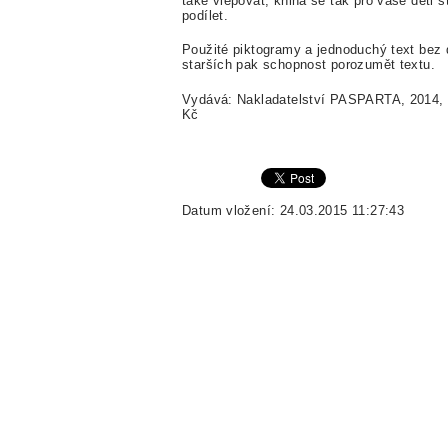
také vlepovat, kniha se tak pro vaše děti 
podílet.
Použité piktogramy a jednoduchý text bez d
starších pak schopnost porozumět textu.
Vydává: Nakladatelství PASPARTA, 2014,
Kč
Datum vložení: 24.03.2015 11:27:43