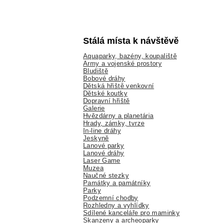
Stálá místa k návštěvě
Aquaparky, bazény, koupaliště
Army a vojenské prostory
Bludiště
Bobové dráhy
Dětská hřiště venkovní
Dětské koutky
Dopravní hřiště
Galerie
Hvězdárny a planetária
Hrady, zámky, tvrze
In-line dráhy
Jeskyně
Lanové parky
Lanové dráhy
Laser Game
Muzea
Naučné stezky
Památky a památníky
Parky
Podzemní chodby
Rozhledny a vyhlídky
Sdílené kanceláře pro maminky
Skanzeny a archeoparky