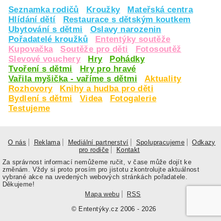
Seznamka rodičů
Kroužky
Mateřská centra
Hlídání dětí
Restaurace s dětským koutkem
Ubytování s dětmi
Oslavy narozenin
Pořadatelé kroužků
Ententýky soutěže
Kupovačka
Soutěže pro děti
Fotosoutěž
Slevové vouchery
Hry
Pohádky
Tvoření s dětmi
Hry pro hravé
Vařila myšička - vaříme s dětmi
Aktuality
Rozhovory
Knihy a hudba pro děti
Bydlení s dětmi
Videa
Fotogalerie
Testujeme
O nás
Reklama
Mediální partnerství
Spolupracujeme
Odkazy
pro rodiče
Kontakt
Za správnost informací nemůžeme ručit, v čase může dojít ke
změnám. Vždy si proto prosím pro jistotu zkontrolujte aktuálnost
vybrané akce na uvedených webových stránkách pořadatele.
Děkujeme!
Mapa webu
RSS
© Ententýky.cz 2006 - 2026