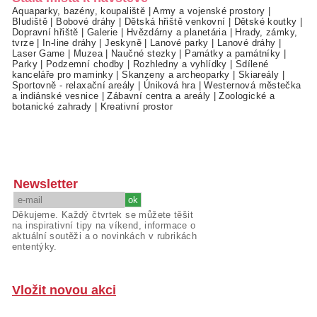
Aquaparky, bazény, koupaliště
|
Army a vojenské prostory
|
Bludiště
|
Bobové dráhy
|
Dětská hřiště venkovní
|
Dětské koutky
|
Dopravní hřiště
|
Galerie
|
Hvězdárny a planetária
|
Hrady, zámky,
tvrze
|
In-line dráhy
|
Jeskyně
|
Lanové parky
|
Lanové dráhy
|
Laser Game
|
Muzea
|
Naučné stezky
|
Památky a památníky
|
Parky
|
Podzemní chodby
|
Rozhledny a vyhlídky
|
Sdílené
kanceláře pro maminky
|
Skanzeny a archeoparky
|
Skiareály
|
Sportovně - relaxační areály
|
Úniková hra
|
Westernová městečka
a indiánské vesnice
|
Zábavní centra a areály
|
Zoologické a
botanické zahrady
|
Kreativní prostor
Newsletter
Děkujeme. Každý čtvrtek se můžete těšit
na inspirativní tipy na víkend, informace o
aktuální soutěži a o novinkách v rubrikách
ententýky.
Vložit novou akci