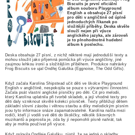
Biscuits je první oficiální
album souboru Playground
English a obsahuje 27 písní
pro děti v angličtině od úplně
jednoduchých říkanek po
složitější příběhy. Deska skvěle
slouží nejen při výuce
anglického jazyka, ale zároveň
je to plnohodnotné hudební
album k poslechu.
Deska obsahuje 27 písní, z nichž některé mají jednodušší texty a
mohou sloužit jako příjemná pomůcka při výuce angličtiny, jiné
zaujmou lehkou ironií a složitějším příběhem. Produkce nahrávky
Frog Biscuits se ujal Ondřej Galuška (Eggnoise, The Odd Gifts).
Když začala Karolína Shipstead učit děti ve školce Playground
English v angličtině, nespokojila se pouze s výtvarnými činnostmi.
Začala psát vlastní anglické písničky pro děti. Cit pro melodii,
který Karolína uplatnila při tvorbě skladeb, a její vhodné texty pro
děti daly vzniknout skvělé kolekci písniček. Texty přibližují dětem
základní slovní zásobu i větnou stavbu a díky melodickým písním
jsou tyto informace snáze zapamatovatelné. Karolína našla mezi
rodiči, kteří jí vodili své děti do školičky, několik šikovných
muzikantů a poprosila je, zda by jí nepomohli písně nahrát, tak
aby je mohla používat při výuce.
Když oslovila Ondřeje Galušku, zjistil, že se jedná o skladby,