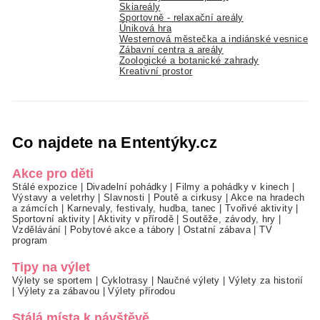
Skiareály
Sportovně - relaxační areály
Úniková hra
Westernová městečka a indiánské vesnice
Zábavní centra a areály
Zoologické a botanické zahrady
Kreativní prostor
Co najdete na Ententýky.cz
Akce pro děti
Stálé expozice
|
Divadelní pohádky
|
Filmy a pohádky v kinech
|
Výstavy a veletrhy
|
Slavnosti
|
Poutě a cirkusy
|
Akce na hradech
a zámcích
|
Karnevaly, festivaly, hudba, tanec
|
Tvořivé aktivity
|
Sportovní aktivity
|
Aktivity v přírodě
|
Soutěže, závody, hry
|
Vzdělávání
|
Pobytové akce a tábory
|
Ostatní zábava
|
TV
program
Tipy na výlet
Výlety se sportem
|
Cyklotrasy
|
Naučné výlety
|
Výlety za historií
|
Výlety za zábavou
|
Výlety přírodou
Stálá místa k návštěvě