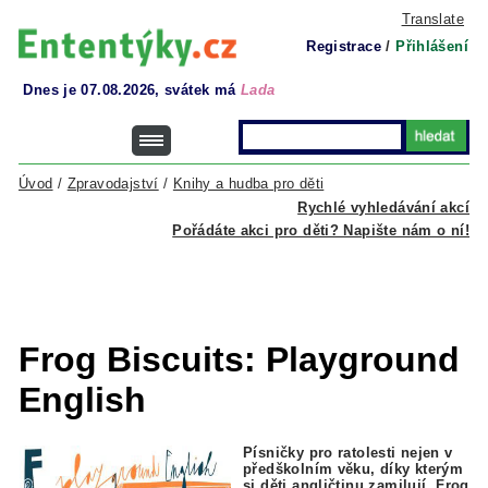
Translate
Registrace
/
Přihlášení
Dnes je 07.08.2026, svátek má
Lada
Úvod
/
Zpravodajství
/
Knihy a hudba pro děti
Rychlé vyhledávání akcí
Pořádáte akci pro děti? Napište nám o ní!
Frog Biscuits: Playground
English
Písničky pro ratolesti nejen v
předškolním věku, díky kterým
si děti angličtinu zamilují. Frog