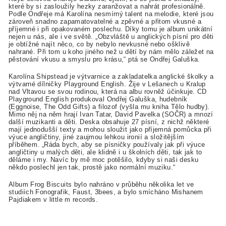
které by si zasloužily hezky zaranžovat a nahrát profesionálně.
Podle Ondřeje má Karolína nesmírný talent na melodie, které jsou
zároveň snadno zapamatovatelné a zpěvné a přitom vkusné a
příjemné i při opakovaném poslechu. Díky tomu je album unikátní
nejen u nás, ale i ve světě. „Obzvláště u anglických písní pro děti
je obtížné najít něco, co by nebylo nevkusné nebo ošklivě
nahrané. Při tom u koho jiného než u dětí by nám mělo záležet na
pěstování vkusu a smyslu pro krásu,“ ptá se Ondřej Galuška.
Karolína Shipstead je výtvarnice a zakladatelka anglické školky a
výtvarné dílničky Playground English. Žije v Lešanech u Kralup
nad Vltavou se svou rodinou, která na albu rovněž účinkuje. CD
Playground English produkoval Ondřej Galuška, hudebník
(Eggnoise, The Odd Gifts) a filozof (vyšla mu kniha Tělo hudby).
Mimo něj na něm hrají Ivan Tatar, David Pavelka (SOČR) a mnozí
další muzikanti a děti. Deska obsahuje 27 písní, z nichž některé
mají jednodušší texty a mohou sloužit jako příjemná pomůcka při
výuce angličtiny, jiné zaujmou lehkou ironií a složitějším
příběhem. „Ráda bych, aby se písničky používaly jak při výuce
angličtiny u malých děti, ale klidně i u školních děti, tak jak to
děláme i my. Navíc by mě moc potěšilo, kdyby si naši desku
někdo poslechl jen tak, prostě jako normální muziku.“
Album Frog Biscuits bylo nahráno v průběhu několika let ve
studiích Fonografik, Faust, 3bees, a bylo smícháno Mishanem
Pajdiakem v little m records.