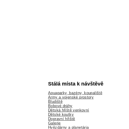
Stálá místa k návštěvě
Aquaparky, bazény, koupaliště
Army a vojenské prostory
Bludiště
Bobové dráhy
Dětská hřiště venkovní
Dětské koutky
Dopravní hřiště
Galerie
Hvězdárny a planetária