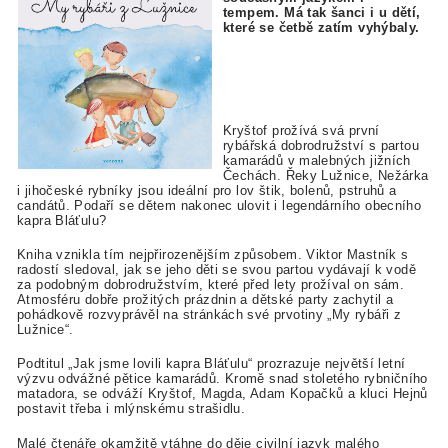
tempem.
Má tak šanci i u dětí,
které se četbě zatím vyhýbaly.
Kryštof prožívá svá první
rybářská dobrodružství s partou
kamarádů v malebných jižních
Čechách. Řeky Lužnice, Nežárka
i jihočeské rybníky jsou ideální pro lov štik, bolenů, pstruhů a
candátů. Podaří se dětem nakonec ulovit i legendárního obecního
kapra Bláťulu?
Kniha vznikla tím nejpřirozenějším způsobem. Viktor Mastník s
radostí sledoval, jak se jeho děti se svou partou vydávají k vodě
za podobným dobrodružstvím, které před lety prožíval on sám.
Atmosféru dobře prožitých prázdnin a dětské party zachytil a
pohádkově rozvyprávěl na stránkách své prvotiny „My rybáři z
Lužnice“.
Podtitul „Jak jsme lovili kapra Bláťulu“ prozrazuje největší letní
výzvu odvážné pětice kamarádů. Kromě snad stoletého rybničního
matadora, se odváží Kryštof, Magda, Adam Kopačků a kluci Hejnů
postavit třeba
i mlýnskému strašidlu.
Malé čtenáře okamžitě vtáhne do děje civilní jazyk malého