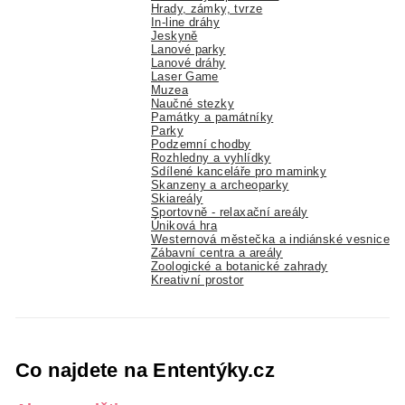
Hrady, zámky, tvrze
In-line dráhy
Jeskyně
Lanové parky
Lanové dráhy
Laser Game
Muzea
Naučné stezky
Památky a památníky
Parky
Podzemní chodby
Rozhledny a vyhlídky
Sdílené kanceláře pro maminky
Skanzeny a archeoparky
Skiareály
Sportovně - relaxační areály
Úniková hra
Westernová městečka a indiánské vesnice
Zábavní centra a areály
Zoologické a botanické zahrady
Kreativní prostor
Co najdete na Ententýky.cz