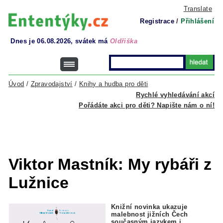
Translate
Registrace
/
Přihlášení
Dnes je 06.08.2026, svátek má
Oldřiška
Úvod
/
Zpravodajství
/
Knihy a hudba pro děti
Rychlé vyhledávání akcí
Pořádáte akci pro děti? Napište nám o ní!
Viktor Mastník: My rybáři z
Lužnice
Knižní novinka ukazuje
malebnost jižních Čech
současným jazykem
i