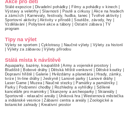
Akce pro děti
Stálé expozice
|
Divadelní pohádky
|
Filmy a pohádky v kinech
|
Výstavy a veletrhy
|
Slavnosti
|
Poutě a cirkusy
|
Akce na hradech
a zámcích
|
Karnevaly, festivaly, hudba, tanec
|
Tvořivé aktivity
|
Sportovní aktivity
|
Aktivity v přírodě
|
Soutěže, závody, hry
|
Vzdělávání
|
Pobytové akce a tábory
|
Ostatní zábava
|
TV
program
Tipy na výlet
Výlety se sportem
|
Cyklotrasy
|
Naučné výlety
|
Výlety za historií
|
Výlety za zábavou
|
Výlety přírodou
Stálá místa k návštěvě
Aquaparky, bazény, koupaliště
|
Army a vojenské prostory
|
Bludiště
|
Bobové dráhy
|
Dětská hřiště venkovní
|
Dětské koutky
|
Dopravní hřiště
|
Galerie
|
Hvězdárny a planetária
|
Hrady, zámky,
tvrze
|
In-line dráhy
|
Jeskyně
|
Lanové parky
|
Lanové dráhy
|
Laser Game
|
Muzea
|
Naučné stezky
|
Památky a památníky
|
Parky
|
Podzemní chodby
|
Rozhledny a vyhlídky
|
Sdílené
kanceláře pro maminky
|
Skanzeny a archeoparky
|
Skiareály
|
Sportovně - relaxační areály
|
Úniková hra
|
Westernová městečka
a indiánské vesnice
|
Zábavní centra a areály
|
Zoologické a
botanické zahrady
|
Kreativní prostor