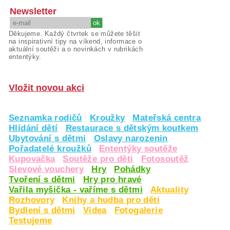
Newsletter
Děkujeme. Každý čtvrtek se můžete těšit
na inspirativní tipy na víkend, informace o
aktuální soutěži a o novinkách v rubrikách
ententýky.
Vložit novou akci
Seznamka rodičů
Kroužky
Mateřská centra
Hlídání dětí
Restaurace s dětským koutkem
Ubytování s dětmi
Oslavy narozenin
Pořadatelé kroužků
Ententýky soutěže
Kupovačka
Soutěže pro děti
Fotosoutěž
Slevové vouchery
Hry
Pohádky
Tvoření s dětmi
Hry pro hravé
Vařila myšička - vaříme s dětmi
Aktuality
Rozhovory
Knihy a hudba pro děti
Bydlení s dětmi
Videa
Fotogalerie
Testujeme