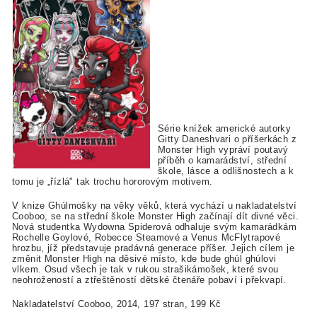
Série knížek americké autorky
Gitty Daneshvari o příšerkách z
Monster High vypráví poutavý
příběh o kamarádství, střední
škole, lásce a odlišnostech a k
tomu je „řízlá" tak trochu hororovým motivem.
V knize Ghúlmošky na věky věků, která vychází u nakladatelství
Cooboo, se na střední škole Monster High začínají dít divné věci.
Nová studentka Wydowna Spiderová odhaluje svým kamarádkám
Rochelle Goylové, Robecce Steamové a Venus McFlytrapové
hrozbu, jíž představuje pradávná generace příšer. Jejich cílem je
změnit Monster High na děsivé místo, kde bude ghúl ghúlovi
vlkem. Osud všech je tak v rukou strašikámošek, které svou
neohrožeností a ztřeštěností dětské čtenáře pobaví i překvapí.
Nakladatelství Cooboo, 2014, 197 stran, 199 Kč