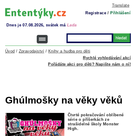
Translate
Registrace
/
Přihlášení
Dnes je 07.08.2026, svátek má
Lada
Úvod
/
Zpravodajství
/
Knihy a hudba pro děti
Rychlé vyhledávání akcí
Pořádáte akci pro děti? Napište nám o ní!
Ghúlmošky na věky věků
Čtvrté pokračování oblíbené
série o příšerkách ze
strašidelné školy Monster
High.