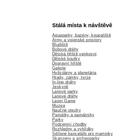
Stálá místa k návštěvě
Aquaparky, bazény, koupaliště
Army a vojenské prostory
Bludiště
Bobové dráhy
Dětská hřiště venkovní
Dětské koutky
Dopravní hřiště
Galerie
Hvězdárny a planetária
Hrady, zámky, tvrze
In-line dráhy
Jeskyně
Lanové parky
Lanové dráhy
Laser Game
Muzea
Naučné stezky
Památky a památníky
Parky
Podzemní chodby
Rozhledny a vyhlídky
Sdílené kanceláře pro maminky
Skanzeny a archeoparky