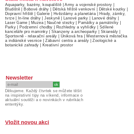
Aquaparky, bazény, koupaliště
|
Army a vojenské prostory
|
Bludiště
|
Bobové dráhy
|
Dětská hřiště venkovní
|
Dětské koutky
|
Dopravní hřiště
|
Galerie
|
Hvězdárny a planetária
|
Hrady, zámky,
tvrze
|
In-line dráhy
|
Jeskyně
|
Lanové parky
|
Lanové dráhy
|
Laser Game
|
Muzea
|
Naučné stezky
|
Památky a památníky
|
Parky
|
Podzemní chodby
|
Rozhledny a vyhlídky
|
Sdílené
kanceláře pro maminky
|
Skanzeny a archeoparky
|
Skiareály
|
Sportovně - relaxační areály
|
Úniková hra
|
Westernová městečka
a indiánské vesnice
|
Zábavní centra a areály
|
Zoologické a
botanické zahrady
|
Kreativní prostor
Newsletter
Děkujeme. Každý čtvrtek se můžete těšit
na inspirativní tipy na víkend, informace o
aktuální soutěži a o novinkách v rubrikách
ententýky.
Vložit novou akci