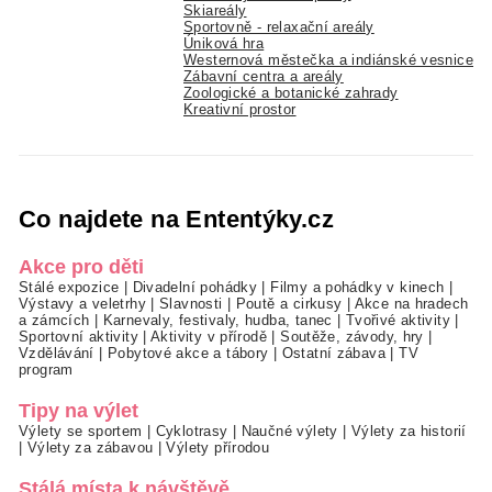
Skiareály
Sportovně - relaxační areály
Úniková hra
Westernová městečka a indiánské vesnice
Zábavní centra a areály
Zoologické a botanické zahrady
Kreativní prostor
Co najdete na Ententýky.cz
Akce pro děti
Stálé expozice
|
Divadelní pohádky
|
Filmy a pohádky v kinech
|
Výstavy a veletrhy
|
Slavnosti
|
Poutě a cirkusy
|
Akce na hradech
a zámcích
|
Karnevaly, festivaly, hudba, tanec
|
Tvořivé aktivity
|
Sportovní aktivity
|
Aktivity v přírodě
|
Soutěže, závody, hry
|
Vzdělávání
|
Pobytové akce a tábory
|
Ostatní zábava
|
TV
program
Tipy na výlet
Výlety se sportem
|
Cyklotrasy
|
Naučné výlety
|
Výlety za historií
|
Výlety za zábavou
|
Výlety přírodou
Stálá místa k návštěvě