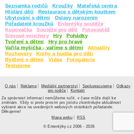
Seznamka rodičů
Kroužky
Mateřská centra
Hlídání dětí
Restaurace s dětským koutkem
Ubytování s dětmi
Oslavy narozenin
Pořadatelé kroužků
Ententýky soutěže
Kupovačka
Soutěže pro děti
Fotosoutěž
Slevové vouchery
Hry
Pohádky
Tvoření s dětmi
Hry pro hravé
Vařila myšička - vaříme s dětmi
Aktuality
Rozhovory
Knihy a hudba pro děti
Bydlení s dětmi
Videa
Fotogalerie
Testujeme
O nás
Reklama
Mediální partnerství
Spolupracujeme
Odkazy
pro rodiče
Kontakt
Za správnost informací nemůžeme ručit, v čase může dojít ke
změnám. Vždy si proto prosím pro jistotu zkontrolujte aktuálnost
vybrané akce na uvedených webových stránkách pořadatele.
Děkujeme!
Mapa webu
RSS
© Ententýky.cz 2006 - 2026