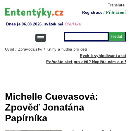
Translate
Registrace
/
Přihlášení
Dnes je 06.08.2026, svátek má
Oldřiška
Úvod
/
Zpravodajství
/
Knihy a hudba pro děti
Rychlé vyhledávání akcí
Pořádáte akci pro děti? Napište nám o ní!
Michelle Cuevasová:
Zpověď Jonatána
Papírníka