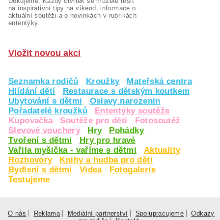
Děkujeme. Každý čtvrtek se můžete těšit
na inspirativní tipy na víkend, informace o
aktuální soutěži a o novinkách v rubrikách
ententýky.
Vložit novou akci
Seznamka rodičů
Kroužky
Mateřská centra
Hlídání dětí
Restaurace s dětským koutkem
Ubytování s dětmi
Oslavy narozenin
Pořadatelé kroužků
Ententýky soutěže
Kupovačka
Soutěže pro děti
Fotosoutěž
Slevové vouchery
Hry
Pohádky
Tvoření s dětmi
Hry pro hravé
Vařila myšička - vaříme s dětmi
Aktuality
Rozhovory
Knihy a hudba pro děti
Bydlení s dětmi
Videa
Fotogalerie
Testujeme
O nás
Reklama
Mediální partnerství
Spolupracujeme
Odkazy