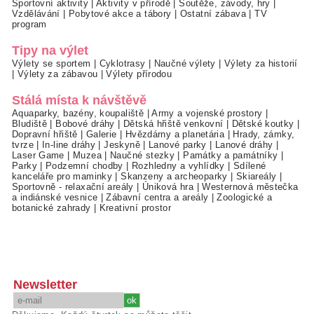
Sportovní aktivity
|
Aktivity v přírodě
|
Soutěže, závody, hry
|
Vzdělávání
|
Pobytové akce a tábory
|
Ostatní zábava
|
TV
program
Tipy na výlet
Výlety se sportem
|
Cyklotrasy
|
Naučné výlety
|
Výlety za historií
|
Výlety za zábavou
|
Výlety přírodou
Stálá místa k návštěvě
Aquaparky, bazény, koupaliště
|
Army a vojenské prostory
|
Bludiště
|
Bobové dráhy
|
Dětská hřiště venkovní
|
Dětské koutky
|
Dopravní hřiště
|
Galerie
|
Hvězdárny a planetária
|
Hrady, zámky,
tvrze
|
In-line dráhy
|
Jeskyně
|
Lanové parky
|
Lanové dráhy
|
Laser Game
|
Muzea
|
Naučné stezky
|
Památky a památníky
|
Parky
|
Podzemní chodby
|
Rozhledny a vyhlídky
|
Sdílené
kanceláře pro maminky
|
Skanzeny a archeoparky
|
Skiareály
|
Sportovně - relaxační areály
|
Úniková hra
|
Westernová městečka
a indiánské vesnice
|
Zábavní centra a areály
|
Zoologické a
botanické zahrady
|
Kreativní prostor
Newsletter