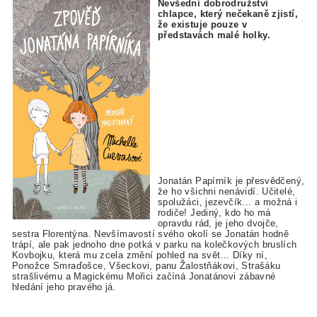
Nevšední dobrodružství
chlapce, který nečekaně zjistí,
že existuje pouze v
představách malé holky.
Jonatán Papírník je přesvědčený,
že ho všichni nenávidí. Učitelé,
spolužáci, jezevčík… a možná i
rodiče! Jediný, kdo ho má
opravdu rád, je jeho dvojče,
sestra Florentýna. Nevšímavostí svého okolí se Jonatán hodně
trápí, ale pak jednoho dne potká v parku na kolečkových bruslích
Kovbojku, která mu zcela změní pohled na svět… Díky ní,
Ponožce Smraďošce, Všeckovi, panu Žalostňákovi, Strašáku
strašlivému a Magickému Mořici začíná Jonatánovi zábavné
hledání jeho pravého já.