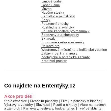
Lanové dráhy
Laser Game
Muzea
Naučné stezky
Památky a památníky
Parky
Podzemní chodby
Rozhledny a vyhlídky
Sdílené kanceláře pro maminky
Skanzeny a archeoparky
Skiareály
Sportovně - relaxační areály
Úniková hra
Westernová městečka a indiánské vesnice
Zábavní centra a areály
Zoologické a botanické zahrady
Kreativní prostor
Co najdete na Ententýky.cz
Akce pro děti
Stálé expozice
|
Divadelní pohádky
|
Filmy a pohádky v kinech
|
Výstavy a veletrhy
|
Slavnosti
|
Poutě a cirkusy
|
Akce na hradech
a zámcích
|
Karnevaly, festivaly, hudba, tanec
|
Tvořivé aktivity
|