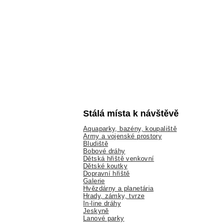
Stálá místa k návštěvě
Aquaparky, bazény, koupaliště
Army a vojenské prostory
Bludiště
Bobové dráhy
Dětská hřiště venkovní
Dětské koutky
Dopravní hřiště
Galerie
Hvězdárny a planetária
Hrady, zámky, tvrze
In-line dráhy
Jeskyně
Lanové parky