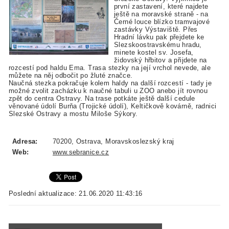
první zastavení, které najdete
ještě na moravské straně - na
Černé louce blízko tramvajové
zastávky Výstaviště. Přes
Hradní lávku pak přejdete ke
Slezskoostravskému hradu,
minete kostel sv. Josefa,
židovský hřbitov a přijdete na
rozcestí pod haldu Ema. Trasa stezky na její vrchol nevede, ale
můžete na něj odbočit po žluté značce.
Naučná stezka pokračuje kolem haldy na další rozcestí - tady je
možné zvolit zacházku k naučné tabuli u ZOO anebo jít rovnou
zpět do centra Ostravy. Na trase potkáte ještě další cedule
věnované údolí Burňa (Trojické údolí), Keltičkově kovárně, radnici
Slezské Ostravy a mostu Miloše Sýkory.
Adresa:
70200, Ostrava, Moravskoslezský kraj
Web:
www.sebranice.cz
Poslední aktualizace: 21.06.2020 11:43:16