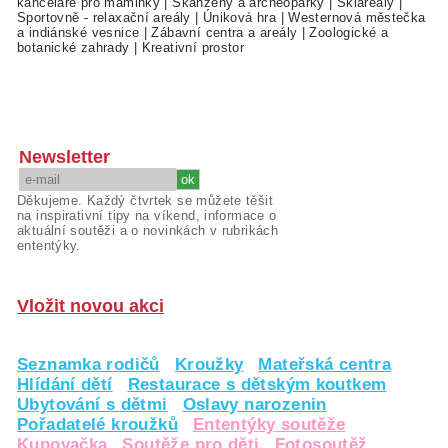
kanceláře pro maminky
|
Skanzeny a archeoparky
|
Skiareály
|
Sportovně - relaxační areály
|
Úniková hra
|
Westernová městečka
a indiánské vesnice
|
Zábavní centra a areály
|
Zoologické a
botanické zahrady
|
Kreativní prostor
Newsletter
Děkujeme. Každý čtvrtek se můžete těšit
na inspirativní tipy na víkend, informace o
aktuální soutěži a o novinkách v rubrikách
ententýky.
Vložit novou akci
Seznamka rodičů
Kroužky
Mateřská centra
Hlídání dětí
Restaurace s dětským koutkem
Ubytování s dětmi
Oslavy narozenin
Pořadatelé kroužků
Ententýky soutěže
Kupovačka
Soutěže pro děti
Fotosoutěž