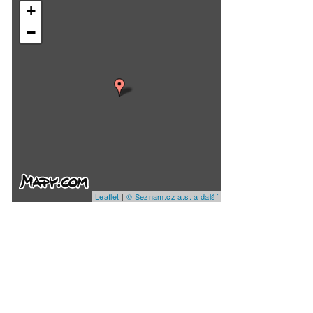
+
−
Leaflet
|
© Seznam.cz a.s. a další