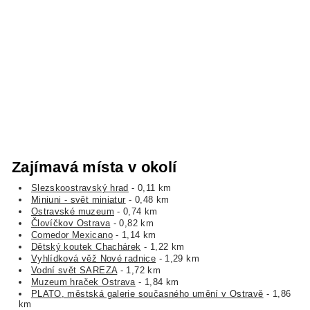
Zajímavá místa v okolí
Slezskoostravský hrad
- 0,11 km
Miniuni - svět miniatur
- 0,48 km
Ostravské muzeum
- 0,74 km
Človíčkov Ostrava
- 0,82 km
Comedor Mexicano
- 1,14 km
Dětský koutek Chachárek
- 1,22 km
Vyhlídková věž Nové radnice
- 1,29 km
Vodní svět SAREZA
- 1,72 km
Muzeum hraček Ostrava
- 1,84 km
PLATO, městská galerie současného umění v Ostravě
- 1,86
km