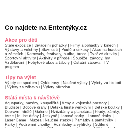
Co najdete na Ententýky.cz
Akce pro děti
Stálé expozice
|
Divadelní pohádky
|
Filmy a pohádky v kinech
|
Výstavy a veletrhy
|
Slavnosti
|
Poutě a cirkusy
|
Akce na hradech
a zámcích
|
Karnevaly, festivaly, hudba, tanec
|
Tvořivé aktivity
|
Sportovní aktivity
|
Aktivity v přírodě
|
Soutěže, závody, hry
|
Vzdělávání
|
Pobytové akce a tábory
|
Ostatní zábava
|
TV
program
Tipy na výlet
Výlety se sportem
|
Cyklotrasy
|
Naučné výlety
|
Výlety za historií
|
Výlety za zábavou
|
Výlety přírodou
Stálá místa k návštěvě
Aquaparky, bazény, koupaliště
|
Army a vojenské prostory
|
Bludiště
|
Bobové dráhy
|
Dětská hřiště venkovní
|
Dětské koutky
|
Dopravní hřiště
|
Galerie
|
Hvězdárny a planetária
|
Hrady, zámky,
tvrze
|
In-line dráhy
|
Jeskyně
|
Lanové parky
|
Lanové dráhy
|
Laser Game
|
Muzea
|
Naučné stezky
|
Památky a památníky
|
Parky
|
Podzemní chodby
|
Rozhledny a vyhlídky
|
Sdílené