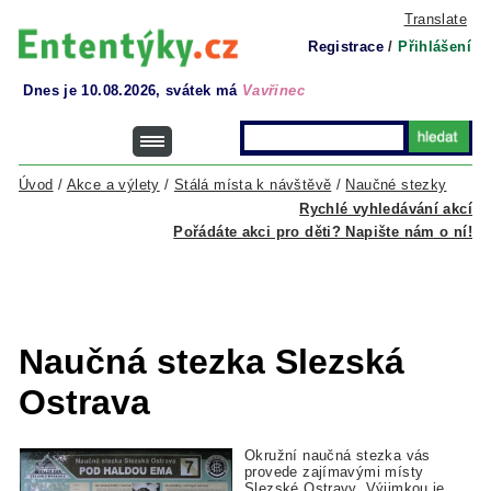
Translate
Registrace
/
Přihlášení
Dnes je 10.08.2026, svátek má
Vavřinec
Úvod
/
Akce a výlety
/
Stálá místa k návštěvě
/
Naučné stezky
Rychlé vyhledávání akcí
Pořádáte akci pro děti? Napište nám o ní!
Naučná stezka Slezská
Ostrava
Okružní naučná stezka vás
provede zajímavými místy
Slezské Ostravy. Výjimkou je