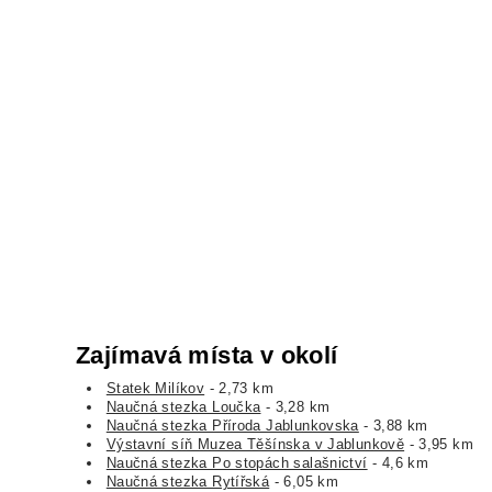
Zajímavá místa v okolí
Statek Milíkov
- 2,73 km
Naučná stezka Loučka
- 3,28 km
Naučná stezka Příroda Jablunkovska
- 3,88 km
Výstavní síň Muzea Těšínska v Jablunkově
- 3,95 km
Naučná stezka Po stopách salašnictví
- 4,6 km
Naučná stezka Rytířská
- 6,05 km