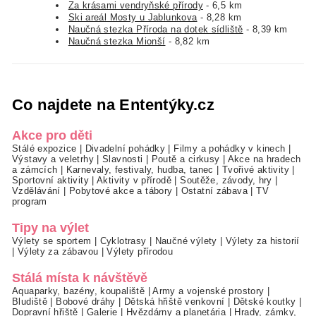
Za krásami vendryňské přírody
- 6,5 km
Ski areál Mosty u Jablunkova
- 8,28 km
Naučná stezka Příroda na dotek sídliště
- 8,39 km
Naučná stezka Mionší
- 8,82 km
Co najdete na Ententýky.cz
Akce pro děti
Stálé expozice
|
Divadelní pohádky
|
Filmy a pohádky v kinech
|
Výstavy a veletrhy
|
Slavnosti
|
Poutě a cirkusy
|
Akce na hradech
a zámcích
|
Karnevaly, festivaly, hudba, tanec
|
Tvořivé aktivity
|
Sportovní aktivity
|
Aktivity v přírodě
|
Soutěže, závody, hry
|
Vzdělávání
|
Pobytové akce a tábory
|
Ostatní zábava
|
TV
program
Tipy na výlet
Výlety se sportem
|
Cyklotrasy
|
Naučné výlety
|
Výlety za historií
|
Výlety za zábavou
|
Výlety přírodou
Stálá místa k návštěvě
Aquaparky, bazény, koupaliště
|
Army a vojenské prostory
|
Bludiště
|
Bobové dráhy
|
Dětská hřiště venkovní
|
Dětské koutky
|
Dopravní hřiště
|
Galerie
|
Hvězdárny a planetária
|
Hrady, zámky,