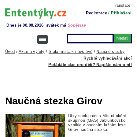
Translate
Registrace
/
Přihlášení
Dnes je 08.08.2026, svátek má
Soběslav
Úvod
/
Akce a výlety
/
Stálá místa k návštěvě
/
Naučné stezky
Rychlé vyhledávání akcí
Pořádáte akci pro děti? Napište nám o ní!
Naučná stezka Girov
Díky spolupráci s Místní akční
skupinou (MAS) Jablunkovsko,
vznikla v obecním lužním lese
Girov naučná stezka.