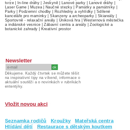
tvrze
|
In-line dráhy
|
Jeskyně
|
Lanové parky
|
Lanové dráhy
|
Laser Game
|
Muzea
|
Naučné stezky
|
Památky a památníky
|
Parky
|
Podzemní chodby
|
Rozhledny a vyhlídky
|
Sdílené
kanceláře pro maminky
|
Skanzeny a archeoparky
|
Skiareály
|
Sportovně - relaxační areály
|
Úniková hra
|
Westernová městečka
a indiánské vesnice
|
Zábavní centra a areály
|
Zoologické a
botanické zahrady
|
Kreativní prostor
Newsletter
Děkujeme. Každý čtvrtek se můžete těšit
na inspirativní tipy na víkend, informace o
aktuální soutěži a o novinkách v rubrikách
ententýky.
Vložit novou akci
Seznamka rodičů
Kroužky
Mateřská centra
Hlídání dětí
Restaurace s dětským koutkem