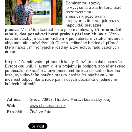
Dominantou stezky
je vyvýšená a zastřešená ptačí
pozorovatelna
sloužící k pozorování
krajiny a zvířectva, jak název
napovídá, převážně
ptactva
. V dalších částech lesa jsou instalovány
tři informační
tabule
,
dva poznávací herní prvky a pět lesních lavic
. Vznik
naučné stezky je dalším krokem k prohlubování vztahu místních
obyvatel, ale i návštěvníků Obce k jedinečné hrádecké přírodě,
která nabízí, mimo typické rostliny a zvířectvo, řadu vzácných
druhů.
Projekt "Zatraktivnění přírodní lokality Girov" je spolufinancován
Evropskou unií. Hlavním cílem projektu je podpora společenského
potenciálu, rekreační a enviromentální funkce obecního lužního
lesa, vybudováním naučné stezky nabízející návštěvníkům
možnost odpočinku a načerpání nových poznatků o jedinečné
hrádecké přírodě.
Adresa:
Girov, 73997, Hrádek, Moravskoslezský kraj
Web:
www.obechradek.cz
Pro děti:
Živá zvířata