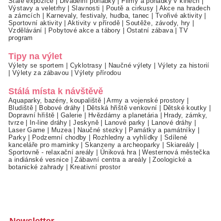
Stálé expozice
|
Divadelní pohádky
|
Filmy a pohádky v kinech
|
Výstavy a veletrhy
|
Slavnosti
|
Poutě a cirkusy
|
Akce na hradech
a zámcích
|
Karnevaly, festivaly, hudba, tanec
|
Tvořivé aktivity
|
Sportovní aktivity
|
Aktivity v přírodě
|
Soutěže, závody, hry
|
Vzdělávání
|
Pobytové akce a tábory
|
Ostatní zábava
|
TV
program
Tipy na výlet
Výlety se sportem
|
Cyklotrasy
|
Naučné výlety
|
Výlety za historií
|
Výlety za zábavou
|
Výlety přírodou
Stálá místa k návštěvě
Aquaparky, bazény, koupaliště
|
Army a vojenské prostory
|
Bludiště
|
Bobové dráhy
|
Dětská hřiště venkovní
|
Dětské koutky
|
Dopravní hřiště
|
Galerie
|
Hvězdárny a planetária
|
Hrady, zámky,
tvrze
|
In-line dráhy
|
Jeskyně
|
Lanové parky
|
Lanové dráhy
|
Laser Game
|
Muzea
|
Naučné stezky
|
Památky a památníky
|
Parky
|
Podzemní chodby
|
Rozhledny a vyhlídky
|
Sdílené
kanceláře pro maminky
|
Skanzeny a archeoparky
|
Skiareály
|
Sportovně - relaxační areály
|
Úniková hra
|
Westernová městečka
a indiánské vesnice
|
Zábavní centra a areály
|
Zoologické a
botanické zahrady
|
Kreativní prostor