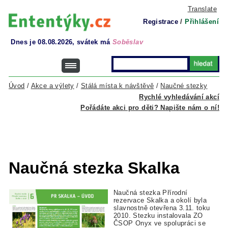
Translate
Registrace
/
Přihlášení
Dnes je 08.08.2026, svátek má
Soběslav
Úvod
/
Akce a výlety
/
Stálá místa k návštěvě
/
Naučné stezky
Rychlé vyhledávání akcí
Pořádáte akci pro děti? Napište nám o ní!
Naučná stezka Skalka
Naučná stezka Přírodní
rezervace Skalka a okolí byla
slavnostně otevřena 3.11. toku
2010. Stezku instalovala ZO
ČSOP Onyx ve spolupráci se