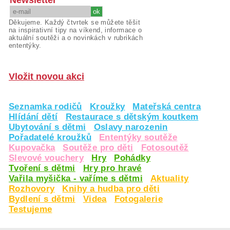
Newsletter
Děkujeme. Každý čtvrtek se můžete těšit
na inspirativní tipy na víkend, informace o
aktuální soutěži a o novinkách v rubrikách
ententýky.
Vložit novou akci
Seznamka rodičů
Kroužky
Mateřská centra
Hlídání dětí
Restaurace s dětským koutkem
Ubytování s dětmi
Oslavy narozenin
Pořadatelé kroužků
Ententýky soutěže
Kupovačka
Soutěže pro děti
Fotosoutěž
Slevové vouchery
Hry
Pohádky
Tvoření s dětmi
Hry pro hravé
Vařila myšička - vaříme s dětmi
Aktuality
Rozhovory
Knihy a hudba pro děti
Bydlení s dětmi
Videa
Fotogalerie
Testujeme