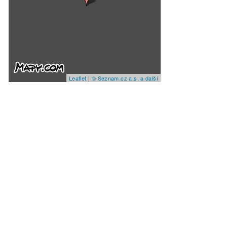
Leaflet
|
© Seznam.cz a.s. a další