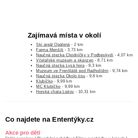
Zajímavá místa v okolí
Ski areál Opálená
- 2 km
Farma Menšík
- 3,73 km
Naučná stezka Chodníčky v Podbeskydí
- 4,07 km
Včelařské muzeum a skanzen
- 8,71 km
Naučná stezka Lysá hora
- 9,3 km
Muzeum ve Frenštátě pod Radhoštěm
- 9,74 km
Naučná stezka Okolo tisu
- 9,8 km
Klubíčko
- 9,99 km
MC Klubíčko
- 9,99 km
Horská chata Liptov
- 10,31 km
Co najdete na Ententýky.cz
Akce pro děti