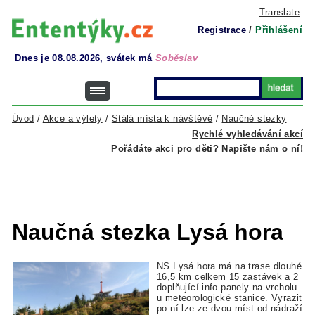
Translate
Registrace
/
Přihlášení
Dnes je 08.08.2026, svátek má
Soběslav
Úvod
/
Akce a výlety
/
Stálá místa k návštěvě
/
Naučné stezky
Rychlé vyhledávání akcí
Pořádáte akci pro děti? Napište nám o ní!
Naučná stezka Lysá hora
NS Lysá hora má na trase dlouhé
16,5 km celkem 15 zastávek a 2
doplňující info panely na vrcholu
u meteorologické stanice. Vyrazit
po ní lze ze dvou míst od nádraží