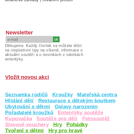
Newsletter
Děkujeme. Každý čtvrtek se můžete těšit
na inspirativní tipy na víkend, informace o
aktuální soutěži a o novinkách v rubrikách
ententýky.
Vložit novou akci
Seznamka rodičů
Kroužky
Mateřská centra
Hlídání dětí
Restaurace s dětským koutkem
Ubytování s dětmi
Oslavy narozenin
Pořadatelé kroužků
Ententýky soutěže
Kupovačka
Soutěže pro děti
Fotosoutěž
Slevové vouchery
Hry
Pohádky
Tvoření s dětmi
Hry pro hravé