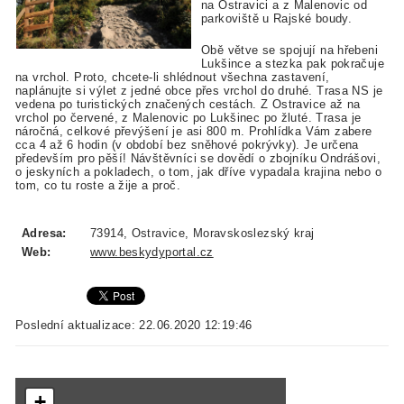
na Ostravici a z Malenovic od
parkoviště u Rajské boudy.
Obě větve se spojují na hřebeni
Lukšince a stezka pak pokračuje
na vrchol. Proto, chcete-li shlédnout všechna zastavení,
naplánujte si výlet z jedné obce přes vrchol do druhé. Trasa NS je
vedena po turistických značených cestách. Z Ostravice až na
vrchol po červené, z Malenovic po Lukšinec po žluté. Trasa je
náročná, celkové převýšení je asi 800 m. Prohlídka Vám zabere
cca 4 až 6 hodin (v období bez sněhové pokrývky). Je určena
především pro pěší! Návštěvníci se dovědí o zbojníku Ondrášovi,
o jeskyních a pokladech, o tom, jak dříve vypadala krajina nebo o
tom, co tu roste a žije a proč.
Adresa:
73914, Ostravice, Moravskoslezský kraj
Web:
www.beskydyportal.cz
Poslední aktualizace: 22.06.2020 12:19:46
+