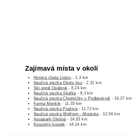
Zajímavá místa v okolí
Horská chata Liptov
- 1,3 km
Naučná stezka Okolo tisu
- 2,31 km
Ski areál Opálená
- 8,24 km
Naučná stezka Skalka
- 9,3 km
Naučná stezka Chodníčky v Podbeskydí
- 10,27 km
Farma Menšík
- 11,33 km
Naučná stezka Prašivá
- 11,72 km
Naučná stezka Wolfram - Morávka
- 13,56 km
Aquapark Olešná
- 14,03 km
Kouzelný koutek
- 14,14 km