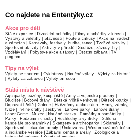
Co najdete na Ententýky.cz
Akce pro děti
Stálé expozice
|
Divadelní pohádky
|
Filmy a pohádky v kinech
|
Výstavy a veletrhy
|
Slavnosti
|
Poutě a cirkusy
|
Akce na hradech
a zámcích
|
Karnevaly, festivaly, hudba, tanec
|
Tvořivé aktivity
|
Sportovní aktivity
|
Aktivity v přírodě
|
Soutěže, závody, hry
|
Vzdělávání
|
Pobytové akce a tábory
|
Ostatní zábava
|
TV
program
Tipy na výlet
Výlety se sportem
|
Cyklotrasy
|
Naučné výlety
|
Výlety za historií
|
Výlety za zábavou
|
Výlety přírodou
Stálá místa k návštěvě
Aquaparky, bazény, koupaliště
|
Army a vojenské prostory
|
Bludiště
|
Bobové dráhy
|
Dětská hřiště venkovní
|
Dětské koutky
|
Dopravní hřiště
|
Galerie
|
Hvězdárny a planetária
|
Hrady, zámky,
tvrze
|
In-line dráhy
|
Jeskyně
|
Lanové parky
|
Lanové dráhy
|
Laser Game
|
Muzea
|
Naučné stezky
|
Památky a památníky
|
Parky
|
Podzemní chodby
|
Rozhledny a vyhlídky
|
Sdílené
kanceláře pro maminky
|
Skanzeny a archeoparky
|
Skiareály
|
Sportovně - relaxační areály
|
Úniková hra
|
Westernová městečka
a indiánské vesnice
|
Zábavní centra a areály
|
Zoologické a
botanické zahrady
|
Kreativní prostor