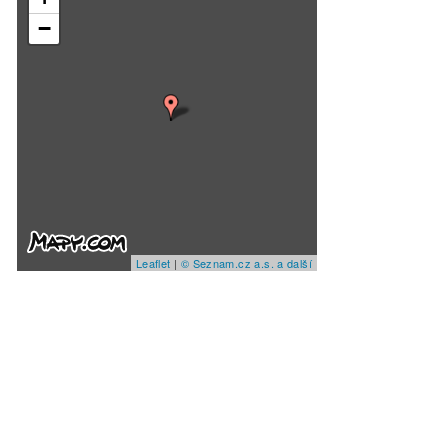
−
Leaflet
|
© Seznam.cz a.s. a další