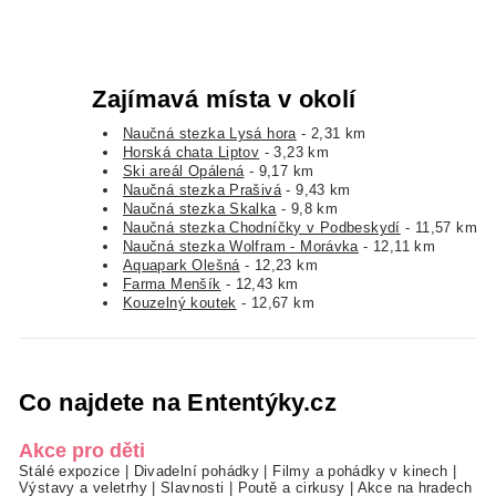
Zajímavá místa v okolí
Naučná stezka Lysá hora
- 2,31 km
Horská chata Liptov
- 3,23 km
Ski areál Opálená
- 9,17 km
Naučná stezka Prašivá
- 9,43 km
Naučná stezka Skalka
- 9,8 km
Naučná stezka Chodníčky v Podbeskydí
- 11,57 km
Naučná stezka Wolfram - Morávka
- 12,11 km
Aquapark Olešná
- 12,23 km
Farma Menšík
- 12,43 km
Kouzelný koutek
- 12,67 km
Co najdete na Ententýky.cz
Akce pro děti
Stálé expozice
|
Divadelní pohádky
|
Filmy a pohádky v kinech
|
Výstavy a veletrhy
|
Slavnosti
|
Poutě a cirkusy
|
Akce na hradech