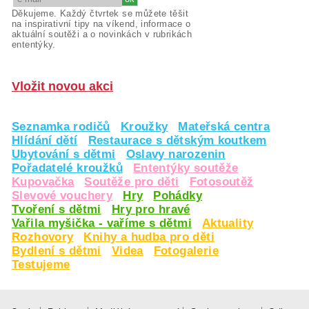
Děkujeme. Každý čtvrtek se můžete těšit
na inspirativní tipy na víkend, informace o
aktuální soutěži a o novinkách v rubrikách
ententýky.
Vložit novou akci
Seznamka rodičů
Kroužky
Mateřská centra
Hlídání dětí
Restaurace s dětským koutkem
Ubytování s dětmi
Oslavy narozenin
Pořadatelé kroužků
Ententýky soutěže
Kupovačka
Soutěže pro děti
Fotosoutěž
Slevové vouchery
Hry
Pohádky
Tvoření s dětmi
Hry pro hravé
Vařila myšička - vaříme s dětmi
Aktuality
Rozhovory
Knihy a hudba pro děti
Bydlení s dětmi
Videa
Fotogalerie
Testujeme