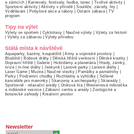
a zámcích
|
Karnevaly, festivaly, hudba, tanec
|
Tvořivé aktivity
|
Sportovní aktivity
|
Aktivity v přírodě
|
Soutěže, závody, hry
|
Vzdělávání
|
Pobytové akce a tábory
|
Ostatní zábava
|
TV
program
Tipy na výlet
Výlety se sportem
|
Cyklotrasy
|
Naučné výlety
|
Výlety za historií
|
Výlety za zábavou
|
Výlety přírodou
Stálá místa k návštěvě
Aquaparky, bazény, koupaliště
|
Army a vojenské prostory
|
Bludiště
|
Bobové dráhy
|
Dětská hřiště venkovní
|
Dětské koutky
|
Dopravní hřiště
|
Galerie
|
Hvězdárny a planetária
|
Hrady, zámky,
tvrze
|
In-line dráhy
|
Jeskyně
|
Lanové parky
|
Lanové dráhy
|
Laser Game
|
Muzea
|
Naučné stezky
|
Památky a památníky
|
Parky
|
Podzemní chodby
|
Rozhledny a vyhlídky
|
Sdílené
kanceláře pro maminky
|
Skanzeny a archeoparky
|
Skiareály
|
Sportovně - relaxační areály
|
Úniková hra
|
Westernová městečka
a indiánské vesnice
|
Zábavní centra a areály
|
Zoologické a
botanické zahrady
|
Kreativní prostor
Newsletter