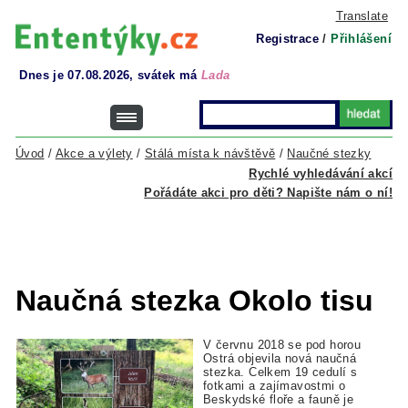
Translate
Registrace
/
Přihlášení
Dnes je 07.08.2026, svátek má
Lada
Úvod
/
Akce a výlety
/
Stálá místa k návštěvě
/
Naučné stezky
Rychlé vyhledávání akcí
Pořádáte akci pro děti? Napište nám o ní!
Naučná stezka Okolo tisu
V červnu 2018 se pod horou
Ostrá objevila nová naučná
stezka. Celkem 19 cedulí s
fotkami a zajímavostmi o
Beskydské floře a fauně je