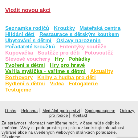
Vložit novou akci
Seznamka rodičů
Kroužky
Mateřská centra
Hlídání dětí
Restaurace s dětským koutkem
Ubytování s dětmi
Oslavy narozenin
Pořadatelé kroužků
Ententýky soutěže
Kupovačka
Soutěže pro děti
Fotosoutěž
Slevové vouchery
Hry
Pohádky
Tvoření s dětmi
Hry pro hravé
Vařila myšička - vaříme s dětmi
Aktuality
Rozhovory
Knihy a hudba pro děti
Bydlení s dětmi
Videa
Fotogalerie
Testujeme
O nás
Reklama
Mediální partnerství
Spolupracujeme
Odkazy
pro rodiče
Kontakt
Za správnost informací nemůžeme ručit, v čase může dojít ke
změnám. Vždy si proto prosím pro jistotu zkontrolujte aktuálnost
vybrané akce na uvedených webových stránkách pořadatele.
Děkujeme!