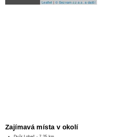
Leaflet
|
© Seznam.cz a.s. a další
Zajímavá místa v okolí
Dvůr Lobeč
- 7,25 km