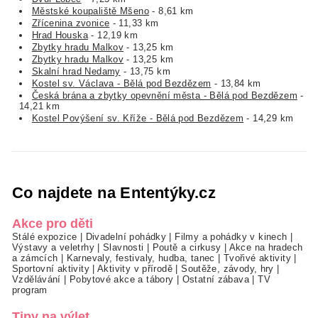
Městské koupaliště Mšeno
- 8,61 km
Zřícenina zvonice
- 11,33 km
Hrad Houska
- 12,19 km
Zbytky hradu Malkov
- 13,25 km
Zbytky hradu Malkov
- 13,25 km
Skalní hrad Nedamy
- 13,75 km
Kostel sv. Václava - Bělá pod Bezdězem
- 13,84 km
Česká brána a zbytky opevnění města - Bělá pod Bezdězem
-
14,21 km
Kostel Povýšení sv. Kříže - Bělá pod Bezdězem
- 14,29 km
Co najdete na Ententýky.cz
Akce pro děti
Stálé expozice
|
Divadelní pohádky
|
Filmy a pohádky v kinech
|
Výstavy a veletrhy
|
Slavnosti
|
Poutě a cirkusy
|
Akce na hradech
a zámcích
|
Karnevaly, festivaly, hudba, tanec
|
Tvořivé aktivity
|
Sportovní aktivity
|
Aktivity v přírodě
|
Soutěže, závody, hry
|
Vzdělávání
|
Pobytové akce a tábory
|
Ostatní zábava
|
TV
program
Tipy na výlet