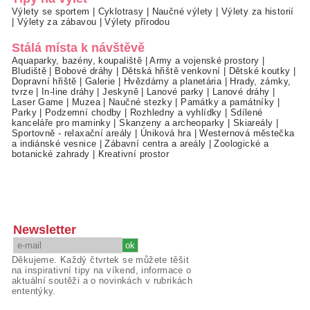
Výlety se sportem
|
Cyklotrasy
|
Naučné výlety
|
Výlety za historií
|
Výlety za zábavou
|
Výlety přírodou
Stálá místa k návštěvě
Aquaparky, bazény, koupaliště
|
Army a vojenské prostory
|
Bludiště
|
Bobové dráhy
|
Dětská hřiště venkovní
|
Dětské koutky
|
Dopravní hřiště
|
Galerie
|
Hvězdárny a planetária
|
Hrady, zámky,
tvrze
|
In-line dráhy
|
Jeskyně
|
Lanové parky
|
Lanové dráhy
|
Laser Game
|
Muzea
|
Naučné stezky
|
Památky a památníky
|
Parky
|
Podzemní chodby
|
Rozhledny a vyhlídky
|
Sdílené
kanceláře pro maminky
|
Skanzeny a archeoparky
|
Skiareály
|
Sportovně - relaxační areály
|
Úniková hra
|
Westernová městečka
a indiánské vesnice
|
Zábavní centra a areály
|
Zoologické a
botanické zahrady
|
Kreativní prostor
Newsletter
Děkujeme. Každý čtvrtek se můžete těšit
na inspirativní tipy na víkend, informace o
aktuální soutěži a o novinkách v rubrikách
ententýky.