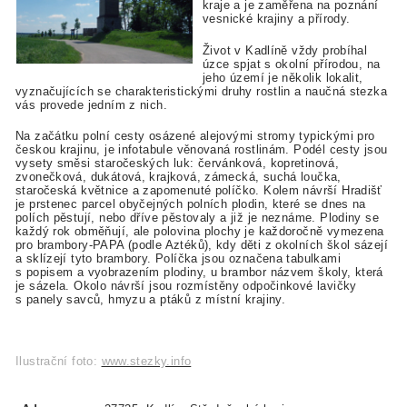
kraje a je zaměřena na poznání
vesnické krajiny a přírody.
Život v Kadlíně vždy probíhal
úzce spjat s okolní přírodou, na
jeho území je několik lokalit,
vyznačujících se charakteristickými druhy rostlin a naučná stezka
vás provede jedním z nich.
Na začátku polní cesty osázené alejovými stromy typickými pro
českou krajinu, je infotabule věnovaná rostlinám. Podél cesty jsou
vysety směsi staročeských luk: červánková, kopretinová,
zvonečková, dukátová, krajková, zámecká, suchá loučka,
staročeská květnice a zapomenuté políčko. Kolem návrší Hradišť
je prstenec parcel obyčejných polních plodin, které se dnes na
polích pěstují, nebo dříve pěstovaly a již je neznáme. Plodiny se
každý rok obměňují, ale polovina plochy je každoročně vymezena
pro brambory-PAPA (podle Aztéků), kdy děti z okolních škol sázejí
a sklízejí tyto brambory. Políčka jsou označena tabulkami
s popisem a vyobrazením plodiny, u brambor názvem školy, která
je sázela. Okolo návrší jsou rozmístěny odpočinkové lavičky
s panely savců, hmyzu a ptáků z místní krajiny.
Ilustrační foto:
www.stezky.info