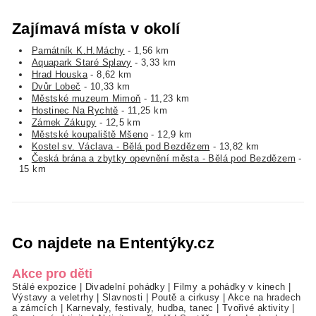
Zajímavá místa v okolí
Památník K.H.Máchy
- 1,56 km
Aquapark Staré Splavy
- 3,33 km
Hrad Houska
- 8,62 km
Dvůr Lobeč
- 10,33 km
Městské muzeum Mimoň
- 11,23 km
Hostinec Na Rychtě
- 11,25 km
Zámek Zákupy
- 12,5 km
Městské koupaliště Mšeno
- 12,9 km
Kostel sv. Václava - Bělá pod Bezdězem
- 13,82 km
Česká brána a zbytky opevnění města - Bělá pod Bezdězem
-
15 km
Co najdete na Ententýky.cz
Akce pro děti
Stálé expozice
|
Divadelní pohádky
|
Filmy a pohádky v kinech
|
Výstavy a veletrhy
|
Slavnosti
|
Poutě a cirkusy
|
Akce na hradech
a zámcích
|
Karnevaly, festivaly, hudba, tanec
|
Tvořivé aktivity
|