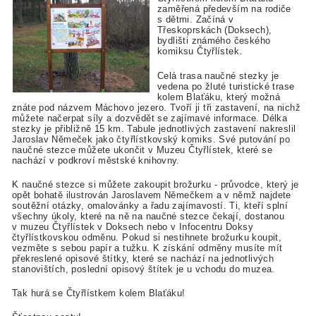
zaměřená především na rodiče
s dětmi. Začíná v
Třeskoprskách (Doksech),
bydlišti známého českého
komiksu Čtyřlístek.
Celá trasa naučné stezky je
vedena po žluté turistické trase
kolem Blaťáku, který možná
znáte pod názvem Máchovo jezero. Tvoří ji tři zastavení, na nichž
můžete načerpat síly a dozvědět se zajímavé informace. Délka
stezky je přibližně 15 km. Tabule jednotlivých zastavení nakreslil
Jaroslav Němeček jako čtyřlístkovský komiks. Své putování po
naučné stezce můžete ukončit v Muzeu Čtyřlístek, které se
nachází v podkroví městské knihovny.
K naučné stezce si můžete zakoupit brožurku - průvodce, který je
opět bohatě ilustrován Jaroslavem Němečkem a v němž najdete
soutěžní otázky, omalovánky a řadu zajímavostí. Ti, kteří splní
všechny úkoly, které na ně na naučné stezce čekají, dostanou
v muzeu Čtyřlístek v Doksech nebo v Infocentru Doksy
čtyřlístkovskou odměnu. Pokud si nestihnete brožurku koupit,
vezměte s sebou papír a tužku. K získání odměny musíte mít
překreslené opisové štítky, které se nachází na jednotlivých
stanovištích, poslední opisový štítek je u vchodu do muzea.
Tak hurá se Čtyřlístkem kolem Blaťáku!