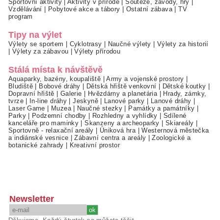
Sportovní aktivity
|
Aktivity v přírodě
|
Soutěže, závody, hry
|
Vzdělávání
|
Pobytové akce a tábory
|
Ostatní zábava
|
TV
program
Tipy na výlet
Výlety se sportem
|
Cyklotrasy
|
Naučné výlety
|
Výlety za historií
|
Výlety za zábavou
|
Výlety přírodou
Stálá místa k návštěvě
Aquaparky, bazény, koupaliště
|
Army a vojenské prostory
|
Bludiště
|
Bobové dráhy
|
Dětská hřiště venkovní
|
Dětské koutky
|
Dopravní hřiště
|
Galerie
|
Hvězdárny a planetária
|
Hrady, zámky,
tvrze
|
In-line dráhy
|
Jeskyně
|
Lanové parky
|
Lanové dráhy
|
Laser Game
|
Muzea
|
Naučné stezky
|
Památky a památníky
|
Parky
|
Podzemní chodby
|
Rozhledny a vyhlídky
|
Sdílené
kanceláře pro maminky
|
Skanzeny a archeoparky
|
Skiareály
|
Sportovně - relaxační areály
|
Úniková hra
|
Westernová městečka
a indiánské vesnice
|
Zábavní centra a areály
|
Zoologické a
botanické zahrady
|
Kreativní prostor
Newsletter