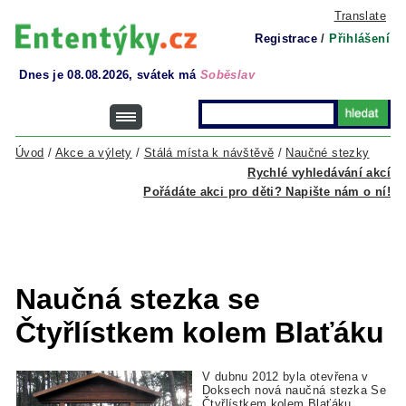
Translate
Registrace
/
Přihlášení
Dnes je 08.08.2026, svátek má
Soběslav
Úvod
/
Akce a výlety
/
Stálá místa k návštěvě
/
Naučné stezky
Rychlé vyhledávání akcí
Pořádáte akci pro děti? Napište nám o ní!
Naučná stezka se
Čtyřlístkem kolem Blaťáku
V dubnu 2012 byla otevřena v
Doksech nová naučná stezka Se
Čtyřlístkem kolem Blaťáku