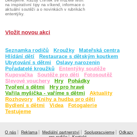
Děkujeme. Každý čtvrtek se můžete těšit
na inspirativní tipy na víkend, informace o
aktuální soutěži a o novinkách v rubrikách
ententýky.
Vložit novou akci
Seznamka rodičů
Kroužky
Mateřská centra
Hlídání dětí
Restaurace s dětským koutkem
Ubytování s dětmi
Oslavy narozenin
Pořadatelé kroužků
Ententýky soutěže
Kupovačka
Soutěže pro děti
Fotosoutěž
Slevové vouchery
Hry
Pohádky
Tvoření s dětmi
Hry pro hravé
Vařila myšička - vaříme s dětmi
Aktuality
Rozhovory
Knihy a hudba pro děti
Bydlení s dětmi
Videa
Fotogalerie
Testujeme
O nás
Reklama
Mediální partnerství
Spolupracujeme
Odkazy
pro rodiče
Kontakt