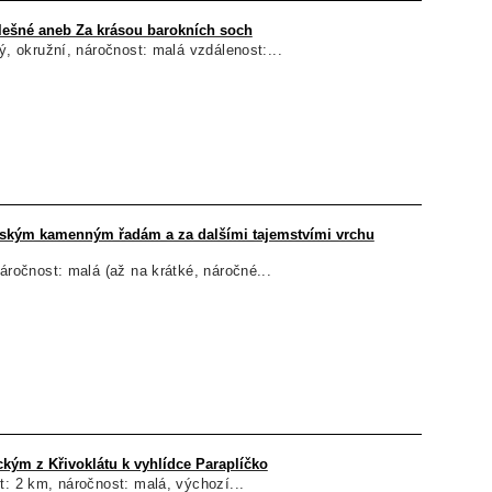
lešné aneb Za krásou barokních soch
ký, okružní, náročnost: malá vzdálenost:...
kým kamenným řadám a za dalšími tajemstvími vrchu
náročnost: malá (až na krátké, náročné...
ckým z Křivoklátu k vyhlídce Paraplíčko
t: 2 km, náročnost: malá, výchozí...