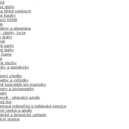
ště
vé dráhy
á hřiště venkovní
ké koutky
vní hřiště
ie
árny a planetária
, zámky, tvrze
ne dráhy
yně
vé parky
vé dráhy
r Game
a
né stezky
tky a památníky
y
emní chodby
edny a vyhlídky
né kanceláře pro maminky
zeny a archeoparky
eály
ovně - relaxační areály
vá hra
rnová městečka a indiánské vesnice
ní centra a areály
gické a botanické zahrady
ivní prostor