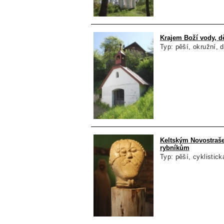
Krajem Boží vody, d
Typ: pěší, okružní, 
Keltským Novostraš
rybníkům
Typ: pěší, cyklistick