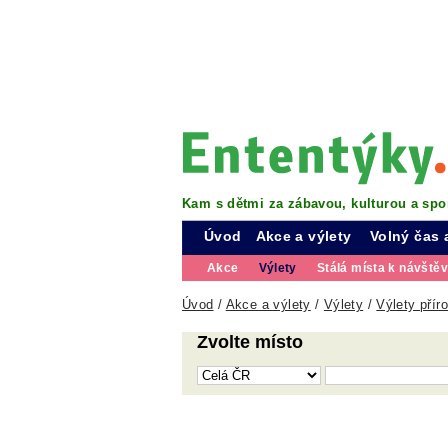
Kam s dětmi za zábavou, kulturou a spo
Úvod
Akce a výlety
Volný čas 
Akce
Výlety
Stálá místa k návště
Úvod
/
Akce a výlety
/
Výlety
/
Výlety přír
Zvolte místo