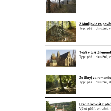
Z Mutějovic za pově
Typ: pěší, okružní, 
Tváří v tvář Zikmun
Typ: pěší, okružní, 
Ze Skryj za romanti
Typ: pěší, okružní, 
Hrad Křivoklát z pta
Výlet pěší, okružní, 