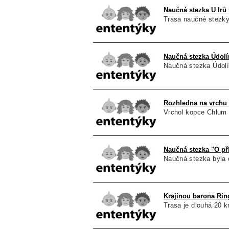
Naučná stezka U Irů 
Trasa naučné stezky 
Naučná stezka Údol
Naučná stezka Údol
Rozhledna na vrchu 
Vrchol kopce Chlum 
Naučná stezka "O př
Naučná stezka byla 
Krajinou barona Rin
Trasa je dlouhá 20 k