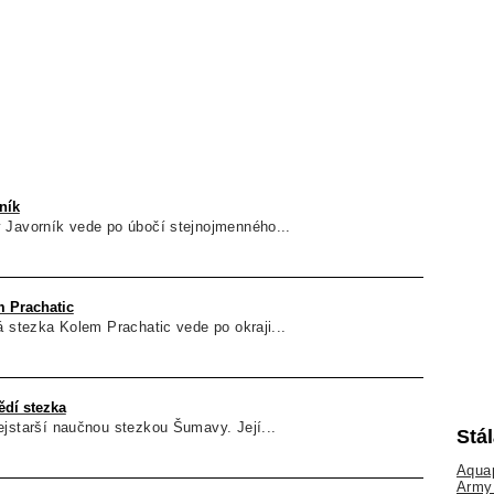
ník
 Javorník vede po úbočí stejnojmenného...
 Prachatic
á stezka Kolem Prachatic vede po okraji...
dí stezka
ejstarší naučnou stezkou Šumavy. Její...
Stá
Aquap
Army 