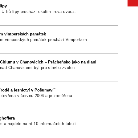
lípy
U Irů lípy prochází okolím Irova dvora...
ím vimperských památek
ím vimperských památek prochází Vimperkem...
Chlumu v Chanovicích – Prácheňsko jako na dlani
nad Chanovicemi byl pro stavbu zvolen...
írodě a lesnictví v Pošumaví"
otevřena v červnu 2006 a je zaměřena...
ghoffera
m a najdete na ní 10 informačních tabulí....