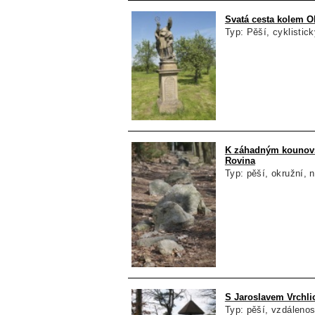
Svatá cesta kolem O
Typ: Pěší, cyklistic
K záhadným kounovs
Rovina
Typ: pěší, okružní, 
S Jaroslavem Vrchli
Typ: pěší, vzdálenos