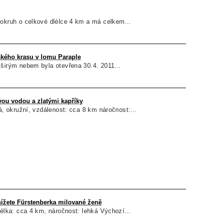
 okruh o celkové dlélce 4 km a má celkem...
kého krasu v lomu Paraple
širým nebem byla otevřena 30.4. 2011...
vou vodou a zlatými kapříky
ká, okružní, vzdálenost: cca 8 km náročnost:...
nížete Fürstenberka milované ženě
délka: cca 4 km, náročnost: lehká Výchozí...