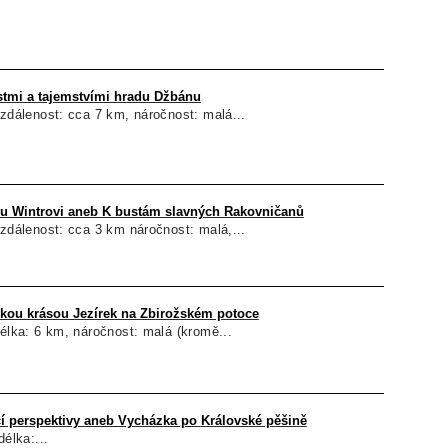
stmi a tajemstvími hradu Džbánu
vzdálenost: cca 7 km, náročnost: malá...
du Wintrovi aneb K bustám slavných Rakovničanů
vzdálenost: cca 3 km náročnost: malá,...
ckou krásou Jezírek na Zbirožském potoce
délka: 6 km, náročnost: malá (kromě...
čí perspektivy aneb Vycházka po Královské pěšině
délka:...