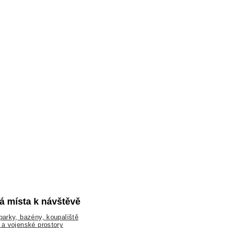
lá místa k návštěvě
arky, bazény, koupaliště
a vojenské prostory