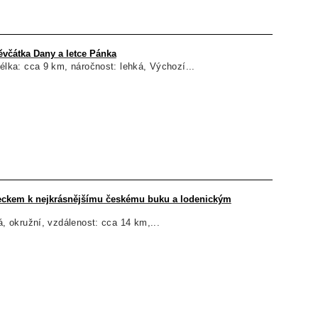
ěvčátka Dany a letce Pánka
délka: cca 9 km, náročnost: lehká, Výchozí...
eckem k nejkrásnějšímu českému buku a lodenickým
á, okružní, vzdálenost: cca 14 km,...