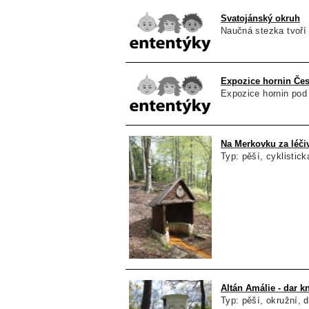
Svatojánský okruh
Naučná stezka tvoří
Expozice hornin Čes
Expozice hornin pod 
Na Merkovku za léči
Typ: pěší, cyklistic
Altán Amálie - dar k
Typ: pěší, okružní, 