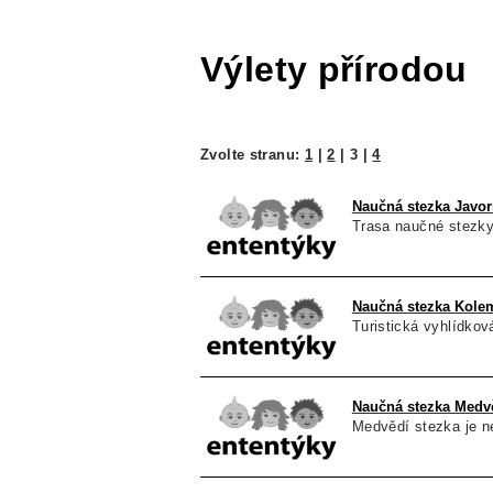
Výlety přírodou
Zvolte stranu:
1
|
2
|
3
|
4
Naučná stezka Javor
Trasa naučné stezky
Naučná stezka Kolem
Turistická vyhlídkov
Naučná stezka Medvě
Medvědí stezka je n