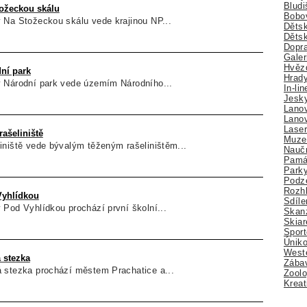
Bludi
ožeckou skálu
Bobo
 Na Stožeckou skálu vede krajinou NP...
Dětsk
Děts
Dopra
Galer
Hvězd
ní park
Hrady
 Národní park vede územím Národního...
In-li
Jesk
Lano
Lano
Lase
ašeliniště
Muze
iniště vede bývalým těženým rašeliništěm...
Nauč
Pamá
Park
Podz
Rozhl
Vyhlídkou
Sdíle
Pod Vyhlídkou prochází první školní...
Skan
Skiar
Sport
Úniko
Weste
 stezka
Zábav
 stezka prochází městem Prachatice a...
Zoolo
Kreat