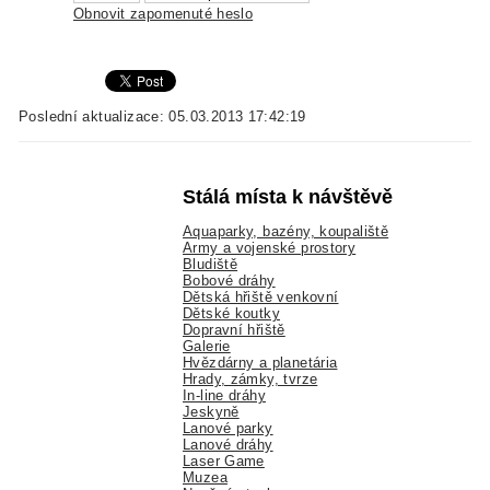
Obnovit zapomenuté heslo
Poslední aktualizace: 05.03.2013 17:42:19
Stálá místa k návštěvě
Aquaparky, bazény, koupaliště
Army a vojenské prostory
Bludiště
Bobové dráhy
Dětská hřiště venkovní
Dětské koutky
Dopravní hřiště
Galerie
Hvězdárny a planetária
Hrady, zámky, tvrze
In-line dráhy
Jeskyně
Lanové parky
Lanové dráhy
Laser Game
Muzea