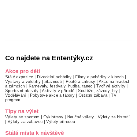
Co najdete na Ententýky.cz
Akce pro děti
Stálé expozice
|
Divadelní pohádky
|
Filmy a pohádky v kinech
|
Výstavy a veletrhy
|
Slavnosti
|
Poutě a cirkusy
|
Akce na hradech
a zámcích
|
Karnevaly, festivaly, hudba, tanec
|
Tvořivé aktivity
|
Sportovní aktivity
|
Aktivity v přírodě
|
Soutěže, závody, hry
|
Vzdělávání
|
Pobytové akce a tábory
|
Ostatní zábava
|
TV
program
Tipy na výlet
Výlety se sportem
|
Cyklotrasy
|
Naučné výlety
|
Výlety za historií
|
Výlety za zábavou
|
Výlety přírodou
Stálá místa k návštěvě