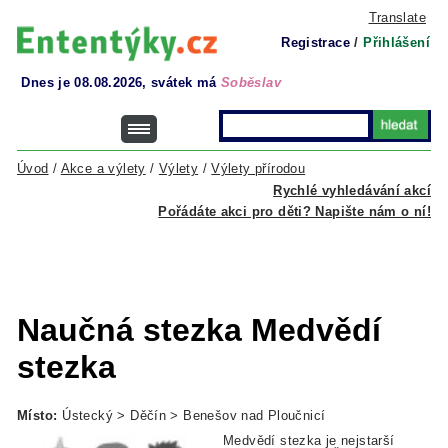
Translate
Registrace
/
Přihlášení
Dnes je 08.08.2026, svátek má
Soběslav
Úvod
/
Akce a výlety
/
Výlety
/
Výlety přírodou
Rychlé vyhledávání akcí
Pořádáte akci pro děti? Napište nám o ní!
Naučná stezka Medvědí
stezka
Místo:
Ústecký > Děčín > Benešov nad Ploučnicí
Medvědí stezka je nejstarší