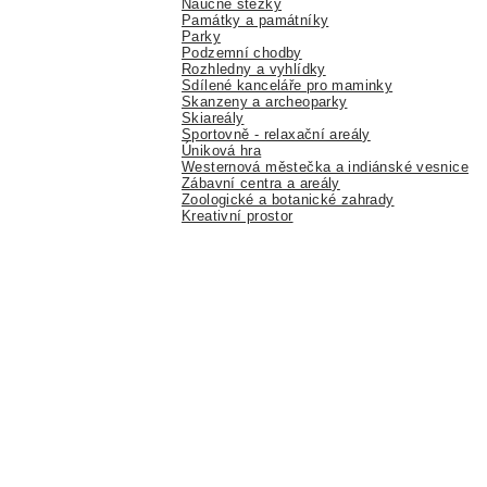
Naučné stezky
Památky a památníky
Parky
Podzemní chodby
Rozhledny a vyhlídky
Sdílené kanceláře pro maminky
Skanzeny a archeoparky
Skiareály
Sportovně - relaxační areály
Úniková hra
Westernová městečka a indiánské vesnice
Zábavní centra a areály
Zoologické a botanické zahrady
Kreativní prostor