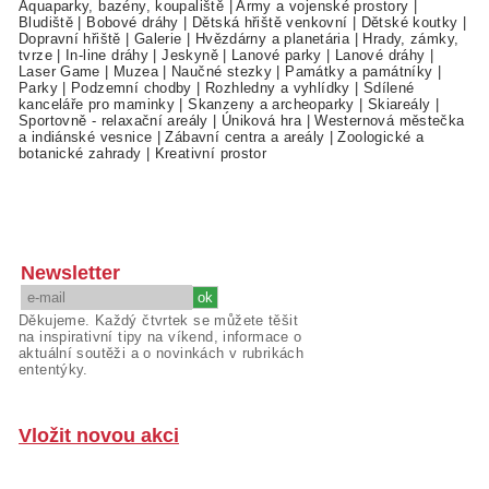
Aquaparky, bazény, koupaliště
|
Army a vojenské prostory
|
Bludiště
|
Bobové dráhy
|
Dětská hřiště venkovní
|
Dětské koutky
|
Dopravní hřiště
|
Galerie
|
Hvězdárny a planetária
|
Hrady, zámky,
tvrze
|
In-line dráhy
|
Jeskyně
|
Lanové parky
|
Lanové dráhy
|
Laser Game
|
Muzea
|
Naučné stezky
|
Památky a památníky
|
Parky
|
Podzemní chodby
|
Rozhledny a vyhlídky
|
Sdílené
kanceláře pro maminky
|
Skanzeny a archeoparky
|
Skiareály
|
Sportovně - relaxační areály
|
Úniková hra
|
Westernová městečka
a indiánské vesnice
|
Zábavní centra a areály
|
Zoologické a
botanické zahrady
|
Kreativní prostor
Newsletter
Děkujeme. Každý čtvrtek se můžete těšit
na inspirativní tipy na víkend, informace o
aktuální soutěži a o novinkách v rubrikách
ententýky.
Vložit novou akci