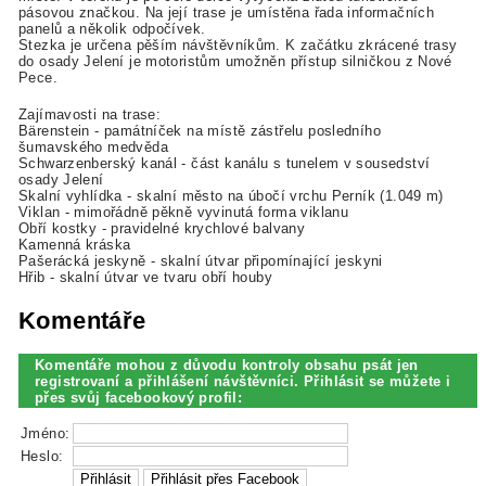
pásovou značkou. Na její trase je umístěna řada informačních
panelů a několik odpočívek.
Stezka je určena pěším návštěvníkům. K začátku zkrácené trasy
do osady Jelení je motoristům umožněn přístup silničkou z Nové
Pece.
Zajímavosti na trase:
Bärenstein - památníček na místě zástřelu posledního
šumavského medvěda
Schwarzenberský kanál - část kanálu s tunelem v sousedství
osady Jelení
Skalní vyhlídka - skalní město na úbočí vrchu Perník (1.049 m)
Viklan - mimořádně pěkně vyvinutá forma viklanu
Obří kostky - pravidelné krychlové balvany
Kamenná kráska
Pašerácká jeskyně - skalní útvar připomínající jeskyni
Hřib - skalní útvar ve tvaru obří houby
Komentáře
Komentáře mohou z důvodu kontroly obsahu psát jen
registrovaní a přihlášení návštěvníci. Přihlásit se můžete i
přes svůj facebookový profil:
Jméno:
Heslo: