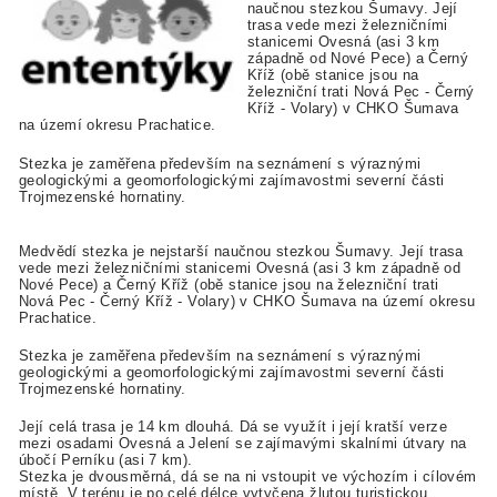
naučnou stezkou Šumavy. Její
trasa vede mezi železničními
stanicemi Ovesná (asi 3 km
západně od Nové Pece) a Černý
Kříž (obě stanice jsou na
železniční trati Nová Pec - Černý
Kříž - Volary) v CHKO Šumava
na území okresu Prachatice.
Stezka je zaměřena především na seznámení s výraznými
geologickými a geomorfologickými zajímavostmi severní části
Trojmezenské hornatiny.
Medvědí stezka je nejstarší naučnou stezkou Šumavy. Její trasa
vede mezi železničními stanicemi Ovesná (asi 3 km západně od
Nové Pece) a Černý Kříž (obě stanice jsou na železniční trati
Nová Pec - Černý Kříž - Volary) v CHKO Šumava na území okresu
Prachatice.
Stezka je zaměřena především na seznámení s výraznými
geologickými a geomorfologickými zajímavostmi severní části
Trojmezenské hornatiny.
Její celá trasa je 14 km dlouhá. Dá se využít i její kratší verze
mezi osadami Ovesná a Jelení se zajímavými skalními útvary na
úbočí Perníku (asi 7 km).
Stezka je dvousměrná, dá se na ni vstoupit ve výchozím i cílovém
místě. V terénu je po celé délce vytyčena žlutou turistickou