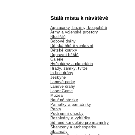
Stálá místa k návštěvě
Aquaparky, bazény, koupaliště
Army a vojenské prostory
Bludiště
Bobové dráhy
Dětská hřiště venkovní
Dětské koutky
Dopravní hřiště
Galerie
Hvězdárny a planetária
Hrady, zámky, tvrze
In-line dráhy
Jeskyně
Lanové parky
Lanové dráhy
Laser Game
Muzea
Naučné stezky
Památky a památníky
Parky
Podzemní chodby
Rozhledny a vyhlídky
Sdílené kanceláře pro maminky
Skanzeny a archeoparky
Skiareály