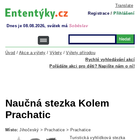
Translate
Registrace
/
Přihlášení
Dnes je 08.08.2026, svátek má
Soběslav
Úvod
/
Akce a výlety
/
Výlety
/
Výlety přírodou
Rychlé vyhledávání akcí
Pořádáte akci pro děti? Napište nám o ní!
Naučná stezka Kolem
Prachatic
Místo:
Jihočeský > Prachatice > Prachatice
Turistická vyhlídková stezka