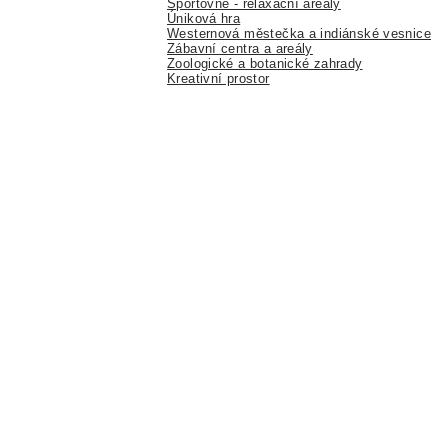
Sportovně - relaxační areály
Úniková hra
Westernová městečka a indiánské vesnice
Zábavní centra a areály
Zoologické a botanické zahrady
Kreativní prostor