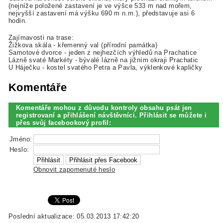
(nejníže položené zastavení je ve výšce 533 m nad mořem,
nejvyšší zastavení má výšku 690 m n.m.), představuje asi 6
hodin.
Zajímavosti na trase:
Žižkova skála - křemenný val (přírodní památka)
Samotové dvorce - jeden z nejhezčích výhledů na Prachatice
Lázně svaté Markéty - bývalé lázně na jižním okraji Prachatic
U Háječku - kostel svatého Petra a Pavla, výklenkové kapličky
Komentáře
Komentáře mohou z důvodu kontroly obsahu psát jen
registrovaní a přihlášení návštěvníci. Přihlásit se můžete i
přes svůj facebookový profil:
Jméno:
Heslo:
Obnovit zapomenuté heslo
Poslední aktualizace: 05.03.2013 17:42:20