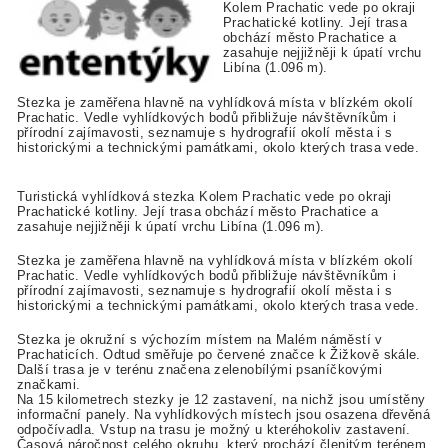
Kolem Prachatic vede po okraji
Prachatické kotliny. Její trasa
obchází město Prachatice a
zasahuje nejjižněji k úpatí vrchu
Libína (1.096 m).
Stezka je zaměřena hlavně na vyhlídková místa v blízkém okolí
Prachatic. Vedle vyhlídkových bodů přibližuje návštěvníkům i
přírodní zajímavosti, seznamuje s hydrografií okolí města i s
historickými a technickými památkami, okolo kterých trasa vede.
Turistická vyhlídková stezka Kolem Prachatic vede po okraji
Prachatické kotliny. Její trasa obchází město Prachatice a
zasahuje nejjižněji k úpatí vrchu Libína (1.096 m).
Stezka je zaměřena hlavně na vyhlídková místa v blízkém okolí
Prachatic. Vedle vyhlídkových bodů přibližuje návštěvníkům i
přírodní zajímavosti, seznamuje s hydrografií okolí města i s
historickými a technickými památkami, okolo kterých trasa vede.
Stezka je okružní s výchozím místem na Malém náměstí v
Prachaticích. Odtud směřuje po červené značce k Žižkově skále.
Další trasa je v terénu značena zelenobílými psaníčkovými
značkami.
Na 15 kilometrech stezky je 12 zastavení, na nichž jsou umístěny
informační panely. Na vyhlídkových místech jsou osazena dřevěná
odpočívadla. Vstup na trasu je možný u kteréhokoliv zastavení.
Časová náročnost celého okruhu, který prochází členitým terénem