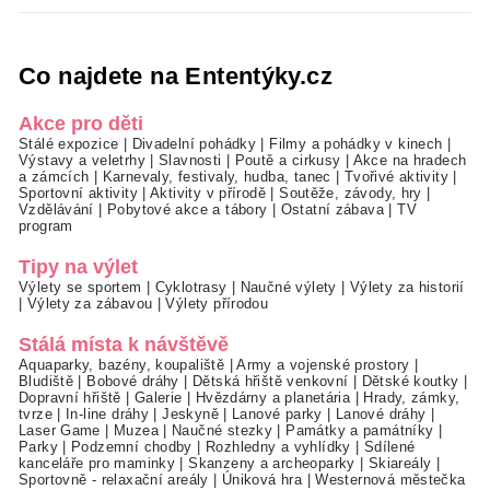
Co najdete na Ententýky.cz
Akce pro děti
Stálé expozice
|
Divadelní pohádky
|
Filmy a pohádky v kinech
|
Výstavy a veletrhy
|
Slavnosti
|
Poutě a cirkusy
|
Akce na hradech
a zámcích
|
Karnevaly, festivaly, hudba, tanec
|
Tvořivé aktivity
|
Sportovní aktivity
|
Aktivity v přírodě
|
Soutěže, závody, hry
|
Vzdělávání
|
Pobytové akce a tábory
|
Ostatní zábava
|
TV
program
Tipy na výlet
Výlety se sportem
|
Cyklotrasy
|
Naučné výlety
|
Výlety za historií
|
Výlety za zábavou
|
Výlety přírodou
Stálá místa k návštěvě
Aquaparky, bazény, koupaliště
|
Army a vojenské prostory
|
Bludiště
|
Bobové dráhy
|
Dětská hřiště venkovní
|
Dětské koutky
|
Dopravní hřiště
|
Galerie
|
Hvězdárny a planetária
|
Hrady, zámky,
tvrze
|
In-line dráhy
|
Jeskyně
|
Lanové parky
|
Lanové dráhy
|
Laser Game
|
Muzea
|
Naučné stezky
|
Památky a památníky
|
Parky
|
Podzemní chodby
|
Rozhledny a vyhlídky
|
Sdílené
kanceláře pro maminky
|
Skanzeny a archeoparky
|
Skiareály
|
Sportovně - relaxační areály
|
Úniková hra
|
Westernová městečka