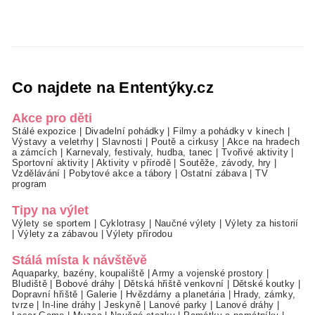
Co najdete na Ententýky.cz
Akce pro děti
Stálé expozice
|
Divadelní pohádky
|
Filmy a pohádky v kinech
|
Výstavy a veletrhy
|
Slavnosti
|
Poutě a cirkusy
|
Akce na hradech
a zámcích
|
Karnevaly, festivaly, hudba, tanec
|
Tvořivé aktivity
|
Sportovní aktivity
|
Aktivity v přírodě
|
Soutěže, závody, hry
|
Vzdělávání
|
Pobytové akce a tábory
|
Ostatní zábava
|
TV
program
Tipy na výlet
Výlety se sportem
|
Cyklotrasy
|
Naučné výlety
|
Výlety za historií
|
Výlety za zábavou
|
Výlety přírodou
Stálá místa k návštěvě
Aquaparky, bazény, koupaliště
|
Army a vojenské prostory
|
Bludiště
|
Bobové dráhy
|
Dětská hřiště venkovní
|
Dětské koutky
|
Dopravní hřiště
|
Galerie
|
Hvězdárny a planetária
|
Hrady, zámky,
tvrze
|
In-line dráhy
|
Jeskyně
|
Lanové parky
|
Lanové dráhy
|