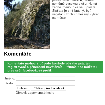
pěšky nebo lokálkou, uvidíte
poměrně vysokou skálu. Nemá
žádné jméno, říká se jí prostě
Skála a je z ní krásný, byť
vegetací trochu omezený výhled
na město.
Komentáře
Komentáře mohou z důvodu kontroly obsahu psát jen
registrovaní a přihlášení návštěvníci. Přihlásit se můžete i
přes svůj facebookový profil:
Jméno:
Heslo:
Obnovit zapomenuté heslo