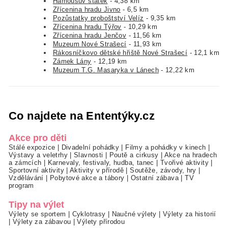
Hamousův statek
- 4,38 km
Zřícenina hradu Jivno
- 6,5 km
Pozůstatky proboštství Velíz
- 9,35 km
Zřícenina hradu Týřov
- 10,29 km
Zřícenina hradu Jenčov
- 11,56 km
Muzeum Nové Strašecí
- 11,93 km
Rákosníčkovo dětské hřiště Nové Strašecí
- 12,1 km
Zámek Lány
- 12,19 km
Muzeum T.G. Masaryka v Lánech
- 12,22 km
Co najdete na Ententýky.cz
Akce pro děti
Stálé expozice
|
Divadelní pohádky
|
Filmy a pohádky v kinech
|
Výstavy a veletrhy
|
Slavnosti
|
Poutě a cirkusy
|
Akce na hradech
a zámcích
|
Karnevaly, festivaly, hudba, tanec
|
Tvořivé aktivity
|
Sportovní aktivity
|
Aktivity v přírodě
|
Soutěže, závody, hry
|
Vzdělávání
|
Pobytové akce a tábory
|
Ostatní zábava
|
TV
program
Tipy na výlet
Výlety se sportem
|
Cyklotrasy
|
Naučné výlety
|
Výlety za historií
|
Výlety za zábavou
|
Výlety přírodou