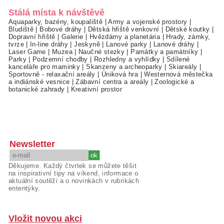
Stálá místa k návštěvě
Aquaparky, bazény, koupaliště
|
Army a vojenské prostory
|
Bludiště
|
Bobové dráhy
|
Dětská hřiště venkovní
|
Dětské koutky
|
Dopravní hřiště
|
Galerie
|
Hvězdárny a planetária
|
Hrady, zámky,
tvrze
|
In-line dráhy
|
Jeskyně
|
Lanové parky
|
Lanové dráhy
|
Laser Game
|
Muzea
|
Naučné stezky
|
Památky a památníky
|
Parky
|
Podzemní chodby
|
Rozhledny a vyhlídky
|
Sdílené
kanceláře pro maminky
|
Skanzeny a archeoparky
|
Skiareály
|
Sportovně - relaxační areály
|
Úniková hra
|
Westernová městečka
a indiánské vesnice
|
Zábavní centra a areály
|
Zoologické a
botanické zahrady
|
Kreativní prostor
Newsletter
Děkujeme. Každý čtvrtek se můžete těšit
na inspirativní tipy na víkend, informace o
aktuální soutěži a o novinkách v rubrikách
ententýky.
Vložit novou akci