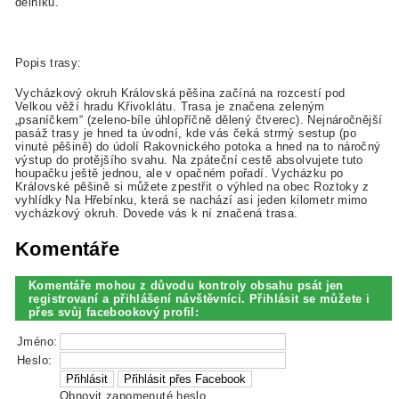
dělníků.
Popis trasy:
Vycházkový okruh Královská pěšina začíná na rozcestí pod
Velkou věží hradu Křivoklátu. Trasa je značena zeleným
„psaníčkem“ (zeleno-bíle úhlopříčně dělený čtverec). Nejnáročnější
pasáž trasy je hned ta úvodní, kde vás čeká strmý sestup (po
vinuté pěšině) do údolí Rakovnického potoka a hned na to náročný
výstup do protějšího svahu. Na zpáteční cestě absolvujete tuto
houpačku ještě jednou, ale v opačném pořadí. Vycházku po
Královské pěšině si můžete zpestřit o výhled na obec Roztoky z
vyhlídky Na Hřebínku, která se nachází asi jeden kilometr mimo
vycházkový okruh. Dovede vás k ní značená trasa.
Komentáře
Komentáře mohou z důvodu kontroly obsahu psát jen
registrovaní a přihlášení návštěvníci. Přihlásit se můžete i
přes svůj facebookový profil:
Jméno:
Heslo:
Obnovit zapomenuté heslo