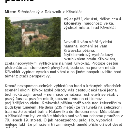
Místo:
Středočeský > Rakovník > Křivoklát
Výlet pěší, okružní, délka: cca
4
kilometry
, náročnost: velká,
výchozí místo: hrad Křivoklát
Nevadí-li vám větší fyzická
námaha, odmění se vám
Královská pěšina,
čtyřkilometrový vycházkový
okruh kolem hradu Křivoklátu,
zcela neobvyklými vyhlídkami na hrad Křivoklát. Protože cestou
překonáte asi stometrové převýšení, bude se na jednom místě
Křivoklát vypínat vysoko nad vámi a na jiném naopak uvidíte hrad
téměř z ptačí perspektivy.
Kromě nezapomenutelných výhledů na hrad a krásných přírodních
scenérií okolní křivoklátské přírody vás cestou čeká také jedna
technická zajímavost – není sice označena, octnete-li se však v
pravý čas na pravém místě, upozorní vás na ni hlomoz
projíždějícího vlaku. Královská pěšina totiž vede nad železničním
Budským tunelem. Nejdelší (235 metrů) ze tří tunelů na železniční
trati na železniční trati z Rakovníka do Berouna mezi Městečkem
a Křivoklátem byl ve skále hluboko pod vašima nohama proražen v
70. letech 19. století. O jak nebezpečnou práci šlo, vypovídá
nejlépe fakt, že při ražení tří zmíněných tunelů přišlo o život deset