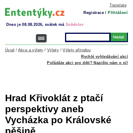
Translate
Registrace
/
Přihlášení
Dnes je 08.08.2026, svátek má
Soběslav
Úvod
/
Akce a výlety
/
Výlety
/
Výlety přírodou
Rychlé vyhledávání akcí
Pořádáte akci pro děti? Napište nám o ní!
Hrad Křivoklát z ptačí
perspektivy aneb
Vycházka po Královské
pěšině