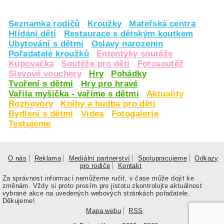
Seznamka rodičů
Kroužky
Mateřská centra
Hlídání dětí
Restaurace s dětským koutkem
Ubytování s dětmi
Oslavy narozenin
Pořadatelé kroužků
Ententýky soutěže
Kupovačka
Soutěže pro děti
Fotosoutěž
Slevové vouchery
Hry
Pohádky
Tvoření s dětmi
Hry pro hravé
Vařila myšička - vaříme s dětmi
Aktuality
Rozhovory
Knihy a hudba pro děti
Bydlení s dětmi
Videa
Fotogalerie
Testujeme
O nás
Reklama
Mediální partnerství
Spolupracujeme
Odkazy
pro rodiče
Kontakt
Za správnost informací nemůžeme ručit, v čase může dojít ke
změnám. Vždy si proto prosím pro jistotu zkontrolujte aktuálnost
vybrané akce na uvedených webových stránkách pořadatele.
Děkujeme!
Mapa webu
RSS