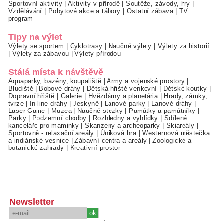
Sportovní aktivity
|
Aktivity v přírodě
|
Soutěže, závody, hry
|
Vzdělávání
|
Pobytové akce a tábory
|
Ostatní zábava
|
TV
program
Tipy na výlet
Výlety se sportem
|
Cyklotrasy
|
Naučné výlety
|
Výlety za historií
|
Výlety za zábavou
|
Výlety přírodou
Stálá místa k návštěvě
Aquaparky, bazény, koupaliště
|
Army a vojenské prostory
|
Bludiště
|
Bobové dráhy
|
Dětská hřiště venkovní
|
Dětské koutky
|
Dopravní hřiště
|
Galerie
|
Hvězdárny a planetária
|
Hrady, zámky,
tvrze
|
In-line dráhy
|
Jeskyně
|
Lanové parky
|
Lanové dráhy
|
Laser Game
|
Muzea
|
Naučné stezky
|
Památky a památníky
|
Parky
|
Podzemní chodby
|
Rozhledny a vyhlídky
|
Sdílené
kanceláře pro maminky
|
Skanzeny a archeoparky
|
Skiareály
|
Sportovně - relaxační areály
|
Úniková hra
|
Westernová městečka
a indiánské vesnice
|
Zábavní centra a areály
|
Zoologické a
botanické zahrady
|
Kreativní prostor
Newsletter