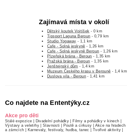
Zajímavá místa v okolí
Dětský koutek Vojtíšek
- 0 km
Tipsport Laguna Beroun
- 0,79 km
Studio Yogaway
- 1,1 km
Cafe - Solná jeskyně
- 1,26 km
Cafe - Solná jeskyně Beroun
- 1,26 km
Plzeňská brána - Beroun
- 1,35 km
Pražská brána - Beroun
- 1,35 km
Jenštejnský dům
- 1,4 km
Muzeum Českého krasu v Berouně
- 1,4 km
Duslova vila - Beroun
- 1,41 km
Co najdete na Ententýky.cz
Akce pro děti
Stálé expozice
|
Divadelní pohádky
|
Filmy a pohádky v kinech
|
Výstavy a veletrhy
|
Slavnosti
|
Poutě a cirkusy
|
Akce na hradech
a zámcích
|
Karnevaly, festivaly, hudba, tanec
|
Tvořivé aktivity
|