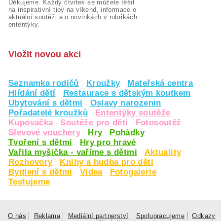
Děkujeme. Každý čtvrtek se můžete těšit
na inspirativní tipy na víkend, informace o
aktuální soutěži a o novinkách v rubrikách
ententýky.
Vložit novou akci
Seznamka rodičů
Kroužky
Mateřská centra
Hlídání dětí
Restaurace s dětským koutkem
Ubytování s dětmi
Oslavy narozenin
Pořadatelé kroužků
Ententýky soutěže
Kupovačka
Soutěže pro děti
Fotosoutěž
Slevové vouchery
Hry
Pohádky
Tvoření s dětmi
Hry pro hravé
Vařila myšička - vaříme s dětmi
Aktuality
Rozhovory
Knihy a hudba pro děti
Bydlení s dětmi
Videa
Fotogalerie
Testujeme
O nás
Reklama
Mediální partnerství
Spolupracujeme
Odkazy