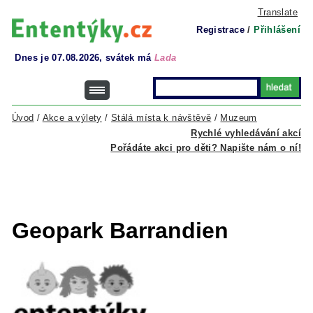
Translate
Registrace
/
Přihlášení
Dnes je 07.08.2026, svátek má
Lada
Úvod
/
Akce a výlety
/
Stálá místa k návštěvě
/
Muzeum
Rychlé vyhledávání akcí
Pořádáte akci pro děti? Napište nám o ní!
Geopark Barrandien