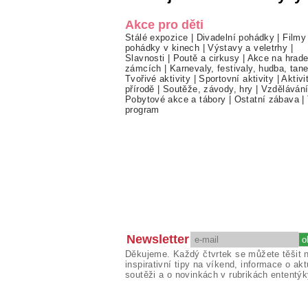
Akce pro děti
Stálé expozice
|
Divadelní pohádky
|
Filmy
pohádky v kinech
|
Výstavy a veletrhy
|
Slavnosti
|
Poutě a cirkusy
|
Akce na hrade
zámcích
|
Karnevaly, festivaly, hudba, tan
Tvořivé aktivity
|
Sportovní aktivity
|
Aktivi
přírodě
|
Soutěže, závody, hry
|
Vzděláván
Pobytové akce a tábory
|
Ostatní zábava
|
program
Newsletter
Děkujeme. Každý čtvrtek se můžete těšit 
inspirativní tipy na víkend, informace o akt
soutěži a o novinkách v rubrikách ententýk