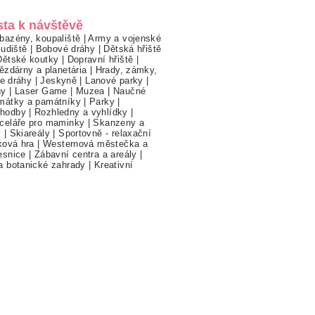
sta k návštěvě
bazény, koupaliště
|
Army a vojenské
ludiště
|
Bobové dráhy
|
Dětská hřiště
Dětské koutky
|
Dopravní hřiště
|
ězdárny a planetária
|
Hrady, zámky,
ne dráhy
|
Jeskyně
|
Lanové parky
|
hy
|
Laser Game
|
Muzea
|
Naučné
mátky a památníky
|
Parky
|
hodby
|
Rozhledny a vyhlídky
|
celáře pro maminky
|
Skanzeny a
y
|
Skiareály
|
Sportovně - relaxační
ková hra
|
Westernová městečka a
esnice
|
Zábavní centra a areály
|
a botanické zahrady
|
Kreativní