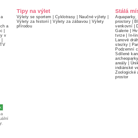
Tipy na výlet
Stálá mí
 a
Výlety se sportem
|
Cyklotrasy
|
Naučné výlety
|
Aquaparky, 
Výlety za historií
|
Výlety za zábavou
|
Výlety
prostory
|
B
ch a
přírodou
venkovní
|
ec
|
Galerie
|
Hv
ty v
tvrze
|
In-li
í
|
Lanové drá
TV
stezky
|
Pa
Podzemní c
Sdílené kan
archeopark
areály
|
Úni
indiánské v
Zoologické 
prostor
na
uální
y.