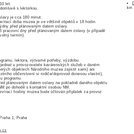
0 let.
km
 domluvě s lektorkou.
lavy je cca 180 minut.
vírací doba muzea je ve většině objektů v 18 hodin.
 týdny před plánovaným datem oslavy.
 3 pracovní dny před plánovaným datem oslavy (v případě
volný termín).
gramu, lektora, výtvarné potřeby, výzdobu.
bjednat u provozovatele kavárenských služeb v daném
terých objektech Národního muzea zajistit sami) ani
astního občerstvení si rodiče/doprovod donesou vlastní),
mu programu.
řed plánovaným datem oslavy na pokladně daného objektu
NM po dohodě s kontaktní osobou NM.
evírací hodiny muzea bude účtován příplatek za provoz.
 Praha 1, Praha
.cz