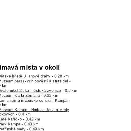
ímavá místa v okolí
Dětské hřiště U lanové dráhy
- 0,28 km
Muzeum pražských pověstí a strašidel
-
9 km
Svatomikulášská městská zvonice
- 0,3 km
Muzeum Karla Zemana
- 0,33 km
Komunitní a mateřské centrum Kampa
-
9 km
Museum Kampa - Nadace Jana a Medy
dkových
- 0,4 km
Café Kafíčko
- 0,42 km
Park Kampa
- 0,43 km
Petřínské sady
- 0,49 km