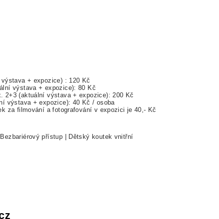
í výstava + expozice) : 120 Kč
ální výstava + expozice): 80 Kč
. 2+3 (aktuální výstava + expozice): 200 Kč
ní výstava + expozice): 40 Kč / osoba
ek za filmování a fotografování v expozici je 40,- Kč
Bezbariérový přístup | Dětský koutek vnitřní
cz