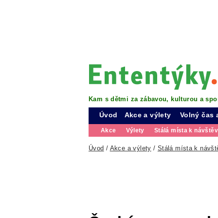
Kam s dětmi za zábavou, kulturou a spo
Úvod
Akce a výlety
Volný čas 
Akce
Výlety
Stálá místa k návště
Úvod
/
Akce a výlety
/
Stálá místa k návšt