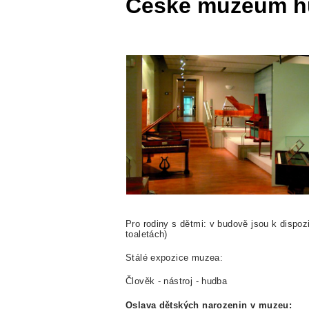
České muzeum h
Pro rodiny s dětmi: v budově jsou k dispoz
toaletách)
Stálé expozice muzea:
Člověk - nástroj - hudba
Oslava dětských narozenin v muzeu: