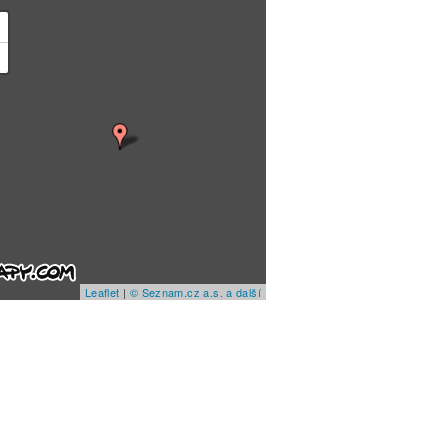
+
−
Leaflet
|
© Seznam.cz a.s. a další