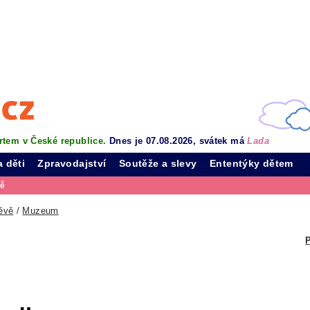
rtem v České republice.
Dnes je 07.08.2026, svátek má
Lada
a děti
Zpravodajství
Soutěže a slevy
Ententýky dětem
vě
ěvě
/
Muzeum
P