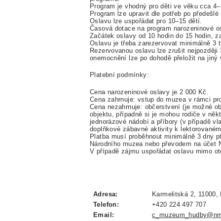
Program je vhodný pro děti ve věku cca 4–1
Program lze upravit dle potřeb po předešlé
Oslavu lze uspořádat pro 10–15 dětí.
Časová dotace na program narozeninové os
Začátek oslavy od 10 hodin do 15 hodin, za
Oslavu je třeba zarezervovat minimálně 3
Rezervovanou oslavu lze zrušit nejpozději
onemocnění lze po dohodě přeložit na jiný 
Platební podmínky:
Cena narozeninové oslavy je 2 000 Kč.
Cena zahrnuje: vstup do muzea v rámci pro
Cena nezahrnuje: občerstvení (je možné o
objektu, případně si je mohou rodiče v něk
jednorázové nádobí a příbory (v případě vl
doplňkové zábavné aktivity k lektorované
Platba musí proběhnout minimálně 3 dny p
Národního muzea nebo převodem na účet 
V případě zájmu uspořádat oslavu mimo ot
Adresa:
Karmelitská 2, 11000,
Telefon:
+420 224 497 707
Email:
c_muzeum_hudby@nm