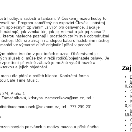
osti hudby, s radostí a fantazií. V Českém muzeu hudby to
 veselí se. Program zaměřený na expozici Člověk – nástroj –
ým společným zpíváním „živijó“ pro oslavence. Jaká je
nástrojů, jak vzniká tón, jak jej vnímat a jak jej zapsat?
, kterou následně poznají i prostřednictvím své dobrodružné
stroji. Děti si zahrají i na slepou bábu s hudebními nástroji
marádi ve výtvarné dílně originální přání v podobě
ým občerstvením v prostorách muzea. Občerstvení je
ch služeb či může být v režii rodičů/objednatele oslavy. Je
zpestření při volné zábavě je možné využít hravé a
Zaj
ktorkou a jejich objednání.
menu dle přání a potřeb klienta. Konkrétní forma
obou Café Time Music.
0,2
 2/4, Praha 1
a Zámečníková, kristyna_zamecnikova@nm.cz, tel.:
0,3
 distribucemarousek@seznam.cz, tel.: 777 299 201
Mlá
y:
arozeninových pozvánek s motivy muzea a příslušného