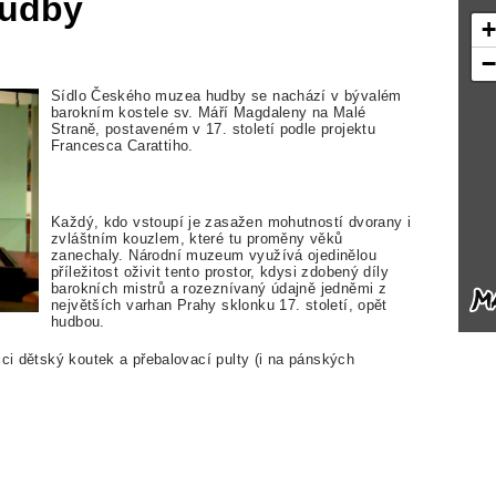
udby
Sídlo Českého muzea hudby se nachází v bývalém
barokním kostele sv. Máří Magdaleny na Malé
Straně, postaveném v 17. století podle projektu
Francesca Carattiho.
Každý, kdo vstoupí je zasažen mohutností dvorany i
zvláštním kouzlem, které tu proměny věků
zanechaly. Národní muzeum využívá ojedinělou
příležitost oživit tento prostor, kdysi zdobený díly
barokních mistrů a rozeznívaný údajně jedněmi z
největších varhan Prahy sklonku 17. století, opět
hudbou.
ici dětský koutek a přebalovací pulty (i na pánských