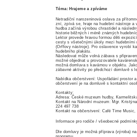
Téma:
Hrajeme a zpíváme
Netradiční narozeninová oslava za přítomn
zní, zpívá se, hraje na hudební nástroje a
hudba začíná výrobou chrastidel a následn
historie běžných i méně známých hudebních 
Lektor provede hravou formou děti expozicí
cesty s všetečnými úkoly mezi hudebními ná
(Orffovy nástroje). Pro oslavence vyrobí ka
hudebního plakátu.
Následovat může volná zábava s připraven
možné objednat u provozovatele kavárenský
možná domluva s kavárnou v objektu. Jako 
zábavné aktivity po předchozí domluvě s le
Nabídka občerstvení: Uspořádání prostor a 
občerstvení je na domluvě s kontaktní os
Kontakty:
Adresa: České muzeum hudby, Karmelitská
Kontakt na Národní muzeum: Mgr. Kristýn
224 497 738
Kontakt na občerstvení: Café Time Music,
Informace pro rodiče / všeobecné podmínk
Dle domluvy je možná příprava (výroba) n
programu.