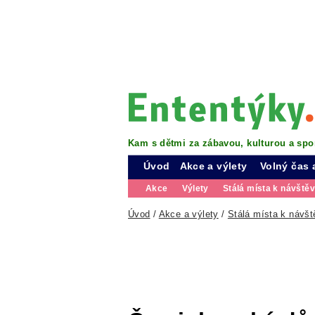
Kam s dětmi za zábavou, kulturou a spo
Úvod
Akce a výlety
Volný čas 
Akce
Výlety
Stálá místa k návště
Úvod
/
Akce a výlety
/
Stálá místa k návšt