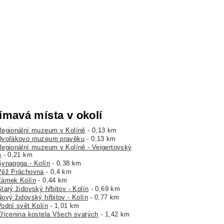
ímavá místa v okolí
Regionální muzeum v Kolíně
- 0,13 km
Dvořákovo muzeum pravěku
- 0,13 km
Regionální muzeum v Kolíně - Veigertovský
m
- 0,21 km
Synagoga - Kolín
- 0,38 km
Věž Práchovna
- 0,4 km
Zámek Kolín
- 0,44 km
tarý židovský hřbitov - Kolín
- 0,69 km
Nový židovský hřbitov - Kolín
- 0,77 km
Vodní svět Kolín
- 1,01 km
Zřícenina kostela Všech svatých
- 1,42 km