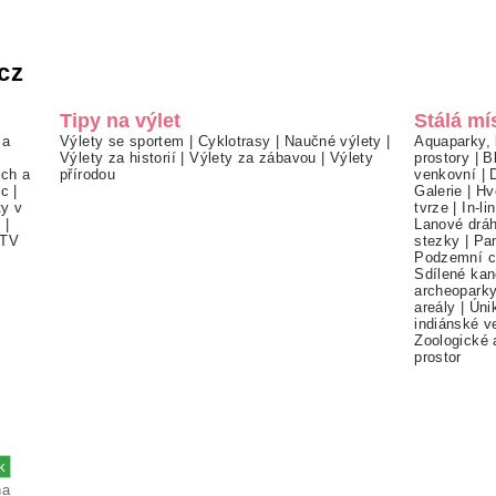
cz
Tipy na výlet
Stálá mí
 a
Výlety se sportem
|
Cyklotrasy
|
Naučné výlety
|
Aquaparky, 
Výlety za historií
|
Výlety za zábavou
|
Výlety
prostory
|
B
ch a
přírodou
venkovní
|
ec
|
Galerie
|
Hv
ty v
tvrze
|
In-li
í
|
Lanové drá
TV
stezky
|
Pa
Podzemní c
Sdílené kan
archeopark
areály
|
Úni
indiánské v
Zoologické 
prostor
na