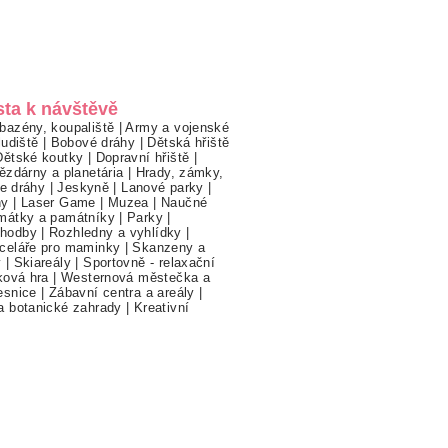
sta k návštěvě
bazény, koupaliště
|
Army a vojenské
ludiště
|
Bobové dráhy
|
Dětská hřiště
Dětské koutky
|
Dopravní hřiště
|
ězdárny a planetária
|
Hrady, zámky,
ne dráhy
|
Jeskyně
|
Lanové parky
|
hy
|
Laser Game
|
Muzea
|
Naučné
mátky a památníky
|
Parky
|
hodby
|
Rozhledny a vyhlídky
|
celáře pro maminky
|
Skanzeny a
y
|
Skiareály
|
Sportovně - relaxační
ková hra
|
Westernová městečka a
esnice
|
Zábavní centra a areály
|
a botanické zahrady
|
Kreativní