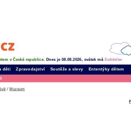
rtem v České republice.
Dnes je 08.08.2026, svátek má
Soběslav
a děti
Zpravodajství
Soutěže a slevy
Ententýky dětem
vě
ěvě
/
Muzeum
P