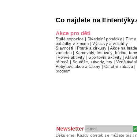
Co najdete na Ententýky.
Akce pro děti
Stálé expozice
|
Divadelní pohádky
|
Filmy
pohádky v kinech
|
Výstavy a veletrhy
|
Slavnosti
|
Poutě a cirkusy
|
Akce na hrade
zámcích
|
Karnevaly, festivaly, hudba, tan
Tvořivé aktivity
|
Sportovní aktivity
|
Aktivi
přírodě
|
Soutěže, závody, hry
|
Vzděláván
Pobytové akce a tábory
|
Ostatní zábava
|
program
Newsletter
Děkujeme. Každý čtvrtek se můžete těšit 