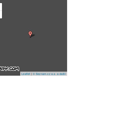
+
−
Leaflet
|
© Seznam.cz a.s. a další