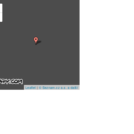
+
−
Leaflet
|
© Seznam.cz a.s. a další