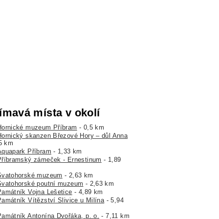
ímavá místa v okolí
Hornické muzeum Příbram
- 0,5 km
Hornický skanzen Březové Hory – důl Anna
,5 km
Aquapark Příbram
- 1,33 km
Příbramský zámeček - Ernestinum
- 1,89
Svatohorské muzeum
- 2,63 km
Svatohorské poutní muzeum
- 2,63 km
Památník Vojna Lešetice
- 4,89 km
Památník Vítězství Slivice u Milína
- 5,94
Památník Antonína Dvořáka, p. o.
- 7,11 km