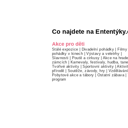
Co najdete na Ententýky.
Akce pro děti
Stálé expozice
|
Divadelní pohádky
|
Filmy
pohádky v kinech
|
Výstavy a veletrhy
|
Slavnosti
|
Poutě a cirkusy
|
Akce na hrade
zámcích
|
Karnevaly, festivaly, hudba, tan
Tvořivé aktivity
|
Sportovní aktivity
|
Aktivi
přírodě
|
Soutěže, závody, hry
|
Vzděláván
Pobytové akce a tábory
|
Ostatní zábava
|
program