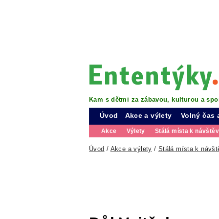
Kam s dětmi za zábavou, kulturou a spo
Úvod
Akce a výlety
Volný čas 
Akce
Výlety
Stálá místa k návště
Úvod
/
Akce a výlety
/
Stálá místa k návšt