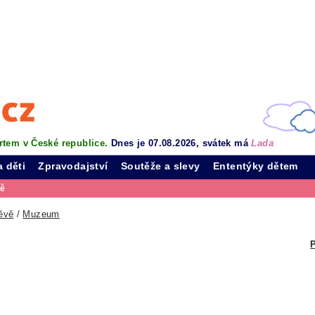
rtem v České republice.
Dnes je 07.08.2026, svátek má
Lada
a děti
Zpravodajství
Soutěže a slevy
Ententýky dětem
vě
ěvě
/
Muzeum
P