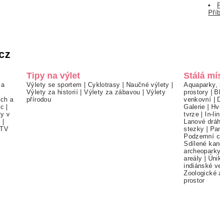
Pří
cz
Tipy na výlet
Stálá mí
 a
Výlety se sportem
|
Cyklotrasy
|
Naučné výlety
|
Aquaparky, 
Výlety za historií
|
Výlety za zábavou
|
Výlety
prostory
|
B
ch a
přírodou
venkovní
|
ec
|
Galerie
|
Hv
ty v
tvrze
|
In-li
í
|
Lanové drá
TV
stezky
|
Pa
Podzemní c
Sdílené kan
archeopark
areály
|
Úni
indiánské v
Zoologické 
prostor