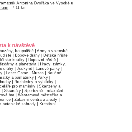
Pamatník Antonína Dvořáka ve Vysoké u
brami
- 7,11 km
sta k návštěvě
bazény, koupaliště
|
Army a vojenské
ludiště
|
Bobové dráhy
|
Dětská hřiště
Dětské koutky
|
Dopravní hřiště
|
ězdárny a planetária
|
Hrady, zámky,
ne dráhy
|
Jeskyně
|
Lanové parky
|
hy
|
Laser Game
|
Muzea
|
Naučné
mátky a památníky
|
Parky
|
hodby
|
Rozhledny a vyhlídky
|
celáře pro maminky
|
Skanzeny a
y
|
Skiareály
|
Sportovně - relaxační
ková hra
|
Westernová městečka a
esnice
|
Zábavní centra a areály
|
a botanické zahrady
|
Kreativní