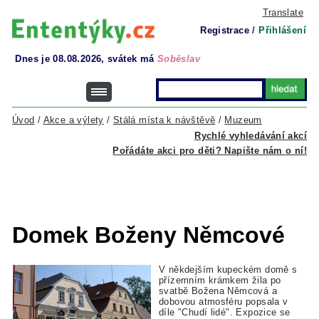
Translate
Registrace
/
Přihlášení
Dnes je 08.08.2026, svátek má
Soběslav
Úvod
/
Akce a výlety
/
Stálá místa k návštěvě
/
Muzeum
Rychlé vyhledávání akcí
Pořádáte akci pro děti? Napište nám o ní!
Domek Boženy Němcové
V někdejším kupeckém domě s
přízemním krámkem žila po
svatbě Božena Němcová a
dobovou atmosféru popsala v
díle "Chudí lidé". Expozice se