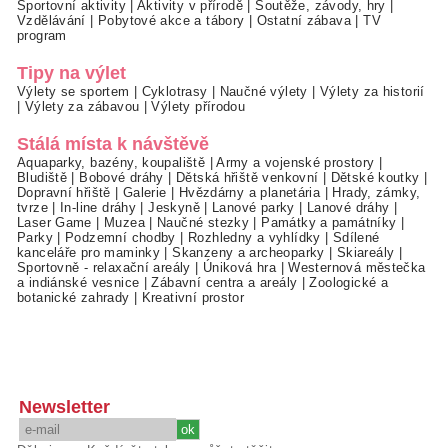
Sportovní aktivity
|
Aktivity v přírodě
|
Soutěže, závody, hry
|
Vzdělávání
|
Pobytové akce a tábory
|
Ostatní zábava
|
TV
program
Tipy na výlet
Výlety se sportem
|
Cyklotrasy
|
Naučné výlety
|
Výlety za historií
|
Výlety za zábavou
|
Výlety přírodou
Stálá místa k návštěvě
Aquaparky, bazény, koupaliště
|
Army a vojenské prostory
|
Bludiště
|
Bobové dráhy
|
Dětská hřiště venkovní
|
Dětské koutky
|
Dopravní hřiště
|
Galerie
|
Hvězdárny a planetária
|
Hrady, zámky,
tvrze
|
In-line dráhy
|
Jeskyně
|
Lanové parky
|
Lanové dráhy
|
Laser Game
|
Muzea
|
Naučné stezky
|
Památky a památníky
|
Parky
|
Podzemní chodby
|
Rozhledny a vyhlídky
|
Sdílené
kanceláře pro maminky
|
Skanzeny a archeoparky
|
Skiareály
|
Sportovně - relaxační areály
|
Úniková hra
|
Westernová městečka
a indiánské vesnice
|
Zábavní centra a areály
|
Zoologické a
botanické zahrady
|
Kreativní prostor
Newsletter