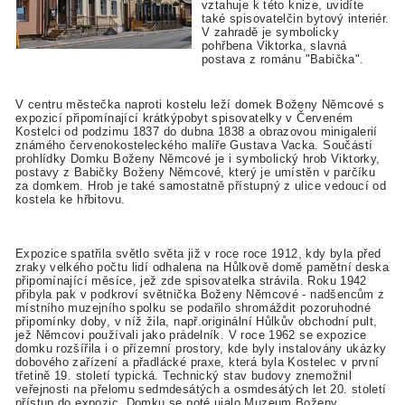
vztahuje k této knize, uvidíte
také spisovatelčin bytový interiér.
V zahradě je symbolicky
pohřbena Viktorka, slavná
postava z románu "Babička".
V centru městečka naproti kostelu leží domek Boženy Němcové s
expozicí připomínající krátkýpobyt spisovatelky v Červeném
Kostelci od podzimu 1837 do dubna 1838 a obrazovou minigalerií
známého červenokosteleckého malíře Gustava Vacka. Součástí
prohlídky Domku Boženy Němcové je i symbolický hrob Viktorky,
postavy z Babičky Boženy Němcové, který je umístěn v parčíku
za domkem. Hrob je také samostatně přístupný z ulice vedoucí od
kostela ke hřbitovu.
Expozice spatřila světlo světa již v roce roce 1912, kdy byla před
zraky velkého počtu lidí odhalena na Hůlkově domě pamětní deska
připomínající měsíce, jež zde spisovatelka strávila. Roku 1942
přibyla pak v podkroví světnička Boženy Němcové - nadšencům z
místního muzejního spolku se podařilo shromáždit pozoruhodné
připomínky doby, v níž žila, např.originální Hůlkův obchodní pult,
jež Němcovi používali jako prádelník. V roce 1962 se expozice
domku rozšířila i o přízemní prostory, kde byly instalovány ukázky
dobového zařízení a přadlácké praxe, která byla Kostelec v první
třetině 19. století typická. Technický stav budovy znemožnil
veřejnosti na přelomu sedmdesátých a osmdesátých let 20. století
přístup do expozic. Domku se poté ujalo Muzeum Boženy