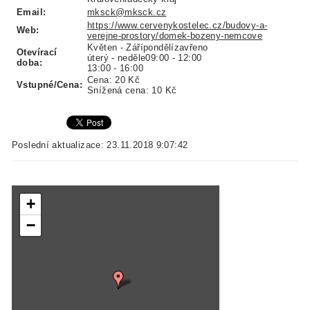
Email:
mksck@mksck.cz
https://www.cervenykostelec.cz/budovy-a-
Web:
verejne-prostory/domek-bozeny-nemcove
Květen - Zářípondělízavřeno
Otevírací
úterý - neděle09:00 - 12:00
doba:
13:00 - 16:00
Cena: 20 Kč
Vstupné/Cena:
Snížená cena: 10 Kč
Poslední aktualizace: 23.11.2018 9:07:42
+
−