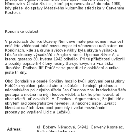
Němcové v České Skalici, které jej spravovalo až do roku 1999,
kdy přešel do správy Městského kulturního střediska v Červeném
Kostelci.
Končinské události
V prostorách Domku Boženy Němcové máte jedinečnou možnost
celé léto zhlédnout také novou expozici věnovanou událostem na
Končinách, kde za druhé světové války byla ukryta vysílačka
Libuše skupiny výsadkářů z Anglie v rámci Operace Silver A, a
kterou gestapo 30. května 1942 odhalilo. Při té příležitosti uvěznili
a později popravili 4 členy rodiny Burdychových a Františka
Jirouška. Radista Jiří Potůček se prostřílel z obklíčení a unikal
ještě tři dny.
Obci Bohdašín a osadě Končiny hrozilo kvůli ukrývání parašutisty
Potůčka vypálení jakoLidicím a Ležákům. Tehdejší přednosta
náchodského policejního úřadu Jan Chudoba znal hradeckého šéfa
gestapa a možná na něj i leccos věděl, a tak ho přemlouval, ať
obce ušetří, ať zavolá K. H. Frankovi. Argumentoval, že jiní lidé o
ukrytém radiotelegrafistovi nevěděli, a nakonec uspěl. Zvrátit
likvidaci dalších dvou obcí pomohly i velké mezinárodní
protesty po vypálení Lidic a Ležáků.
ul. Boženy Němcové, 54941, Červený Kostelec,
Adresa:
Královéhradecký kraj