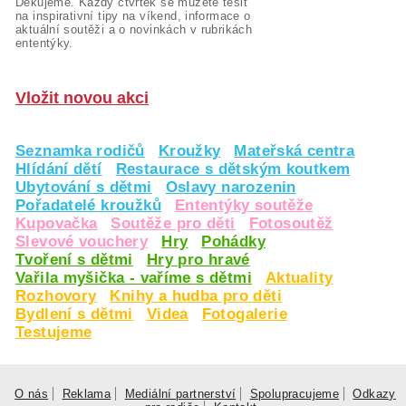
Děkujeme. Každý čtvrtek se můžete těšit
na inspirativní tipy na víkend, informace o
aktuální soutěži a o novinkách v rubrikách
ententýky.
Vložit novou akci
Seznamka rodičů
Kroužky
Mateřská centra
Hlídání dětí
Restaurace s dětským koutkem
Ubytování s dětmi
Oslavy narozenin
Pořadatelé kroužků
Ententýky soutěže
Kupovačka
Soutěže pro děti
Fotosoutěž
Slevové vouchery
Hry
Pohádky
Tvoření s dětmi
Hry pro hravé
Vařila myšička - vaříme s dětmi
Aktuality
Rozhovory
Knihy a hudba pro děti
Bydlení s dětmi
Videa
Fotogalerie
Testujeme
O nás
Reklama
Mediální partnerství
Spolupracujeme
Odkazy