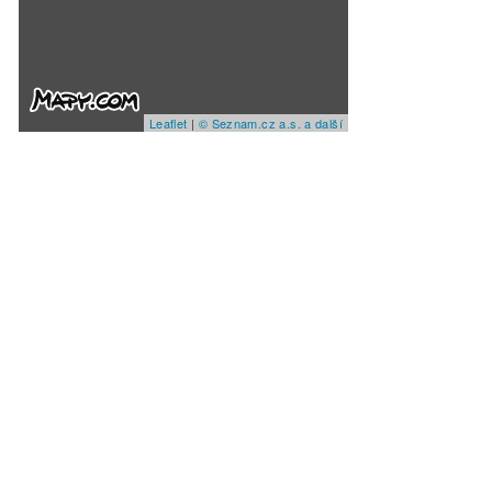
Leaflet
|
© Seznam.cz a.s. a další