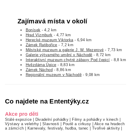
Zajímavá místa v okolí
Bonísek
- 4,2 km
Hrad Vízmburk
- 4,77 km
Herecké muzeum Viktorka
- 6,94 km
Zámek Ratibořice
- 7,2 km
Městské muzeum a galerie J. W. Mezerové
- 7,73 km
Galerie výtvarného umění v Náchodě
- 8,72 km
Interaktivní muzeum chytré zábavy Pod čepicí
- 8,8 km
Hvězdárna Úpice
- 8,83 km
Zámek Náchod
- 8,86 km
Regionální muzeum v Náchodě
- 9,08 km
Co najdete na Ententýky.cz
Akce pro děti
Stálé expozice
|
Divadelní pohádky
|
Filmy a pohádky v kinech
|
Výstavy a veletrhy
|
Slavnosti
|
Poutě a cirkusy
|
Akce na hradech
a zámcích
|
Karnevaly, festivaly, hudba, tanec
|
Tvořivé aktivity
|