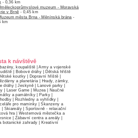
e
- 0,36 km
Uměleckoprůmyslové muzeum - Moravská
erie v Brně
- 0,45 km
Muzeum města Brna - Měnínská brána
-
6 km
sta k návštěvě
bazény, koupaliště
|
Army a vojenské
ludiště
|
Bobové dráhy
|
Dětská hřiště
Dětské koutky
|
Dopravní hřiště
|
ězdárny a planetária
|
Hrady, zámky,
ne dráhy
|
Jeskyně
|
Lanové parky
|
hy
|
Laser Game
|
Muzea
|
Naučné
mátky a památníky
|
Parky
|
hodby
|
Rozhledny a vyhlídky
|
celáře pro maminky
|
Skanzeny a
y
|
Skiareály
|
Sportovně - relaxační
ková hra
|
Westernová městečka a
esnice
|
Zábavní centra a areály
|
a botanické zahrady
|
Kreativní