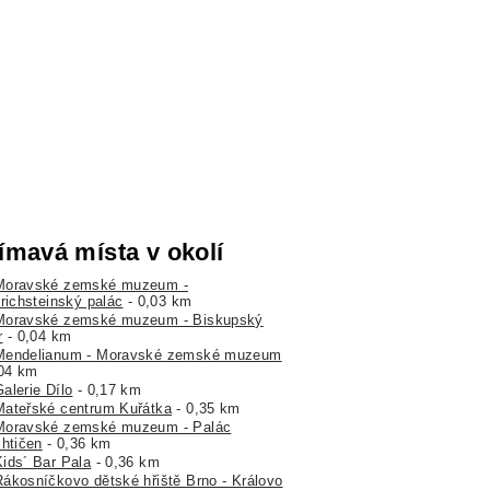
ímavá místa v okolí
Moravské zemské muzeum -
trichsteinský palác
- 0,03 km
Moravské zemské muzeum - Biskupský
r
- 0,04 km
Mendelianum - Moravské zemské muzeum
,04 km
alerie Dílo
- 0,17 km
Mateřské centrum Kuřátka
- 0,35 km
Moravské zemské muzeum - Palác
chtičen
- 0,36 km
Kids´ Bar Pala
- 0,36 km
Rákosníčkovo dětské hřiště Brno - Královo