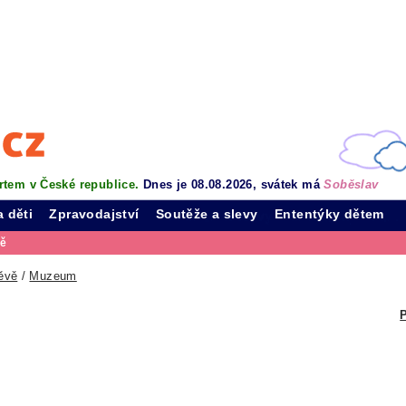
rtem v České republice.
Dnes je 08.08.2026, svátek má
Soběslav
a děti
Zpravodajství
Soutěže a slevy
Ententýky dětem
vě
ěvě
/
Muzeum
P