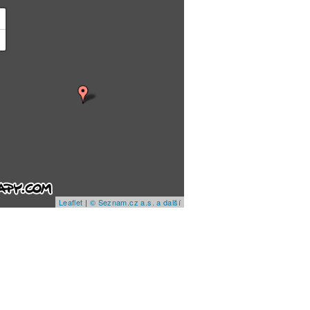
+
−
Leaflet
|
© Seznam.cz a.s. a další