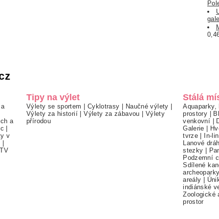
Pol
gal
0,4
cz
Tipy na výlet
Stálá mí
 a
Výlety se sportem
|
Cyklotrasy
|
Naučné výlety
|
Aquaparky, 
Výlety za historií
|
Výlety za zábavou
|
Výlety
prostory
|
B
ch a
přírodou
venkovní
|
ec
|
Galerie
|
Hv
ty v
tvrze
|
In-li
í
|
Lanové drá
TV
stezky
|
Pa
Podzemní c
Sdílené kan
archeopark
areály
|
Úni
indiánské v
Zoologické 
prostor