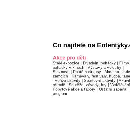
Co najdete na Ententýky.
Akce pro děti
Stálé expozice
|
Divadelní pohádky
|
Filmy
pohádky v kinech
|
Výstavy a veletrhy
|
Slavnosti
|
Poutě a cirkusy
|
Akce na hrade
zámcích
|
Karnevaly, festivaly, hudba, tan
Tvořivé aktivity
|
Sportovní aktivity
|
Aktivi
přírodě
|
Soutěže, závody, hry
|
Vzděláván
Pobytové akce a tábory
|
Ostatní zábava
|
program