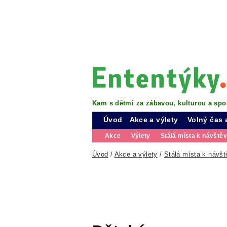
Kam s dětmi za zábavou, kulturou a spo
Úvod
Akce a výlety
Volný čas 
Akce
Výlety
Stálá místa k návště
Úvod
/
Akce a výlety
/
Stálá místa k návšt