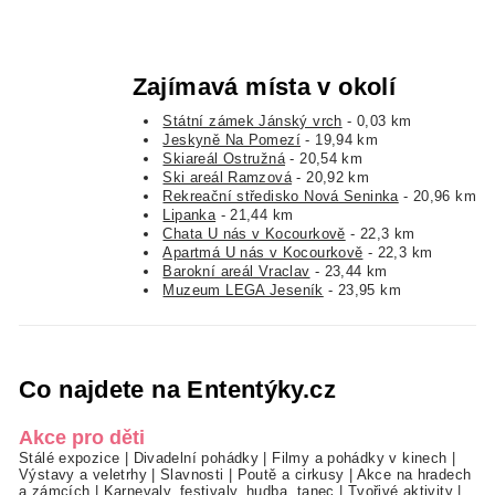
Zajímavá místa v okolí
Státní zámek Jánský vrch
- 0,03 km
Jeskyně Na Pomezí
- 19,94 km
Skiareál Ostružná
- 20,54 km
Ski areál Ramzová
- 20,92 km
Rekreační středisko Nová Seninka
- 20,96 km
Lipanka
- 21,44 km
Chata U nás v Kocourkově
- 22,3 km
Apartmá U nás v Kocourkově
- 22,3 km
Barokní areál Vraclav
- 23,44 km
Muzeum LEGA Jeseník
- 23,95 km
Co najdete na Ententýky.cz
Akce pro děti
Stálé expozice
|
Divadelní pohádky
|
Filmy a pohádky v kinech
|
Výstavy a veletrhy
|
Slavnosti
|
Poutě a cirkusy
|
Akce na hradech
a zámcích
|
Karnevaly, festivaly, hudba, tanec
|
Tvořivé aktivity
|