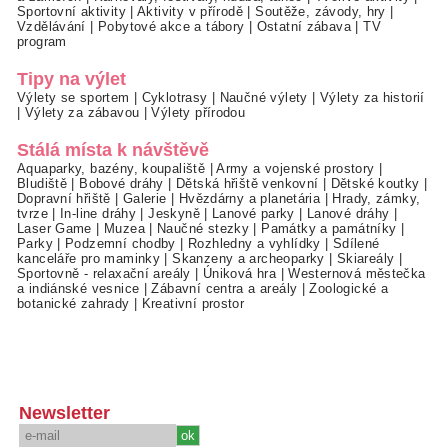
Sportovní aktivity
|
Aktivity v přírodě
|
Soutěže, závody, hry
|
Vzdělávání
|
Pobytové akce a tábory
|
Ostatní zábava
|
TV
program
Tipy na výlet
Výlety se sportem
|
Cyklotrasy
|
Naučné výlety
|
Výlety za historií
|
Výlety za zábavou
|
Výlety přírodou
Stálá místa k návštěvě
Aquaparky, bazény, koupaliště
|
Army a vojenské prostory
|
Bludiště
|
Bobové dráhy
|
Dětská hřiště venkovní
|
Dětské koutky
|
Dopravní hřiště
|
Galerie
|
Hvězdárny a planetária
|
Hrady, zámky,
tvrze
|
In-line dráhy
|
Jeskyně
|
Lanové parky
|
Lanové dráhy
|
Laser Game
|
Muzea
|
Naučné stezky
|
Památky a památníky
|
Parky
|
Podzemní chodby
|
Rozhledny a vyhlídky
|
Sdílené
kanceláře pro maminky
|
Skanzeny a archeoparky
|
Skiareály
|
Sportovně - relaxační areály
|
Úniková hra
|
Westernová městečka
a indiánské vesnice
|
Zábavní centra a areály
|
Zoologické a
botanické zahrady
|
Kreativní prostor
Newsletter