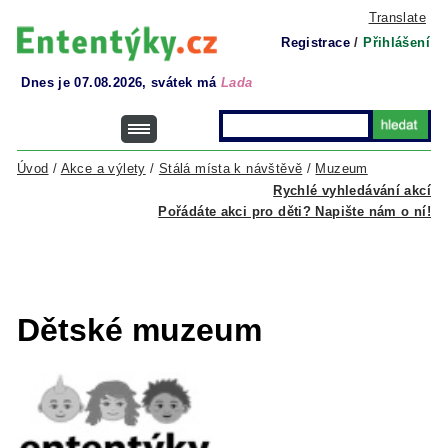
Translate
Registrace
/
Přihlášení
Dnes je 07.08.2026, svátek má
Lada
Úvod
/
Akce a výlety
/
Stálá místa k návštěvě
/
Muzeum
Rychlé vyhledávání akcí
Pořádáte akci pro děti? Napište nám o ní!
Dětské muzeum