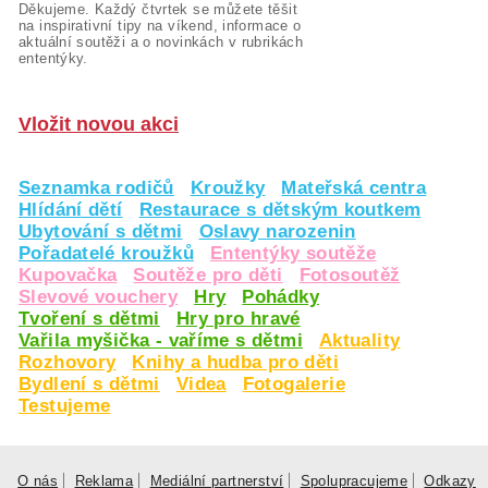
Děkujeme. Každý čtvrtek se můžete těšit
na inspirativní tipy na víkend, informace o
aktuální soutěži a o novinkách v rubrikách
ententýky.
Vložit novou akci
Seznamka rodičů
Kroužky
Mateřská centra
Hlídání dětí
Restaurace s dětským koutkem
Ubytování s dětmi
Oslavy narozenin
Pořadatelé kroužků
Ententýky soutěže
Kupovačka
Soutěže pro děti
Fotosoutěž
Slevové vouchery
Hry
Pohádky
Tvoření s dětmi
Hry pro hravé
Vařila myšička - vaříme s dětmi
Aktuality
Rozhovory
Knihy a hudba pro děti
Bydlení s dětmi
Videa
Fotogalerie
Testujeme
O nás
Reklama
Mediální partnerství
Spolupracujeme
Odkazy