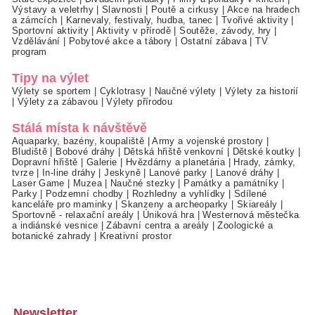
Výstavy a veletrhy
|
Slavnosti
|
Poutě a cirkusy
|
Akce na hradech
a zámcích
|
Karnevaly, festivaly, hudba, tanec
|
Tvořivé aktivity
|
Sportovní aktivity
|
Aktivity v přírodě
|
Soutěže, závody, hry
|
Vzdělávání
|
Pobytové akce a tábory
|
Ostatní zábava
|
TV
program
Tipy na výlet
Výlety se sportem
|
Cyklotrasy
|
Naučné výlety
|
Výlety za historií
|
Výlety za zábavou
|
Výlety přírodou
Stálá místa k návštěvě
Aquaparky, bazény, koupaliště
|
Army a vojenské prostory
|
Bludiště
|
Bobové dráhy
|
Dětská hřiště venkovní
|
Dětské koutky
|
Dopravní hřiště
|
Galerie
|
Hvězdárny a planetária
|
Hrady, zámky,
tvrze
|
In-line dráhy
|
Jeskyně
|
Lanové parky
|
Lanové dráhy
|
Laser Game
|
Muzea
|
Naučné stezky
|
Památky a památníky
|
Parky
|
Podzemní chodby
|
Rozhledny a vyhlídky
|
Sdílené
kanceláře pro maminky
|
Skanzeny a archeoparky
|
Skiareály
|
Sportovně - relaxační areály
|
Úniková hra
|
Westernová městečka
a indiánské vesnice
|
Zábavní centra a areály
|
Zoologické a
botanické zahrady
|
Kreativní prostor
Newsletter