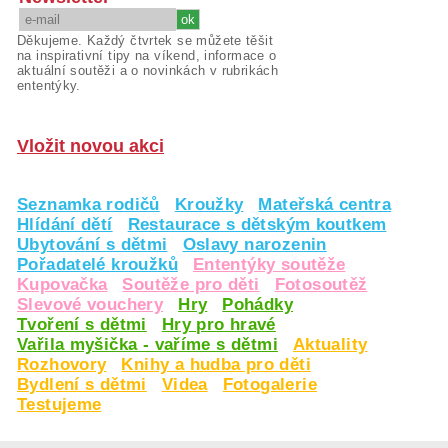
Děkujeme. Každý čtvrtek se můžete těšit
na inspirativní tipy na víkend, informace o
aktuální soutěži a o novinkách v rubrikách
ententýky.
Vložit novou akci
Seznamka rodičů
Kroužky
Mateřská centra
Hlídání dětí
Restaurace s dětským koutkem
Ubytování s dětmi
Oslavy narozenin
Pořadatelé kroužků
Ententýky soutěže
Kupovačka
Soutěže pro děti
Fotosoutěž
Slevové vouchery
Hry
Pohádky
Tvoření s dětmi
Hry pro hravé
Vařila myšička - vaříme s dětmi
Aktuality
Rozhovory
Knihy a hudba pro děti
Bydlení s dětmi
Videa
Fotogalerie
Testujeme