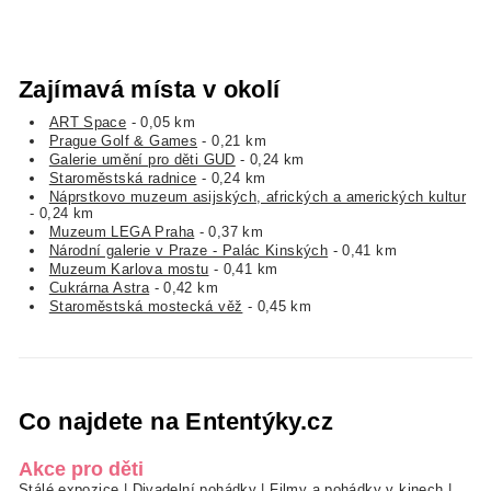
Zajímavá místa v okolí
ART Space
- 0,05 km
Prague Golf & Games
- 0,21 km
Galerie umění pro děti GUD
- 0,24 km
Staroměstská radnice
- 0,24 km
Náprstkovo muzeum asijských, afrických a amerických kultur
- 0,24 km
Muzeum LEGA Praha
- 0,37 km
Národní galerie v Praze - Palác Kinských
- 0,41 km
Muzeum Karlova mostu
- 0,41 km
Cukrárna Astra
- 0,42 km
Staroměstská mostecká věž
- 0,45 km
Co najdete na Ententýky.cz
Akce pro děti
Stálé expozice
|
Divadelní pohádky
|
Filmy a pohádky v kinech
|